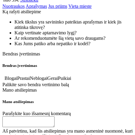
Nuotraukos
Aprašymas
Jus priims
Vieta mieste
Ką rašyti atsiliepime
Kiek tikslus yra savininko pateiktas aprašymas ir kiek jis
atitinka tikrovę?
Kaip vertinate aptarnavimo lygį?
Ar rekomenduotumėte šią vietą savo draugams?
Kas Jums patiko arba nepatiko ir kodėl?
Bendras įvertinimas
Bendras įvertinimas
Blogai
Prastai
Neblogai
Gerai
Puikiai
Palikite savo bendra vertinimo balą
Mano atsiliepimas
Mano atsiliepimas
Parašykite kuo išsamesnį komentarą
Aš patvirtinu, kad šis atsiliepimas yra mano asmeninė nuomonė, kuri