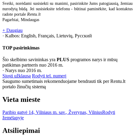
Sveiki, norėdami susisiekti su manimi, pasirinkite Jums patogiausią, žemiau
nurodytą būdą. Jei susisieksite telefonu - būtinai paminėkite, kad kontaktus
radote portale
Rentu.lt
Pagarbiai, Mindaugas
+ Daugiau
· Kalbos:
English, Français, Lietuvių, Русский
TOP pasirinkimas
Šio skelbimo savininkas yra
PLUS
programos narys ir mūsų
patikimas partneris nuo 2016 m.
· Narys nuo 2016 m.
Siųsti užklausą
Rodyti tel. numerį
Saugumo sumetimais rekomenduojame bendrauti tik per Rentu.lt
portalo žinučių sistemą
Vieta mieste
Paribio gatvė 14, Vilniaus m. sav., Žverynas, Vilnius
Rodyti
žemėlapyje
Atsiliepimai