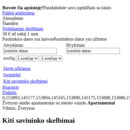
Buvote čia apsistoję?
Pasidalinkite savo įspūdžiais su kitais
Palikti atsiliepimą
Atnaujintas
Šiandien
Netinkamas skelbimas
39
€
už naktį 1 asm.
Pasirinktos datos yra laisvos
Pasirinktos datos yra užimtos
Atvykimas
Išvykimas
svečių
Siųsti užklausą
Susisiekti
Kiti savininko skelbimai
Išsaugoti
Dalintis
0,153893,145177,153894,145165,153890,145175,153888,153886,1
Žvėryno studio apartamentai su miesto vaizdu
Apartamentai
Vilnius, Žverynas
Kiti savininko skelbimai