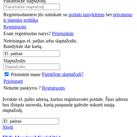
Pakartokite slaptažodį
Registruodamiesi jūs sutinkate su
portalo taisyklėmis
bei
privatumo
ir slapukų politika
Registruotis
Esate registruotas narys?
Prisijunkite
Neteisingas el. paštas arba slaptažodis.
Bandykite dar kartą.
Slaptažodis
Pamiršote slaptažodį?
Prisiminti mane
Prisijungti
Neturite paskyros ?
Registruotis
Įveskite el. pašto adresą, kuriuo registravotės portale. Šiuo adresu
bus išsiųsta nuoroda, kurią paspaudę galėsite sukurti naują
slaptažodį.
Siųsti