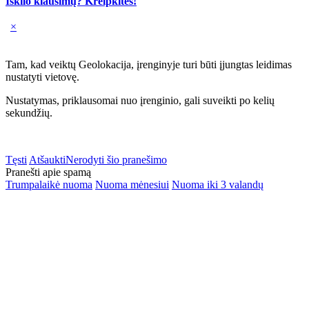
Iškilo klausimų? Kreipkitės!
×
Tam, kad veiktų Geolokacija, įrenginyje turi būti įjungtas leidimas
nustatyti vietovę.
Nustatymas, priklausomai nuo įrenginio, gali suveikti po kelių
sekundžių.
Tęsti
Atšaukti
Nerodyti šio pranešimo
Pranešti apie spamą
Trumpalaikė nuoma
Nuoma mėnesiui
Nuoma iki 3 valandų