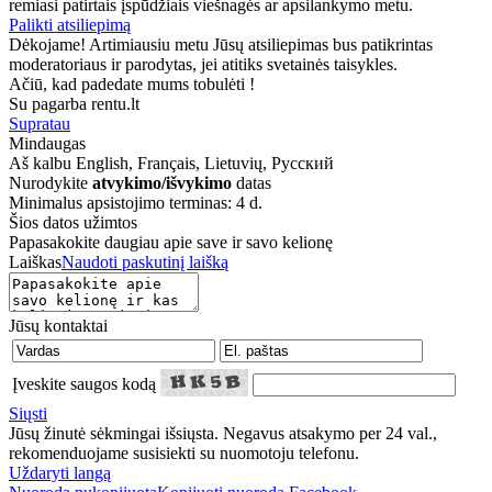
remiasi patirtais įspūdžiais viešnagės ar apsilankymo metu.
Palikti atsiliepimą
Dėkojame! Artimiausiu metu Jūsų atsiliepimas bus patikrintas
moderatoriaus ir parodytas, jei atitiks svetainės taisykles.
Ačiū, kad padedate mums tobulėti !
Su pagarba rentu.lt
Supratau
Mindaugas
Aš kalbu
English, Français, Lietuvių, Русский
Nurodykite
atvykimo/išvykimo
datas
Minimalus apsistojimo terminas: 4 d.
Šios datos užimtos
Papasakokite daugiau apie save ir savo kelionę
Laiškas
Naudoti paskutinį laišką
Jūsų kontaktai
Įveskite saugos kodą
Siųsti
Jūsų žinutė sėkmingai išsiųsta. Negavus atsakymo per 24 val.,
rekomenduojame susisiekti su nuomotoju telefonu.
Uždaryti langą