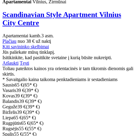
Apartamentai
Vilnius, Žirmūnai
Scandinavian Style Apartment Vilnius
City Centre
Apartamentai
kamb.
3 asm.
Plačiau
nuo
38 €
už naktį
Kiti savininko skelbimai
Jūs paliekate mūsų tinklapį.
Isitikinkite, kad pasitikite svetaine į kurią būsite nukreipti.
Atšaukti
Tęsti
Toliau pateiktos kainos yra orientacinės ir tam tikromis dienomis gali
skirtis.
* Savaitgalio kaina taikoma penktadieniams ir sestadieniams
Sausis
65 €
(65* €)
Vasaris
39 €
(39* €)
Kovas
39 €
(39* €)
Balandis
39 €
(39* €)
Gegužė
39 €
(39* €)
Birželis
39 €
(39* €)
Liepa
65 €
(65* €)
Rugpjūtis
65 €
(65* €)
Rugsėjis
55 €
(55* €)
Spalis
55 €
(55* €)