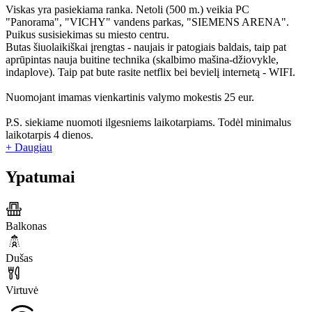
Viskas yra pasiekiama ranka. Netoli (500 m.) veikia PC
"Panorama", "VICHY" vandens parkas, "SIEMENS ARENA".
Puikus susisiekimas su miesto centru.
Butas šiuolaikiškai įrengtas - naujais ir patogiais baldais, taip pat
aprūpintas nauja buitine technika (skalbimo mašina-džiovykle,
indaplove). Taip pat bute rasite netflix bei bevielį internetą - WIFI.
Nuomojant imamas vienkartinis valymo mokestis 25 eur.
P.S. siekiame nuomoti ilgesniems laikotarpiams. Todėl minimalus
laikotarpis 4 dienos.
+ Daugiau
Ypatumai
Balkonas
Dušas
Virtuvė