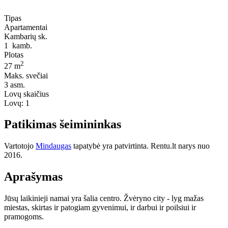
Tipas
Apartamentai
Kambarių sk.
1
kamb.
Plotas
2
27 m
Maks. svečiai
3
asm.
Lovų skaičius
Lovų:
1
Patikimas šeimininkas
Vartotojo
Mindaugas
tapatybė yra patvirtinta. Rentu.lt narys nuo
2016.
Aprašymas
Jūsų laikinieji namai yra šalia centro. Žvėryno city - lyg mažas
miestas, skirtas ir patogiam gyvenimui, ir darbui ir poilsiui ir
pramogoms.