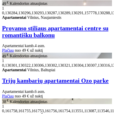
€
49
Kalendorius atnaujintas
1
0,130284,130296,130293,130287,130289,130291,157778,130288,1
Apartamentai
Vilnius, Naujamiestis
Provanso stiliaus apartamentai centre su
romantišku balkonu
Apartamentai
kamb.
4 asm.
Plačiau
nuo
49 €
už naktį
€
49
Kalendorius atnaujintas
1
0,130301,130322,130306,130302,130321,130304,130307,130316,1
Apartamentai
Vilnius, Baltupiai
Trijų kambarių apartamentai Ozo parke
Apartamentai
kamb.
6 asm.
Plačiau
nuo
49 €
už naktį
€
38
Kalendorius atnaujintas
1
0,161758,161755,161753,161756,161754,113551,113087,113546,1