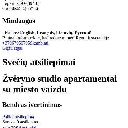
Lapkritis
39 €
(39* €)
Gruodis
65 €
(65* €)
Mindaugas
· Kalbos:
English, Français, Lietuvių, Русский
Būtinai informuokite, kad radote numerį Rentu.lt svetainėje.
+37067050705
Skambinti
Grįžti atgal
Svečių atsiliepimai
Žvėryno studio apartamentai
su miesto vaizdu
Bendras įvertinimas
Palikti atsiliepimą
Surasta 0 atsiliepimų
nuo 39€
Susisiekti