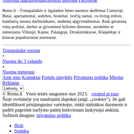
Nuoroda nukopijuota
Kopijuoti nuorodą
Facebook
Rentu.lt - Trumpalaikės ir ilgalaikės būsto nuomos skelbimai Lietuvoje.
Butai, apartamentai, sodybos, hosteliai, svečių namai, co-living erdves,
kambarių nuoma darbininkams, studentų apgyvendinimas. Rask geriausią
vietą poilsiui, darbui ar gyvenimui kelioms dienoms, savaitėms ar
mėnesiams Vilniuje, Kaune, Palangoje, Druskininkuose, Klaipėdoje ir
kituose populiariuose miestuose.
Trumpalaikė nuoma
•
Nuoma iki 3 valandų
•
Nuoma mėnesiui
Apie mus
Kontaktai
Portalo taisyklės
Privatumo politika
Miestai
Reklama
© Rentu.lt Visos teisės saugomos nuo 2023.
created at ease
Šioje svetainėje yra naudojami slapukai (angl. „cookies“). Jie gali
identifikuoti prisijungusius vartotojus, rinkti statistikos duomenis ir
padėti pagerinti naršymo patirtį kiekvienam lankytojui atskirai.
Sužinoti daugiau:
privatumo politika
Išeiti
Sutinku