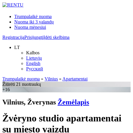
Trumpalaikė nuoma
Nuoma iki 3 valandų
Nuoma mėnesiui
Registracija
Prisijungti
Įdėti skelbimą
LT
Kalbos
Lietuvių
English
Русский
Trumpalaikė nuoma
»
Vilnius
»
Apartamentai
Žiūrėti 21 nuotraukų
+16
Vilnius, Žverynas
Žemėlapis
Žvėryno studio apartamentai
su miesto vaizdu