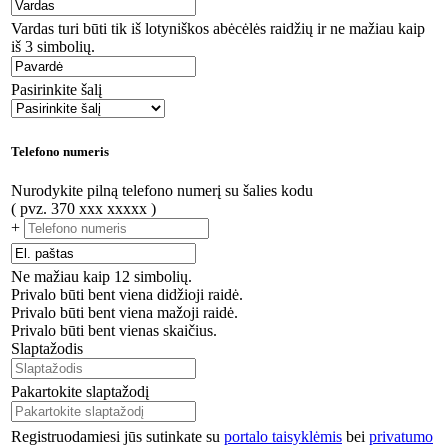
Vardas turi būti tik iš lotyniškos abėcėlės raidžių ir ne mažiau kaip
iš 3 simbolių.
Pasirinkite šalį
Telefono numeris
Nurodykite pilną telefono numerį su šalies kodu
( pvz. 370 xxx xxxxx )
+
Ne mažiau kaip 12 simbolių.
Privalo būti bent viena didžioji raidė.
Privalo būti bent viena mažoji raidė.
Privalo būti bent vienas skaičius.
Slaptažodis
Pakartokite slaptažodį
Registruodamiesi jūs sutinkate su
portalo taisyklėmis
bei
privatumo