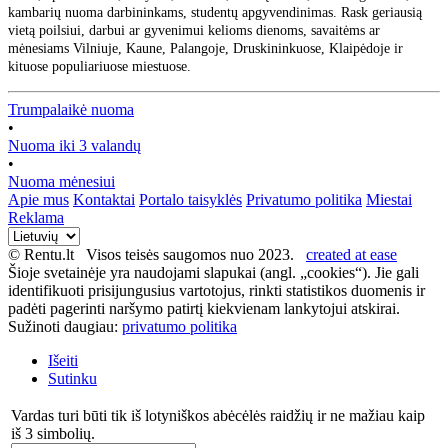
kambarių nuoma darbininkams, studentų apgyvendinimas. Rask geriausią
vietą poilsiui, darbui ar gyvenimui kelioms dienoms, savaitėms ar
mėnesiams Vilniuje, Kaune, Palangoje, Druskininkuose, Klaipėdoje ir
kituose populiariuose miestuose.
Trumpalaikė nuoma
•
Nuoma iki 3 valandų
•
Nuoma mėnesiui
Apie mus
Kontaktai
Portalo taisyklės
Privatumo politika
Miestai
Reklama
© Rentu.lt Visos teisės saugomos nuo 2023.
created at ease
Šioje svetainėje yra naudojami slapukai (angl. „cookies“). Jie gali
identifikuoti prisijungusius vartotojus, rinkti statistikos duomenis ir
padėti pagerinti naršymo patirtį kiekvienam lankytojui atskirai.
Sužinoti daugiau:
privatumo politika
Išeiti
Sutinku
Vardas turi būti tik iš lotyniškos abėcėlės raidžių ir ne mažiau kaip
iš 3 simbolių.