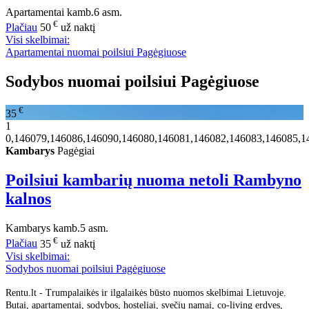
Apartamentai
kamb.
6 asm.
€
Plačiau
50
už naktį
Visi skelbimai:
Apartamentai nuomai poilsiui Pagėgiuose
Sodybos nuomai poilsiui Pagėgiuose
€
35
1
0,146079,146086,146090,146080,146081,146082,146083,146085,1
Kambarys
Pagėgiai
Poilsiui kambarių nuoma netoli Rambyno
kalnos
Kambarys
kamb.
5 asm.
€
Plačiau
35
už naktį
Visi skelbimai:
Sodybos nuomai poilsiui Pagėgiuose
Rentu.lt - Trumpalaikės ir ilgalaikės būsto nuomos skelbimai Lietuvoje.
Butai, apartamentai, sodybos, hosteliai, svečių namai, co-living erdves,