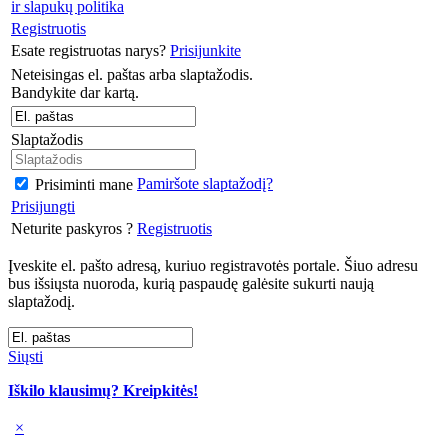
ir slapukų politika
Registruotis
Esate registruotas narys?
Prisijunkite
Neteisingas el. paštas arba slaptažodis.
Bandykite dar kartą.
Slaptažodis
Pamiršote slaptažodį?
Prisiminti mane
Prisijungti
Neturite paskyros ?
Registruotis
Įveskite el. pašto adresą, kuriuo registravotės portale. Šiuo adresu
bus išsiųsta nuoroda, kurią paspaudę galėsite sukurti naują
slaptažodį.
Siųsti
Iškilo klausimų? Kreipkitės!
×