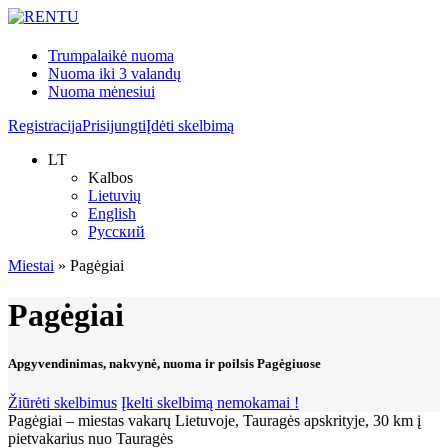
Trumpalaikė nuoma
Nuoma iki 3 valandų
Nuoma mėnesiui
Registracija
Prisijungti
Įdėti skelbimą
LT
Kalbos
Lietuvių
English
Русский
Miestai
»
Pagėgiai
Pagėgiai
Apgyvendinimas, nakvynė, nuoma ir poilsis Pagėgiuose
Žiūrėti skelbimus
Įkelti skelbimą nemokamai !
Pagėgiai – miestas vakarų Lietuvoje, Tauragės apskrityje, 30 km į
pietvakarius nuo Tauragės