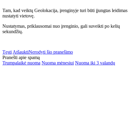
Tam, kad veiktų Geolokacija, įrenginyje turi būti įjungtas leidimas
nustatyti vietovę.
Nustatymas, priklausomai nuo įrenginio, gali suveikti po kelių
sekundžių.
Tęsti
Atšaukti
Nerodyti šio pranešimo
Pranešti apie spamą
Trumpalaikė nuoma
Nuoma mėnesiui
Nuoma iki 3 valandų