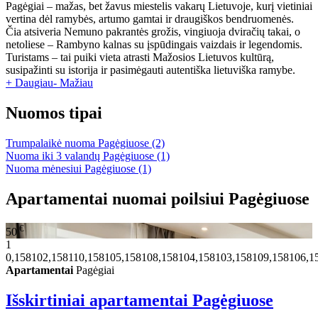
Pagėgiai – mažas, bet žavus miestelis vakarų Lietuvoje, kurį vietiniai
vertina dėl ramybės, artumo gamtai ir draugiškos bendruomenės.
Čia atsiveria Nemuno pakrantės grožis, vingiuoja dviračių takai, o
netoliese – Rambyno kalnas su įspūdingais vaizdais ir legendomis.
Turistams – tai puiki vieta atrasti Mažosios Lietuvos kultūrą,
susipažinti su istorija ir pasimėgauti autentiška lietuviška ramybe.
+ Daugiau
- Mažiau
Nuomos tipai
Trumpalaikė nuoma Pagėgiuose
(2)
Nuoma iki 3 valandų Pagėgiuose
(1)
Nuoma mėnesiui Pagėgiuose
(1)
Apartamentai nuomai poilsiui Pagėgiuose
€
50
1
0,158102,158110,158105,158108,158104,158103,158109,158106,1
Apartamentai
Pagėgiai
Išskirtiniai apartamentai Pagėgiuose