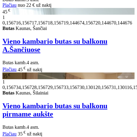
Plačiau
nuo
22 €
už naktį
€
45
1
0,156716,156717,156718,156719,144674,156720,144670,144676
Butas
Kaunas, Šančiai
Vieno kambario butas su balkonu
A.Šančiuose
Butas
kamb.
4 asm.
€
Plačiau
45
už naktį
€
35
1
0,156734,156728,156729,156733,156730,130120,156731,130116,1
Butas
Kaunas, Šilainiai
Vieno kambario butas su balkonu
pirmame aukšte
Butas
kamb.
4 asm.
€
Plačiau
35
už naktį