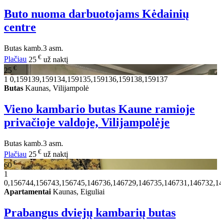
Buto nuoma darbuotojams Kėdainių
centre
Butas
kamb.
3 asm.
€
Plačiau
25
už naktį
€
25
1
0,159139,159134,159135,159136,159138,159137
Butas
Kaunas, Vilijampolė
Vieno kambario butas Kaune ramioje
privačioje valdoje, Vilijampolėje
Butas
kamb.
3 asm.
€
Plačiau
25
už naktį
€
60
1
0,156744,156743,156745,146736,146729,146735,146731,146732,1
Apartamentai
Kaunas, Eiguliai
Prabangus dviejų kambarių butas