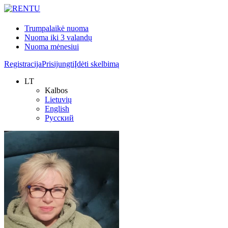
Trumpalaikė nuoma
Nuoma iki 3 valandų
Nuoma mėnesiui
Registracija
Prisijungti
Įdėti skelbimą
LT
Kalbos
Lietuvių
English
Русский