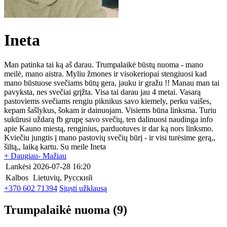
Ineta
Man patinka tai ką aš darau. Trumpalaikė būstų nuoma - mano
meilė, mano aistra. Myliu žmones ir visokeriopai stengiuosi kad
mano būstuose svečiams būtų gera, jauku ir gražu !! Manau man tai
pavyksta, nes svečiai grįžta. Visa tai darau jau 4 metai. Vasarą
pastoviems svečiams rengiu piknikus savo kiemely, perku vaišes,
kepam šašlykus, šokam ir dainuojam. Visiems būna linksma. Turiu
sukūrusi uždarą fb grupę savo svečių, ten dalinuosi naudinga info
apie Kauno miestą, renginius, parduotuves ir dar ką nors linksmo.
Kviečiu jungtis į mano pastovių svečių būrį - ir visi turėsime gerą,,
šiltą,, laiką kartu. Su meile Ineta
+ Daugiau
- Mažiau
Lankėsi
2026-07-28 16:20
Kalbos
Lietuvių, Русский
+370 602 71394
Siųsti užklausą
Trumpalaikė nuoma
(9)