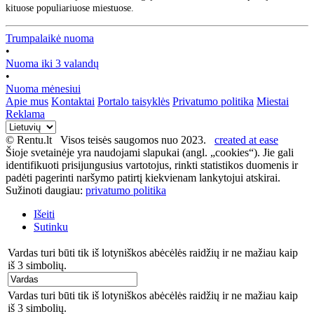
kituose populiariuose miestuose.
Trumpalaikė nuoma
•
Nuoma iki 3 valandų
•
Nuoma mėnesiui
Apie mus
Kontaktai
Portalo taisyklės
Privatumo politika
Miestai
Reklama
© Rentu.lt Visos teisės saugomos nuo 2023.
created at ease
Šioje svetainėje yra naudojami slapukai (angl. „cookies“). Jie gali
identifikuoti prisijungusius vartotojus, rinkti statistikos duomenis ir
padėti pagerinti naršymo patirtį kiekvienam lankytojui atskirai.
Sužinoti daugiau:
privatumo politika
Išeiti
Sutinku
Vardas turi būti tik iš lotyniškos abėcėlės raidžių ir ne mažiau kaip
iš 3 simbolių.
Vardas turi būti tik iš lotyniškos abėcėlės raidžių ir ne mažiau kaip
iš 3 simbolių.