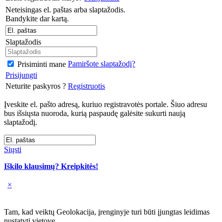
Neteisingas el. paštas arba slaptažodis.
Bandykite dar kartą.
Slaptažodis
Pamiršote slaptažodį?
Prisiminti mane
Prisijungti
Neturite paskyros ?
Registruotis
Įveskite el. pašto adresą, kuriuo registravotės portale. Šiuo adresu
bus išsiųsta nuoroda, kurią paspaudę galėsite sukurti naują
slaptažodį.
Siųsti
Iškilo klausimų? Kreipkitės!
×
Tam, kad veiktų Geolokacija, įrenginyje turi būti įjungtas leidimas
nustatyti vietovę.