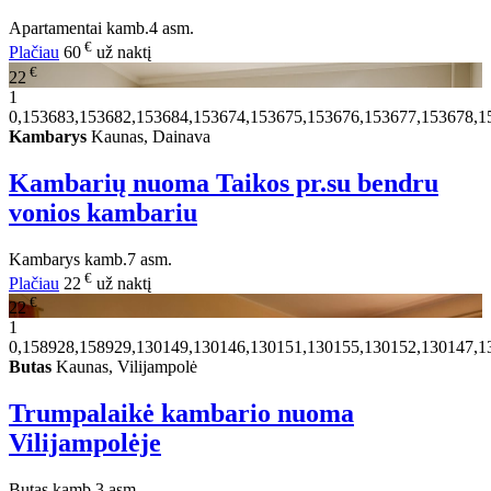
Apartamentai
kamb.
4 asm.
€
Plačiau
60
už naktį
€
22
1
0,153683,153682,153684,153674,153675,153676,153677,153678,1
Kambarys
Kaunas, Dainava
Kambarių nuoma Taikos pr.su bendru
vonios kambariu
Kambarys
kamb.
7 asm.
€
Plačiau
22
už naktį
€
22
1
0,158928,158929,130149,130146,130151,130155,130152,130147,1
Butas
Kaunas, Vilijampolė
Trumpalaikė kambario nuoma
Vilijampolėje
Butas
kamb.
3 asm.