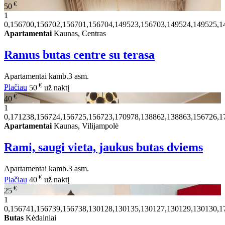
€
50
1
0,156700,156702,156701,156704,149523,156703,149524,149525,1
Apartamentai
Kaunas, Centras
Ramus butas centre su terasa
Apartamentai
kamb.
3 asm.
€
Plačiau
50
už naktį
€
40
1
0,171238,156724,156725,156723,170978,138862,138863,156726,1
Apartamentai
Kaunas, Vilijampolė
Rami, saugi vieta, jaukus butas dviems
Apartamentai
kamb.
3 asm.
€
Plačiau
40
už naktį
€
25
1
0,156741,156739,156738,130128,130135,130127,130129,130130,1
Butas
Kėdainiai