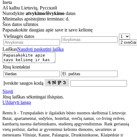
Ineta
Aš kalbu
Lietuvių, Русский
Nurodykite
atvykimo/išvykimo
datas
Minimalus apsistojimo terminas: d.
Šios datos užimtos
Papasakokite daugiau apie save ir savo kelionę
Viešnagės datos
Laiškas
Naudoti paskutinį laišką
Jūsų kontaktai
Įveskite saugos kodą
Siųsti
Jūsų laiškas sėkmingai išsiųstas.
Uždaryti langą
Rentu.lt - Trumpalaikės ir ilgalaikės būsto nuomos skelbimai Lietuvoje.
Butai, apartamentai, sodybos, hosteliai, svečių namai, co-living erdves,
kambarių nuoma darbininkams, studentų apgyvendinimas. Rask geriausią
vietą poilsiui, darbui ar gyvenimui kelioms dienoms, savaitėms ar
mėnesiams Vilniuje, Kaune, Palangoje, Druskininkuose, Klaipėdoje ir