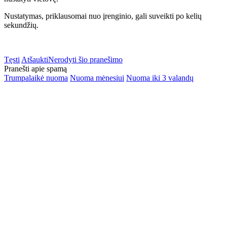
Nustatymas, priklausomai nuo įrenginio, gali suveikti po kelių
sekundžių.
Tęsti
Atšaukti
Nerodyti šio pranešimo
Pranešti apie spamą
Trumpalaikė nuoma
Nuoma mėnesiui
Nuoma iki 3 valandų