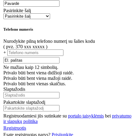
Pasirinkite šalį
Telefono numeris
Nurodykite pilną telefono numerį su šalies kodu
( pvz. 370 xxx xxxxx )
+
Ne mažiau kaip 12 simbolių.
Privalo būti bent viena didžioji raidė.
Privalo būti bent viena mažoji raidė.
Privalo būti bent vienas skaičius.
Slaptažodis
Pakartokite slaptažodį
Registruodamiesi jūs sutinkate su
portalo taisyklėmis
bei
privatumo
ir slapukų politika
Registruotis
Esate registruotas narys?
Prisijunkite