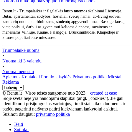
Nuoroda nukopijuota
Kopijuoti nuorodą
Facebook
Rentu.lt - Trumpalaikės ir ilgalaikės būsto nuomos skelbimai Lietuvoje.
Butai, apartamentai, sodybos, hosteliai, svečių namai, co-living erdves,
kambarių nuoma darbininkams, studentų apgyvendinimas. Rask geriausią
vietą poilsiui, darbui ar gyvenimui kelioms dienoms, savaitėms ar
mėnesiams Vilniuje, Kaune, Palangoje, Druskininkuose, Klaipėdoje ir
kituose populiariuose miestuose.
Trumpalaikė nuoma
•
Nuoma iki 3 valandų
•
Nuoma mėnesiui
Apie mus
Kontaktai
Portalo taisyklės
Privatumo politika
Miestai
Reklama
© Rentu.lt Visos teisės saugomos nuo 2023.
created at ease
Šioje svetainėje yra naudojami slapukai (angl. „cookies“). Jie gali
identifikuoti prisijungusius vartotojus, rinkti statistikos duomenis ir
padėti pagerinti naršymo patirtį kiekvienam lankytojui atskirai.
Sužinoti daugiau:
privatumo politika
Išeiti
Sutinku