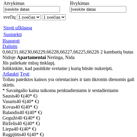
Atvykimas
Išvykimas
svečių
Siųsti užklausą
Susisiekti
Išsaugoti
Dalintis
0,66231,66230,66229,66228,66227,66225,66226
2 kambarių butas
Nidoje
Apartamentai
Neringa, Nida
Jūs paliekate mūsų tinklapį.
Isitikinkite, kad pasitikite svetaine į kurią būsite nukreipti.
Atšaukti
Tęsti
Toliau pateiktos kainos yra orientacinės ir tam tikromis dienomis gali
skirtis.
* Savaitgalio kaina taikoma penktadieniams ir sestadieniams
Sausis
40 €
(40* €)
Vasaris
40 €
(40* €)
Kovas
40 €
(40* €)
Balandis
40 €
(40* €)
Gegužė
40 €
(40* €)
Birželis
40 €
(40* €)
Liepa
40 €
(40* €)
Rugpjūtis
40 €
(40* €)