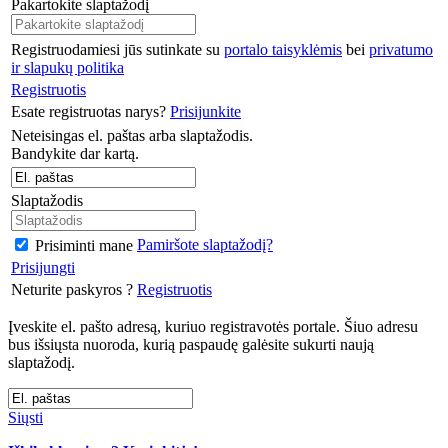
Pakartokite slaptažodį
Registruodamiesi jūs sutinkate su
portalo taisyklėmis
bei
privatumo
ir slapukų politika
Registruotis
Esate registruotas narys?
Prisijunkite
Neteisingas el. paštas arba slaptažodis.
Bandykite dar kartą.
Slaptažodis
Pamiršote slaptažodį?
Prisiminti mane
Prisijungti
Neturite paskyros ?
Registruotis
Įveskite el. pašto adresą, kuriuo registravotės portale. Šiuo adresu
bus išsiųsta nuoroda, kurią paspaudę galėsite sukurti naują
slaptažodį.
Siųsti