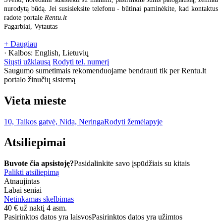
nurodytą būdą. Jei susisieksite telefonu - būtinai paminėkite, kad kontaktus
radote portale
Rentu.lt
Pagarbiai, Vytautas
+ Daugiau
· Kalbos:
English, Lietuvių
Siųsti užklausą
Rodyti tel. numerį
Saugumo sumetimais rekomenduojame bendrauti tik per Rentu.lt
portalo žinučių sistemą
Vieta mieste
10, Taikos gatvė, Nida, Neringa
Rodyti žemėlapyje
Atsiliepimai
Buvote čia apsistoję?
Pasidalinkite savo įspūdžiais su kitais
Palikti atsiliepimą
Atnaujintas
Labai seniai
Netinkamas skelbimas
40
€
už naktį 4 asm.
Pasirinktos datos yra laisvos
Pasirinktos datos yra užimtos