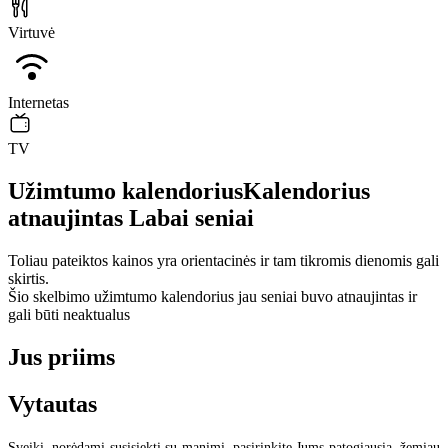
Virtuvė
Internetas
TV
Užimtumo kalendorius
Kalendorius
atnaujintas
Labai seniai
Toliau pateiktos kainos yra orientacinės ir tam tikromis dienomis gali
skirtis.
Šio skelbimo užimtumo kalendorius jau seniai buvo atnaujintas ir
gali būti neaktualus
Jus priims
Vytautas
Sveiki, norėdami susisiekti su manimi, pasirinkite Jums patogiausią, žemiau