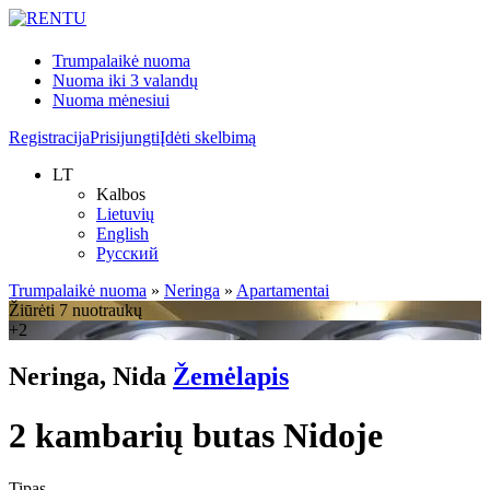
Trumpalaikė nuoma
Nuoma iki 3 valandų
Nuoma mėnesiui
Registracija
Prisijungti
Įdėti skelbimą
LT
Kalbos
Lietuvių
English
Русский
Trumpalaikė nuoma
»
Neringa
»
Apartamentai
Žiūrėti 7 nuotraukų
+2
Neringa, Nida
Žemėlapis
2 kambarių butas Nidoje
Tipas