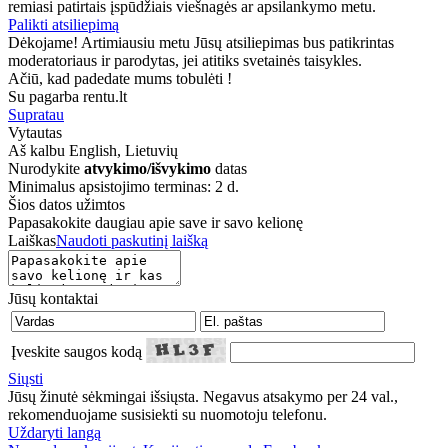
remiasi patirtais įspūdžiais viešnagės ar apsilankymo metu.
Palikti atsiliepimą
Dėkojame! Artimiausiu metu Jūsų atsiliepimas bus patikrintas
moderatoriaus ir parodytas, jei atitiks svetainės taisykles.
Ačiū, kad padedate mums tobulėti !
Su pagarba rentu.lt
Supratau
Vytautas
Aš kalbu
English, Lietuvių
Nurodykite
atvykimo/išvykimo
datas
Minimalus apsistojimo terminas: 2 d.
Šios datos užimtos
Papasakokite daugiau apie save ir savo kelionę
Laiškas
Naudoti paskutinį laišką
Jūsų kontaktai
Įveskite saugos kodą
Siųsti
Jūsų žinutė sėkmingai išsiųsta. Negavus atsakymo per 24 val.,
rekomenduojame susisiekti su nuomotoju telefonu.
Uždaryti langą