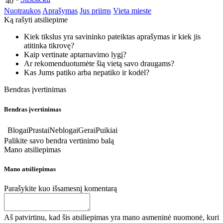
40
Nuotraukos
Aprašymas
Jus priims
Vieta mieste
Ką rašyti atsiliepime
Kiek tikslus yra savininko pateiktas aprašymas ir kiek jis
atitinka tikrovę?
Kaip vertinate aptarnavimo lygį?
Ar rekomenduotumėte šią vietą savo draugams?
Kas Jums patiko arba nepatiko ir kodėl?
Bendras įvertinimas
Bendras įvertinimas
Blogai
Prastai
Neblogai
Gerai
Puikiai
Palikite savo bendra vertinimo balą
Mano atsiliepimas
Mano atsiliepimas
Parašykite kuo išsamesnį komentarą
Aš patvirtinu, kad šis atsiliepimas yra mano asmeninė nuomonė, kuri