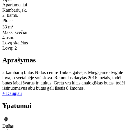
Apartamentai
Kambarių sk.
2
kamb.
Plotas
2
33 m
Maks. svečiai
4
asm.
Lovų skaičius
Lovų:
2
Aprašymas
2 kambarių butas Nidos centre Taikos gatvėje. Miegajame dvigulė
lova, o svetainėje sofa-lova. Remontas darytas 2016 metais, todėl
butas labai švarus ir jaukus. Greta yra kitas analogiškas butas, todėl
išsinuomavus abu butus gali ilsėtis 8 žmonės.
+ Daugiau
Ypatumai
Dušas