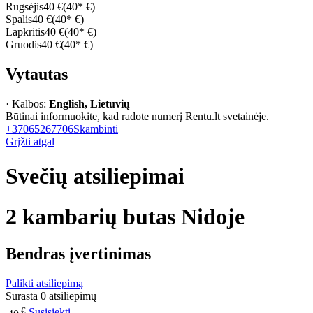
Rugsėjis
40 €
(40* €)
Spalis
40 €
(40* €)
Lapkritis
40 €
(40* €)
Gruodis
40 €
(40* €)
Vytautas
· Kalbos:
English, Lietuvių
Būtinai informuokite, kad radote numerį Rentu.lt svetainėje.
+37065267706
Skambinti
Grįžti atgal
Svečių atsiliepimai
2 kambarių butas Nidoje
Bendras įvertinimas
Palikti atsiliepimą
Surasta 0 atsiliepimų
€
Susisiekti