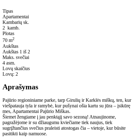
Tipas
Apartamentai
Kambarių sk.
2
kamb.
Plotas
2
70 m
Aukštas
Aukštas
1 iš 2
Maks. svečiai
4
asm.
Lovų skaičius
Lovų:
2
Aprašymas
Pajūrio regioniniame parke, tarp Girulių ir Karklės miškų, ten, kur
viešpatauja tyla ir ramybė, kur pušynai ošia kartu su jūra – įsikūrę
mes, Apartamentai Pajūrio Miškas.
Šiemet žengiame į jau penktąjį savo sezoną! Atnaujinome,
pagražėjome ir su džiaugsmu kviečiame tiek naujus, tiek
sugrįžtančius svečius praleisti atostogas čia – vietoje, kur būsite
pasitikti kaip namuose.