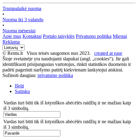
Trumpalaikė nuoma
•
Nuoma iki 3 valandų
•
Nuoma mėnesiui
Apie mus
Kontaktai
Portalo taisyklės
Privatumo politika
Miestai
Reklama
© Rentu.lt Visos teisės saugomos nuo 2023.
created at ease
Šioje svetainėje yra naudojami slapukai (angl. „cookies“). Jie gali
identifikuoti prisijungusius vartotojus, rinkti statistikos duomenis ir
padėti pagerinti naršymo patirtį kiekvienam lankytojui atskirai.
Sužinoti daugiau:
privatumo politika
Išeiti
Sutinku
Vardas turi būti tik iš lotyniškos abėcėlės raidžių ir ne mažiau kaip
iš 3 simbolių.
Vardas turi būti tik iš lotyniškos abėcėlės raidžių ir ne mažiau kaip
iš 3 simbolių.