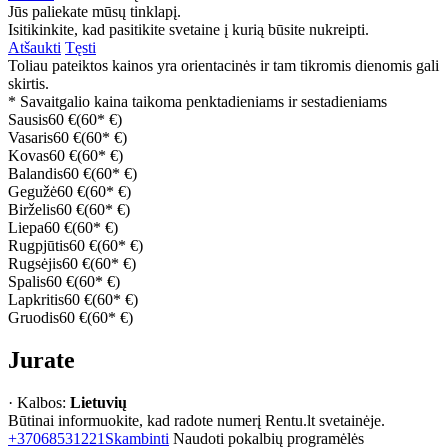
Jūs paliekate mūsų tinklapį.
Isitikinkite, kad pasitikite svetaine į kurią būsite nukreipti.
Atšaukti
Tęsti
Toliau pateiktos kainos yra orientacinės ir tam tikromis dienomis gali
skirtis.
* Savaitgalio kaina taikoma penktadieniams ir sestadieniams
Sausis
60 €
(60* €)
Vasaris
60 €
(60* €)
Kovas
60 €
(60* €)
Balandis
60 €
(60* €)
Gegužė
60 €
(60* €)
Birželis
60 €
(60* €)
Liepa
60 €
(60* €)
Rugpjūtis
60 €
(60* €)
Rugsėjis
60 €
(60* €)
Spalis
60 €
(60* €)
Lapkritis
60 €
(60* €)
Gruodis
60 €
(60* €)
Jurate
· Kalbos:
Lietuvių
Būtinai informuokite, kad radote numerį Rentu.lt svetainėje.
+37068531221
Skambinti
Naudoti pokalbių programėlės