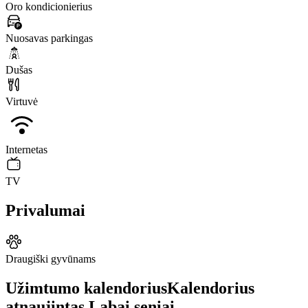
Oro kondicionierius
Nuosavas parkingas
Dušas
Virtuvė
Internetas
TV
Privalumai
Draugiški gyvūnams
Užimtumo kalendorius
Kalendorius
atnaujintas
Labai seniai