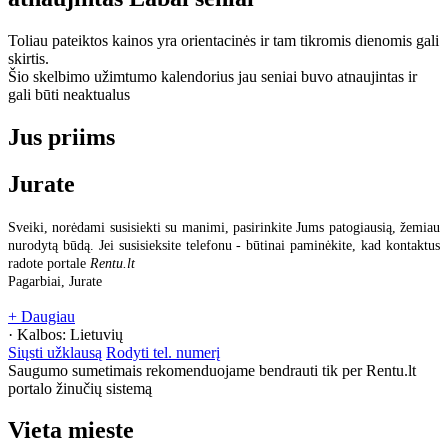
Toliau pateiktos kainos yra orientacinės ir tam tikromis dienomis gali
skirtis.
Šio skelbimo užimtumo kalendorius jau seniai buvo atnaujintas ir
gali būti neaktualus
Jus priims
Jurate
Sveiki, norėdami susisiekti su manimi, pasirinkite Jums patogiausią, žemiau
nurodytą būdą. Jei susisieksite telefonu - būtinai paminėkite, kad kontaktus
radote portale
Rentu.lt
Pagarbiai, Jurate
+ Daugiau
· Kalbos:
Lietuvių
Siųsti užklausą
Rodyti tel. numerį
Saugumo sumetimais rekomenduojame bendrauti tik per Rentu.lt
portalo žinučių sistemą
Vieta mieste