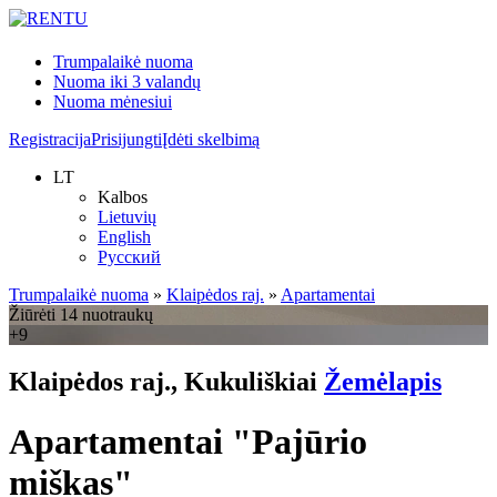
Trumpalaikė nuoma
Nuoma iki 3 valandų
Nuoma mėnesiui
Registracija
Prisijungti
Įdėti skelbimą
LT
Kalbos
Lietuvių
English
Русский
Trumpalaikė nuoma
»
Klaipėdos raj.
»
Apartamentai
Žiūrėti 14 nuotraukų
+9
Klaipėdos raj., Kukuliškiai
Žemėlapis
Apartamentai "Pajūrio
miškas"