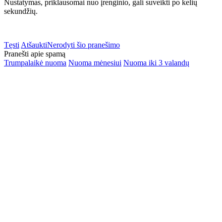
Nustatymas, priklausomai nuo įrenginio, gali suveikti po kelių
sekundžių.
Tęsti
Atšaukti
Nerodyti šio pranešimo
Pranešti apie spamą
Trumpalaikė nuoma
Nuoma mėnesiui
Nuoma iki 3 valandų