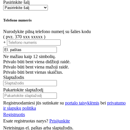
Pasirinkite šalį
Telefono numeris
Nurodykite pilną telefono numerį su šalies kodu
( pvz. 370 xxx xxxxx )
+
Ne mažiau kaip 12 simbolių.
Privalo būti bent viena didžioji raidė.
Privalo būti bent viena mažoji raidė.
Privalo būti bent vienas skaičius.
Slaptažodis
Pakartokite slaptažodį
Registruodamiesi jūs sutinkate su
portalo taisyklėmis
bei
privatumo
ir slapukų politika
Registruotis
Esate registruotas narys?
Prisijunkite
Neteisingas el. paštas arba slaptažodis.