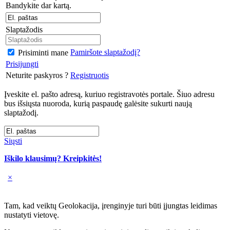
Bandykite dar kartą.
Slaptažodis
Pamiršote slaptažodį?
Prisiminti mane
Prisijungti
Neturite paskyros ?
Registruotis
Įveskite el. pašto adresą, kuriuo registravotės portale. Šiuo adresu
bus išsiųsta nuoroda, kurią paspaudę galėsite sukurti naują
slaptažodį.
Siųsti
Iškilo klausimų? Kreipkitės!
×
Tam, kad veiktų Geolokacija, įrenginyje turi būti įjungtas leidimas
nustatyti vietovę.