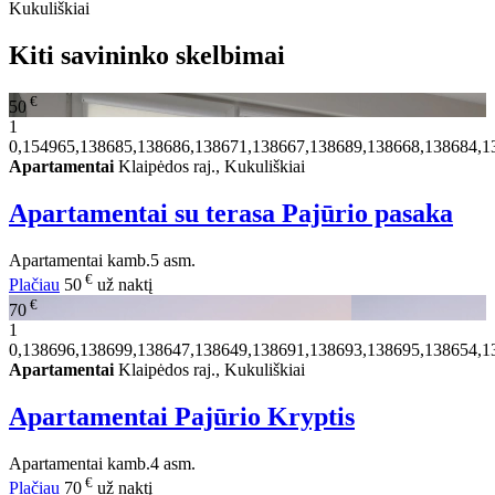
Kukuliškiai
Kiti savininko skelbimai
€
50
1
0,154965,138685,138686,138671,138667,138689,138668,138684,1
Apartamentai
Klaipėdos raj., Kukuliškiai
Apartamentai su terasa Pajūrio pasaka
Apartamentai
kamb.
5 asm.
€
Plačiau
50
už naktį
€
70
1
0,138696,138699,138647,138649,138691,138693,138695,138654,1
Apartamentai
Klaipėdos raj., Kukuliškiai
Apartamentai Pajūrio Kryptis
Apartamentai
kamb.
4 asm.
€
Plačiau
70
už naktį