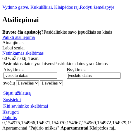
Vydūno gatvė, Kukuliškiai, Klaipėdos raj.
Rodyti žemėlapyje
Atsiliepimai
Buvote čia apsistoję?
Pasidalinkite savo įspūdžiais su kitais
Palikti atsiliepimą
Atnaujintas
Labai seniai
Netinkamas skelbimas
60
€
už naktį 4 asm.
Pasirinktos datos yra laisvos
Pasirinktos datos yra užimtos
Atvykimas
Išvykimas
svečių
Siųsti užklausą
Susisiekti
Kiti savininko skelbimai
Išsaugoti
Dalintis
0,154975,154966,154971,154970,154967,154969,154972,154979,1
Apartamentai "Pajūrio miškas"
Apartamentai
Klaipėdos raj.,