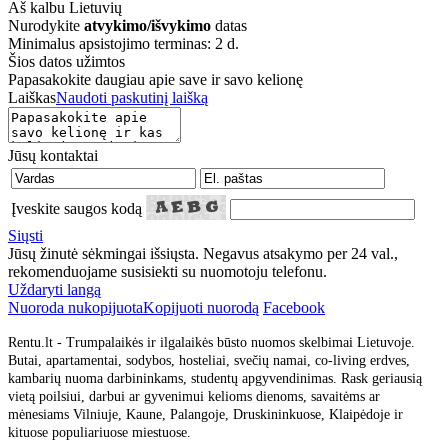
Aš kalbu
Lietuvių
Nurodykite
atvykimo/išvykimo
datas
Minimalus apsistojimo terminas: 2 d.
Šios datos užimtos
Papasakokite daugiau apie save ir savo kelionę
Laiškas
Naudoti paskutinį laišką
Jūsų kontaktai
Įveskite saugos kodą
Siųsti
Jūsų žinutė sėkmingai išsiųsta. Negavus atsakymo per 24 val.,
rekomenduojame susisiekti su nuomotoju telefonu.
Uždaryti langą
Nuoroda nukopijuota
Kopijuoti nuorodą
Facebook
Rentu.lt - Trumpalaikės ir ilgalaikės būsto nuomos skelbimai Lietuvoje.
Butai, apartamentai, sodybos, hosteliai, svečių namai, co-living erdves,
kambarių nuoma darbininkams, studentų apgyvendinimas. Rask geriausią
vietą poilsiui, darbui ar gyvenimui kelioms dienoms, savaitėms ar
mėnesiams Vilniuje, Kaune, Palangoje, Druskininkuose, Klaipėdoje ir
kituose populiariuose miestuose.