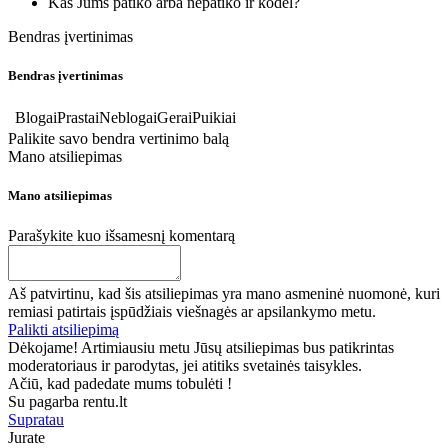
Kas Jums patiko arba nepatiko ir kodėl?
Bendras įvertinimas
Bendras įvertinimas
Blogai
Prastai
Neblogai
Gerai
Puikiai
Palikite savo bendra vertinimo balą
Mano atsiliepimas
Mano atsiliepimas
Parašykite kuo išsamesnį komentarą
Aš patvirtinu, kad šis atsiliepimas yra mano asmeninė nuomonė, kuri
remiasi patirtais įspūdžiais viešnagės ar apsilankymo metu.
Palikti atsiliepimą
Dėkojame! Artimiausiu metu Jūsų atsiliepimas bus patikrintas
moderatoriaus ir parodytas, jei atitiks svetainės taisykles.
Ačiū, kad padedate mums tobulėti !
Su pagarba rentu.lt
Supratau
Jurate