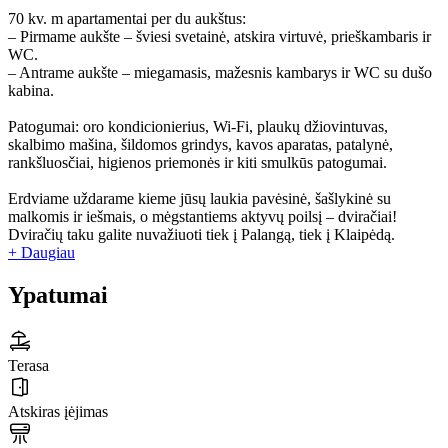
70 kv. m apartamentai per du aukštus:
– Pirmame aukšte – šviesi svetainė, atskira virtuvė, prieškambaris ir
WC.
– Antrame aukšte – miegamasis, mažesnis kambarys ir WC su dušo
kabina.
Patogumai: oro kondicionierius, Wi-Fi, plaukų džiovintuvas,
skalbimo mašina, šildomos grindys, kavos aparatas, patalynė,
rankšluosčiai, higienos priemonės ir kiti smulkūs patogumai.
Erdviame uždarame kieme jūsų laukia pavėsinė, šašlykinė su
malkomis ir iešmais, o mėgstantiems aktyvų poilsį – dviračiai!
Dviračių taku galite nuvažiuoti tiek į Palangą, tiek į Klaipėdą.
+ Daugiau
Ypatumai
Terasa
Atskiras įėjimas