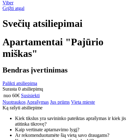
Viber
Grįžti atgal
Svečių atsiliepimai
Apartamentai "Pajūrio
miškas"
Bendras įvertinimas
Palikti atsiliepimą
Surasta 0 atsiliepimų
nuo 60€
Susisiekti
Nuotraukos
Aprašymas
Jus priims
Vieta mieste
Ką rašyti atsiliepime
Kiek tikslus yra savininko pateiktas aprašymas ir kiek jis
atitinka tikrovę?
Kaip vertinate aptarnavimo lygį?
Ar rekomenduotumėte šią vietą savo draugams?