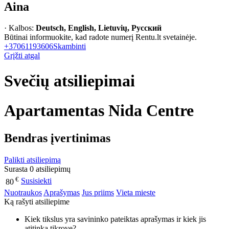
Aina
· Kalbos:
Deutsch, English, Lietuvių, Русский
Būtinai informuokite, kad radote numerį Rentu.lt svetainėje.
+37061193606
Skambinti
Grįžti atgal
Svečių atsiliepimai
Apartamentas Nida Centre
Bendras įvertinimas
Palikti atsiliepimą
Surasta 0 atsiliepimų
€
Susisiekti
80
Nuotraukos
Aprašymas
Jus priims
Vieta mieste
Ką rašyti atsiliepime
Kiek tikslus yra savininko pateiktas aprašymas ir kiek jis
atitinka tikrovę?