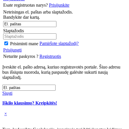
Esate registruotas narys?
Prisijunkite
Neteisingas el. paštas arba slaptažodis.
Bandykite dar kartą.
Slaptažodis
Pamiršote slaptažodį?
Prisiminti mane
Prisijungti
Neturite paskyros ?
Registruotis
Įveskite el. pašto adresą, kuriuo registravotės portale. Šiuo adresu
bus išsiųsta nuoroda, kurią paspaudę galėsite sukurti naują
slaptažodį.
Siųsti
Iškilo klausimų? Kreipkitės!
×