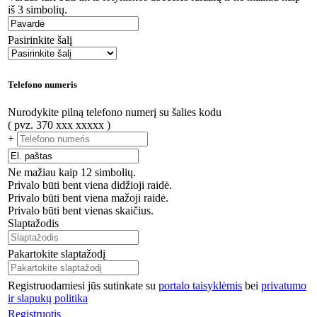
iš 3 simbolių.
Pasirinkite šalį
Telefono numeris
Nurodykite pilną telefono numerį su šalies kodu
( pvz. 370 xxx xxxxx )
+
Ne mažiau kaip 12 simbolių.
Privalo būti bent viena didžioji raidė.
Privalo būti bent viena mažoji raidė.
Privalo būti bent vienas skaičius.
Slaptažodis
Pakartokite slaptažodį
Registruodamiesi jūs sutinkate su
portalo taisyklėmis
bei
privatumo
ir slapukų politika
Registruotis