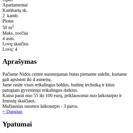
Apartamentai
Kambarių sk.
2
kamb.
Plotas
2
50 m
Maks. svečiai
4
asm.
Lovų skaičius
Lovų:
4
Aprašymas
Pačiame Nidos centre nuomojamas butas pirmame aukšte, kuriame
gali apsistoti iki 4 asmenų.
Jame rasite visus reikalingus baldus, buitinę techniką ir kitus
patogiam gyvenimui reikalingus daiktus.
Kaina parai nuo 55 iki 100 eurų, priklausomai nuo laikotarpio ir
žmonių skaičiaus.
Mažiausias nuomos laikotarpis - 3 paros.
+ Daugiau
Ypatumai