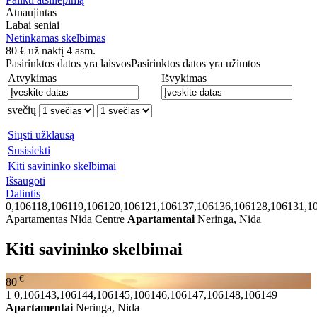
Atnaujintas
Labai seniai
Netinkamas skelbimas
80
€
už naktį 4 asm.
Pasirinktos datos yra laisvos
Pasirinktos datos yra užimtos
Atvykimas
Išvykimas
svečių
Siųsti užklausą
Susisiekti
Kiti savininko skelbimai
Išsaugoti
Dalintis
0,106118,106119,106120,106121,106137,106136,106128,106131,1
Apartamentas Nida Centre
Apartamentai
Neringa, Nida
Kiti savininko skelbimai
€
80
1
0,106143,106144,106145,106146,106147,106148,106149
Apartamentai
Neringa, Nida