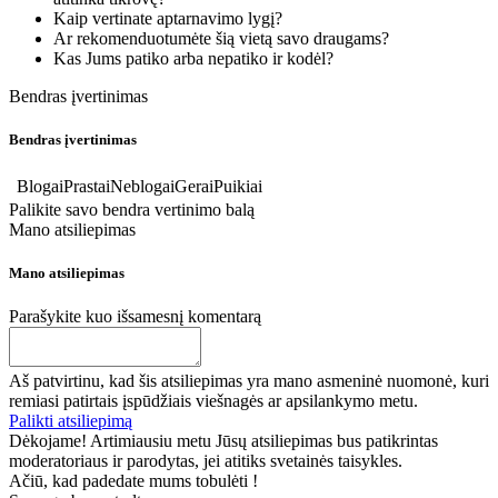
Kaip vertinate aptarnavimo lygį?
Ar rekomenduotumėte šią vietą savo draugams?
Kas Jums patiko arba nepatiko ir kodėl?
Bendras įvertinimas
Bendras įvertinimas
Blogai
Prastai
Neblogai
Gerai
Puikiai
Palikite savo bendra vertinimo balą
Mano atsiliepimas
Mano atsiliepimas
Parašykite kuo išsamesnį komentarą
Aš patvirtinu, kad šis atsiliepimas yra mano asmeninė nuomonė, kuri
remiasi patirtais įspūdžiais viešnagės ar apsilankymo metu.
Palikti atsiliepimą
Dėkojame! Artimiausiu metu Jūsų atsiliepimas bus patikrintas
moderatoriaus ir parodytas, jei atitiks svetainės taisykles.
Ačiū, kad padedate mums tobulėti !