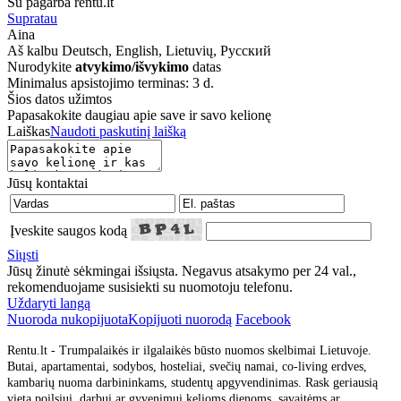
Su pagarba rentu.lt
Supratau
Aina
Aš kalbu
Deutsch, English, Lietuvių, Русский
Nurodykite
atvykimo/išvykimo
datas
Minimalus apsistojimo terminas: 3 d.
Šios datos užimtos
Papasakokite daugiau apie save ir savo kelionę
Laiškas
Naudoti paskutinį laišką
Jūsų kontaktai
Įveskite saugos kodą
Siųsti
Jūsų žinutė sėkmingai išsiųsta. Negavus atsakymo per 24 val.,
rekomenduojame susisiekti su nuomotoju telefonu.
Uždaryti langą
Nuoroda nukopijuota
Kopijuoti nuorodą
Facebook
Rentu.lt - Trumpalaikės ir ilgalaikės būsto nuomos skelbimai Lietuvoje.
Butai, apartamentai, sodybos, hosteliai, svečių namai, co-living erdves,
kambarių nuoma darbininkams, studentų apgyvendinimas. Rask geriausią
vietą poilsiui, darbui ar gyvenimui kelioms dienoms, savaitėms ar