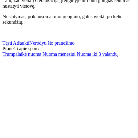
Tam, kad veiktų Geolokacija, įrenginyje turi būti įjungtas leidimas
nustatyti vietovę.
Nustatymas, priklausomai nuo įrenginio, gali suveikti po kelių
sekundžių.
Tęsti
Atšaukti
Nerodyti šio pranešimo
Pranešti apie spamą
Trumpalaikė nuoma
Nuoma mėnesiui
Nuoma iki 3 valandų