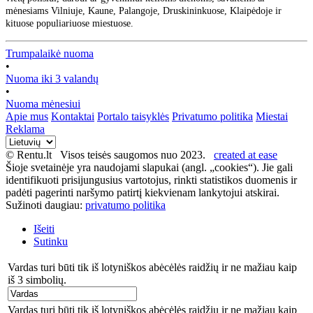
mėnesiams Vilniuje, Kaune, Palangoje, Druskininkuose, Klaipėdoje ir
kituose populiariuose miestuose.
Trumpalaikė nuoma
•
Nuoma iki 3 valandų
•
Nuoma mėnesiui
Apie mus
Kontaktai
Portalo taisyklės
Privatumo politika
Miestai
Reklama
© Rentu.lt Visos teisės saugomos nuo 2023.
created at ease
Šioje svetainėje yra naudojami slapukai (angl. „cookies“). Jie gali
identifikuoti prisijungusius vartotojus, rinkti statistikos duomenis ir
padėti pagerinti naršymo patirtį kiekvienam lankytojui atskirai.
Sužinoti daugiau:
privatumo politika
Išeiti
Sutinku
Vardas turi būti tik iš lotyniškos abėcėlės raidžių ir ne mažiau kaip
iš 3 simbolių.
Vardas turi būti tik iš lotyniškos abėcėlės raidžių ir ne mažiau kaip