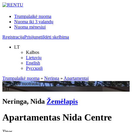
Trumpalaikė nuoma
Nuoma iki 3 valandų
Nuoma mėnesiui
Registracija
Prisijungti
Įdėti skelbimą
LT
Kalbos
Lietuvių
English
Русский
Trumpalaikė nuoma
»
Neringa
»
Apartamentai
Žiūrėti 16 nuotraukų
+11
Neringa, Nida
Žemėlapis
Apartamentas Nida Centre
Tipas