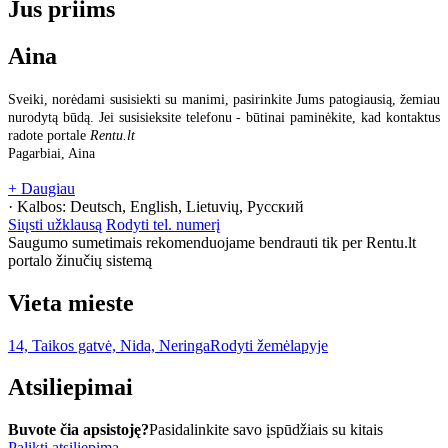
Jus priims
Aina
Sveiki, norėdami susisiekti su manimi, pasirinkite Jums patogiausią, žemiau
nurodytą būdą. Jei susisieksite telefonu - būtinai paminėkite, kad kontaktus
radote portale
Rentu.lt
Pagarbiai, Aina
+ Daugiau
· Kalbos:
Deutsch, English, Lietuvių, Русский
Siųsti užklausą
Rodyti tel. numerį
Saugumo sumetimais rekomenduojame bendrauti tik per Rentu.lt
portalo žinučių sistemą
Vieta mieste
14, Taikos gatvė, Nida, Neringa
Rodyti žemėlapyje
Atsiliepimai
Buvote čia apsistoję?
Pasidalinkite savo įspūdžiais su kitais
Palikti atsiliepimą