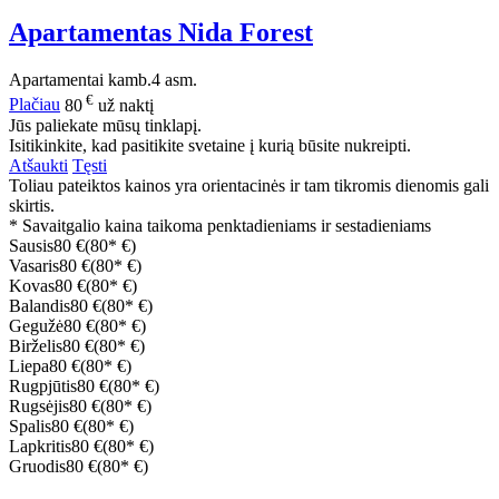
Apartamentas Nida Forest
Apartamentai
kamb.
4 asm.
€
Plačiau
80
už naktį
Jūs paliekate mūsų tinklapį.
Isitikinkite, kad pasitikite svetaine į kurią būsite nukreipti.
Atšaukti
Tęsti
Toliau pateiktos kainos yra orientacinės ir tam tikromis dienomis gali
skirtis.
* Savaitgalio kaina taikoma penktadieniams ir sestadieniams
Sausis
80 €
(80* €)
Vasaris
80 €
(80* €)
Kovas
80 €
(80* €)
Balandis
80 €
(80* €)
Gegužė
80 €
(80* €)
Birželis
80 €
(80* €)
Liepa
80 €
(80* €)
Rugpjūtis
80 €
(80* €)
Rugsėjis
80 €
(80* €)
Spalis
80 €
(80* €)
Lapkritis
80 €
(80* €)
Gruodis
80 €
(80* €)