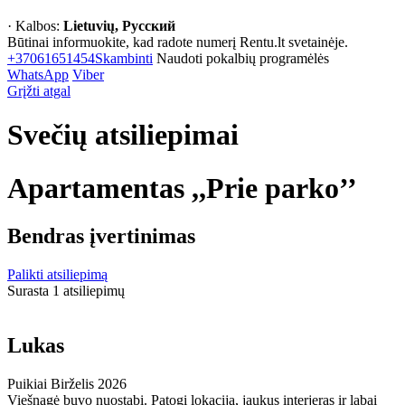
· Kalbos:
Lietuvių, Русский
Būtinai informuokite, kad radote numerį Rentu.lt svetainėje.
+37061651454
Skambinti
Naudoti pokalbių programėlės
WhatsApp
Viber
Grįžti atgal
Svečių atsiliepimai
Apartamentas ,,Prie parko’’
Bendras įvertinimas
Palikti atsiliepimą
Surasta 1 atsiliepimų
Lukas
Puikiai
Birželis 2026
Viešnagė buvo nuostabi. Patogi lokacija, jaukus interjeras ir labai