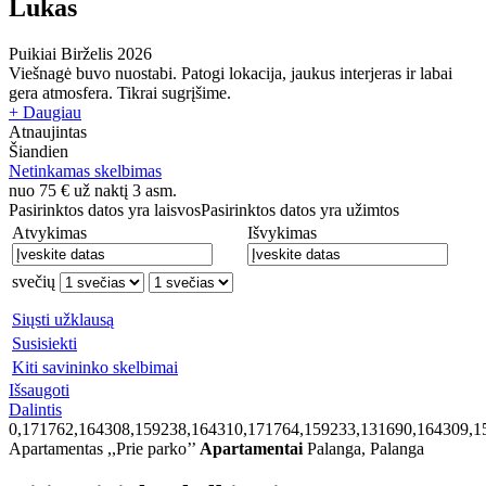
Lukas
Puikiai
Birželis 2026
Viešnagė buvo nuostabi. Patogi lokacija, jaukus interjeras ir labai
gera atmosfera. Tikrai sugrįšime.
+ Daugiau
Atnaujintas
Šiandien
Netinkamas skelbimas
nuo
75
€
už naktį 3 asm.
Pasirinktos datos yra laisvos
Pasirinktos datos yra užimtos
Atvykimas
Išvykimas
svečių
Siųsti užklausą
Susisiekti
Kiti savininko skelbimai
Išsaugoti
Dalintis
0,171762,164308,159238,164310,171764,159233,131690,164309,1
Apartamentas ,,Prie parko’’
Apartamentai
Palanga, Palanga