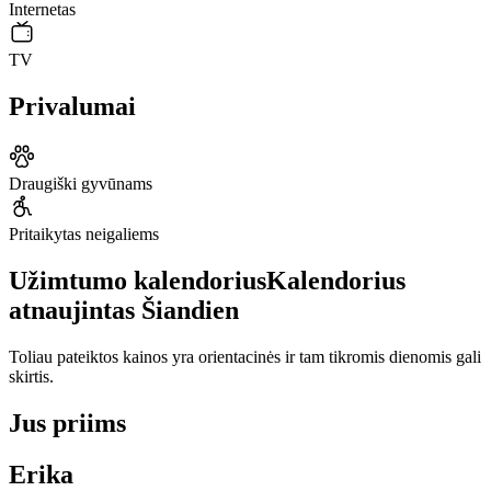
Internetas
TV
Privalumai
Draugiški gyvūnams
Pritaikytas neigaliems
Užimtumo kalendorius
Kalendorius
atnaujintas
Šiandien
Toliau pateiktos kainos yra orientacinės ir tam tikromis dienomis gali
skirtis.
Jus priims
Erika