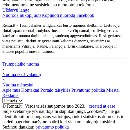
rekomenduojame susisiekti su nuomotoju telefonu.
Uždaryti langą
Nuoroda nukopijuota
Kopijuoti nuorodą
Facebook
Rentu.lt - Trumpalaikės ir ilgalaikės būsto nuomos skelbimai Lietuvoje.
Butai, apartamentai, sodybos, hosteliai, svečių namai, co-living erdves,
kambarių nuoma darbininkams, studentų apgyvendinimas. Rask geriausią
vietą poilsiui, darbui ar gyvenimui kelioms dienoms, savaitėms ar
mėnesiams Vilniuje, Kaune, Palangoje, Druskininkuose, Klaipėdoje ir
kituose populiariuose miestuose.
Trumpalaikė nuoma
•
Nuoma iki 3 valandų
•
Nuoma mėnesiui
Apie mus
Kontaktai
Portalo taisyklės
Privatumo politika
Miestai
Reklama
© Rentu.lt Visos teisės saugomos nuo 2023.
created at ease
Šioje svetainėje yra naudojami slapukai (angl. „cookies“). Jie gali
identifikuoti prisijungusius vartotojus, rinkti statistikos duomenis ir
padėti pagerinti naršymo patirtį kiekvienam lankytojui atskirai.
Sužinoti daugiau:
privatumo politika