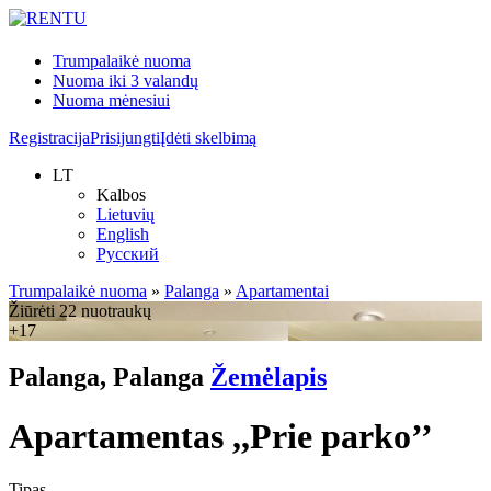
Trumpalaikė nuoma
Nuoma iki 3 valandų
Nuoma mėnesiui
Registracija
Prisijungti
Įdėti skelbimą
LT
Kalbos
Lietuvių
English
Русский
Trumpalaikė nuoma
»
Palanga
»
Apartamentai
Žiūrėti 22 nuotraukų
+17
Palanga, Palanga
Žemėlapis
Apartamentas ,,Prie parko’’
Tipas