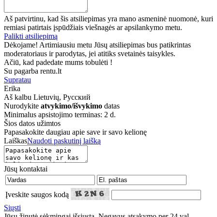
Aš patvirtinu, kad šis atsiliepimas yra mano asmeninė nuomonė, kuri
remiasi patirtais įspūdžiais viešnagės ar apsilankymo metu.
Palikti atsiliepimą
Dėkojame! Artimiausiu metu Jūsų atsiliepimas bus patikrintas
moderatoriaus ir parodytas, jei atitiks svetainės taisykles.
Ačiū, kad padedate mums tobulėti !
Su pagarba rentu.lt
Supratau
Erika
Aš kalbu
Lietuvių, Русский
Nurodykite
atvykimo/išvykimo
datas
Minimalus apsistojimo terminas: 2 d.
Šios datos užimtos
Papasakokite daugiau apie save ir savo kelionę
Laiškas
Naudoti paskutinį laišką
Jūsų kontaktai
Įveskite saugos kodą
Siųsti
Jūsų žinutė sėkmingai išsiųsta. Negavus atsakymo per 24 val.,