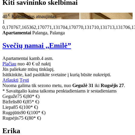
Kiti savininko skelbimai
€
40
Kalendorius atnaujintas
1
0,170767,165362,170771,131704,170770,131710,131713,131706,1
Apartamentai
Palanga, Palanga
Svečių namai ,,Emilė”
Apartamentai
kamb.
4 asm.
Plačiau
nuo
40 €
už naktį
Jūs paliekate mūsų tinklapį.
Isitikinkite, kad pasitikite svetaine į kurią būsite nukreipti.
Atšaukti
Tęsti
Nuoma galima tik sezono metu, nuo
Gegužė 31
iki
Rugsėjis 27
.
* Savaitgalio kaina taikoma penktadieniams ir sestadieniams
Gegužė
75 €
(80* €)
Birželis
80 €
(85* €)
Liepa
85 €
(100* €)
Rugpjūtis
90 €
(100* €)
Rugsėjis
75 €
(80* €)
Erika