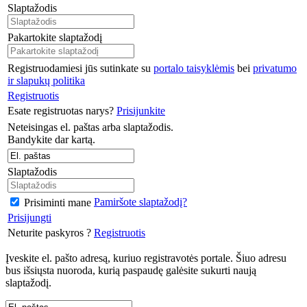
Slaptažodis
Pakartokite slaptažodį
Registruodamiesi jūs sutinkate su
portalo taisyklėmis
bei
privatumo
ir slapukų politika
Registruotis
Esate registruotas narys?
Prisijunkite
Neteisingas el. paštas arba slaptažodis.
Bandykite dar kartą.
Slaptažodis
Pamiršote slaptažodį?
Prisiminti mane
Prisijungti
Neturite paskyros ?
Registruotis
Įveskite el. pašto adresą, kuriuo registravotės portale. Šiuo adresu
bus išsiųsta nuoroda, kurią paspaudę galėsite sukurti naują
slaptažodį.