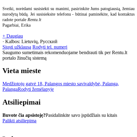
Sveiki, norėdami susisiekti su manimi, pasirinkite Jums patogiausią, žemiau
nurodytą būdą. Jei susisieksite telefonu - būtinai paminėkite, kad kontaktus
radote portale
Rentu.lt
Pagarbiai, Erika
+ Daugiau
· Kalbos:
Lietuvių, Русский
Siųsti užklausą
Rodyti tel. numerį
Saugumo sumetimais rekomenduojame bendrauti tik per Rentu.lt
portalo žinučių sistemą
Vieta mieste
Medžiotojų gatvė 18, Palangos miesto savivaldybė, Palanga,
Palanga
Rodyti žemėlapyje
Atsiliepimai
Buvote čia apsistoję?
Pasidalinkite savo įspūdžiais su kitais
Palikti atsiliepimą