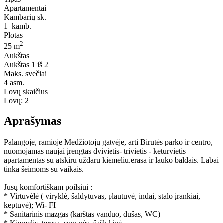
Apartamentai
Kambarių sk.
1
kamb.
Plotas
2
25 m
Aukštas
Aukštas
1 iš 2
Maks. svečiai
4
asm.
Lovų skaičius
Lovų:
2
Aprašymas
Palangoje, ramioje Medžiotojų gatvėje, arti Birutės parko ir centro,
nuomojamas naujai įrengtas dvivietis- trivietis - keturvietis
apartamentas su atskiru uždaru kiemeliu.erasa ir lauko baldais. Labai
tinka šeimoms su vaikais.
Jūsų komfortiškam poilsiui :
* Virtuvėlė ( viryklė, šaldytuvas, plautuvė, indai, stalo įrankiai,
keptuvė); Wi- FI
* Sanitarinis mazgas (karštas vanduo, dušas, WC)
* Kiemelis, terasa, supynės, šašlykinė