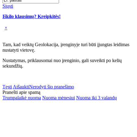
Siųsti
Iškilo klausimų? Kreipkitės!
×
Tam, kad veiktų Geolokacija, įrenginyje turi būti įjungtas leidimas
nustatyti vietovę.
Nustatymas, priklausomai nuo įrenginio, gali suveikti po kelių
sekundžių.
Tęsti
Atšaukti
Nerodyti šio pranešimo
Pranešti apie spamą
Trumpalaikė nuoma
Nuoma mėnesiui
Nuoma iki 3 valandų