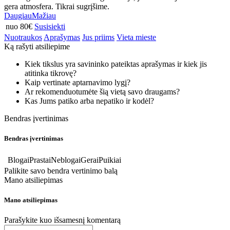
gera atmosfera. Tikrai sugrįšime.
Daugiau
Mažiau
nuo 80€
Susisiekti
Nuotraukos
Aprašymas
Jus priims
Vieta mieste
Ką rašyti atsiliepime
Kiek tikslus yra savininko pateiktas aprašymas ir kiek jis
atitinka tikrovę?
Kaip vertinate aptarnavimo lygį?
Ar rekomenduotumėte šią vietą savo draugams?
Kas Jums patiko arba nepatiko ir kodėl?
Bendras įvertinimas
Bendras įvertinimas
Blogai
Prastai
Neblogai
Gerai
Puikiai
Palikite savo bendra vertinimo balą
Mano atsiliepimas
Mano atsiliepimas
Parašykite kuo išsamesnį komentarą