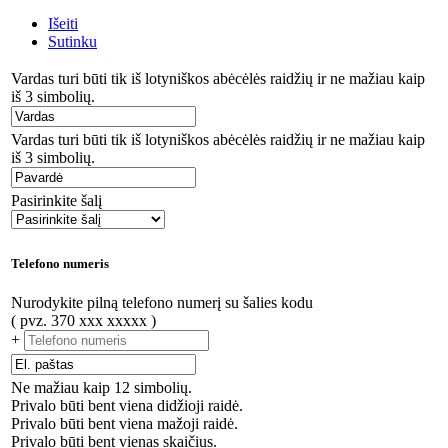
Išeiti
Sutinku
Vardas turi būti tik iš lotyniškos abėcėlės raidžių ir ne mažiau kaip
iš 3 simbolių.
Vardas turi būti tik iš lotyniškos abėcėlės raidžių ir ne mažiau kaip
iš 3 simbolių.
Pasirinkite šalį
Telefono numeris
Nurodykite pilną telefono numerį su šalies kodu
( pvz. 370 xxx xxxxx )
+
Ne mažiau kaip 12 simbolių.
Privalo būti bent viena didžioji raidė.
Privalo būti bent viena mažoji raidė.
Privalo būti bent vienas skaičius.