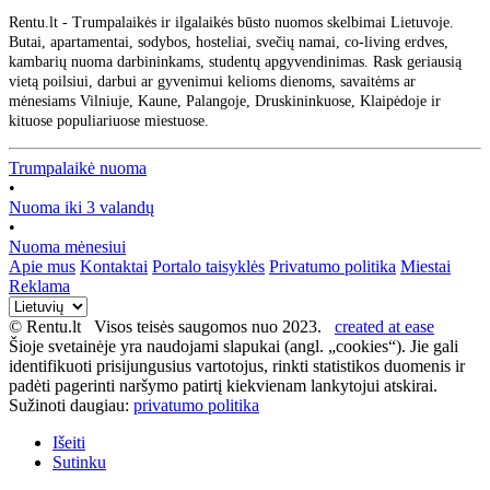
Rentu.lt - Trumpalaikės ir ilgalaikės būsto nuomos skelbimai Lietuvoje.
Butai, apartamentai, sodybos, hosteliai, svečių namai, co-living erdves,
kambarių nuoma darbininkams, studentų apgyvendinimas. Rask geriausią
vietą poilsiui, darbui ar gyvenimui kelioms dienoms, savaitėms ar
mėnesiams Vilniuje, Kaune, Palangoje, Druskininkuose, Klaipėdoje ir
kituose populiariuose miestuose.
Trumpalaikė nuoma
•
Nuoma iki 3 valandų
•
Nuoma mėnesiui
Apie mus
Kontaktai
Portalo taisyklės
Privatumo politika
Miestai
Reklama
© Rentu.lt Visos teisės saugomos nuo 2023.
created at ease
Šioje svetainėje yra naudojami slapukai (angl. „cookies“). Jie gali
identifikuoti prisijungusius vartotojus, rinkti statistikos duomenis ir
padėti pagerinti naršymo patirtį kiekvienam lankytojui atskirai.
Sužinoti daugiau:
privatumo politika
Išeiti
Sutinku