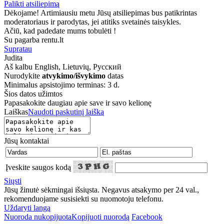
Palikti atsiliepimą
Dėkojame! Artimiausiu metu Jūsų atsiliepimas bus patikrintas
moderatoriaus ir parodytas, jei atitiks svetainės taisykles.
Ačiū, kad padedate mums tobulėti !
Su pagarba rentu.lt
Supratau
Judita
Aš kalbu
English, Lietuvių, Русский
Nurodykite
atvykimo/išvykimo
datas
Minimalus apsistojimo terminas: 3 d.
Šios datos užimtos
Papasakokite daugiau apie save ir savo kelionę
Laiškas
Naudoti paskutinį laišką
Jūsų kontaktai
Įveskite saugos kodą
Siųsti
Jūsų žinutė sėkmingai išsiųsta. Negavus atsakymo per 24 val.,
rekomenduojame susisiekti su nuomotoju telefonu.
Uždaryti langą
Nuoroda nukopijuota
Kopijuoti nuorodą
Facebook