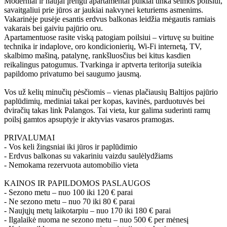
Moderniai ir naujai įrengti apartamentai puikiai tinka šeimos poilsiui,
savaitgaliui prie jūros ar jaukiai nakvynei keturiems asmenims.
Vakarinėje pusėje esantis erdvus balkonas leidžia mėgautis ramiais
vakarais bei gaiviu pajūrio oru.
Apartamentuose rasite viską patogiam poilsiui – virtuvę su buitine
technika ir indaplove, oro kondicionierių, Wi-Fi internetą, TV,
skalbimo mašiną, patalynę, rankšluosčius bei kitus kasdien
reikalingus patogumus. Tvarkinga ir aptverta teritorija suteikia
papildomo privatumo bei saugumo jausmą.
Vos už kelių minučių pėsčiomis – vienas plačiausių Baltijos pajūrio
paplūdimių, mediniai takai per kopas, kavinės, parduotuvės bei
dviračių takas link Palangos. Tai vieta, kur galima suderinti ramų
poilsį gamtos apsuptyje ir aktyvias vasaros pramogas.
PRIVALUMAI
- Vos keli žingsniai iki jūros ir paplūdimio
- Erdvus balkonas su vakariniu vaizdu saulėlydžiams
- Nemokama rezervuota automobilio vieta
KAINOS IR PAPILDOMOS PASLAUGOS
- Sezono metu – nuo 100 iki 120 € parai
- Ne sezono metu – nuo 70 iki 80 € parai
- Naujųjų metų laikotarpiu – nuo 170 iki 180 € parai
- Ilgalaikė nuoma ne sezono metu – nuo 500 € per mėnesį