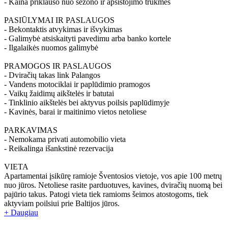
- Kaina priklauso nuo sezono ir apsistojimo trukmės
PASIŪLYMAI IR PASLAUGOS
- Bekontaktis atvykimas ir išvykimas
- Galimybė atsiskaityti pavedimu arba banko kortele
- Ilgalaikės nuomos galimybė
PRAMOGOS IR PASLAUGOS
- Dviračių takas link Palangos
- Vandens motociklai ir paplūdimio pramogos
- Vaikų žaidimų aikštelės ir batutai
- Tinklinio aikštelės bei aktyvus poilsis paplūdimyje
- Kavinės, barai ir maitinimo vietos netoliese
PARKAVIMAS
- Nemokama privati automobilio vieta
- Reikalinga išankstinė rezervacija
VIETA
Apartamentai įsikūrę ramioje Šventosios vietoje, vos apie 100 metrų
nuo jūros. Netoliese rasite parduotuves, kavines, dviračių nuomą bei
pajūrio takus. Patogi vieta tiek ramioms šeimos atostogoms, tiek
aktyviam poilsiui prie Baltijos jūros.
+ Daugiau