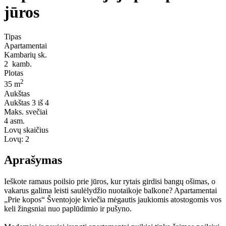
jūros
Tipas
Apartamentai
Kambarių sk.
2
kamb.
Plotas
2
35 m
Aukštas
Aukštas
3 iš 4
Maks. svečiai
4
asm.
Lovų skaičius
Lovų:
2
Aprašymas
Ieškote ramaus poilsio prie jūros, kur rytais girdisi bangų ošimas, o
vakarus galima leisti saulėlydžio nuotaikoje balkone? Apartamentai
„Prie kopos“ Šventojoje kviečia mėgautis jaukiomis atostogomis vos
keli žingsniai nuo paplūdimio ir pušyno.