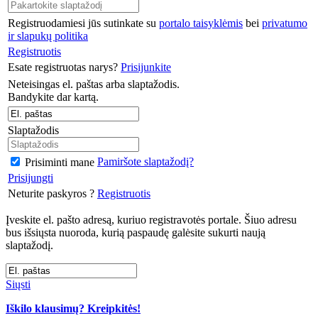
Registruodamiesi jūs sutinkate su
portalo taisyklėmis
bei
privatumo
ir slapukų politika
Registruotis
Esate registruotas narys?
Prisijunkite
Neteisingas el. paštas arba slaptažodis.
Bandykite dar kartą.
Slaptažodis
Pamiršote slaptažodį?
Prisiminti mane
Prisijungti
Neturite paskyros ?
Registruotis
Įveskite el. pašto adresą, kuriuo registravotės portale. Šiuo adresu
bus išsiųsta nuoroda, kurią paspaudę galėsite sukurti naują
slaptažodį.
Siųsti
Iškilo klausimų? Kreipkitės!