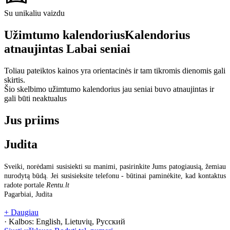
Su unikaliu vaizdu
Užimtumo kalendorius
Kalendorius
atnaujintas
Labai seniai
Toliau pateiktos kainos yra orientacinės ir tam tikromis dienomis gali
skirtis.
Šio skelbimo užimtumo kalendorius jau seniai buvo atnaujintas ir
gali būti neaktualus
Jus priims
Judita
Sveiki, norėdami susisiekti su manimi, pasirinkite Jums patogiausią, žemiau
nurodytą būdą. Jei susisieksite telefonu - būtinai paminėkite, kad kontaktus
radote portale
Rentu.lt
Pagarbiai, Judita
+ Daugiau
· Kalbos:
English, Lietuvių, Русский