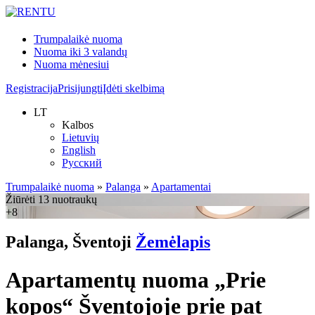
Trumpalaikė nuoma
Nuoma iki 3 valandų
Nuoma mėnesiui
Registracija
Prisijungti
Įdėti skelbimą
LT
Kalbos
Lietuvių
English
Русский
Trumpalaikė nuoma
»
Palanga
»
Apartamentai
Žiūrėti 13 nuotraukų
+8
Palanga, Šventoji
Žemėlapis
Apartamentų nuoma „Prie
kopos“ Šventojoje prie pat