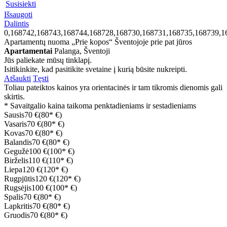
Susisiekti
Išsaugoti
Dalintis
0,168742,168743,168744,168728,168730,168731,168735,168739,1
Apartamentų nuoma „Prie kopos“ Šventojoje prie pat jūros
Apartamentai
Palanga, Šventoji
Jūs paliekate mūsų tinklapį.
Isitikinkite, kad pasitikite svetaine į kurią būsite nukreipti.
Atšaukti
Tęsti
Toliau pateiktos kainos yra orientacinės ir tam tikromis dienomis gali
skirtis.
* Savaitgalio kaina taikoma penktadieniams ir sestadieniams
Sausis
70 €
(80* €)
Vasaris
70 €
(80* €)
Kovas
70 €
(80* €)
Balandis
70 €
(80* €)
Gegužė
100 €
(100* €)
Birželis
110 €
(110* €)
Liepa
120 €
(120* €)
Rugpjūtis
120 €
(120* €)
Rugsėjis
100 €
(100* €)
Spalis
70 €
(80* €)
Lapkritis
70 €
(80* €)
Gruodis
70 €
(80* €)