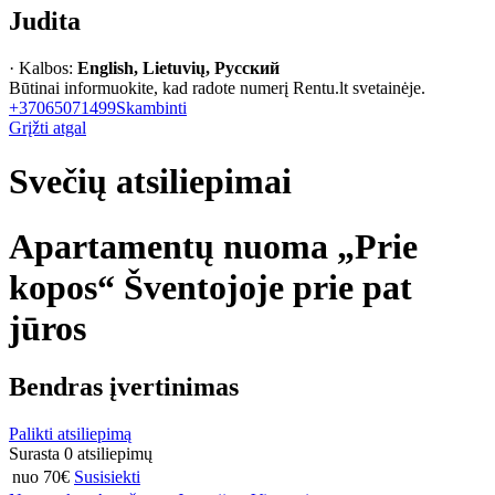
Judita
· Kalbos:
English, Lietuvių, Русский
Būtinai informuokite, kad radote numerį Rentu.lt svetainėje.
+37065071499
Skambinti
Grįžti atgal
Svečių atsiliepimai
Apartamentų nuoma „Prie
kopos“ Šventojoje prie pat
jūros
Bendras įvertinimas
Palikti atsiliepimą
Surasta 0 atsiliepimų
nuo 70€
Susisiekti