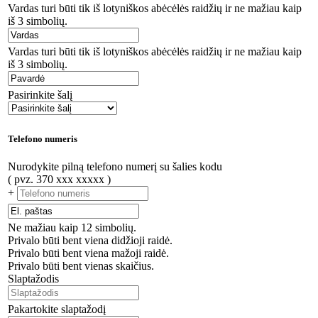
Vardas turi būti tik iš lotyniškos abėcėlės raidžių ir ne mažiau kaip
iš 3 simbolių.
Vardas turi būti tik iš lotyniškos abėcėlės raidžių ir ne mažiau kaip
iš 3 simbolių.
Pasirinkite šalį
Telefono numeris
Nurodykite pilną telefono numerį su šalies kodu
( pvz. 370 xxx xxxxx )
+
Ne mažiau kaip 12 simbolių.
Privalo būti bent viena didžioji raidė.
Privalo būti bent viena mažoji raidė.
Privalo būti bent vienas skaičius.
Slaptažodis
Pakartokite slaptažodį