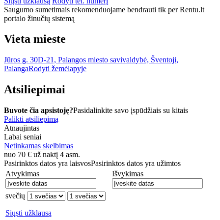
Siųsti užklausą
Rodyti tel. numerį
Saugumo sumetimais rekomenduojame bendrauti tik per Rentu.lt
portalo žinučių sistemą
Vieta mieste
Jūros g. 30D-21, Palangos miesto savivaldybė, Šventoji,
Palanga
Rodyti žemėlapyje
Atsiliepimai
Buvote čia apsistoję?
Pasidalinkite savo įspūdžiais su kitais
Palikti atsiliepimą
Atnaujintas
Labai seniai
Netinkamas skelbimas
nuo
70
€
už naktį 4 asm.
Pasirinktos datos yra laisvos
Pasirinktos datos yra užimtos
Atvykimas
Išvykimas
svečių
Siųsti užklausą