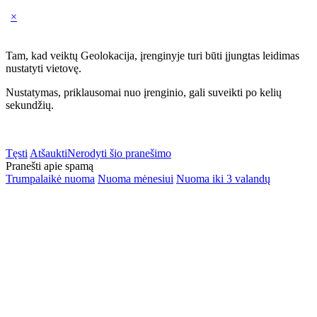
×
Tam, kad veiktų Geolokacija, įrenginyje turi būti įjungtas leidimas
nustatyti vietovę.
Nustatymas, priklausomai nuo įrenginio, gali suveikti po kelių
sekundžių.
Tęsti
Atšaukti
Nerodyti šio pranešimo
Pranešti apie spamą
Trumpalaikė nuoma
Nuoma mėnesiui
Nuoma iki 3 valandų