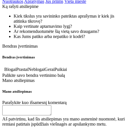
Nuotraukos
Aprašymas
Jus priims
Vieta mieste
Ką rašyti atsiliepime
Kiek tikslus yra savininko pateiktas aprašymas ir kiek jis
atitinka tikrovę?
Kaip vertinate aptarnavimo lygį?
Ar rekomenduotumėte šią vietą savo draugams?
Kas Jums patiko arba nepatiko ir kodėl?
Bendras įvertinimas
Bendras įvertinimas
Blogai
Prastai
Neblogai
Gerai
Puikiai
Palikite savo bendra vertinimo balą
Mano atsiliepimas
Mano atsiliepimas
Parašykite kuo išsamesnį komentarą
Aš patvirtinu, kad šis atsiliepimas yra mano asmeninė nuomonė, kuri
remiasi patirtais įspūdžiais viešnagės ar apsilankymo metu.