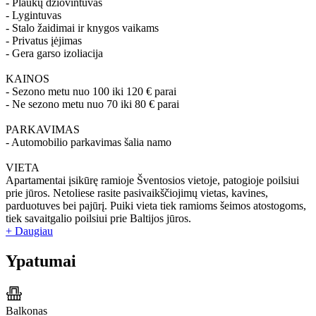
- Plaukų džiovintuvas
- Lygintuvas
- Stalo žaidimai ir knygos vaikams
- Privatus įėjimas
- Gera garso izoliacija
KAINOS
- Sezono metu nuo 100 iki 120 € parai
- Ne sezono metu nuo 70 iki 80 € parai
PARKAVIMAS
- Automobilio parkavimas šalia namo
VIETA
Apartamentai įsikūrę ramioje Šventosios vietoje, patogioje poilsiui
prie jūros. Netoliese rasite pasivaikščiojimų vietas, kavines,
parduotuves bei pajūrį. Puiki vieta tiek ramioms šeimos atostogoms,
tiek savaitgalio poilsiui prie Baltijos jūros.
+ Daugiau
Ypatumai
Balkonas