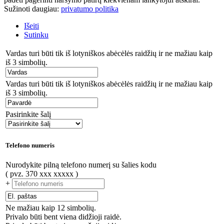
Sužinoti daugiau:
privatumo politika
Išeiti
Sutinku
Vardas turi būti tik iš lotyniškos abėcėlės raidžių ir ne mažiau kaip
iš 3 simbolių.
Vardas turi būti tik iš lotyniškos abėcėlės raidžių ir ne mažiau kaip
iš 3 simbolių.
Pasirinkite šalį
Telefono numeris
Nurodykite pilną telefono numerį su šalies kodu
( pvz. 370 xxx xxxxx )
+
Ne mažiau kaip 12 simbolių.
Privalo būti bent viena didžioji raidė.