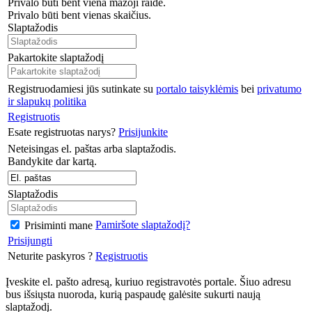
Privalo būti bent viena mažoji raidė.
Privalo būti bent vienas skaičius.
Slaptažodis
Pakartokite slaptažodį
Registruodamiesi jūs sutinkate su
portalo taisyklėmis
bei
privatumo
ir slapukų politika
Registruotis
Esate registruotas narys?
Prisijunkite
Neteisingas el. paštas arba slaptažodis.
Bandykite dar kartą.
Slaptažodis
Pamiršote slaptažodį?
Prisiminti mane
Prisijungti
Neturite paskyros ?
Registruotis
Įveskite el. pašto adresą, kuriuo registravotės portale. Šiuo adresu
bus išsiųsta nuoroda, kurią paspaudę galėsite sukurti naują
slaptažodį.