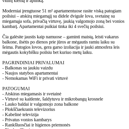
vidinį kiemą ir aplinką.
Moderniai įrengtuose 51 m² apartamentuose rasite viską patogiam
poilsiui – atskirą miegamąjį su didele dvigule lova, svetainę su
miegamąja sofa, privačią virtuvę, jaukią valgomojo zoną bei vonios
kambarį. Apartamentai puikiai tinka iki 4 svečių poilsiui.
Čia galėsite jaustis kaip namuose – gaminti maistą, leisti vakarus
balkone, ilsėtis po dienos prie jūros ar mėgautis ramiu laiku su
šeima. Patogios lovos, gera garso izoliacija ir jauki atmosfera leis
mėgautis kokybišku poilsiu bet kuriuo metų laiku.
PAGRINDINIAI PRIVALUMAI
- Balkonas su jaukiu vaizdu
- Naujos statybos apartamentai
- Nemokamas WiFi ir privati virtuvė
PATOGUMAI
- Atskiras miegamasis ir svetainė
- Virtuvė su kaitlente, šaldytuvu ir mikrobangų krosnele
- Lauko baldai ir valgomojo zona balkone
- Plokščiaekranis televizorius
- Kabelinė televizija
- Privatus vonios kambarys
- Rankšluosčiai ir higienos priemonės