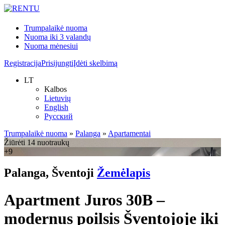
Trumpalaikė nuoma
Nuoma iki 3 valandų
Nuoma mėnesiui
Registracija
Prisijungti
Įdėti skelbimą
LT
Kalbos
Lietuvių
English
Русский
Trumpalaikė nuoma
»
Palanga
»
Apartamentai
Žiūrėti 14 nuotraukų
+9
Palanga, Šventoji
Žemėlapis
Apartment Juros 30B –
modernus poilsis Šventojoje iki