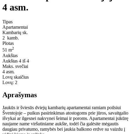
4 asm.
Tipas
Apartamentai
Kambarių sk.
2
kamb.
Plotas
2
51 m
Aukštas
Aukštas
4 iš 4
Maks. svečiai
4
asm.
Lovų skaičius
Lovų:
2
Aprašymas
Jaukūs ir šviesūs dviejų kambarių apartamentai ramiam poilsiui
Šventojoje – puikus pasirinkimas atostogoms prie jūros, savaitgalio
išvykai ar ilgesnei nakvynei šeimai ir poroms. Apartamentai įsikūrę
naujame name viršutiniame aukšte, todėl čia galėsite mėgautis
daugiau privatumo, ramybės bei jaukia balkono erdve su vaizdu į