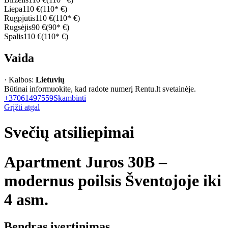
Liepa
110 €
(110* €)
Rugpjūtis
110 €
(110* €)
Rugsėjis
90 €
(90* €)
Spalis
110 €
(110* €)
Vaida
· Kalbos:
Lietuvių
Būtinai informuokite, kad radote numerį Rentu.lt svetainėje.
+37061497559
Skambinti
Grįžti atgal
Svečių atsiliepimai
Apartment Juros 30B –
modernus poilsis Šventojoje iki
4 asm.
Bendras įvertinimas