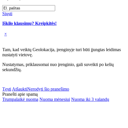
Siųsti
Iškilo klausimų? Kreipkitės!
×
Tam, kad veiktų Geolokacija, įrenginyje turi būti įjungtas leidimas
nustatyti vietovę.
Nustatymas, priklausomai nuo įrenginio, gali suveikti po kelių
sekundžių.
Tęsti
Atšaukti
Nerodyti šio pranešimo
Pranešti apie spamą
Trumpalaikė nuoma
Nuoma mėnesiui
Nuoma iki 3 valandų