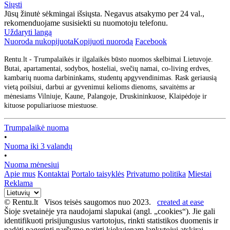
Siųsti
Jūsų žinutė sėkmingai išsiųsta. Negavus atsakymo per 24 val.,
rekomenduojame susisiekti su nuomotoju telefonu.
Uždaryti langą
Nuoroda nukopijuota
Kopijuoti nuorodą
Facebook
Rentu.lt - Trumpalaikės ir ilgalaikės būsto nuomos skelbimai Lietuvoje.
Butai, apartamentai, sodybos, hosteliai, svečių namai, co-living erdves,
kambarių nuoma darbininkams, studentų apgyvendinimas. Rask geriausią
vietą poilsiui, darbui ar gyvenimui kelioms dienoms, savaitėms ar
mėnesiams Vilniuje, Kaune, Palangoje, Druskininkuose, Klaipėdoje ir
kituose populiariuose miestuose.
Trumpalaikė nuoma
•
Nuoma iki 3 valandų
•
Nuoma mėnesiui
Apie mus
Kontaktai
Portalo taisyklės
Privatumo politika
Miestai
Reklama
© Rentu.lt Visos teisės saugomos nuo 2023.
created at ease
Šioje svetainėje yra naudojami slapukai (angl. „cookies“). Jie gali
identifikuoti prisijungusius vartotojus, rinkti statistikos duomenis ir
padėti pagerinti naršymo patirtį kiekvienam lankytojui atskirai.