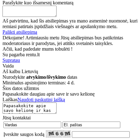
Parašykite kuo išsamesnį komentarą
Aš patvirtinu, kad šis atsiliepimas yra mano asmeninė nuomonė, kuri
remiasi patirtais įspūdžiais viešnagės ar apsilankymo metu.
Palikti atsiliepimą
Dėkojame! Artimiausiu metu Jūsų atsiliepimas bus patikrintas
moderatoriaus ir parodytas, jei atitiks svetainės taisykles.
Ačiū, kad padedate mums tobulėti !
Su pagarba rentu.lt
Supratau
Vaida
Aš kalbu
Lietuvių
Nurodykite
atvykimo/išvykimo
datas
Minimalus apsistojimo terminas: 4 d.
Šios datos užimtos
Papasakokite daugiau apie save ir savo kelionę
Laiškas
Naudoti paskutinį laišką
Jūsų kontaktai
Įveskite saugos kodą