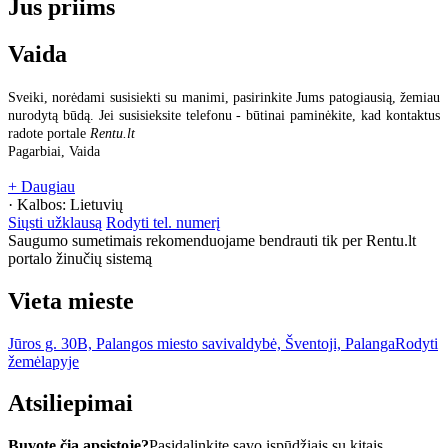
Jus priims
Vaida
Sveiki, norėdami susisiekti su manimi, pasirinkite Jums patogiausią, žemiau
nurodytą būdą. Jei susisieksite telefonu - būtinai paminėkite, kad kontaktus
radote portale
Rentu.lt
Pagarbiai, Vaida
+ Daugiau
· Kalbos:
Lietuvių
Siųsti užklausą
Rodyti tel. numerį
Saugumo sumetimais rekomenduojame bendrauti tik per Rentu.lt
portalo žinučių sistemą
Vieta mieste
Jūros g. 30B, Palangos miesto savivaldybė, Šventoji, Palanga
Rodyti
žemėlapyje
Atsiliepimai
Buvote čia apsistoję?
Pasidalinkite savo įspūdžiais su kitais