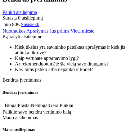
Palikti atsiliepimą
Surasta 0 atsiliepimų
nuo 80€
Susisiekti
Nuotraukos
Aprašymas
Jus priims
Vieta mieste
Ką rašyti atsiliepime
Kiek tikslus yra savininko pateiktas aprašymas ir kiek jis
atitinka tikrovę?
Kaip vertinate aptarnavimo lygį?
Ar rekomenduotumėte šią vietą savo draugams?
Kas Jums patiko arba nepatiko ir kodėl?
Bendras įvertinimas
Bendras įvertinimas
Blogai
Prastai
Neblogai
Gerai
Puikiai
Palikite savo bendra vertinimo balą
Mano atsiliepimas
Mano atsiliepimas