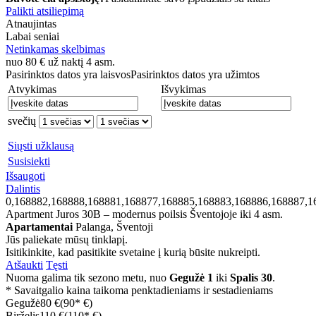
Palikti atsiliepimą
Atnaujintas
Labai seniai
Netinkamas skelbimas
nuo
80
€
už naktį 4 asm.
Pasirinktos datos yra laisvos
Pasirinktos datos yra užimtos
Atvykimas
Išvykimas
svečių
Siųsti užklausą
Susisiekti
Išsaugoti
Dalintis
0,168882,168888,168881,168877,168885,168883,168886,168887,1
Apartment Juros 30B – modernus poilsis Šventojoje iki 4 asm.
Apartamentai
Palanga, Šventoji
Jūs paliekate mūsų tinklapį.
Isitikinkite, kad pasitikite svetaine į kurią būsite nukreipti.
Atšaukti
Tęsti
Nuoma galima tik sezono metu, nuo
Gegužė 1
iki
Spalis 30
.
* Savaitgalio kaina taikoma penktadieniams ir sestadieniams
Gegužė
80 €
(90* €)
Birželis
110 €
(110* €)