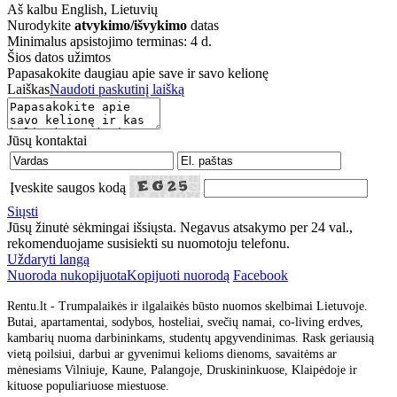
Aš kalbu
English, Lietuvių
Nurodykite
atvykimo/išvykimo
datas
Minimalus apsistojimo terminas: 4 d.
Šios datos užimtos
Papasakokite daugiau apie save ir savo kelionę
Laiškas
Naudoti paskutinį laišką
Jūsų kontaktai
Įveskite saugos kodą
Siųsti
Jūsų žinutė sėkmingai išsiųsta. Negavus atsakymo per 24 val.,
rekomenduojame susisiekti su nuomotoju telefonu.
Uždaryti langą
Nuoroda nukopijuota
Kopijuoti nuorodą
Facebook
Rentu.lt - Trumpalaikės ir ilgalaikės būsto nuomos skelbimai Lietuvoje.
Butai, apartamentai, sodybos, hosteliai, svečių namai, co-living erdves,
kambarių nuoma darbininkams, studentų apgyvendinimas. Rask geriausią
vietą poilsiui, darbui ar gyvenimui kelioms dienoms, savaitėms ar
mėnesiams Vilniuje, Kaune, Palangoje, Druskininkuose, Klaipėdoje ir
kituose populiariuose miestuose.