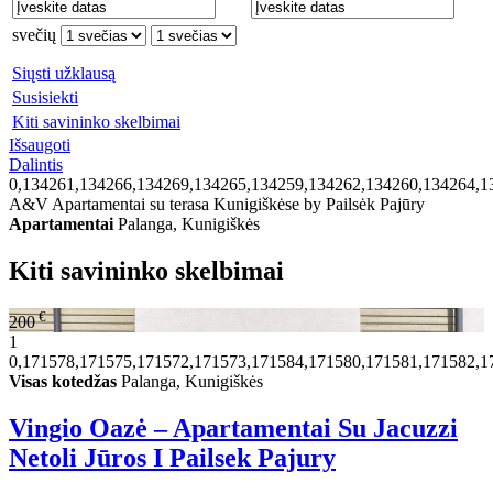
svečių
Siųsti užklausą
Susisiekti
Kiti savininko skelbimai
Išsaugoti
Dalintis
0,134261,134266,134269,134265,134259,134262,134260,134264,1
A&V Apartamentai su terasa Kunigiškėse by Pailsėk Pajūry
Apartamentai
Palanga, Kunigiškės
Kiti savininko skelbimai
€
200
1
0,171578,171575,171572,171573,171584,171580,171581,171582,1
Visas kotedžas
Palanga, Kunigiškės
Vingio Oazė – Apartamentai Su Jacuzzi
Netoli Jūros I Pailsek Pajury