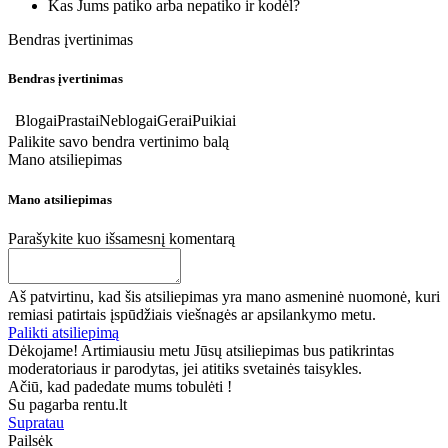
Kas Jums patiko arba nepatiko ir kodėl?
Bendras įvertinimas
Bendras įvertinimas
Blogai
Prastai
Neblogai
Gerai
Puikiai
Palikite savo bendra vertinimo balą
Mano atsiliepimas
Mano atsiliepimas
Parašykite kuo išsamesnį komentarą
Aš patvirtinu, kad šis atsiliepimas yra mano asmeninė nuomonė, kuri
remiasi patirtais įspūdžiais viešnagės ar apsilankymo metu.
Palikti atsiliepimą
Dėkojame! Artimiausiu metu Jūsų atsiliepimas bus patikrintas
moderatoriaus ir parodytas, jei atitiks svetainės taisykles.
Ačiū, kad padedate mums tobulėti !
Su pagarba rentu.lt
Supratau
Pailsėk