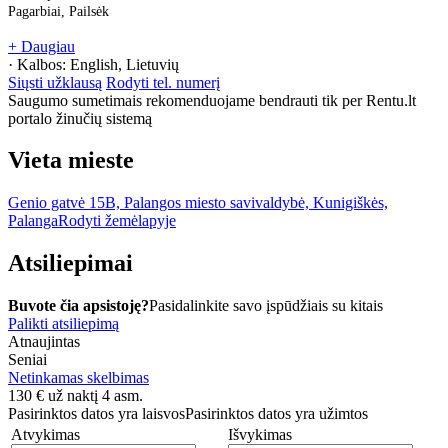
Pagarbiai, Pailsėk
+ Daugiau
· Kalbos:
English, Lietuvių
Siųsti užklausą
Rodyti tel. numerį
Saugumo sumetimais rekomenduojame bendrauti tik per Rentu.lt
portalo žinučių sistemą
Vieta mieste
Genio gatvė 15B, Palangos miesto savivaldybė, Kunigiškės,
Palanga
Rodyti žemėlapyje
Atsiliepimai
Buvote čia apsistoję?
Pasidalinkite savo įspūdžiais su kitais
Palikti atsiliepimą
Atnaujintas
Seniai
Netinkamas skelbimas
130
€
už naktį 4 asm.
Pasirinktos datos yra laisvos
Pasirinktos datos yra užimtos
Atvykimas
Išvykimas