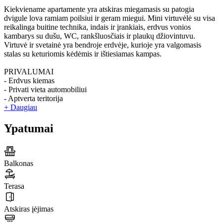
Kiekviename apartamente yra atskiras miegamasis su patogia
dvigule lova ramiam poilsiui ir geram miegui. Mini virtuvėlė su visa
reikalinga buitine technika, indais ir įrankiais, erdvus vonios
kambarys su dušu, WC, rankšluosčiais ir plaukų džiovintuvu.
Virtuvė ir svetainė yra bendroje erdvėje, kurioje yra valgomasis
stalas su keturiomis kėdėmis ir ištiesiamas kampas.
PRIVALUMAI
- Erdvus kiemas
- Privati vieta automobiliui
- Aptverta teritorija
+ Daugiau
Ypatumai
Balkonas
Terasa
Atskiras įėjimas