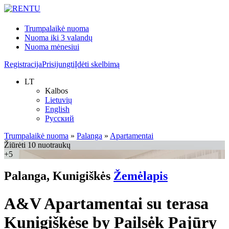
Trumpalaikė nuoma
Nuoma iki 3 valandų
Nuoma mėnesiui
Registracija
Prisijungti
Įdėti skelbimą
LT
Kalbos
Lietuvių
English
Русский
Trumpalaikė nuoma
»
Palanga
»
Apartamentai
Žiūrėti 10 nuotraukų
+5
Palanga, Kunigiškės
Žemėlapis
A&V Apartamentai su terasa
Kunigiškėse by Pailsėk Pajūry