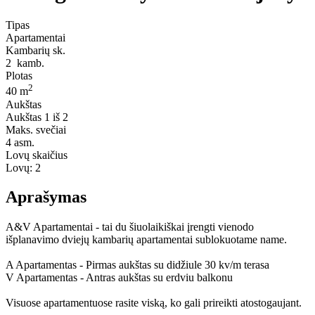
Tipas
Apartamentai
Kambarių sk.
2
kamb.
Plotas
2
40 m
Aukštas
Aukštas
1 iš 2
Maks. svečiai
4
asm.
Lovų skaičius
Lovų:
2
Aprašymas
A&V Apartamentai - tai du šiuolaikiškai įrengti vienodo
išplanavimo dviejų kambarių apartamentai sublokuotame name.
A Apartamentas - Pirmas aukštas su didžiule 30 kv/m terasa
V Apartamentas - Antras aukštas su erdviu balkonu
Visuose apartamentuose rasite viską, ko gali prireikti atostogaujant.