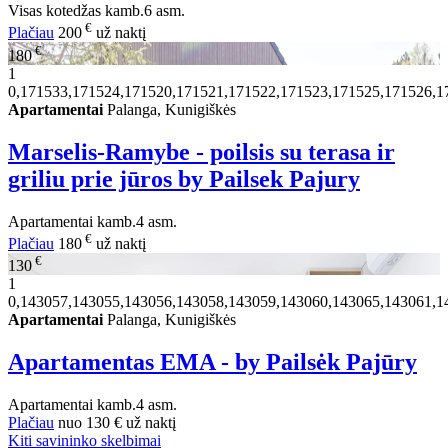
Visas kotedžas
kamb.
6 asm.
€
Plačiau
200
už naktį
€
180
1
0,171533,171524,171520,171521,171522,171523,171525,171526,1
Apartamentai
Palanga, Kunigiškės
Marselis-Ramybe - poilsis su terasa ir
griliu prie jūros by Pailsek Pajury
Apartamentai
kamb.
4 asm.
€
Plačiau
180
už naktį
€
130
1
0,143057,143055,143056,143058,143059,143060,143065,143061,1
Apartamentai
Palanga, Kunigiškės
Apartamentas EMA - by Pailsėk Pajūry
Apartamentai
kamb.
4 asm.
Plačiau
nuo
130 €
už naktį
Kiti savininko skelbimai