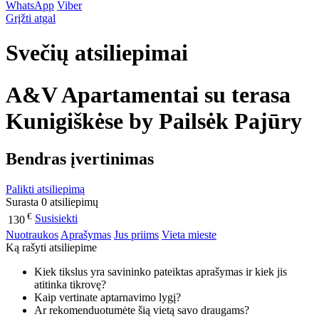
WhatsApp
Viber
Grįžti atgal
Svečių atsiliepimai
A&V Apartamentai su terasa
Kunigiškėse by Pailsėk Pajūry
Bendras įvertinimas
Palikti atsiliepimą
Surasta 0 atsiliepimų
€
Susisiekti
130
Nuotraukos
Aprašymas
Jus priims
Vieta mieste
Ką rašyti atsiliepime
Kiek tikslus yra savininko pateiktas aprašymas ir kiek jis
atitinka tikrovę?
Kaip vertinate aptarnavimo lygį?
Ar rekomenduotumėte šią vietą savo draugams?