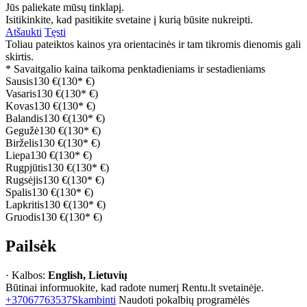
Jūs paliekate mūsų tinklapį.
Isitikinkite, kad pasitikite svetaine į kurią būsite nukreipti.
Atšaukti
Tęsti
Toliau pateiktos kainos yra orientacinės ir tam tikromis dienomis gali
skirtis.
* Savaitgalio kaina taikoma penktadieniams ir sestadieniams
Sausis
130 €
(130* €)
Vasaris
130 €
(130* €)
Kovas
130 €
(130* €)
Balandis
130 €
(130* €)
Gegužė
130 €
(130* €)
Birželis
130 €
(130* €)
Liepa
130 €
(130* €)
Rugpjūtis
130 €
(130* €)
Rugsėjis
130 €
(130* €)
Spalis
130 €
(130* €)
Lapkritis
130 €
(130* €)
Gruodis
130 €
(130* €)
Pailsėk
· Kalbos:
English, Lietuvių
Būtinai informuokite, kad radote numerį Rentu.lt svetainėje.
+37067763537
Skambinti
Naudoti pokalbių programėlės