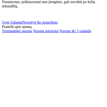
Nustatymas, priklausomai nuo įrenginio, gali suveikti po kelių
sekundžių.
Tęsti
Atšaukti
Nerodyti šio pranešimo
Pranešti apie spamą
Trumpalaikė nuoma
Nuoma mėnesiui
Nuoma iki 3 valandų