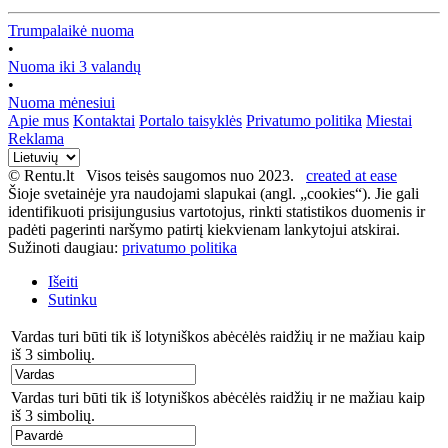
Trumpalaikė nuoma
•
Nuoma iki 3 valandų
•
Nuoma mėnesiui
Apie mus
Kontaktai
Portalo taisyklės
Privatumo politika
Miestai
Reklama
© Rentu.lt Visos teisės saugomos nuo 2023.
created at ease
Šioje svetainėje yra naudojami slapukai (angl. „cookies“). Jie gali
identifikuoti prisijungusius vartotojus, rinkti statistikos duomenis ir
padėti pagerinti naršymo patirtį kiekvienam lankytojui atskirai.
Sužinoti daugiau:
privatumo politika
Išeiti
Sutinku
Vardas turi būti tik iš lotyniškos abėcėlės raidžių ir ne mažiau kaip
iš 3 simbolių.
Vardas turi būti tik iš lotyniškos abėcėlės raidžių ir ne mažiau kaip
iš 3 simbolių.