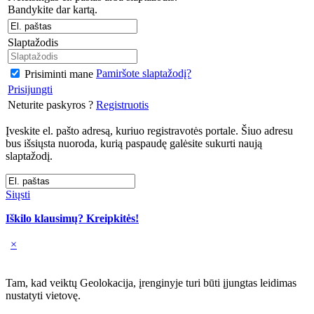
Bandykite dar kartą.
Slaptažodis
Pamiršote slaptažodį?
Prisiminti mane
Prisijungti
Neturite paskyros ?
Registruotis
Įveskite el. pašto adresą, kuriuo registravotės portale. Šiuo adresu
bus išsiųsta nuoroda, kurią paspaudę galėsite sukurti naują
slaptažodį.
Siųsti
Iškilo klausimų? Kreipkitės!
×
Tam, kad veiktų Geolokacija, įrenginyje turi būti įjungtas leidimas
nustatyti vietovę.