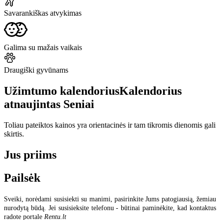
Savarankiškas atvykimas
Galima su mažais vaikais
Draugiški gyvūnams
Užimtumo kalendorius
Kalendorius
atnaujintas
Seniai
Toliau pateiktos kainos yra orientacinės ir tam tikromis dienomis gali
skirtis.
Jus priims
Pailsėk
Sveiki, norėdami susisiekti su manimi, pasirinkite Jums patogiausią, žemiau
nurodytą būdą. Jei susisieksite telefonu - būtinai paminėkite, kad kontaktus
radote portale
Rentu.lt