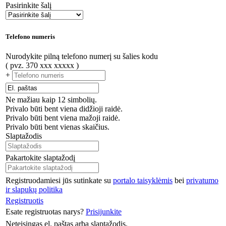
Pasirinkite šalį
Telefono numeris
Nurodykite pilną telefono numerį su šalies kodu
( pvz. 370 xxx xxxxx )
+
Ne mažiau kaip 12 simbolių.
Privalo būti bent viena didžioji raidė.
Privalo būti bent viena mažoji raidė.
Privalo būti bent vienas skaičius.
Slaptažodis
Pakartokite slaptažodį
Registruodamiesi jūs sutinkate su
portalo taisyklėmis
bei
privatumo
ir slapukų politika
Registruotis
Esate registruotas narys?
Prisijunkite
Neteisingas el. paštas arba slaptažodis.