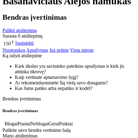
Basanavičiaus Alėjos namukas
Bendras įvertinimas
Palikti atsiliepimą
Surasta 0 atsiliepimų
€
Susisiekti
150
Nuotraukos
Aprašymas
Jus priims
Vieta mieste
Ką rašyti atsiliepime
Kiek tikslus yra savininko pateiktas aprašymas ir kiek jis
atitinka tikrovę?
Kaip vertinate aptarnavimo lygį?
Ar rekomenduotumėte šią vietą savo draugams?
Kas Jums patiko arba nepatiko ir kodėl?
Bendras įvertinimas
Bendras įvertinimas
Blogai
Prastai
Neblogai
Gerai
Puikiai
Palikite savo bendra vertinimo balą
Mano atsiliepimas