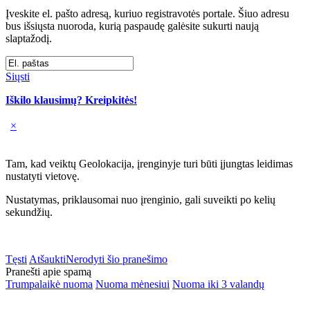
Įveskite el. pašto adresą, kuriuo registravotės portale. Šiuo adresu
bus išsiųsta nuoroda, kurią paspaudę galėsite sukurti naują
slaptažodį.
Siųsti
Iškilo klausimų? Kreipkitės!
×
Tam, kad veiktų Geolokacija, įrenginyje turi būti įjungtas leidimas
nustatyti vietovę.
Nustatymas, priklausomai nuo įrenginio, gali suveikti po kelių
sekundžių.
Tęsti
Atšaukti
Nerodyti šio pranešimo
Pranešti apie spamą
Trumpalaikė nuoma
Nuoma mėnesiui
Nuoma iki 3 valandų