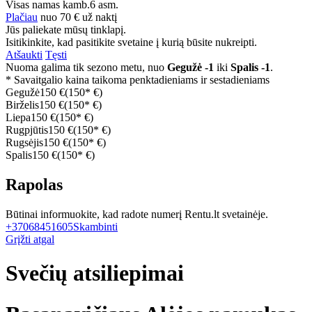
Visas namas
kamb.
6 asm.
Plačiau
nuo
70 €
už naktį
Jūs paliekate mūsų tinklapį.
Isitikinkite, kad pasitikite svetaine į kurią būsite nukreipti.
Atšaukti
Tęsti
Nuoma galima tik sezono metu, nuo
Gegužė -1
iki
Spalis -1
.
* Savaitgalio kaina taikoma penktadieniams ir sestadieniams
Gegužė
150 €
(150* €)
Birželis
150 €
(150* €)
Liepa
150 €
(150* €)
Rugpjūtis
150 €
(150* €)
Rugsėjis
150 €
(150* €)
Spalis
150 €
(150* €)
Rapolas
Būtinai informuokite, kad radote numerį Rentu.lt svetainėje.
+37068451605
Skambinti
Grįžti atgal
Svečių atsiliepimai