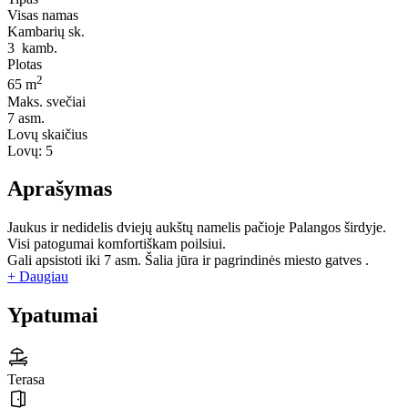
Visas namas
Kambarių sk.
3
kamb.
Plotas
2
65 m
Maks. svečiai
7
asm.
Lovų skaičius
Lovų:
5
Aprašymas
Jaukus ir nedidelis dviejų aukštų namelis pačioje Palangos širdyje.
Visi patogumai komfortiškam poilsiui.
Gali apsistoti iki 7 asm. Šalia jūra ir pagrindinės miesto gatves .
+ Daugiau
Ypatumai
Terasa