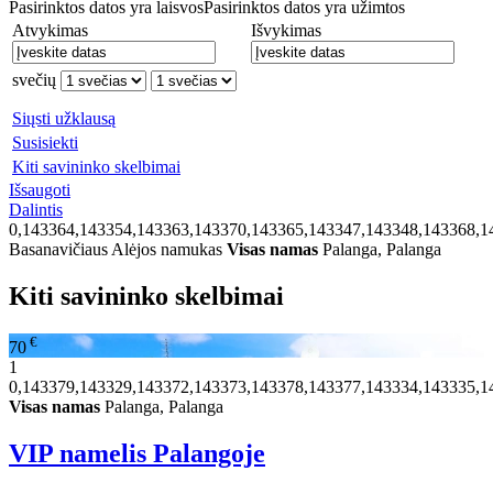
Pasirinktos datos yra laisvos
Pasirinktos datos yra užimtos
Atvykimas
Išvykimas
svečių
Siųsti užklausą
Susisiekti
Kiti savininko skelbimai
Išsaugoti
Dalintis
0,143364,143354,143363,143370,143365,143347,143348,143368,1
Basanavičiaus Alėjos namukas
Visas namas
Palanga, Palanga
Kiti savininko skelbimai
€
70
1
0,143379,143329,143372,143373,143378,143377,143334,143335,1
Visas namas
Palanga, Palanga
VIP namelis Palangoje