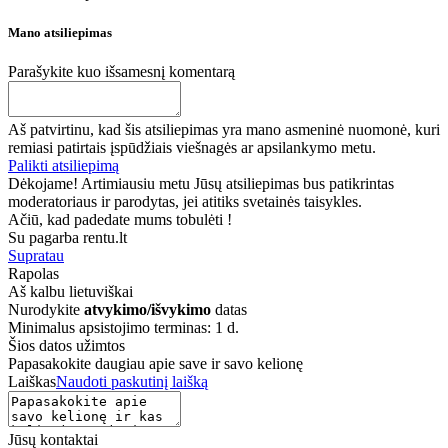
Mano atsiliepimas
Parašykite kuo išsamesnį komentarą
Aš patvirtinu, kad šis atsiliepimas yra mano asmeninė nuomonė, kuri
remiasi patirtais įspūdžiais viešnagės ar apsilankymo metu.
Palikti atsiliepimą
Dėkojame! Artimiausiu metu Jūsų atsiliepimas bus patikrintas
moderatoriaus ir parodytas, jei atitiks svetainės taisykles.
Ačiū, kad padedate mums tobulėti !
Su pagarba rentu.lt
Supratau
Rapolas
Aš kalbu
lietuviškai
Nurodykite
atvykimo/išvykimo
datas
Minimalus apsistojimo terminas: 1 d.
Šios datos užimtos
Papasakokite daugiau apie save ir savo kelionę
Laiškas
Naudoti paskutinį laišką
Jūsų kontaktai