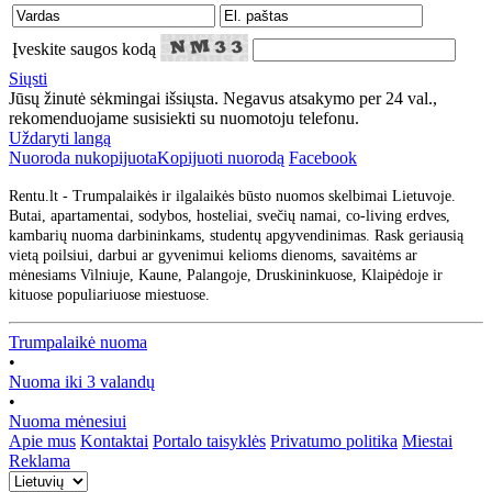
Įveskite saugos kodą
Siųsti
Jūsų žinutė sėkmingai išsiųsta. Negavus atsakymo per 24 val.,
rekomenduojame susisiekti su nuomotoju telefonu.
Uždaryti langą
Nuoroda nukopijuota
Kopijuoti nuorodą
Facebook
Rentu.lt - Trumpalaikės ir ilgalaikės būsto nuomos skelbimai Lietuvoje.
Butai, apartamentai, sodybos, hosteliai, svečių namai, co-living erdves,
kambarių nuoma darbininkams, studentų apgyvendinimas. Rask geriausią
vietą poilsiui, darbui ar gyvenimui kelioms dienoms, savaitėms ar
mėnesiams Vilniuje, Kaune, Palangoje, Druskininkuose, Klaipėdoje ir
kituose populiariuose miestuose.
Trumpalaikė nuoma
•
Nuoma iki 3 valandų
•
Nuoma mėnesiui
Apie mus
Kontaktai
Portalo taisyklės
Privatumo politika
Miestai
Reklama