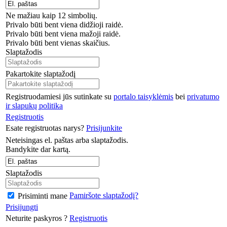
Ne mažiau kaip 12 simbolių.
Privalo būti bent viena didžioji raidė.
Privalo būti bent viena mažoji raidė.
Privalo būti bent vienas skaičius.
Slaptažodis
Pakartokite slaptažodį
Registruodamiesi jūs sutinkate su
portalo taisyklėmis
bei
privatumo
ir slapukų politika
Registruotis
Esate registruotas narys?
Prisijunkite
Neteisingas el. paštas arba slaptažodis.
Bandykite dar kartą.
Slaptažodis
Pamiršote slaptažodį?
Prisiminti mane
Prisijungti
Neturite paskyros ?
Registruotis