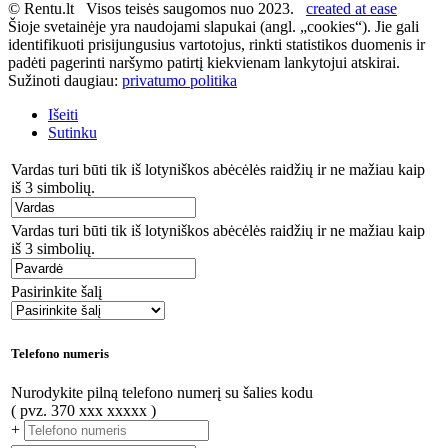
© Rentu.lt Visos teisės saugomos nuo 2023.
created at ease
Šioje svetainėje yra naudojami slapukai (angl. „cookies“). Jie gali
identifikuoti prisijungusius vartotojus, rinkti statistikos duomenis ir
padėti pagerinti naršymo patirtį kiekvienam lankytojui atskirai.
Sužinoti daugiau:
privatumo politika
Išeiti
Sutinku
Vardas turi būti tik iš lotyniškos abėcėlės raidžių ir ne mažiau kaip
iš 3 simbolių.
Vardas turi būti tik iš lotyniškos abėcėlės raidžių ir ne mažiau kaip
iš 3 simbolių.
Pasirinkite šalį
Telefono numeris
Nurodykite pilną telefono numerį su šalies kodu
( pvz. 370 xxx xxxxx )
+