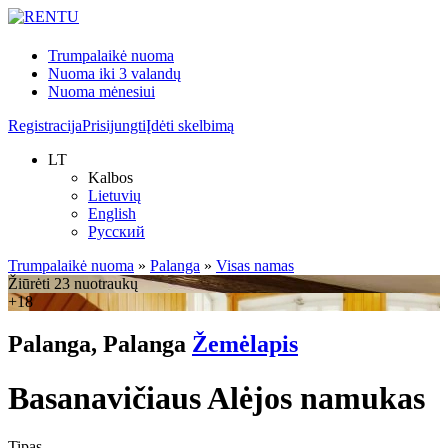
Trumpalaikė nuoma
Nuoma iki 3 valandų
Nuoma mėnesiui
Registracija
Prisijungti
Įdėti skelbimą
LT
Kalbos
Lietuvių
English
Русский
Trumpalaikė nuoma
»
Palanga
»
Visas namas
Žiūrėti 23 nuotraukų
+18
Palanga, Palanga
Žemėlapis
Basanavičiaus Alėjos namukas
Tipas