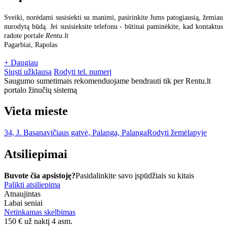
Sveiki, norėdami susisiekti su manimi, pasirinkite Jums patogiausią, žemiau
nurodytą būdą. Jei susisieksite telefonu - būtinai paminėkite, kad kontaktus
radote portale
Rentu.lt
Pagarbiai, Rapolas
+ Daugiau
Siųsti užklausą
Rodyti tel. numerį
Saugumo sumetimais rekomenduojame bendrauti tik per Rentu.lt
portalo žinučių sistemą
Vieta mieste
34, J. Basanavičiaus gatvė, Palanga, Palanga
Rodyti žemėlapyje
Atsiliepimai
Buvote čia apsistoję?
Pasidalinkite savo įspūdžiais su kitais
Palikti atsiliepimą
Atnaujintas
Labai seniai
Netinkamas skelbimas
150
€
už naktį 4 asm.