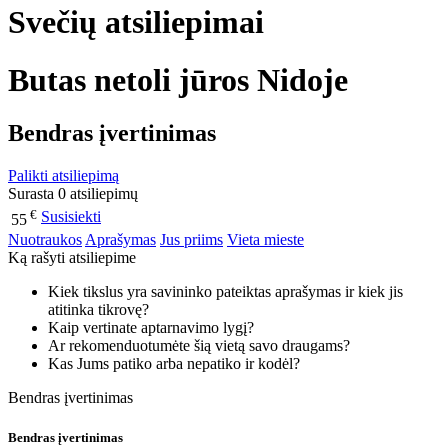
Svečių atsiliepimai
Butas netoli jūros Nidoje
Bendras įvertinimas
Palikti atsiliepimą
Surasta 0 atsiliepimų
€
Susisiekti
55
Nuotraukos
Aprašymas
Jus priims
Vieta mieste
Ką rašyti atsiliepime
Kiek tikslus yra savininko pateiktas aprašymas ir kiek jis
atitinka tikrovę?
Kaip vertinate aptarnavimo lygį?
Ar rekomenduotumėte šią vietą savo draugams?
Kas Jums patiko arba nepatiko ir kodėl?
Bendras įvertinimas
Bendras įvertinimas