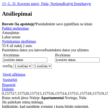
15, G. D. Kuverto gatvė, Nida, Neringa
Rodyti žemėlapyje
Atsiliepimai
Buvote čia apsistoję?
Pasidalinkite savo įspūdžiais su kitais
Palikti atsiliepimą
Atnaujintas
Labai seniai
Netinkamas skelbimas
55
€
už naktį 2 asm.
Pasirinktos datos yra laisvos
Pasirinktos datos yra užimtos
Atvykimas
Išvykimas
svečių
Siųsti užklausą
Susisiekti
Išsaugoti
Dalintis
0,157517,157520,157515,157516,157514,157511,157518,157519,1
Butas netoli jūros Nidoje
Apartamentai
Neringa, Nida
Jūs paliekate mūsų tinklapį.
Isitikinkite, kad pasitikite svetaine į kurią būsite nukreipti.