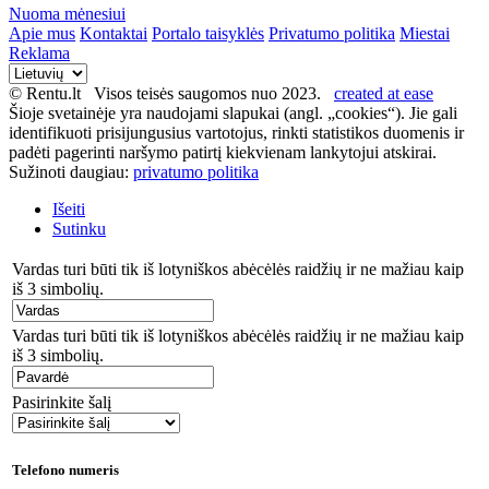
Nuoma mėnesiui
Apie mus
Kontaktai
Portalo taisyklės
Privatumo politika
Miestai
Reklama
© Rentu.lt Visos teisės saugomos nuo 2023.
created at ease
Šioje svetainėje yra naudojami slapukai (angl. „cookies“). Jie gali
identifikuoti prisijungusius vartotojus, rinkti statistikos duomenis ir
padėti pagerinti naršymo patirtį kiekvienam lankytojui atskirai.
Sužinoti daugiau:
privatumo politika
Išeiti
Sutinku
Vardas turi būti tik iš lotyniškos abėcėlės raidžių ir ne mažiau kaip
iš 3 simbolių.
Vardas turi būti tik iš lotyniškos abėcėlės raidžių ir ne mažiau kaip
iš 3 simbolių.
Pasirinkite šalį
Telefono numeris