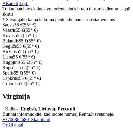
Atšaukti
Tęsti
Toliau pateiktos kainos yra orientacinės ir tam tikromis dienomis gali
skirtis.
* Savaitgalio kaina taikoma penktadieniams ir sestadieniams
Sausis
55 €
(55* €)
Vasaris
55 €
(55* €)
Kovas
55 €
(55* €)
Balandis
55 €
(55* €)
Gegužė
55 €
(55* €)
Birželis
55 €
(55* €)
Liepa
55 €
(55* €)
Rugpjūtis
55 €
(55* €)
Rugsėjis
55 €
(55* €)
Spalis
55 €
(55* €)
Lapkritis
55 €
(55* €)
Gruodis
55 €
(55* €)
Virginija
· Kalbos:
English, Lietuvių, Русский
Būtinai informuokite, kad radote numerį Rentu.lt svetainėje.
+37068626891
Skambinti
Grįžti atgal