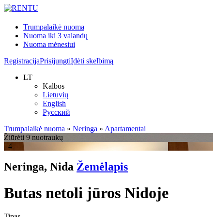
Trumpalaikė nuoma
Nuoma iki 3 valandų
Nuoma mėnesiui
Registracija
Prisijungti
Įdėti skelbimą
LT
Kalbos
Lietuvių
English
Русский
Trumpalaikė nuoma
»
Neringa
»
Apartamentai
Žiūrėti 9 nuotraukų
+4
Neringa, Nida
Žemėlapis
Butas netoli jūros Nidoje
Tipas