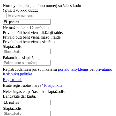
Nurodykite pilną telefono numerį su šalies kodu
( pvz. 370 xxx xxxxx )
+
Ne mažiau kaip 12 simbolių.
Privalo būti bent viena didžioji raidė.
Privalo būti bent viena mažoji raidė.
Privalo būti bent vienas skaičius.
Slaptažodis
Pakartokite slaptažodį
Registruodamiesi jūs sutinkate su
portalo taisyklėmis
bei
privatumo
ir slapukų politika
Registruotis
Esate registruotas narys?
Prisijunkite
Neteisingas el. paštas arba slaptažodis.
Bandykite dar kartą.
Slaptažodis