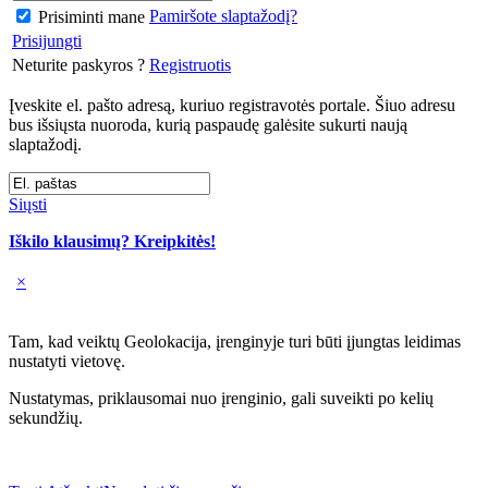
Pamiršote slaptažodį?
Prisiminti mane
Prisijungti
Neturite paskyros ?
Registruotis
Įveskite el. pašto adresą, kuriuo registravotės portale. Šiuo adresu
bus išsiųsta nuoroda, kurią paspaudę galėsite sukurti naują
slaptažodį.
Siųsti
Iškilo klausimų? Kreipkitės!
×
Tam, kad veiktų Geolokacija, įrenginyje turi būti įjungtas leidimas
nustatyti vietovę.
Nustatymas, priklausomai nuo įrenginio, gali suveikti po kelių
sekundžių.