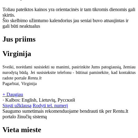
Toliau pateiktos kainos yra orientacinės ir tam tikromis dienomis gali
skirtis.
Šio skelbimo užimtumo kalendorius jau seniai buvo atnaujintas ir
gali būti neaktualus
Jus priims
Virginija
Sveiki, norėdami susisiekti su manimi, pasirinkite Jums patogiausią, žemiau
nurodytą būdą. Jei susisieksite telefonu - būtinai paminėkite, kad kontaktus
radote portale
Rentu.lt
Pagarbiai, Virginija
+ Daugiau
· Kalbos:
English, Lietuvių, Русский
Siųsti užklausą
Rodyti tel. numerį
Saugumo sumetimais rekomenduojame bendrauti tik per Rentu.lt
portalo žinučių sistemą
Vieta mieste