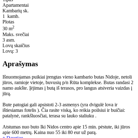
Apartamentai
Kambarių sk.
1
kamb.
Plotas
2
30 m
Maks. svečiai
3
asm.
Lovų skaičius
Lovų:
3
Aprašymas
Išnuomojamas puikiai įrengtas vieno kambario butas Nidoje, netoli
jūros, ramioje vietoje, buvusių p/n Rūta komplekse. Butas randasi 2
namo aukšte. Įėjimas į butą iš terasos, pro langus atsiveria vaizdas į
jūrą.
Bute patogiai gali apsistoti 2-3 asmenys (yra dvigulė lova ir
ištiesiamas fotelis ). Čia rasite viską, ko reikia poilsiui ir buičiai:
patalynė, rankšluosčiai, terasa su lauko staliuku .
Atstumas nuo buto Iki Nidos centro apie 15 min. pėstute, iki jūros
apie 600 metrų. Kaina nuo 55 iki 80 eur už parą.
+ Daugiau