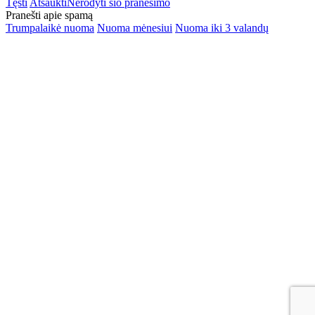
Tęsti
Atšaukti
Nerodyti šio pranešimo
Pranešti apie spamą
Trumpalaikė nuoma
Nuoma mėnesiui
Nuoma iki 3 valandų