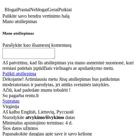
Blogai
Prastai
Neblogai
Gerai
Puikiai
Palikite savo bendra vertinimo balą
Mano atsiliepimas
Mano atsiliepimas
Parašykite kuo išsamesnį komentarą
Aš patvirtinu, kad šis atsiliepimas yra mano asmeninė nuomonė, kuri
remiasi patirtais įspūdžiais viešnagės ar apsilankymo metu.
Palikti atsiliepimą
Dėkojame! Artimiausiu metu Jūsų atsiliepimas bus patikrintas
moderatoriaus ir parodytas, jei atitiks svetainės taisykles.
Ačiū, kad padedate mums tobulėti !
Su pagarba rentu.lt
Supratau
Virginija
Aš kalbu
English, Lietuvių, Русский
Nurodykite
atvykimo/išvykimo
datas
Minimalus apsistojimo terminas: 4 d.
Šios datos užimtos
Papasakokite daugiau apie save ir savo kelionę