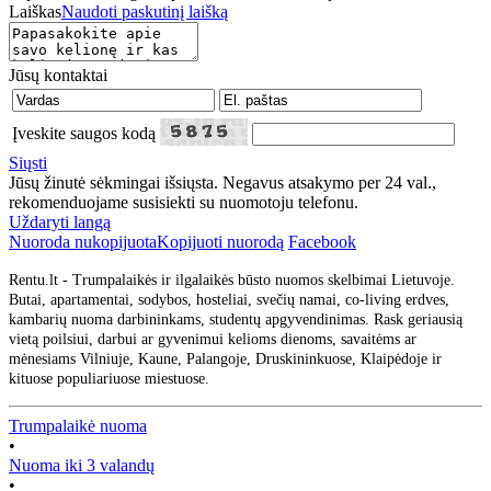
Laiškas
Naudoti paskutinį laišką
Jūsų kontaktai
Įveskite saugos kodą
Siųsti
Jūsų žinutė sėkmingai išsiųsta. Negavus atsakymo per 24 val.,
rekomenduojame susisiekti su nuomotoju telefonu.
Uždaryti langą
Nuoroda nukopijuota
Kopijuoti nuorodą
Facebook
Rentu.lt - Trumpalaikės ir ilgalaikės būsto nuomos skelbimai Lietuvoje.
Butai, apartamentai, sodybos, hosteliai, svečių namai, co-living erdves,
kambarių nuoma darbininkams, studentų apgyvendinimas. Rask geriausią
vietą poilsiui, darbui ar gyvenimui kelioms dienoms, savaitėms ar
mėnesiams Vilniuje, Kaune, Palangoje, Druskininkuose, Klaipėdoje ir
kituose populiariuose miestuose.
Trumpalaikė nuoma
•
Nuoma iki 3 valandų
•