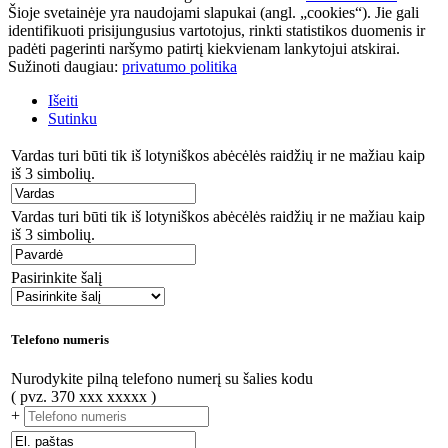
Šioje svetainėje yra naudojami slapukai (angl. „cookies“). Jie gali
identifikuoti prisijungusius vartotojus, rinkti statistikos duomenis ir
padėti pagerinti naršymo patirtį kiekvienam lankytojui atskirai.
Sužinoti daugiau:
privatumo politika
Išeiti
Sutinku
Vardas turi būti tik iš lotyniškos abėcėlės raidžių ir ne mažiau kaip
iš 3 simbolių.
Vardas turi būti tik iš lotyniškos abėcėlės raidžių ir ne mažiau kaip
iš 3 simbolių.
Pasirinkite šalį
Telefono numeris
Nurodykite pilną telefono numerį su šalies kodu
( pvz. 370 xxx xxxxx )
+