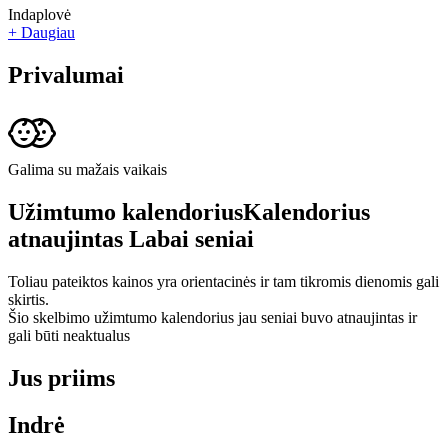
Indaplovė
+ Daugiau
Privalumai
Galima su mažais vaikais
Užimtumo kalendorius
Kalendorius
atnaujintas
Labai seniai
Toliau pateiktos kainos yra orientacinės ir tam tikromis dienomis gali
skirtis.
Šio skelbimo užimtumo kalendorius jau seniai buvo atnaujintas ir
gali būti neaktualus
Jus priims
Indrė