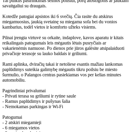
Tai puikus pasirinkimas šeimos poilsiui, porų atostogoms ar jaukiam
savaitgaliui su draugais.
Kotedže patogiai apsistos iki 6 svečių. Čia rasite du atskirus
miegamuosius, jaukią svetainę su miegama sofa bei du vonios
kambarius, todėl vietos ir komforto užteks visiems.
Pilnai įrengta virtuvė su orkaite, indaplove, kavos aparatu ir kitais
reikalingais patogumais leis mėgautis lėtais pusryčiais ar
vakarienėmis namuose. Po dienos prie jūros galėsite atsipalaiduoti
privačioje terasoje su lauko baldais ir griliumi.
Rami aplinka, dviračių takai ir netoliese esantis mažiau lankomas
paplūdimys suteikia galimybę mėgautis tikru poilsiu be miesto
šurmulio, o Palangos centras pasiekiamas vos per kelias minutes
automobiliu.
Pagrindiniai privalumai
- Privati terasa su griliumi ir rytine saule
- Ramus paplūdimys ir pušynas šalia
- Nemokamas parkingas ir Wi-Fi
Patogumai
- 2 atskiri miegamieji
- 6 miegamos vietos