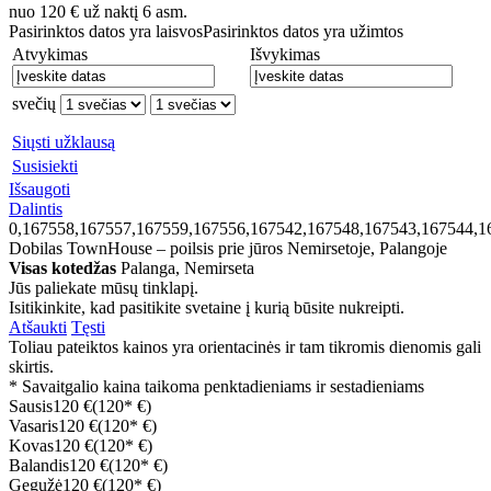
nuo
120
€
už naktį 6 asm.
Pasirinktos datos yra laisvos
Pasirinktos datos yra užimtos
Atvykimas
Išvykimas
svečių
Siųsti užklausą
Susisiekti
Išsaugoti
Dalintis
0,167558,167557,167559,167556,167542,167548,167543,167544,1
Dobilas TownHouse – poilsis prie jūros Nemirsetoje, Palangoje
Visas kotedžas
Palanga, Nemirseta
Jūs paliekate mūsų tinklapį.
Isitikinkite, kad pasitikite svetaine į kurią būsite nukreipti.
Atšaukti
Tęsti
Toliau pateiktos kainos yra orientacinės ir tam tikromis dienomis gali
skirtis.
* Savaitgalio kaina taikoma penktadieniams ir sestadieniams
Sausis
120 €
(120* €)
Vasaris
120 €
(120* €)
Kovas
120 €
(120* €)
Balandis
120 €
(120* €)
Gegužė
120 €
(120* €)