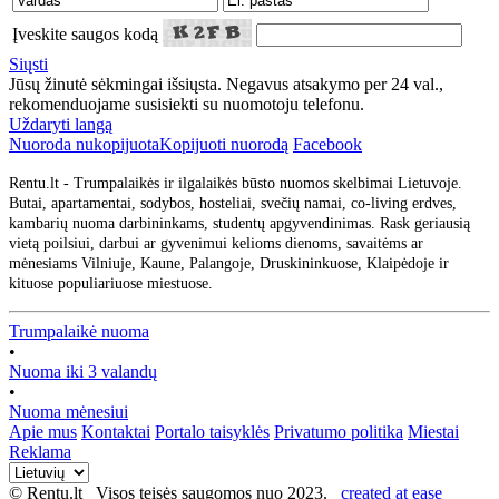
Įveskite saugos kodą
Siųsti
Jūsų žinutė sėkmingai išsiųsta. Negavus atsakymo per 24 val.,
rekomenduojame susisiekti su nuomotoju telefonu.
Uždaryti langą
Nuoroda nukopijuota
Kopijuoti nuorodą
Facebook
Rentu.lt - Trumpalaikės ir ilgalaikės būsto nuomos skelbimai Lietuvoje.
Butai, apartamentai, sodybos, hosteliai, svečių namai, co-living erdves,
kambarių nuoma darbininkams, studentų apgyvendinimas. Rask geriausią
vietą poilsiui, darbui ar gyvenimui kelioms dienoms, savaitėms ar
mėnesiams Vilniuje, Kaune, Palangoje, Druskininkuose, Klaipėdoje ir
kituose populiariuose miestuose.
Trumpalaikė nuoma
•
Nuoma iki 3 valandų
•
Nuoma mėnesiui
Apie mus
Kontaktai
Portalo taisyklės
Privatumo politika
Miestai
Reklama
© Rentu.lt Visos teisės saugomos nuo 2023.
created at ease