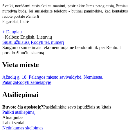
Sveiki, norėdami susisiekti su manimi, pasirinkite Jums patogiausią, žemiau
nurodytą būdą. Jei susisieksite telefonu - būtinai paminėkite, kad kontaktus
radote portale
Rentu.lt
Pagarbiai, Indrė
+ Daugiau
· Kalbos:
English, Lietuvių
Siųsti užklausą
Rodyti tel. numerį
Saugumo sumetimais rekomenduojame bendrauti tik per Rentu.lt
portalo žinučių sistemą
Vieta mieste
Ąžuolų g. 18, Palangos miesto savivaldybė, Nemirseta,
Palanga
Rodyti žemėlapyje
Atsiliepimai
Buvote čia apsistoję?
Pasidalinkite savo įspūdžiais su kitais
Palikti atsiliepimą
Atnaujintas
Labai seniai
Netinkamas skelbimas