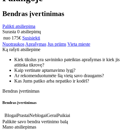
Bendras įvertinimas
Palikti atsiliepimą
Surasta 0 atsiliepimų
nuo 175€
Susisiekti
Nuotraukos
Aprašymas
Jus priims
Vieta mieste
Ką rašyti atsiliepime
Kiek tikslus yra savininko pateiktas aprašymas ir kiek jis
atitinka tikrovę?
Kaip vertinate aptarnavimo lygį?
Ar rekomenduotumėte šią vietą savo draugams?
Kas Jums patiko arba nepatiko ir kodėl?
Bendras įvertinimas
Bendras įvertinimas
Blogai
Prastai
Neblogai
Gerai
Puikiai
Palikite savo bendra vertinimo balą
Mano atsiliepimas