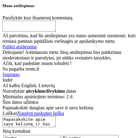
Mano atsiliepimas
Parašykite kuo išsamesnį komentarą
Aš patvirtinu, kad šis atsiliepimas yra mano asmeninė nuomonė, kuri
remiasi patirtais įspūdžiais viešnagės ar apsilankymo metu.
Palikti atsiliepimą
Dėkojame! Artimiausiu metu Jūsų atsiliepimas bus patikrintas
moderatoriaus ir parodytas, jei atitiks svetainės taisykles.
Ačiū, kad padedate mums tobulėti !
Su pagarba rentu.lt
Supratau
Indrė
Aš kalbu
English, Lietuvių
Nurodykite
atvykimo/išvykimo
datas
Minimalus apsistojimo terminas: 2 d.
Šios datos užimtos
Papasakokite daugiau apie save ir savo kelionę
Laiškas
Naudoti paskutinį laišką
Jūsų kontaktai