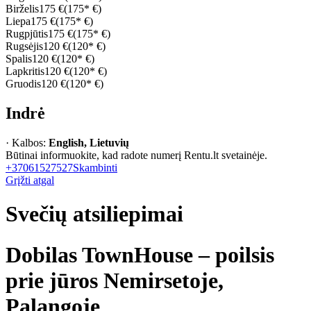
Birželis
175 €
(175* €)
Liepa
175 €
(175* €)
Rugpjūtis
175 €
(175* €)
Rugsėjis
120 €
(120* €)
Spalis
120 €
(120* €)
Lapkritis
120 €
(120* €)
Gruodis
120 €
(120* €)
Indrė
· Kalbos:
English, Lietuvių
Būtinai informuokite, kad radote numerį Rentu.lt svetainėje.
+37061527527
Skambinti
Grįžti atgal
Svečių atsiliepimai
Dobilas TownHouse – poilsis
prie jūros Nemirsetoje,
Palangoje