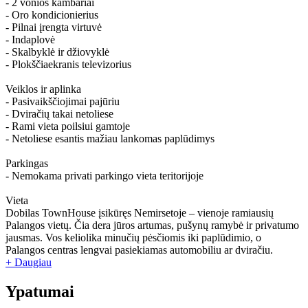
- 2 vonios kambariai
- Oro kondicionierius
- Pilnai įrengta virtuvė
- Indaplovė
- Skalbyklė ir džiovyklė
- Plokščiaekranis televizorius
Veiklos ir aplinka
- Pasivaikščiojimai pajūriu
- Dviračių takai netoliese
- Rami vieta poilsiui gamtoje
- Netoliese esantis mažiau lankomas paplūdimys
Parkingas
- Nemokama privati parkingo vieta teritorijoje
Vieta
Dobilas TownHouse įsikūręs Nemirsetoje – vienoje ramiausių
Palangos vietų. Čia dera jūros artumas, pušynų ramybė ir privatumo
jausmas. Vos keliolika minučių pėsčiomis iki paplūdimio, o
Palangos centras lengvai pasiekiamas automobiliu ar dviračiu.
+ Daugiau
Ypatumai