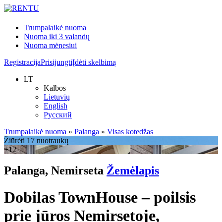
Trumpalaikė nuoma
Nuoma iki 3 valandų
Nuoma mėnesiui
Registracija
Prisijungti
Įdėti skelbimą
LT
Kalbos
Lietuvių
English
Русский
Trumpalaikė nuoma
»
Palanga
»
Visas kotedžas
Žiūrėti 17 nuotraukų
+12
Palanga, Nemirseta
Žemėlapis
Dobilas TownHouse – poilsis
prie jūros Nemirsetoje,