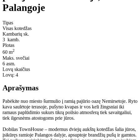
Palangoje
Tipas
Visas kotedžas
Kambarių sk.
3
kamb.
Plotas
2
60 m
Maks. svečiai
6
asm.
Lovų skaičius
Lovų:
4
Aprašymas
Pabėkite nuo miesto šurmulio į ramią pajūrio oazę Nemirsetoje. Ryto
kava saulėtoje terasoje, pušyno kvapas ir vos keli žingsniai iki
ramaus paplūdimio sukurs tikrą poilsio atmosferą tiek savaitgaliui,
tiek ilgesnėms atostogoms prie jūros.
Dobilas TownHouse – modernus dviejų aukštų kotedžas šalia jūros,
įsikūręs ramioje Palangos dalyje, apsuptoje brandžių pušų ir gamtos.