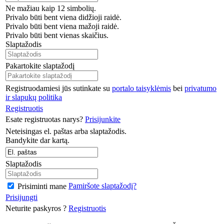
Ne mažiau kaip 12 simbolių.
Privalo būti bent viena didžioji raidė.
Privalo būti bent viena mažoji raidė.
Privalo būti bent vienas skaičius.
Slaptažodis
Pakartokite slaptažodį
Registruodamiesi jūs sutinkate su
portalo taisyklėmis
bei
privatumo
ir slapukų politika
Registruotis
Esate registruotas narys?
Prisijunkite
Neteisingas el. paštas arba slaptažodis.
Bandykite dar kartą.
Slaptažodis
Pamiršote slaptažodį?
Prisiminti mane
Prisijungti
Neturite paskyros ?
Registruotis