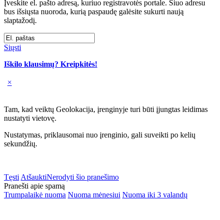
Įveskite el. pašto adresą, kuriuo registravotės portale. Šiuo adresu
bus išsiųsta nuoroda, kurią paspaudę galėsite sukurti naują
slaptažodį.
Siųsti
Iškilo klausimų? Kreipkitės!
×
Tam, kad veiktų Geolokacija, įrenginyje turi būti įjungtas leidimas
nustatyti vietovę.
Nustatymas, priklausomai nuo įrenginio, gali suveikti po kelių
sekundžių.
Tęsti
Atšaukti
Nerodyti šio pranešimo
Pranešti apie spamą
Trumpalaikė nuoma
Nuoma mėnesiui
Nuoma iki 3 valandų