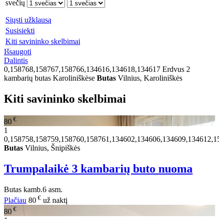
svečių
Siųsti užklausą
Susisiekti
Kiti savininko skelbimai
Išsaugoti
Dalintis
0,158768,158767,158766,134616,134618,134617
Erdvus 2
kambarių butas Karoliniškėse
Butas
Vilnius, Karoliniškės
Kiti savininko skelbimai
€
80
1
0,158758,158759,158760,158761,134602,134606,134609,134612,1
Butas
Vilnius, Šnipiškės
Trumpalaikė 3 kambarių buto nuoma
Butas
kamb.
6 asm.
€
Plačiau
80
už naktį
€
80