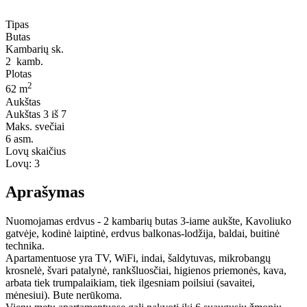
Tipas
Butas
Kambarių sk.
2
kamb.
Plotas
2
62 m
Aukštas
Aukštas
3 iš 7
Maks. svečiai
6
asm.
Lovų skaičius
Lovų:
3
Aprašymas
Nuomojamas erdvus - 2 kambarių butas 3-iame aukšte, Kavoliuko
gatvėje, kodinė laiptinė, erdvus balkonas-lodžija, baldai, buitinė
technika.
Apartamentuose yra TV, WiFi, indai, šaldytuvas, mikrobangų
krosnelė, švari patalynė, rankšluosčiai, higienos priemonės, kava,
arbata tiek trumpalaikiam, tiek ilgesniam poilsiui (savaitei,
mėnesiui). Bute nerūkoma.