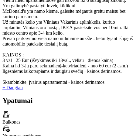
Vienu metu apartamentuose gali nakvoti iki 6 suaugusių žmonių.
Yra galimybė pastatyti lovelę kūdikiui.
McDonald's yra namo kieme, galėsite mėgautis greitu maistu bet
kuriuo paros metu.
Už minutės kelio yra Vilniaus Vakarinis aplinkkelis, kuriuo
tarptautinį Vilniaus oro uostą , IKEA pasieksite vos per 10min. Iki
miesto centro apie 3-4 km kelio.
Privati parkavimo vieta namo nuliniame aukšte - lietui lyjant išlipę iš
automobilio pateksite tiesiai į butą.
KAINOS :
3 val - 25 Eur (išvykimas iki 18val., vėliau - dienos kaina)
Kaina iki 3-jų parų sekmadienį-ketvirtadienį - nuo 60 eur (2 asm.)
Ilgesniems laikotarpiams ir daugiau svečių - kainos derinamos.
Skambinkite, įvairūs apartamentai - kainos derinamos.
+ Daugiau
Ypatumai
Balkonas
Nuosavas parkingas