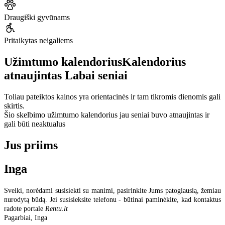
Draugiški gyvūnams
Pritaikytas neigaliems
Užimtumo kalendorius
Kalendorius
atnaujintas
Labai seniai
Toliau pateiktos kainos yra orientacinės ir tam tikromis dienomis gali
skirtis.
Šio skelbimo užimtumo kalendorius jau seniai buvo atnaujintas ir
gali būti neaktualus
Jus priims
Inga
Sveiki, norėdami susisiekti su manimi, pasirinkite Jums patogiausią, žemiau
nurodytą būdą. Jei susisieksite telefonu - būtinai paminėkite, kad kontaktus
radote portale
Rentu.lt
Pagarbiai, Inga