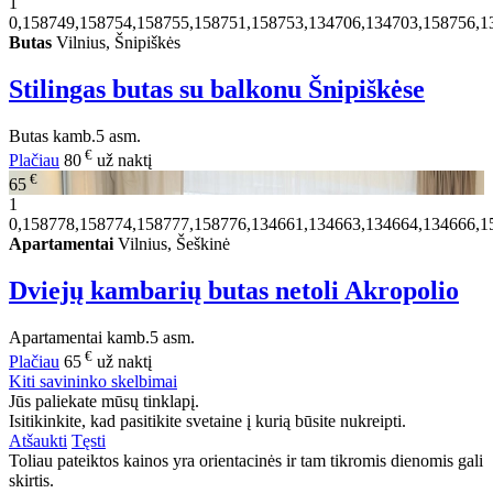
1
0,158749,158754,158755,158751,158753,134706,134703,158756,1
Butas
Vilnius, Šnipiškės
Stilingas butas su balkonu Šnipiškėse
Butas
kamb.
5 asm.
€
Plačiau
80
už naktį
€
65
1
0,158778,158774,158777,158776,134661,134663,134664,134666,1
Apartamentai
Vilnius, Šeškinė
Dviejų kambarių butas netoli Akropolio
Apartamentai
kamb.
5 asm.
€
Plačiau
65
už naktį
Kiti savininko skelbimai
Jūs paliekate mūsų tinklapį.
Isitikinkite, kad pasitikite svetaine į kurią būsite nukreipti.
Atšaukti
Tęsti
Toliau pateiktos kainos yra orientacinės ir tam tikromis dienomis gali
skirtis.