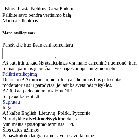
Blogai
Prastai
Neblogai
Gerai
Puikiai
Palikite savo bendra vertinimo balą
Mano atsiliepimas
Mano atsiliepimas
Parašykite kuo išsamesnį komentarą
Aš patvirtinu, kad šis atsiliepimas yra mano asmeninė nuomonė, kuri
remiasi patirtais įspūdžiais viešnagės ar apsilankymo metu.
Palikti atsiliepimą
Dėkojame! Artimiausiu metu Jūsų atsiliepimas bus patikrintas
moderatoriaus ir parodytas, jei atitiks svetainės taisykles.
Ačiū, kad padedate mums tobulėti !
Su pagarba rentu.lt
Supratau
Inga
Aš kalbu
English, Lietuvių, Polski, Русский
Nurodykite
atvykimo/išvykimo
datas
Minimalus apsistojimo terminas: 1 d.
Šios datos užimtos
Papasakokite daugiau apie save ir savo kelionę