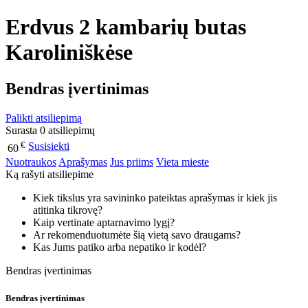
Erdvus 2 kambarių butas
Karoliniškėse
Bendras įvertinimas
Palikti atsiliepimą
Surasta 0 atsiliepimų
€
Susisiekti
60
Nuotraukos
Aprašymas
Jus priims
Vieta mieste
Ką rašyti atsiliepime
Kiek tikslus yra savininko pateiktas aprašymas ir kiek jis
atitinka tikrovę?
Kaip vertinate aptarnavimo lygį?
Ar rekomenduotumėte šią vietą savo draugams?
Kas Jums patiko arba nepatiko ir kodėl?
Bendras įvertinimas
Bendras įvertinimas