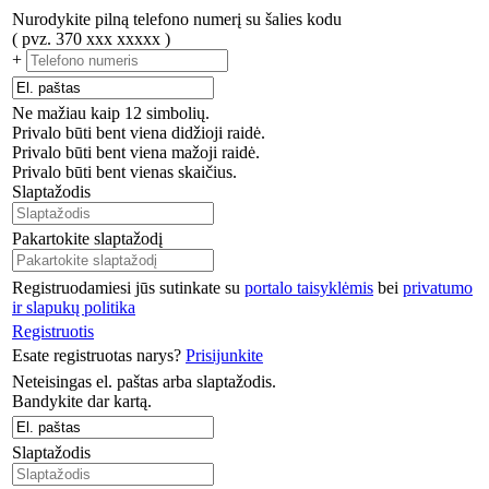
Nurodykite pilną telefono numerį su šalies kodu
( pvz. 370 xxx xxxxx )
+
Ne mažiau kaip 12 simbolių.
Privalo būti bent viena didžioji raidė.
Privalo būti bent viena mažoji raidė.
Privalo būti bent vienas skaičius.
Slaptažodis
Pakartokite slaptažodį
Registruodamiesi jūs sutinkate su
portalo taisyklėmis
bei
privatumo
ir slapukų politika
Registruotis
Esate registruotas narys?
Prisijunkite
Neteisingas el. paštas arba slaptažodis.
Bandykite dar kartą.
Slaptažodis