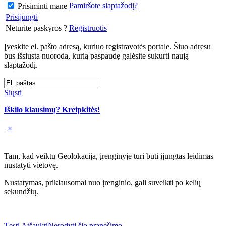
Pamiršote slaptažodį?
Prisiminti mane
Prisijungti
Neturite paskyros ?
Registruotis
Įveskite el. pašto adresą, kuriuo registravotės portale. Šiuo adresu
bus išsiųsta nuoroda, kurią paspaudę galėsite sukurti naują
slaptažodį.
Siųsti
Iškilo klausimų? Kreipkitės!
×
Tam, kad veiktų Geolokacija, įrenginyje turi būti įjungtas leidimas
nustatyti vietovę.
Nustatymas, priklausomai nuo įrenginio, gali suveikti po kelių
sekundžių.
Tęsti
Atšaukti
Nerodyti šio pranešimo