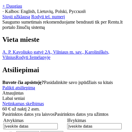
+ Daugiau
· Kalbos:
English, Lietuvių, Polski, Русский
Siųsti užklausą
Rodyti tel. numerį
Saugumo sumetimais rekomenduojame bendrauti tik per Rentu.lt
portalo žinučių sistemą
Vieta mieste
A. P. Kavoliuko gatvė 2A, Vilniaus m. sav., Karoliniškės,
Vilnius
Rodyti žemėlapyje
Atsiliepimai
Buvote čia apsistoję?
Pasidalinkite savo įspūdžiais su kitais
Palikti atsiliepimą
Atnaujintas
Labai seniai
Netinkamas skelbimas
60
€
už naktį 2 asm.
Pasirinktos datos yra laisvos
Pasirinktos datos yra užimtos
Atvykimas
Išvykimas