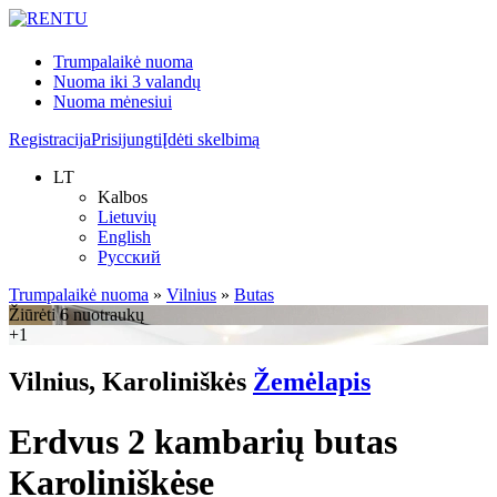
Trumpalaikė nuoma
Nuoma iki 3 valandų
Nuoma mėnesiui
Registracija
Prisijungti
Įdėti skelbimą
LT
Kalbos
Lietuvių
English
Русский
Trumpalaikė nuoma
»
Vilnius
»
Butas
Žiūrėti 6 nuotraukų
+1
Vilnius, Karoliniškės
Žemėlapis
Erdvus 2 kambarių butas
Karoliniškėse