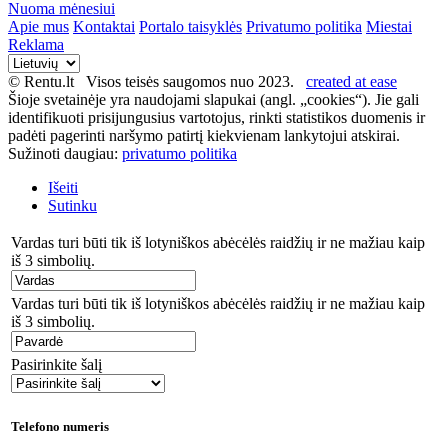
Nuoma mėnesiui
Apie mus
Kontaktai
Portalo taisyklės
Privatumo politika
Miestai
Reklama
© Rentu.lt Visos teisės saugomos nuo 2023.
created at ease
Šioje svetainėje yra naudojami slapukai (angl. „cookies“). Jie gali
identifikuoti prisijungusius vartotojus, rinkti statistikos duomenis ir
padėti pagerinti naršymo patirtį kiekvienam lankytojui atskirai.
Sužinoti daugiau:
privatumo politika
Išeiti
Sutinku
Vardas turi būti tik iš lotyniškos abėcėlės raidžių ir ne mažiau kaip
iš 3 simbolių.
Vardas turi būti tik iš lotyniškos abėcėlės raidžių ir ne mažiau kaip
iš 3 simbolių.
Pasirinkite šalį
Telefono numeris