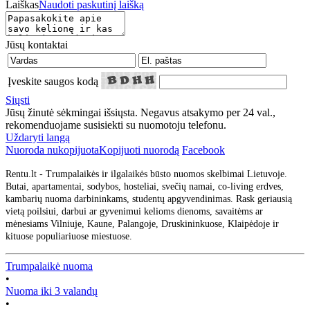
Laiškas
Naudoti paskutinį laišką
Jūsų kontaktai
Įveskite saugos kodą
Siųsti
Jūsų žinutė sėkmingai išsiųsta. Negavus atsakymo per 24 val.,
rekomenduojame susisiekti su nuomotoju telefonu.
Uždaryti langą
Nuoroda nukopijuota
Kopijuoti nuorodą
Facebook
Rentu.lt - Trumpalaikės ir ilgalaikės būsto nuomos skelbimai Lietuvoje.
Butai, apartamentai, sodybos, hosteliai, svečių namai, co-living erdves,
kambarių nuoma darbininkams, studentų apgyvendinimas. Rask geriausią
vietą poilsiui, darbui ar gyvenimui kelioms dienoms, savaitėms ar
mėnesiams Vilniuje, Kaune, Palangoje, Druskininkuose, Klaipėdoje ir
kituose populiariuose miestuose.
Trumpalaikė nuoma
•
Nuoma iki 3 valandų
•