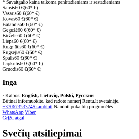
* Savaitgalio kaina taikoma penktadieniams ir sestadieniams
Sausis
60 €
(60* €)
Vasaris
60 €
(60* €)
Kovas
60 €
(60* €)
Balandis
60 €
(60* €)
Gegužė
60 €
(60* €)
Birželis
60 €
(60* €)
Liepa
60 €
(60* €)
Rugpjūtis
60 €
(60* €)
Rugsėjis
60 €
(60* €)
Spalis
60 €
(60* €)
Lapkritis
60 €
(60* €)
Gruodis
60 €
(60* €)
Inga
· Kalbos:
English, Lietuvių, Polski, Русский
Būtinai informuokite, kad radote numerį Rentu.lt svetainėje.
+37067353374
Skambinti
Naudoti pokalbių programėlės
WhatsApp
Viber
Grįžti atgal
Svečių atsiliepimai