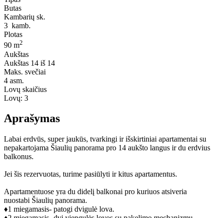
Butas
Kambarių sk.
3
kamb.
Plotas
2
90 m
Aukštas
Aukštas
14 iš 14
Maks. svečiai
4
asm.
Lovų skaičius
Lovų:
3
Aprašymas
Labai erdvūs, super jaukūs, tvarkingi ir išskirtiniai apartamentai su
nepakartojama Šiaulių panorama pro 14 aukšto langus ir du erdvius
balkonus.
Jei šis rezervuotas, turime pasiūlyti ir kitus apartamentus.
Apartamentuose yra du didelį balkonai pro kuriuos atsiveria
nuostabi Šiaulių panorama.
♦️1 miegamasis- patogi dvigulė lova.
♦️2 miegamasis- dvi viengulės lovos su pakelimo mechanizmu.