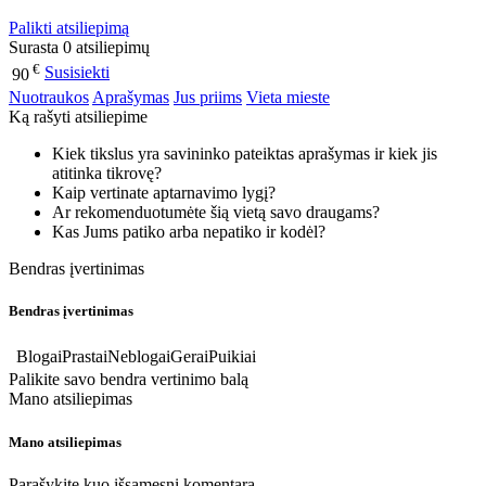
Palikti atsiliepimą
Surasta 0 atsiliepimų
€
Susisiekti
90
Nuotraukos
Aprašymas
Jus priims
Vieta mieste
Ką rašyti atsiliepime
Kiek tikslus yra savininko pateiktas aprašymas ir kiek jis
atitinka tikrovę?
Kaip vertinate aptarnavimo lygį?
Ar rekomenduotumėte šią vietą savo draugams?
Kas Jums patiko arba nepatiko ir kodėl?
Bendras įvertinimas
Bendras įvertinimas
Blogai
Prastai
Neblogai
Gerai
Puikiai
Palikite savo bendra vertinimo balą
Mano atsiliepimas
Mano atsiliepimas
Parašykite kuo išsamesnį komentarą