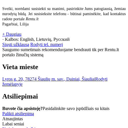
Sveiki, norėdami susisiekti su manimi, pasirinkite Jums patogiausią, žemiau
nurodytą būdą. Jei susisieksite telefonu - būtinai paminėkite, kad kontaktus
radote portale
Rentu.lt
Pagarbiai, Lilija
+ Daugiau
· Kalbos:
English, Lietuvių, Русский
Siųsti užklausą
Rodyti tel. numerį
Saugumo sumetimais rekomenduojame bendrauti tik per Rentu.lt
portalo žinučių sistemą
Vieta mieste
Lyros g. 20, 78274 Šiaulių m. sav., Dainiai, Šiauliai
Rodyti
žemėlapyje
Atsiliepimai
Buvote čia apsistoję?
Pasidalinkite savo įspūdžiais su kitais
Palikti atsiliepimą
Atnaujintas
Labai seniai