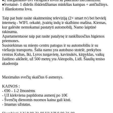
♦️Svetainė- 1 didelis išskleidžiamas minkštas kampas + antčiužinys.
1 išlankstoma lova.
Taip pat bute rasite skaitmeninę televiziją (2× smart tv) bei bevielį
internetą - WIFI. orkaitė, įvairių indų ir skalbimo mašina. Kiemas,
kur galėsite nemokamai pastatyti automobilį. Namo laiptinė
rakinama.
Apartamentuose taip pat rasite patalynę ir rankšluosčius higienos
priemones.
Susisiekimas su miesto centru patogus ir su automobiliu ir su
viešuoju transportu. Šalia namo yra autobuso stotelė, prekybos
centras Kubas, Iki, Lyros turgavietę, kavinukės, kirpyklas, vaikų
žaidimo aikštelė, už 500 metrų yra Aktopolis, Lidl. Šiaulių teniso
akademija
Maximalus svečių skaičius 6 asmenys.
KAINOS :
- €90 - 1-2 žmonėms
- Už kiekviena papildoma asmenį po 10€
- Švenčių dienomis nuomos kaina gali kisti.
- Imamas užstatas.