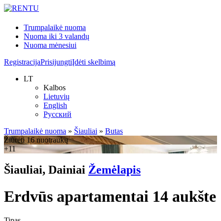
Trumpalaikė nuoma
Nuoma iki 3 valandų
Nuoma mėnesiui
Registracija
Prisijungti
Įdėti skelbimą
LT
Kalbos
Lietuvių
English
Русский
Trumpalaikė nuoma
»
Šiauliai
»
Butas
Žiūrėti 16 nuotraukų
+11
Šiauliai, Dainiai
Žemėlapis
Erdvūs apartamentai 14 aukšte
Tipas