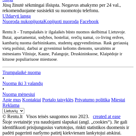
Jūsų žinutė sėkmingai išsiųsta. Negavus atsakymo per 24 val.,
rekomenduojame susisiekti su nuomotoju telefonu.
Uždaryti langą
Nuoroda nukopijuota
Kopijuoti nuorodą
Facebook
Rentu.lt - Trumpalaikės ir ilgalaikės būsto nuomos skelbimai Lietuvoje.
Butai, apartamentai, sodybos, hosteliai, svečių namai, co-living erdves,
kambarių nuoma darbininkams, studentų apgyvendinimas. Rask geriausią
vietą poilsiui, darbui ar gyvenimui kelioms dienoms, savaitėms ar
mėnesiams Vilniuje, Kaune, Palangoje, Druskininkuose, Klaipėdoje ir
kituose populiariuose miestuose.
Trumpalaikė nuoma
•
Nuoma iki 3 valandų
•
Nuoma mėnesiui
Apie mus
Kontaktai
Portalo taisyklės
Privatumo politika
Miestai
Reklama
© Rentu.lt Visos teisės saugomos nuo 2023.
created at ease
Šioje svetainėje yra naudojami slapukai (angl. „cookies“). Jie gali
identifikuoti prisijungusius vartotojus, rinkti statistikos duomenis ir
padėti pagerinti naršymo patirtį kiekvienam lankytojui atskirai.