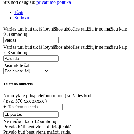
Sužinoti daugiau:
privatumo politika
Išeiti
Sutinku
Vardas turi būti tik iš lotyniškos abėcėlės raidžių ir ne mažiau kaip
iš 3 simbolių.
Vardas turi būti tik iš lotyniškos abėcėlės raidžių ir ne mažiau kaip
iš 3 simbolių.
Pasirinkite šalį
Telefono numeris
Nurodykite pilną telefono numerį su šalies kodu
( pvz. 370 xxx xxxxx )
+
Ne mažiau kaip 12 simbolių.
Privalo būti bent viena didžioji raidė.
Privalo būti bent viena mažoji raidė.