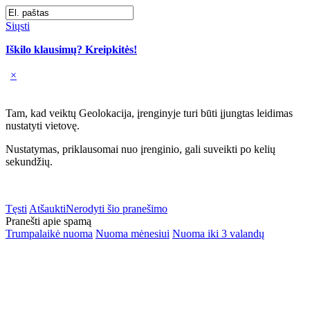
Siųsti
Iškilo klausimų? Kreipkitės!
×
Tam, kad veiktų Geolokacija, įrenginyje turi būti įjungtas leidimas
nustatyti vietovę.
Nustatymas, priklausomai nuo įrenginio, gali suveikti po kelių
sekundžių.
Tęsti
Atšaukti
Nerodyti šio pranešimo
Pranešti apie spamą
Trumpalaikė nuoma
Nuoma mėnesiui
Nuoma iki 3 valandų