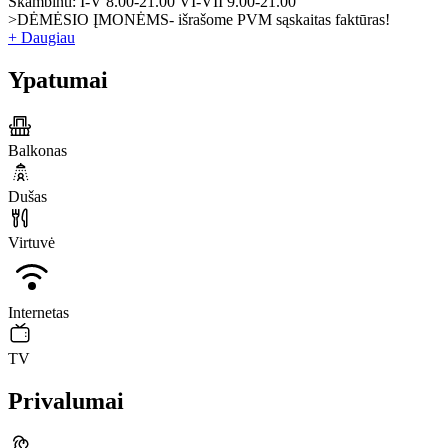
Skambinti: I-V 8.00-21.00 VI-VII 9.00-21.00
>DĖMĖSIO ĮMONĖMS- išrašome PVM sąskaitas faktūras!
+ Daugiau
Ypatumai
Balkonas
Dušas
Virtuvė
Internetas
TV
Privalumai