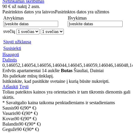
Netinkamas skelbimas
90
€
už naktį 2 asm.
Pasirinktos datos yra laisvos
Pasirinktos datos yra užimtos
Atvykimas
Išvykimas
svečių
Siųsti užklausą
Susisiekti
Išsaugoti
Dalintis
0,146052,146054,146056,146044,146045,146059,146046,146048,1
Erdvūs apartamentai 14 aukšte
Butas
Šiauliai, Dainiai
Jūs paliekate mūsų tinklapį.
Isitikinkite, kad pasitikite svetaine į kurią būsite nukreipti.
Atšaukti
Tęsti
Toliau pateiktos kainos yra orientacinės ir tam tikromis dienomis gali
skirtis.
* Savaitgalio kaina taikoma penktadieniams ir sestadieniams
Sausis
90 €
(90* €)
Vasaris
90 €
(90* €)
Kovas
90 €
(90* €)
Balandis
90 €
(90* €)
Gegužė
90 €
(90* €)