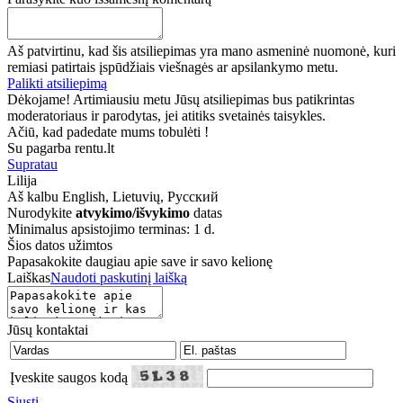
Aš patvirtinu, kad šis atsiliepimas yra mano asmeninė nuomonė, kuri
remiasi patirtais įspūdžiais viešnagės ar apsilankymo metu.
Palikti atsiliepimą
Dėkojame! Artimiausiu metu Jūsų atsiliepimas bus patikrintas
moderatoriaus ir parodytas, jei atitiks svetainės taisykles.
Ačiū, kad padedate mums tobulėti !
Su pagarba rentu.lt
Supratau
Lilija
Aš kalbu
English, Lietuvių, Русский
Nurodykite
atvykimo/išvykimo
datas
Minimalus apsistojimo terminas: 1 d.
Šios datos užimtos
Papasakokite daugiau apie save ir savo kelionę
Laiškas
Naudoti paskutinį laišką
Jūsų kontaktai
Įveskite saugos kodą
Siųsti