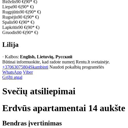
Birželis
90 €
(90* €)
Liepa
90 €
(90* €)
Rugpjūtis
90 €
(90* €)
Rugsėjis
90 €
(90* €)
Spalis
90 €
(90* €)
Lapkritis
90 €
(90* €)
Gruodis
90 €
(90* €)
Lilija
· Kalbos:
English, Lietuvių, Русский
Būtinai informuokite, kad radote numerį Rentu.lt svetainėje.
+37063075804
Skambinti
Naudoti pokalbių programėlės
WhatsApp
Viber
Grįžti atgal
Svečių atsiliepimai
Erdvūs apartamentai 14 aukšte
Bendras įvertinimas