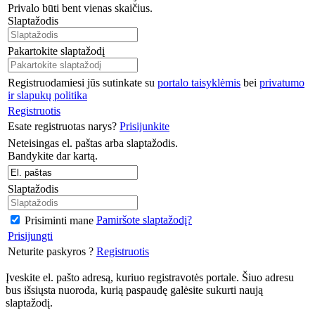
Privalo būti bent vienas skaičius.
Slaptažodis
Pakartokite slaptažodį
Registruodamiesi jūs sutinkate su
portalo taisyklėmis
bei
privatumo
ir slapukų politika
Registruotis
Esate registruotas narys?
Prisijunkite
Neteisingas el. paštas arba slaptažodis.
Bandykite dar kartą.
Slaptažodis
Pamiršote slaptažodį?
Prisiminti mane
Prisijungti
Neturite paskyros ?
Registruotis
Įveskite el. pašto adresą, kuriuo registravotės portale. Šiuo adresu
bus išsiųsta nuoroda, kurią paspaudę galėsite sukurti naują
slaptažodį.