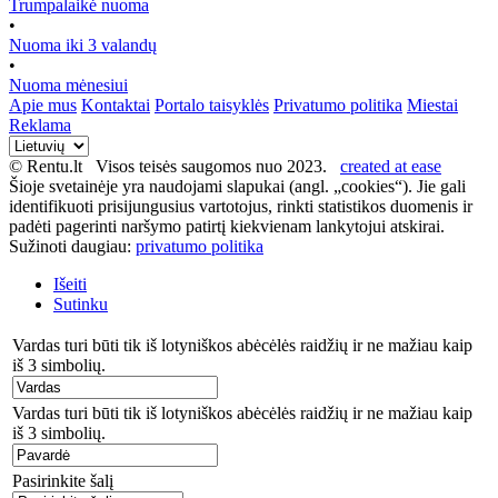
Trumpalaikė nuoma
•
Nuoma iki 3 valandų
•
Nuoma mėnesiui
Apie mus
Kontaktai
Portalo taisyklės
Privatumo politika
Miestai
Reklama
© Rentu.lt Visos teisės saugomos nuo 2023.
created at ease
Šioje svetainėje yra naudojami slapukai (angl. „cookies“). Jie gali
identifikuoti prisijungusius vartotojus, rinkti statistikos duomenis ir
padėti pagerinti naršymo patirtį kiekvienam lankytojui atskirai.
Sužinoti daugiau:
privatumo politika
Išeiti
Sutinku
Vardas turi būti tik iš lotyniškos abėcėlės raidžių ir ne mažiau kaip
iš 3 simbolių.
Vardas turi būti tik iš lotyniškos abėcėlės raidžių ir ne mažiau kaip
iš 3 simbolių.
Pasirinkite šalį