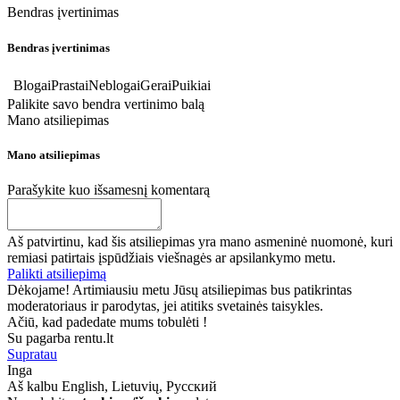
Bendras įvertinimas
Bendras įvertinimas
Blogai
Prastai
Neblogai
Gerai
Puikiai
Palikite savo bendra vertinimo balą
Mano atsiliepimas
Mano atsiliepimas
Parašykite kuo išsamesnį komentarą
Aš patvirtinu, kad šis atsiliepimas yra mano asmeninė nuomonė, kuri
remiasi patirtais įspūdžiais viešnagės ar apsilankymo metu.
Palikti atsiliepimą
Dėkojame! Artimiausiu metu Jūsų atsiliepimas bus patikrintas
moderatoriaus ir parodytas, jei atitiks svetainės taisykles.
Ačiū, kad padedate mums tobulėti !
Su pagarba rentu.lt
Supratau
Inga
Aš kalbu
English, Lietuvių, Русский