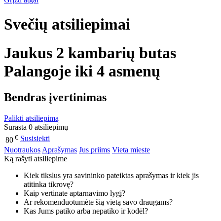
Svečių atsiliepimai
Jaukus 2 kambarių butas
Palangoje iki 4 asmenų
Bendras įvertinimas
Palikti atsiliepimą
Surasta 0 atsiliepimų
€
Susisiekti
80
Nuotraukos
Aprašymas
Jus priims
Vieta mieste
Ką rašyti atsiliepime
Kiek tikslus yra savininko pateiktas aprašymas ir kiek jis
atitinka tikrovę?
Kaip vertinate aptarnavimo lygį?
Ar rekomenduotumėte šią vietą savo draugams?
Kas Jums patiko arba nepatiko ir kodėl?