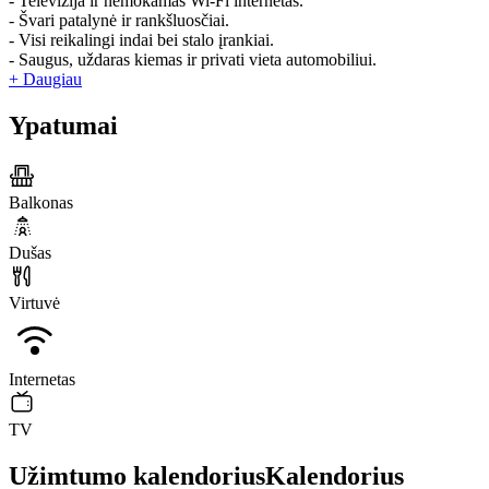
- Televizija ir nemokamas Wi-Fi internetas.
- Švari patalynė ir rankšluosčiai.
- Visi reikalingi indai bei stalo įrankiai.
- Saugus, uždaras kiemas ir privati vieta automobiliui.
+ Daugiau
Ypatumai
Balkonas
Dušas
Virtuvė
Internetas
TV
Užimtumo kalendorius
Kalendorius