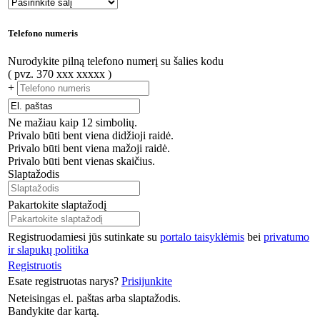
Telefono numeris
Nurodykite pilną telefono numerį su šalies kodu
( pvz. 370 xxx xxxxx )
+
Ne mažiau kaip 12 simbolių.
Privalo būti bent viena didžioji raidė.
Privalo būti bent viena mažoji raidė.
Privalo būti bent vienas skaičius.
Slaptažodis
Pakartokite slaptažodį
Registruodamiesi jūs sutinkate su
portalo taisyklėmis
bei
privatumo
ir slapukų politika
Registruotis
Esate registruotas narys?
Prisijunkite
Neteisingas el. paštas arba slaptažodis.
Bandykite dar kartą.