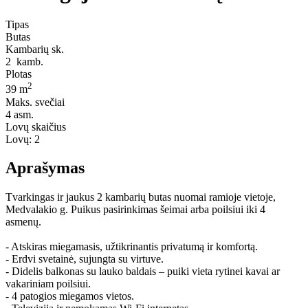
Tipas
Butas
Kambarių sk.
2
kamb.
Plotas
2
39 m
Maks. svečiai
4
asm.
Lovų skaičius
Lovų:
2
Aprašymas
Tvarkingas ir jaukus 2 kambarių butas nuomai ramioje vietoje,
Medvalakio g. Puikus pasirinkimas šeimai arba poilsiui iki 4
asmenų.
- Atskiras miegamasis, užtikrinantis privatumą ir komfortą.
- Erdvi svetainė, sujungta su virtuve.
- Didelis balkonas su lauko baldais – puiki vieta rytinei kavai ar
vakariniam poilsiui.
- 4 patogios miegamos vietos.