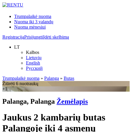
Trumpalaikė nuoma
Nuoma iki 3 valandų
Nuoma mėnesiui
Registracija
Prisijungti
Įdėti skelbimą
LT
Kalbos
Lietuvių
English
Русский
Trumpalaikė nuoma
»
Palanga
»
Butas
Žiūrėti 6 nuotraukų
+1
Palanga, Palanga
Žemėlapis
Jaukus 2 kambarių butas
Palangoje iki 4 asmenų