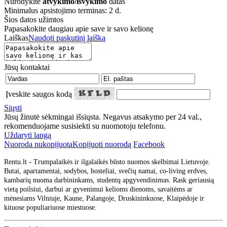
Nurodykite
atvykimo/išvykimo
datas
Minimalus apsistojimo terminas: 2 d.
Šios datos užimtos
Papasakokite daugiau apie save ir savo kelionę
Laiškas
Naudoti paskutinį laišką
Jūsų kontaktai
Įveskite saugos kodą
Siųsti
Jūsų žinutė sėkmingai išsiųsta. Negavus atsakymo per 24 val.,
rekomenduojame susisiekti su nuomotoju telefonu.
Uždaryti langą
Nuoroda nukopijuota
Kopijuoti nuorodą
Facebook
Rentu.lt - Trumpalaikės ir ilgalaikės būsto nuomos skelbimai Lietuvoje.
Butai, apartamentai, sodybos, hosteliai, svečių namai, co-living erdves,
kambarių nuoma darbininkams, studentų apgyvendinimas. Rask geriausią
vietą poilsiui, darbui ar gyvenimui kelioms dienoms, savaitėms ar
mėnesiams Vilniuje, Kaune, Palangoje, Druskininkuose, Klaipėdoje ir
kituose populiariuose miestuose.