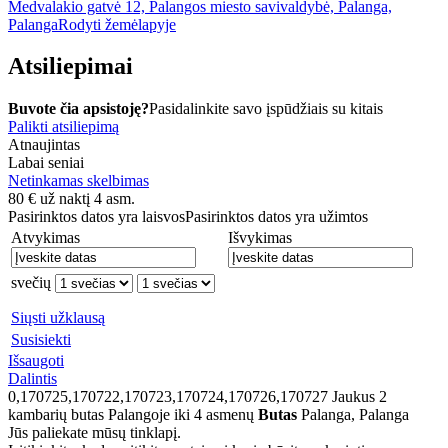
Medvalakio gatvė 12, Palangos miesto savivaldybė, Palanga,
Palanga
Rodyti žemėlapyje
Atsiliepimai
Buvote čia apsistoję?
Pasidalinkite savo įspūdžiais su kitais
Palikti atsiliepimą
Atnaujintas
Labai seniai
Netinkamas skelbimas
80
€
už naktį 4 asm.
Pasirinktos datos yra laisvos
Pasirinktos datos yra užimtos
Atvykimas
Išvykimas
svečių
Siųsti užklausą
Susisiekti
Išsaugoti
Dalintis
0,170725,170722,170723,170724,170726,170727
Jaukus 2
kambarių butas Palangoje iki 4 asmenų
Butas
Palanga, Palanga
Jūs paliekate mūsų tinklapį.