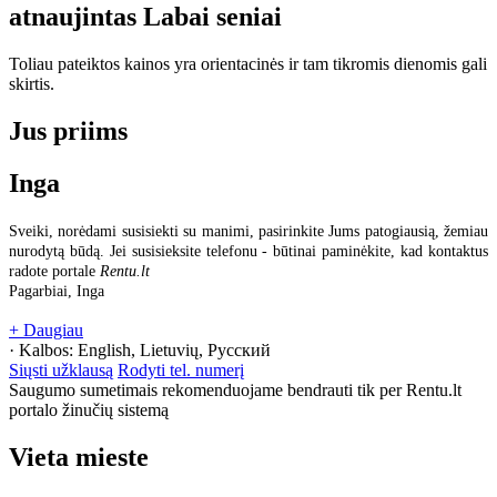
atnaujintas
Labai seniai
Toliau pateiktos kainos yra orientacinės ir tam tikromis dienomis gali
skirtis.
Jus priims
Inga
Sveiki, norėdami susisiekti su manimi, pasirinkite Jums patogiausią, žemiau
nurodytą būdą. Jei susisieksite telefonu - būtinai paminėkite, kad kontaktus
radote portale
Rentu.lt
Pagarbiai, Inga
+ Daugiau
· Kalbos:
English, Lietuvių, Русский
Siųsti užklausą
Rodyti tel. numerį
Saugumo sumetimais rekomenduojame bendrauti tik per Rentu.lt
portalo žinučių sistemą
Vieta mieste