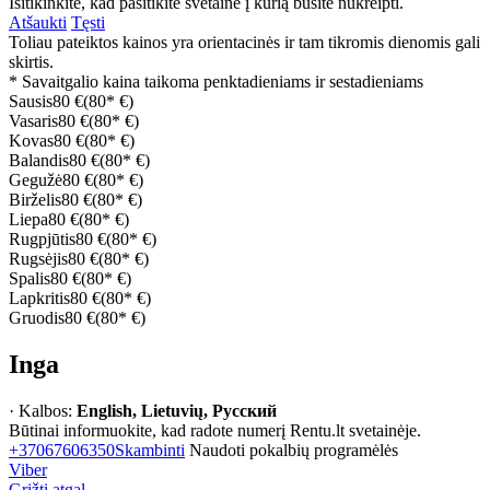
Isitikinkite, kad pasitikite svetaine į kurią būsite nukreipti.
Atšaukti
Tęsti
Toliau pateiktos kainos yra orientacinės ir tam tikromis dienomis gali
skirtis.
* Savaitgalio kaina taikoma penktadieniams ir sestadieniams
Sausis
80 €
(80* €)
Vasaris
80 €
(80* €)
Kovas
80 €
(80* €)
Balandis
80 €
(80* €)
Gegužė
80 €
(80* €)
Birželis
80 €
(80* €)
Liepa
80 €
(80* €)
Rugpjūtis
80 €
(80* €)
Rugsėjis
80 €
(80* €)
Spalis
80 €
(80* €)
Lapkritis
80 €
(80* €)
Gruodis
80 €
(80* €)
Inga
· Kalbos:
English, Lietuvių, Русский
Būtinai informuokite, kad radote numerį Rentu.lt svetainėje.
+37067606350
Skambinti
Naudoti pokalbių programėlės
Viber
Grįžti atgal