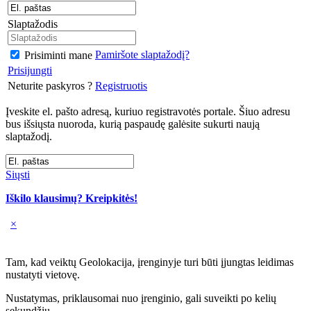
Slaptažodis
Pamiršote slaptažodį?
Prisiminti mane
Prisijungti
Neturite paskyros ?
Registruotis
Įveskite el. pašto adresą, kuriuo registravotės portale. Šiuo adresu
bus išsiųsta nuoroda, kurią paspaudę galėsite sukurti naują
slaptažodį.
Siųsti
Iškilo klausimų? Kreipkitės!
×
Tam, kad veiktų Geolokacija, įrenginyje turi būti įjungtas leidimas
nustatyti vietovę.
Nustatymas, priklausomai nuo įrenginio, gali suveikti po kelių
sekundžių.