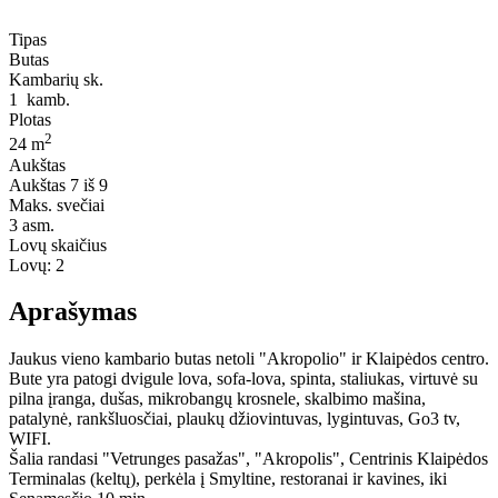
Tipas
Butas
Kambarių sk.
1
kamb.
Plotas
2
24 m
Aukštas
Aukštas
7 iš 9
Maks. svečiai
3
asm.
Lovų skaičius
Lovų:
2
Aprašymas
Jaukus vieno kambario butas netoli "Akropolio" ir Klaipėdos centro.
Bute yra patogi dvigule lova, sofa-lova, spinta, staliukas, virtuvė su
pilna įranga, dušas, mikrobangų krosnele, skalbimo mašina,
patalynė, rankšluosčiai, plaukų džiovintuvas, lygintuvas, Go3 tv,
WIFI.
Šalia randasi "Vetrunges pasažas", "Akropolis", Centrinis Klaipėdos
Terminalas (keltų), perkėla į Smyltine, restoranai ir kavines, iki