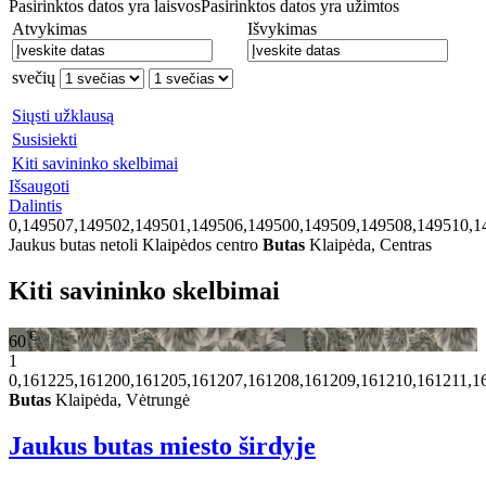
Pasirinktos datos yra laisvos
Pasirinktos datos yra užimtos
Atvykimas
Išvykimas
svečių
Siųsti užklausą
Susisiekti
Kiti savininko skelbimai
Išsaugoti
Dalintis
0,149507,149502,149501,149506,149500,149509,149508,149510,1
Jaukus butas netoli Klaipėdos centro
Butas
Klaipėda, Centras
Kiti savininko skelbimai
€
60
1
0,161225,161200,161205,161207,161208,161209,161210,161211,1
Butas
Klaipėda, Vėtrungė
Jaukus butas miesto širdyje