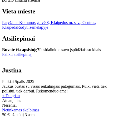
portalo žinučių sistemą
Vieta mieste
Paryžiaus Komunos gatvė 8, Klaipėdos m. sav., Centras,
Klaipėda
Rodyti žemėlapyje
Atsiliepimai
Buvote čia apsistoję?
Pasidalinkite savo įspūdžiais su kitais
Palikti atsiliepimą
Justina
Puikiai
Spalis 2025
Jaukus būstas su visais reikalingais patogumais. Puiki vieta tiek
poilsiui, tiek darbui. Rekomenduojame!
+ Daugiau
Atnaujintas
Neseniai
Netinkamas skelbimas
50
€
už naktį 3 asm.