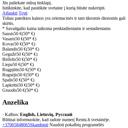
Jūs paliekate mūsų tinklapį.
Isitikinkite, kad pasitikite svetaine į kurią būsite nukreipti.
Atšaukti
Tęsti
Toliau pateiktos kainos yra orientacinės ir tam tikromis dienomis gali
skirtis.
* Savaitgalio kaina taikoma penktadieniams ir sestadieniams
Sausis
50 €
(50* €)
Vasaris
50 €
(50* €)
Kovas
50 €
(50* €)
Balandis
50 €
(50* €)
Gegužė
50 €
(50* €)
Birželis
50 €
(50* €)
Liepa
50 €
(50* €)
Rugpjūtis
50 €
(50* €)
Rugsėjis
50 €
(50* €)
Spalis
50 €
(50* €)
Lapkritis
50 €
(50* €)
Gruodis
50 €
(50* €)
Anzelika
· Kalbos:
English, Lietuvių, Русский
Būtinai informuokite, kad radote numerį Rentu.lt svetainėje.
+37065848065
Skambinti
Naudoti pokalbių programėlės