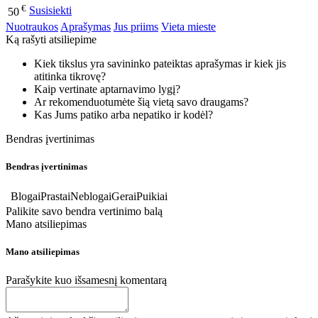
€
Susisiekti
50
Nuotraukos
Aprašymas
Jus priims
Vieta mieste
Ką rašyti atsiliepime
Kiek tikslus yra savininko pateiktas aprašymas ir kiek jis
atitinka tikrovę?
Kaip vertinate aptarnavimo lygį?
Ar rekomenduotumėte šią vietą savo draugams?
Kas Jums patiko arba nepatiko ir kodėl?
Bendras įvertinimas
Bendras įvertinimas
Blogai
Prastai
Neblogai
Gerai
Puikiai
Palikite savo bendra vertinimo balą
Mano atsiliepimas
Mano atsiliepimas
Parašykite kuo išsamesnį komentarą