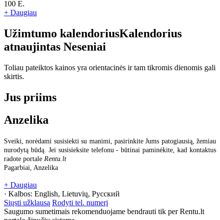
100 E.
+ Daugiau
Užimtumo kalendorius
Kalendorius
atnaujintas
Neseniai
Toliau pateiktos kainos yra orientacinės ir tam tikromis dienomis gali
skirtis.
Jus priims
Anzelika
Sveiki, norėdami susisiekti su manimi, pasirinkite Jums patogiausią, žemiau
nurodytą būdą. Jei susisieksite telefonu - būtinai paminėkite, kad kontaktus
radote portale
Rentu.lt
Pagarbiai, Anzelika
+ Daugiau
· Kalbos:
English, Lietuvių, Русский
Siųsti užklausą
Rodyti tel. numerį
Saugumo sumetimais rekomenduojame bendrauti tik per Rentu.lt