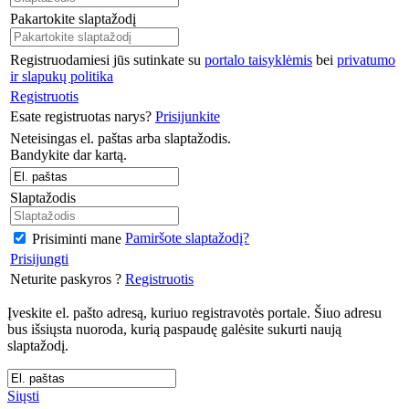
Pakartokite slaptažodį
Registruodamiesi jūs sutinkate su
portalo taisyklėmis
bei
privatumo
ir slapukų politika
Registruotis
Esate registruotas narys?
Prisijunkite
Neteisingas el. paštas arba slaptažodis.
Bandykite dar kartą.
Slaptažodis
Pamiršote slaptažodį?
Prisiminti mane
Prisijungti
Neturite paskyros ?
Registruotis
Įveskite el. pašto adresą, kuriuo registravotės portale. Šiuo adresu
bus išsiųsta nuoroda, kurią paspaudę galėsite sukurti naują
slaptažodį.
Siųsti