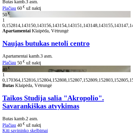
Butas
kamb.
3 asm.
€
Plačiau
60
už naktį
€
50
1
0,152814,143150,143156,143154,143151,143148,143155,143147,1
Apartamentai
Klaipėda, Vėtrungė
Naujas butukas netoli centro
Apartamentai
kamb.
3 asm.
€
Plačiau
50
už naktį
€
40
1
0,170364,152816,152804,152808,152807,152809,152803,152805,1
Butas
Klaipėda, Vėtrungė
Taikos Studija salia "Akropolio".
Savarankiškas atvykimas
Butas
kamb.
2 asm.
€
Plačiau
40
už naktį
Kiti savininko skelbimai