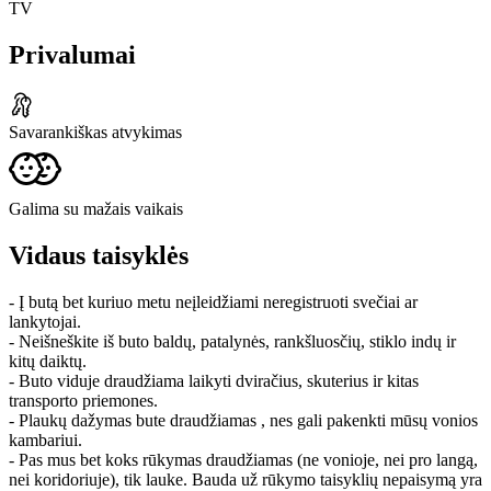
TV
Privalumai
Savarankiškas atvykimas
Galima su mažais vaikais
Vidaus taisyklės
- Į butą bet kuriuo metu neįleidžiami neregistruoti svečiai ar
lankytojai.
- Neišneškite iš buto baldų, patalynės, rankšluosčių, stiklo indų ir
kitų daiktų.
- Buto viduje draudžiama laikyti dviračius, skuterius ir kitas
transporto priemones.
- Plaukų dažymas bute draudžiamas , nes gali pakenkti mūsų vonios
kambariui.
- Pas mus bet koks rūkymas draudžiamas (ne vonioje, nei pro langą,
nei koridoriuje), tik lauke. Bauda už rūkymo taisyklių nepaisymą yra