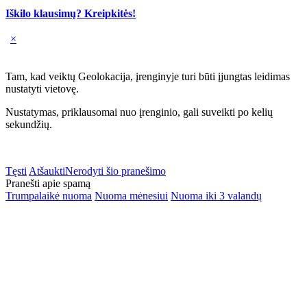
Iškilo klausimų? Kreipkitės!
×
Tam, kad veiktų Geolokacija, įrenginyje turi būti įjungtas leidimas
nustatyti vietovę.
Nustatymas, priklausomai nuo įrenginio, gali suveikti po kelių
sekundžių.
Tęsti
Atšaukti
Nerodyti šio pranešimo
Pranešti apie spamą
Trumpalaikė nuoma
Nuoma mėnesiui
Nuoma iki 3 valandų