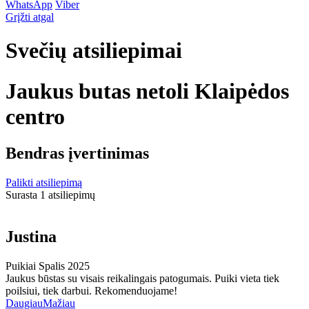
WhatsApp
Viber
Grįžti atgal
Svečių atsiliepimai
Jaukus butas netoli Klaipėdos
centro
Bendras įvertinimas
Palikti atsiliepimą
Surasta 1 atsiliepimų
Justina
Puikiai
Spalis 2025
Jaukus būstas su visais reikalingais patogumais. Puiki vieta tiek
poilsiui, tiek darbui. Rekomenduojame!
Daugiau
Mažiau