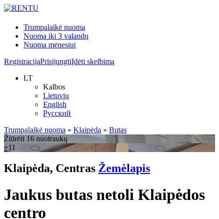
Trumpalaikė nuoma
Nuoma iki 3 valandų
Nuoma mėnesiui
Registracija
Prisijungti
Įdėti skelbimą
LT
Kalbos
Lietuvių
English
Русский
Trumpalaikė nuoma
»
Klaipėda
»
Butas
Žiūrėti 16 nuotraukų
+11
Klaipėda, Centras
Žemėlapis
Jaukus butas netoli Klaipėdos
centro