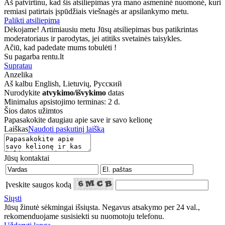
Aš patvirtinu, kad šis atsiliepimas yra mano asmeninė nuomonė, kuri
remiasi patirtais įspūdžiais viešnagės ar apsilankymo metu.
Palikti atsiliepimą
Dėkojame! Artimiausiu metu Jūsų atsiliepimas bus patikrintas
moderatoriaus ir parodytas, jei atitiks svetainės taisykles.
Ačiū, kad padedate mums tobulėti !
Su pagarba rentu.lt
Supratau
Anzelika
Aš kalbu
English, Lietuvių, Русский
Nurodykite
atvykimo/išvykimo
datas
Minimalus apsistojimo terminas: 2 d.
Šios datos užimtos
Papasakokite daugiau apie save ir savo kelionę
Laiškas
Naudoti paskutinį laišką
Jūsų kontaktai
Įveskite saugos kodą
Siųsti
Jūsų žinutė sėkmingai išsiųsta. Negavus atsakymo per 24 val.,
rekomenduojame susisiekti su nuomotoju telefonu.