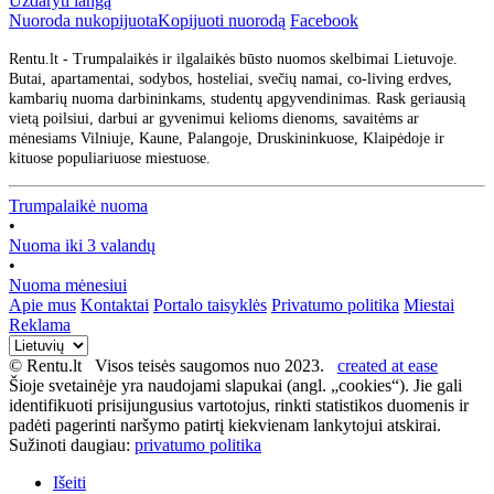
Uždaryti langą
Nuoroda nukopijuota
Kopijuoti nuorodą
Facebook
Rentu.lt - Trumpalaikės ir ilgalaikės būsto nuomos skelbimai Lietuvoje.
Butai, apartamentai, sodybos, hosteliai, svečių namai, co-living erdves,
kambarių nuoma darbininkams, studentų apgyvendinimas. Rask geriausią
vietą poilsiui, darbui ar gyvenimui kelioms dienoms, savaitėms ar
mėnesiams Vilniuje, Kaune, Palangoje, Druskininkuose, Klaipėdoje ir
kituose populiariuose miestuose.
Trumpalaikė nuoma
•
Nuoma iki 3 valandų
•
Nuoma mėnesiui
Apie mus
Kontaktai
Portalo taisyklės
Privatumo politika
Miestai
Reklama
© Rentu.lt Visos teisės saugomos nuo 2023.
created at ease
Šioje svetainėje yra naudojami slapukai (angl. „cookies“). Jie gali
identifikuoti prisijungusius vartotojus, rinkti statistikos duomenis ir
padėti pagerinti naršymo patirtį kiekvienam lankytojui atskirai.
Sužinoti daugiau:
privatumo politika
Išeiti