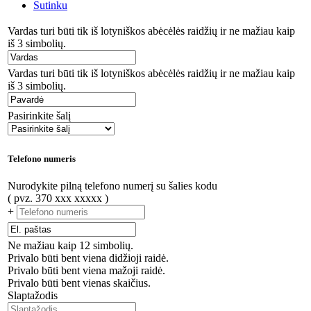
Sutinku
Vardas turi būti tik iš lotyniškos abėcėlės raidžių ir ne mažiau kaip
iš 3 simbolių.
Vardas turi būti tik iš lotyniškos abėcėlės raidžių ir ne mažiau kaip
iš 3 simbolių.
Pasirinkite šalį
Telefono numeris
Nurodykite pilną telefono numerį su šalies kodu
( pvz. 370 xxx xxxxx )
+
Ne mažiau kaip 12 simbolių.
Privalo būti bent viena didžioji raidė.
Privalo būti bent viena mažoji raidė.
Privalo būti bent vienas skaičius.
Slaptažodis