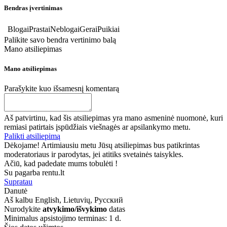
Bendras įvertinimas
Blogai
Prastai
Neblogai
Gerai
Puikiai
Palikite savo bendra vertinimo balą
Mano atsiliepimas
Mano atsiliepimas
Parašykite kuo išsamesnį komentarą
Aš patvirtinu, kad šis atsiliepimas yra mano asmeninė nuomonė, kuri
remiasi patirtais įspūdžiais viešnagės ar apsilankymo metu.
Palikti atsiliepimą
Dėkojame! Artimiausiu metu Jūsų atsiliepimas bus patikrintas
moderatoriaus ir parodytas, jei atitiks svetainės taisykles.
Ačiū, kad padedate mums tobulėti !
Su pagarba rentu.lt
Supratau
Danutė
Aš kalbu
English, Lietuvių, Русский
Nurodykite
atvykimo/išvykimo
datas
Minimalus apsistojimo terminas: 1 d.