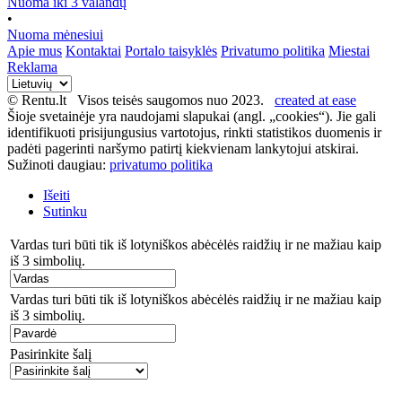
Nuoma iki 3 valandų
•
Nuoma mėnesiui
Apie mus
Kontaktai
Portalo taisyklės
Privatumo politika
Miestai
Reklama
© Rentu.lt Visos teisės saugomos nuo 2023.
created at ease
Šioje svetainėje yra naudojami slapukai (angl. „cookies“). Jie gali
identifikuoti prisijungusius vartotojus, rinkti statistikos duomenis ir
padėti pagerinti naršymo patirtį kiekvienam lankytojui atskirai.
Sužinoti daugiau:
privatumo politika
Išeiti
Sutinku
Vardas turi būti tik iš lotyniškos abėcėlės raidžių ir ne mažiau kaip
iš 3 simbolių.
Vardas turi būti tik iš lotyniškos abėcėlės raidžių ir ne mažiau kaip
iš 3 simbolių.
Pasirinkite šalį