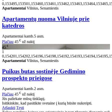
0,153495,153501,153460,153461,153462,153463,153464,153465,1
Apartamentai
Vilnius, Senamiestis
Apartamentų nuoma Vilniuje prie
katedros
Apartamentai
kamb.
5 asm.
€
Plačiau
45
už naktį
€
45
1
0,154201,154202,154196,154198,154192,154193,154194,154195,1
Apartamentai
Vilnius, Senamiestis
Puikus butas sostinėje Gedimino
prospekto prieigose
Apartamentai
kamb.
2 asm.
€
Plačiau
45
už naktį
Jūs paliekate mūsų tinklapį.
Isitikinkite, kad pasitikite svetaine į kurią būsite nukreipti.
Atšaukti
Tęsti