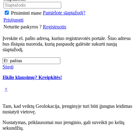
Pamiršote slaptažodį?
Prisiminti mane
Prisijungti
Neturite paskyros ?
Registruotis
Įveskite el. pašto adresą, kuriuo registravotės portale. Šiuo adresu
bus išsiųsta nuoroda, kurią paspaudę galėsite sukurti naują
slaptažodį.
Siųsti
Iškilo klausimų? Kreipkitės!
×
Tam, kad veiktų Geolokacija, įrenginyje turi būti įjungtas leidimas
nustatyti vietovę.
Nustatymas, priklausomai nuo įrenginio, gali suveikti po kelių
sekundžių.