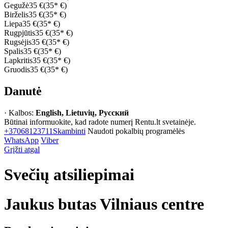
Gegužė
35 €
(35* €)
Birželis
35 €
(35* €)
Liepa
35 €
(35* €)
Rugpjūtis
35 €
(35* €)
Rugsėjis
35 €
(35* €)
Spalis
35 €
(35* €)
Lapkritis
35 €
(35* €)
Gruodis
35 €
(35* €)
Danutė
· Kalbos:
English, Lietuvių, Русский
Būtinai informuokite, kad radote numerį Rentu.lt svetainėje.
+37068123711
Skambinti
Naudoti pokalbių programėlės
WhatsApp
Viber
Grįžti atgal
Svečių atsiliepimai
Jaukus butas Vilniaus centre