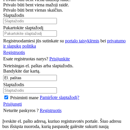
Privalo būti bent viena mažoji raidė.
Privalo būti bent vienas skaičius.
Slaptažodis
Pakartokite slaptažodį
Registruodamiesi jūs sutinkate su
portalo taisyklėmis
bei
privatumo
ir slapukų politika
Registruotis
Esate registruotas narys?
Prisijunkite
Neteisingas el. paštas arba slaptažodis.
Bandykite dar kartą.
Slaptažodis
Pamiršote slaptažodį?
Prisiminti mane
Prisijungti
Neturite paskyros ?
Registruotis
Įveskite el. pašto adresą, kuriuo registravotės portale. Šiuo adresu
bus išsiųsta nuoroda, kurią paspaudę galėsite sukurti naują