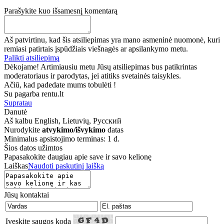
Parašykite kuo išsamesnį komentarą
Aš patvirtinu, kad šis atsiliepimas yra mano asmeninė nuomonė, kuri
remiasi patirtais įspūdžiais viešnagės ar apsilankymo metu.
Palikti atsiliepimą
Dėkojame! Artimiausiu metu Jūsų atsiliepimas bus patikrintas
moderatoriaus ir parodytas, jei atitiks svetainės taisykles.
Ačiū, kad padedate mums tobulėti !
Su pagarba rentu.lt
Supratau
Danutė
Aš kalbu
English, Lietuvių, Русский
Nurodykite
atvykimo/išvykimo
datas
Minimalus apsistojimo terminas: 1 d.
Šios datos užimtos
Papasakokite daugiau apie save ir savo kelionę
Laiškas
Naudoti paskutinį laišką
Jūsų kontaktai
Įveskite saugos kodą