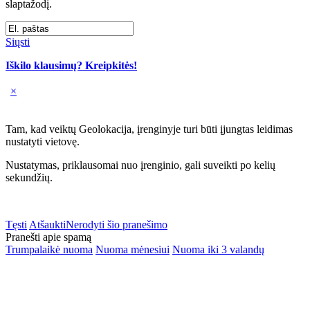
slaptažodį.
Siųsti
Iškilo klausimų? Kreipkitės!
×
Tam, kad veiktų Geolokacija, įrenginyje turi būti įjungtas leidimas
nustatyti vietovę.
Nustatymas, priklausomai nuo įrenginio, gali suveikti po kelių
sekundžių.
Tęsti
Atšaukti
Nerodyti šio pranešimo
Pranešti apie spamą
Trumpalaikė nuoma
Nuoma mėnesiui
Nuoma iki 3 valandų