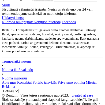
Siųsti
Jūsų žinutė sėkmingai išsiųsta. Negavus atsakymo per 24 val.,
rekomenduojame susisiekti su nuomotoju telefonu.
Uždaryti langą
Nuoroda nukopijuota
Kopijuoti nuorodą
Facebook
Rentu.lt - Trumpalaikės ir ilgalaikės būsto nuomos skelbimai Lietuvoje.
Butai, apartamentai, sodybos, hosteliai, svečių namai, co-living erdves,
kambarių nuoma darbininkams, studentų apgyvendinimas. Rask geriausią
vietą poilsiui, darbui ar gyvenimui kelioms dienoms, savaitėms ar
mėnesiams Vilniuje, Kaune, Palangoje, Druskininkuose, Klaipėdoje ir
kituose populiariuose miestuose.
Trumpalaikė nuoma
•
Nuoma iki 3 valandų
•
Nuoma mėnesiui
Apie mus
Kontaktai
Portalo taisyklės
Privatumo politika
Miestai
Reklama
© Rentu.lt Visos teisės saugomos nuo 2023.
created at ease
Šioje svetainėje yra naudojami slapukai (angl. „cookies“). Jie gali
identifikuoti prisijungusius vartotojus, rinkti statistikos duomenis ir