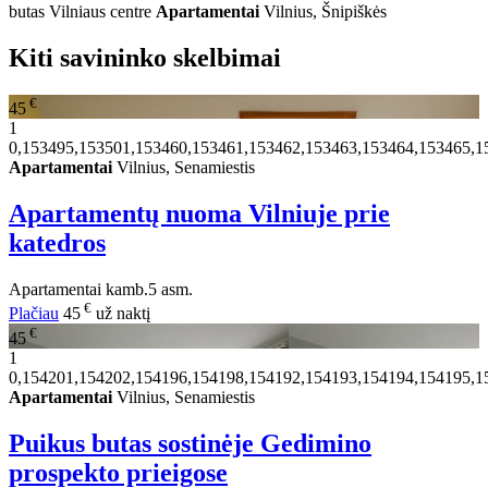
butas Vilniaus centre
Apartamentai
Vilnius, Šnipiškės
Kiti savininko skelbimai
€
45
1
0,153495,153501,153460,153461,153462,153463,153464,153465,1
Apartamentai
Vilnius, Senamiestis
Apartamentų nuoma Vilniuje prie
katedros
Apartamentai
kamb.
5 asm.
€
Plačiau
45
už naktį
€
45
1
0,154201,154202,154196,154198,154192,154193,154194,154195,1
Apartamentai
Vilnius, Senamiestis
Puikus butas sostinėje Gedimino
prospekto prieigose