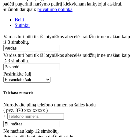
padėti pagerinti naršymo patirtį kiekvienam lankytojui atskirai.
Sužinoti daugiau:
privatumo politika
Išeiti
Sutinku
Vardas turi būti tik iš lotyniškos abėcėlės raidžių ir ne mažiau kaip
iš 3 simbolių.
Vardas turi būti tik iš lotyniškos abėcėlės raidžių ir ne mažiau kaip
iš 3 simbolių.
Pasirinkite šalį
Telefono numeris
Nurodykite pilną telefono numerį su šalies kodu
( pvz. 370 xxx xxxxx )
+
Ne mažiau kaip 12 simbolių.
Privalo būti bent viena didžioji raidė.