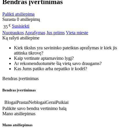
Bendras įvertinimas
Palikti atsiliepimą
Surasta 0 atsiliepimų
€
Susisiekti
35
Nuotraukos
Aprašymas
Jus priims
Vieta mieste
Ką rašyti atsiliepime
Kiek tikslus yra savininko pateiktas aprašymas ir kiek jis
atitinka tikrovę?
Kaip vertinate aptarnavimo lygį?
Ar rekomenduotumėte šią vietą savo draugams?
Kas Jums patiko arba nepatiko ir kodėl?
Bendras įvertinimas
Bendras įvertinimas
Blogai
Prastai
Neblogai
Gerai
Puikiai
Palikite savo bendra vertinimo balą
Mano atsiliepimas
Mano atsiliepimas