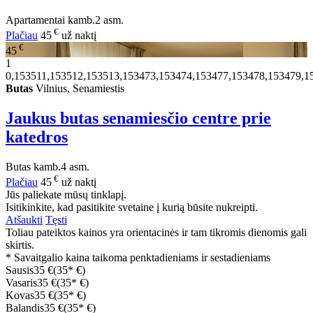
Apartamentai
kamb.
2 asm.
€
Plačiau
45
už naktį
€
45
1
0,153511,153512,153513,153473,153474,153477,153478,153479,1
Butas
Vilnius, Senamiestis
Jaukus butas senamiesčio centre prie
katedros
Butas
kamb.
4 asm.
€
Plačiau
45
už naktį
Jūs paliekate mūsų tinklapį.
Isitikinkite, kad pasitikite svetaine į kurią būsite nukreipti.
Atšaukti
Tęsti
Toliau pateiktos kainos yra orientacinės ir tam tikromis dienomis gali
skirtis.
* Savaitgalio kaina taikoma penktadieniams ir sestadieniams
Sausis
35 €
(35* €)
Vasaris
35 €
(35* €)
Kovas
35 €
(35* €)
Balandis
35 €
(35* €)