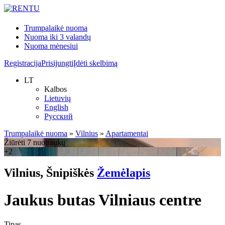
Trumpalaikė nuoma
Nuoma iki 3 valandų
Nuoma mėnesiui
Registracija
Prisijungti
Įdėti skelbimą
LT
Kalbos
Lietuvių
English
Русский
Trumpalaikė nuoma
»
Vilnius
»
Apartamentai
Žiūrėti 7 nuotraukų
+2
Vilnius, Šnipiškės
Žemėlapis
Jaukus butas Vilniaus centre
Tipas