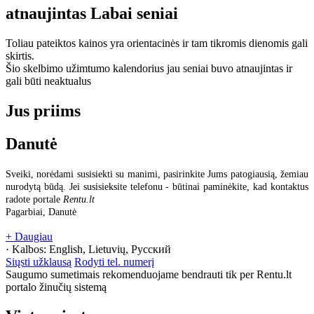
atnaujintas
Labai seniai
Toliau pateiktos kainos yra orientacinės ir tam tikromis dienomis gali
skirtis.
Šio skelbimo užimtumo kalendorius jau seniai buvo atnaujintas ir
gali būti neaktualus
Jus priims
Danutė
Sveiki, norėdami susisiekti su manimi, pasirinkite Jums patogiausią, žemiau
nurodytą būdą. Jei susisieksite telefonu - būtinai paminėkite, kad kontaktus
radote portale
Rentu.lt
Pagarbiai, Danutė
+ Daugiau
· Kalbos:
English, Lietuvių, Русский
Siųsti užklausą
Rodyti tel. numerį
Saugumo sumetimais rekomenduojame bendrauti tik per Rentu.lt
portalo žinučių sistemą