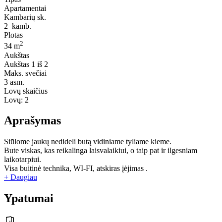
Apartamentai
Kambarių sk.
2
kamb.
Plotas
2
34 m
Aukštas
Aukštas
1 iš 2
Maks. svečiai
3
asm.
Lovų skaičius
Lovų:
2
Aprašymas
Siūlome jaukų nedideli butą vidiniame tyliame kieme.
Bute viskas, kas reikalinga laisvalaikiui, o taip pat ir ilgesniam
laikotarpiui.
Visa buitinė technika, WI-FI, atskiras įėjimas .
+ Daugiau
Ypatumai