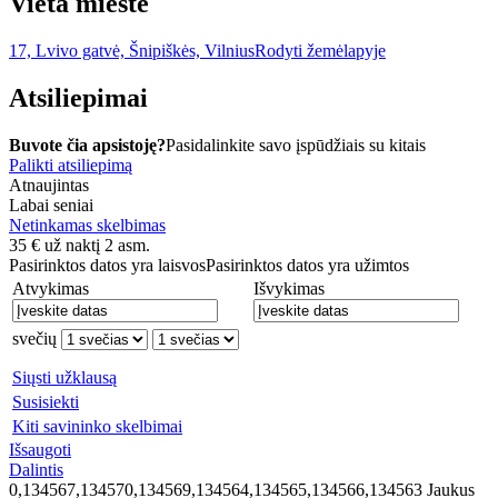
Vieta mieste
17, Lvivo gatvė, Šnipiškės, Vilnius
Rodyti žemėlapyje
Atsiliepimai
Buvote čia apsistoję?
Pasidalinkite savo įspūdžiais su kitais
Palikti atsiliepimą
Atnaujintas
Labai seniai
Netinkamas skelbimas
35
€
už naktį 2 asm.
Pasirinktos datos yra laisvos
Pasirinktos datos yra užimtos
Atvykimas
Išvykimas
svečių
Siųsti užklausą
Susisiekti
Kiti savininko skelbimai
Išsaugoti
Dalintis
0,134567,134570,134569,134564,134565,134566,134563
Jaukus