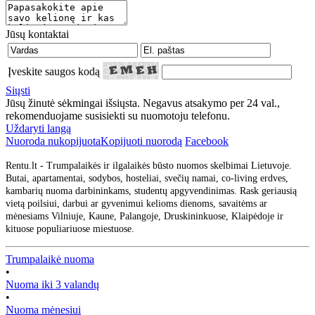
Jūsų kontaktai
Įveskite saugos kodą
Siųsti
Jūsų žinutė sėkmingai išsiųsta. Negavus atsakymo per 24 val.,
rekomenduojame susisiekti su nuomotoju telefonu.
Uždaryti langą
Nuoroda nukopijuota
Kopijuoti nuorodą
Facebook
Rentu.lt - Trumpalaikės ir ilgalaikės būsto nuomos skelbimai Lietuvoje.
Butai, apartamentai, sodybos, hosteliai, svečių namai, co-living erdves,
kambarių nuoma darbininkams, studentų apgyvendinimas. Rask geriausią
vietą poilsiui, darbui ar gyvenimui kelioms dienoms, savaitėms ar
mėnesiams Vilniuje, Kaune, Palangoje, Druskininkuose, Klaipėdoje ir
kituose populiariuose miestuose.
Trumpalaikė nuoma
•
Nuoma iki 3 valandų
•
Nuoma mėnesiui