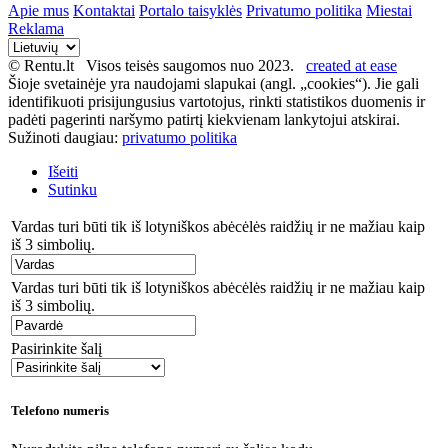
Apie mus
Kontaktai
Portalo taisyklės
Privatumo politika
Miestai
Reklama
© Rentu.lt Visos teisės saugomos nuo 2023.
created at ease
Šioje svetainėje yra naudojami slapukai (angl. „cookies“). Jie gali
identifikuoti prisijungusius vartotojus, rinkti statistikos duomenis ir
padėti pagerinti naršymo patirtį kiekvienam lankytojui atskirai.
Sužinoti daugiau:
privatumo politika
Išeiti
Sutinku
Vardas turi būti tik iš lotyniškos abėcėlės raidžių ir ne mažiau kaip
iš 3 simbolių.
Vardas turi būti tik iš lotyniškos abėcėlės raidžių ir ne mažiau kaip
iš 3 simbolių.
Pasirinkite šalį
Telefono numeris