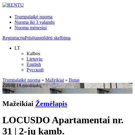
Trumpalaikė nuoma
Nuoma iki 3 valandų
Nuoma mėnesiui
Registracija
Prisijungti
Įdėti skelbimą
LT
Kalbos
Lietuvių
English
Русский
Trumpalaikė nuoma
»
Mažeikiai
»
Butas
Žiūrėti 18 nuotraukų
+13
Mažeikiai
Žemėlapis
LOCUSDO Apartamentai nr.
31 | 2-jų kamb.