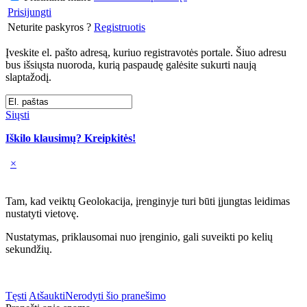
Prisijungti
Neturite paskyros ?
Registruotis
Įveskite el. pašto adresą, kuriuo registravotės portale. Šiuo adresu
bus išsiųsta nuoroda, kurią paspaudę galėsite sukurti naują
slaptažodį.
Siųsti
Iškilo klausimų? Kreipkitės!
×
Tam, kad veiktų Geolokacija, įrenginyje turi būti įjungtas leidimas
nustatyti vietovę.
Nustatymas, priklausomai nuo įrenginio, gali suveikti po kelių
sekundžių.
Tęsti
Atšaukti
Nerodyti šio pranešimo