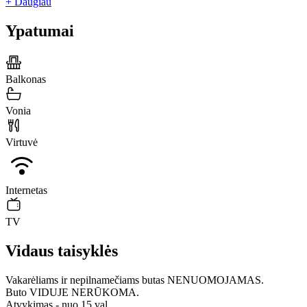
+ Daugiau
Ypatumai
Balkonas
Vonia
Virtuvė
Internetas
TV
Vidaus taisyklės
Vakarėliams ir nepilnamečiams butas NENUOMOJAMAS.
Buto VIDUJE NERŪKOMA.
Atvykimas - nuo 15 val.