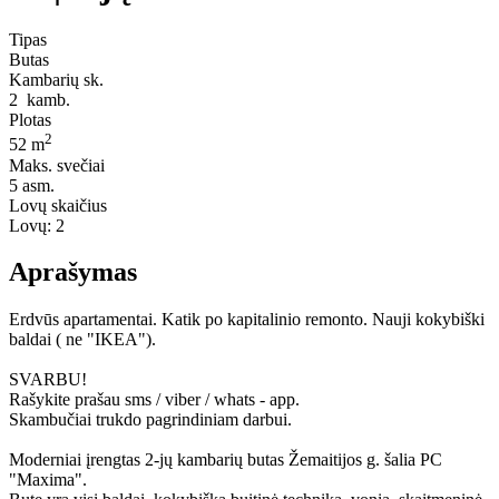
Tipas
Butas
Kambarių sk.
2
kamb.
Plotas
2
52 m
Maks. svečiai
5
asm.
Lovų skaičius
Lovų:
2
Aprašymas
Erdvūs apartamentai. Katik po kapitalinio remonto. Nauji kokybiški
baldai ( ne "IKEA").
SVARBU!
Rašykite prašau sms / viber / whats - app.
Skambučiai trukdo pagrindiniam darbui.
Moderniai įrengtas 2-jų kambarių butas Žemaitijos g. šalia PC
"Maxima".