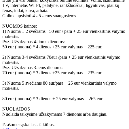
Bute yra visi baldai, kokybiška buitinė technika, vonia, skaitmeninė
TV, internetas WI-FI, patalynė, rankšluoščiai, ligyntuvas, plaukų
fenas, indai, kava, arbata.
Galima apsistoti 4 - 5 -iems suaugusiems.
NUOMOS kainos:
1) Nuoma 1-2 svečiams - 50 eur / para + 25 eur vienkartinis valymo
mokestis.
Pvz. Užsakymas 4- ioms dienoms:
50 eur ( nuoma) * 4 dienos +25 eur valymas = 225 eur.
2) Nuoma 3-4 svečiams 70eur /para + 25 eur vienkartinis valymo
mokestis.
Pvz. Užsakymas 3-iems dienoms:
70 eur ( nuoma) * 3 dienos +25 eur valymas = 235 eur
3) Nuoma 5 svečiams 80 eur/para + 25 eur vienkartinis valymo
mokestis.
80 eur ( nuoma) * 3 dienos + 25 eur valymas = 265 eur
NUOLAIDOS
Nuolaida taikysime užsakymams 7 dienoms arba daugiau.
Išrašome sąskaitas - faktūras.