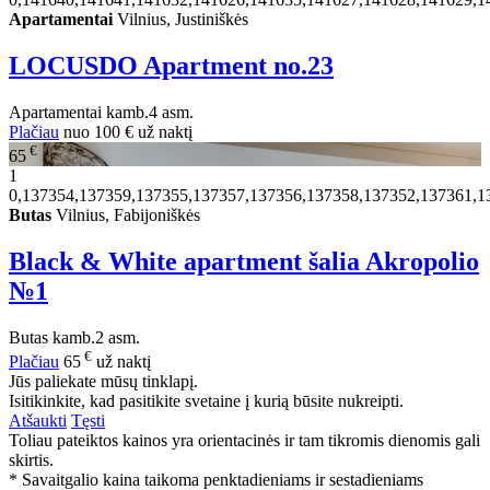
Apartamentai
Vilnius, Justiniškės
LOCUSDO Apartment no.23
Apartamentai
kamb.
4 asm.
Plačiau
nuo
100 €
už naktį
€
65
1
0,137354,137359,137355,137357,137356,137358,137352,137361,1
Butas
Vilnius, Fabijoniškės
Black & White apartment šalia Akropolio
№1
Butas
kamb.
2 asm.
€
Plačiau
65
už naktį
Jūs paliekate mūsų tinklapį.
Isitikinkite, kad pasitikite svetaine į kurią būsite nukreipti.
Atšaukti
Tęsti
Toliau pateiktos kainos yra orientacinės ir tam tikromis dienomis gali
skirtis.
* Savaitgalio kaina taikoma penktadieniams ir sestadieniams