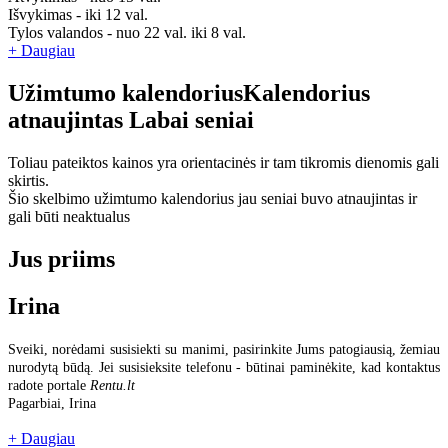
Išvykimas - iki 12 val.
Tylos valandos - nuo 22 val. iki 8 val.
+ Daugiau
Užimtumo kalendorius
Kalendorius
atnaujintas
Labai seniai
Toliau pateiktos kainos yra orientacinės ir tam tikromis dienomis gali
skirtis.
Šio skelbimo užimtumo kalendorius jau seniai buvo atnaujintas ir
gali būti neaktualus
Jus priims
Irina
Sveiki, norėdami susisiekti su manimi, pasirinkite Jums patogiausią, žemiau
nurodytą būdą. Jei susisieksite telefonu - būtinai paminėkite, kad kontaktus
radote portale
Rentu.lt
Pagarbiai, Irina
+ Daugiau