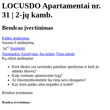
LOCUSDO Apartamentai nr.
31 | 2-jų kamb.
Bendras įvertinimas
Palikti atsiliepimą
Surasta 0 atsiliepimų
€
Susisiekti
50
Nuotraukos
Aprašymas
Jus priims
Vieta mieste
Ką rašyti atsiliepime
Kiek tikslus yra savininko pateiktas aprašymas ir kiek jis
atitinka tikrovę?
Kaip vertinate aptarnavimo lygį?
Ar rekomenduotumėte šią vietą savo draugams?
Kas Jums patiko arba nepatiko ir kodėl?
Bendras įvertinimas
Bendras įvertinimas