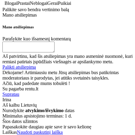
Blogai
Prastai
Neblogai
Gerai
Puikiai
Palikite savo bendra vertinimo balą
Mano atsiliepimas
Mano atsiliepimas
Parašykite kuo išsamesnį komentarą
Aš patvirtinu, kad šis atsiliepimas yra mano asmeninė nuomonė, kuri
remiasi patirtais įspūdžiais viešnagės ar apsilankymo metu.
Palikti atsiliepimą
Dėkojame! Artimiausiu metu Jūsų atsiliepimas bus patikrintas
moderatoriaus ir parodytas, jei atitiks svetainės taisykles.
Ačiū, kad padedate mums tobulėti !
Su pagarba rentu.lt
Supratau
Irina
Aš kalbu
Lietuvių
Nurodykite
atvykimo/išvykimo
datas
Minimalus apsistojimo terminas: 1 d.
Šios datos užimtos
Papasakokite daugiau apie save ir savo kelionę
Laiškas
Naudoti paskutinį laišką