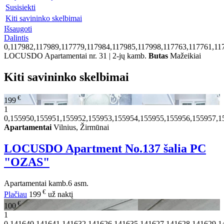
Susisiekti
Kiti savininko skelbimai
Išsaugoti
Dalintis
0,117982,117989,117779,117984,117985,117998,117763,117761,11
LOCUSDO Apartamentai nr. 31 | 2-jų kamb.
Butas
Mažeikiai
Kiti savininko skelbimai
€
199
1
0,155950,155951,155952,155953,155954,155955,155956,155957,1
Apartamentai
Vilnius, Žirmūnai
LOCUSDO Apartment No.137 šalia PC
"OZAS"
Apartamentai
kamb.
6 asm.
€
Plačiau
199
už naktį
€
100
1
0,141640,141641,141632,141626,141635,141627,141628,141629,1