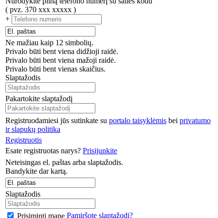
Nurodykite pilną telefono numerį su šalies kodu
( pvz. 370 xxx xxxxx )
+
Ne mažiau kaip 12 simbolių.
Privalo būti bent viena didžioji raidė.
Privalo būti bent viena mažoji raidė.
Privalo būti bent vienas skaičius.
Slaptažodis
Pakartokite slaptažodį
Registruodamiesi jūs sutinkate su
portalo taisyklėmis
bei
privatumo
ir slapukų politika
Registruotis
Esate registruotas narys?
Prisijunkite
Neteisingas el. paštas arba slaptažodis.
Bandykite dar kartą.
Slaptažodis
Pamiršote slaptažodį?
Prisiminti mane