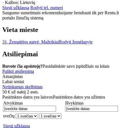
· Kalbos:
Lietuvių
Siųsti užklausą
Rodyti tel. numerį
Saugumo sumetimais rekomenduojame bendrauti tik per Rentu.lt
portalo žinučių sistemą
Vieta mieste
31, Žemaitijos gatvė, Mažeikiai
Rodyti žemėlapyje
Atsiliepimai
Buvote čia apsistoję?
Pasidalinkite savo įspūdžiais su kitais
Palikti atsiliepimą
Atnaujintas
Labai seniai
Netinkamas skelbimas
50
€
už naktį 2 asm.
Pasirinktos datos yra laisvos
Pasirinktos datos yra užimtos
Atvykimas
Išvykimas
svečių
Siųsti užklausą