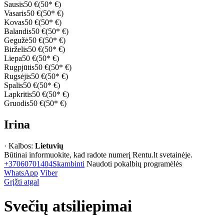
Sausis
50 €
(50* €)
Vasaris
50 €
(50* €)
Kovas
50 €
(50* €)
Balandis
50 €
(50* €)
Gegužė
50 €
(50* €)
Birželis
50 €
(50* €)
Liepa
50 €
(50* €)
Rugpjūtis
50 €
(50* €)
Rugsėjis
50 €
(50* €)
Spalis
50 €
(50* €)
Lapkritis
50 €
(50* €)
Gruodis
50 €
(50* €)
Irina
· Kalbos:
Lietuvių
Būtinai informuokite, kad radote numerį Rentu.lt svetainėje.
+37060701404
Skambinti
Naudoti pokalbių programėlės
WhatsApp
Viber
Grįžti atgal
Svečių atsiliepimai