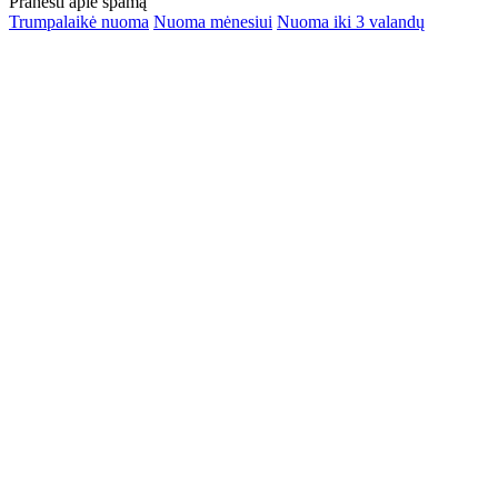
Pranešti apie spamą
Trumpalaikė nuoma
Nuoma mėnesiui
Nuoma iki 3 valandų