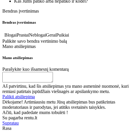
Kas Jums patiko arba nepatiko ir kodėl?
Bendras įvertinimas
Bendras įvertinimas
Blogai
Prastai
Neblogai
Gerai
Puikiai
Palikite savo bendra vertinimo balą
Mano atsiliepimas
Mano atsiliepimas
Parašykite kuo išsamesnį komentarą
Aš patvirtinu, kad šis atsiliepimas yra mano asmeninė nuomonė, kuri
remiasi patirtais įspūdžiais viešnagės ar apsilankymo metu.
Palikti atsiliepimą
Dėkojame! Artimiausiu metu Jūsų atsiliepimas bus patikrintas
moderatoriaus ir parodytas, jei atitiks svetainės taisykles.
Ačiū, kad padedate mums tobulėti !
Su pagarba rentu.lt
Supratau
Rasa