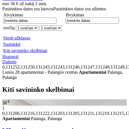
nuo
36
€
už naktį 2 asm.
Pasirinktos datos yra laisvos
Pasirinktos datos yra užimtos
Atvykimas
Išvykimas
svečių
Siųsti užklausą
Susisiekti
Kiti savininko skelbimai
Išsaugoti
Dalintis
0,131252,131250,131245,131243,131246,131247,131248,131249,1
Lunos 28 apartamentai - Palangos centras
Apartamentai
Palanga,
Palanga
Kiti savininko skelbimai
€
38
1
0,131206,131216,131222,131203,131205,131211,131219,131215,1
Apartamentai
Palanga, Palanga