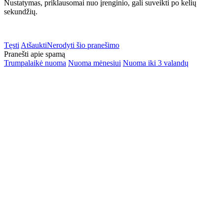
Nustatymas, priklausomai nuo įrenginio, gali suveikti po kelių
sekundžių.
Tęsti
Atšaukti
Nerodyti šio pranešimo
Pranešti apie spamą
Trumpalaikė nuoma
Nuoma mėnesiui
Nuoma iki 3 valandų