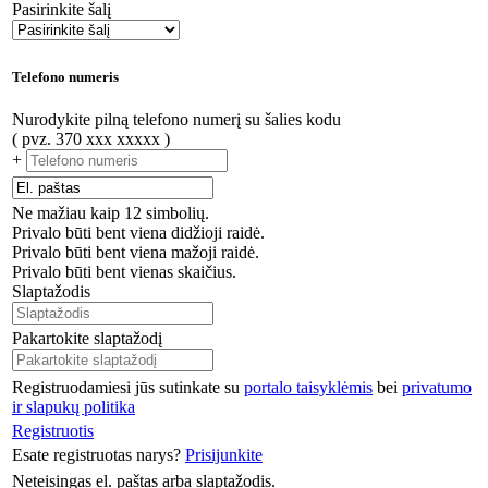
Pasirinkite šalį
Telefono numeris
Nurodykite pilną telefono numerį su šalies kodu
( pvz. 370 xxx xxxxx )
+
Ne mažiau kaip 12 simbolių.
Privalo būti bent viena didžioji raidė.
Privalo būti bent viena mažoji raidė.
Privalo būti bent vienas skaičius.
Slaptažodis
Pakartokite slaptažodį
Registruodamiesi jūs sutinkate su
portalo taisyklėmis
bei
privatumo
ir slapukų politika
Registruotis
Esate registruotas narys?
Prisijunkite
Neteisingas el. paštas arba slaptažodis.