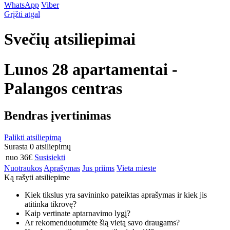
WhatsApp
Viber
Grįžti atgal
Svečių atsiliepimai
Lunos 28 apartamentai -
Palangos centras
Bendras įvertinimas
Palikti atsiliepimą
Surasta 0 atsiliepimų
nuo 36€
Susisiekti
Nuotraukos
Aprašymas
Jus priims
Vieta mieste
Ką rašyti atsiliepime
Kiek tikslus yra savininko pateiktas aprašymas ir kiek jis
atitinka tikrovę?
Kaip vertinate aptarnavimo lygį?
Ar rekomenduotumėte šią vietą savo draugams?