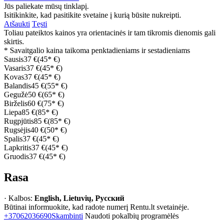
Jūs paliekate mūsų tinklapį.
Isitikinkite, kad pasitikite svetaine į kurią būsite nukreipti.
Atšaukti
Tęsti
Toliau pateiktos kainos yra orientacinės ir tam tikromis dienomis gali
skirtis.
* Savaitgalio kaina taikoma penktadieniams ir sestadieniams
Sausis
37 €
(45* €)
Vasaris
37 €
(45* €)
Kovas
37 €
(45* €)
Balandis
45 €
(55* €)
Gegužė
50 €
(65* €)
Birželis
60 €
(75* €)
Liepa
85 €
(85* €)
Rugpjūtis
85 €
(85* €)
Rugsėjis
40 €
(50* €)
Spalis
37 €
(45* €)
Lapkritis
37 €
(45* €)
Gruodis
37 €
(45* €)
Rasa
· Kalbos:
English, Lietuvių, Русский
Būtinai informuokite, kad radote numerį Rentu.lt svetainėje.
+37062036690
Skambinti
Naudoti pokalbių programėlės