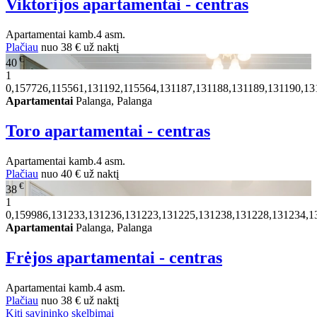
Viktorijos apartamentai - centras
Apartamentai
kamb.
4 asm.
Plačiau
nuo
38 €
už naktį
€
40
1
0,157726,115561,131192,115564,131187,131188,131189,131190,13
Apartamentai
Palanga, Palanga
Toro apartamentai - centras
Apartamentai
kamb.
4 asm.
Plačiau
nuo
40 €
už naktį
€
38
1
0,159986,131233,131236,131223,131225,131238,131228,131234,1
Apartamentai
Palanga, Palanga
Frėjos apartamentai - centras
Apartamentai
kamb.
4 asm.
Plačiau
nuo
38 €
už naktį
Kiti savininko skelbimai