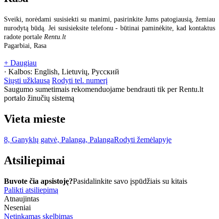
Sveiki, norėdami susisiekti su manimi, pasirinkite Jums patogiausią, žemiau
nurodytą būdą. Jei susisieksite telefonu - būtinai paminėkite, kad kontaktus
radote portale
Rentu.lt
Pagarbiai, Rasa
+ Daugiau
· Kalbos:
English, Lietuvių, Русский
Siųsti užklausą
Rodyti tel. numerį
Saugumo sumetimais rekomenduojame bendrauti tik per Rentu.lt
portalo žinučių sistemą
Vieta mieste
8, Ganyklų gatvė, Palanga, Palanga
Rodyti žemėlapyje
Atsiliepimai
Buvote čia apsistoję?
Pasidalinkite savo įspūdžiais su kitais
Palikti atsiliepimą
Atnaujintas
Neseniai
Netinkamas skelbimas