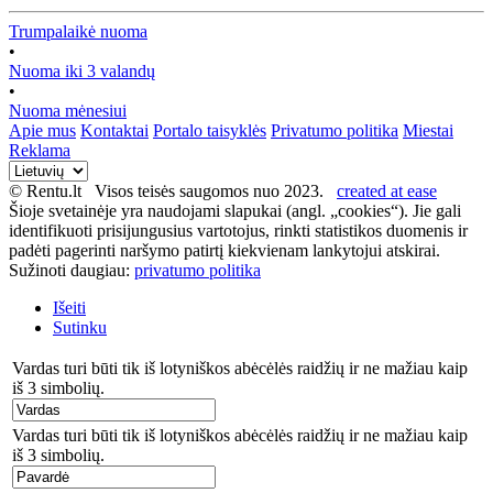
Trumpalaikė nuoma
•
Nuoma iki 3 valandų
•
Nuoma mėnesiui
Apie mus
Kontaktai
Portalo taisyklės
Privatumo politika
Miestai
Reklama
© Rentu.lt Visos teisės saugomos nuo 2023.
created at ease
Šioje svetainėje yra naudojami slapukai (angl. „cookies“). Jie gali
identifikuoti prisijungusius vartotojus, rinkti statistikos duomenis ir
padėti pagerinti naršymo patirtį kiekvienam lankytojui atskirai.
Sužinoti daugiau:
privatumo politika
Išeiti
Sutinku
Vardas turi būti tik iš lotyniškos abėcėlės raidžių ir ne mažiau kaip
iš 3 simbolių.
Vardas turi būti tik iš lotyniškos abėcėlės raidžių ir ne mažiau kaip
iš 3 simbolių.