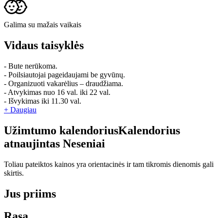
Galima su mažais vaikais
Vidaus taisyklės
- Bute nerūkoma.
- Poilsiautojai pageidaujami be gyvūnų.
- Organizuoti vakarėlius – draudžiama.
- Atvykimas nuo 16 val. iki 22 val.
- Išvykimas iki 11.30 val.
+ Daugiau
Užimtumo kalendorius
Kalendorius
atnaujintas
Neseniai
Toliau pateiktos kainos yra orientacinės ir tam tikromis dienomis gali
skirtis.
Jus priims
Rasa