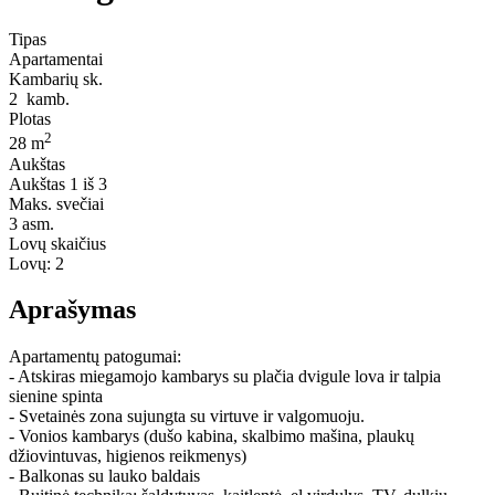
Tipas
Apartamentai
Kambarių sk.
2
kamb.
Plotas
2
28 m
Aukštas
Aukštas
1 iš 3
Maks. svečiai
3
asm.
Lovų skaičius
Lovų:
2
Aprašymas
Apartamentų patogumai:
- Atskiras miegamojo kambarys su plačia dvigule lova ir talpia
sienine spinta
- Svetainės zona sujungta su virtuve ir valgomuoju.
- Vonios kambarys (dušo kabina, skalbimo mašina, plaukų
džiovintuvas, higienos reikmenys)
- Balkonas su lauko baldais