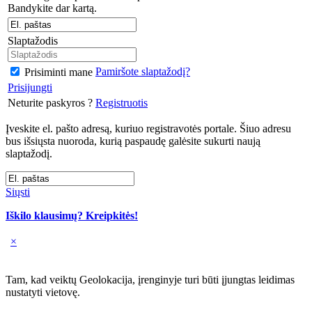
Bandykite dar kartą.
Slaptažodis
Pamiršote slaptažodį?
Prisiminti mane
Prisijungti
Neturite paskyros ?
Registruotis
Įveskite el. pašto adresą, kuriuo registravotės portale. Šiuo adresu
bus išsiųsta nuoroda, kurią paspaudę galėsite sukurti naują
slaptažodį.
Siųsti
Iškilo klausimų? Kreipkitės!
×
Tam, kad veiktų Geolokacija, įrenginyje turi būti įjungtas leidimas
nustatyti vietovę.