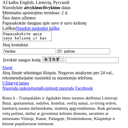
Aš kalbu
English, Lietuvių, Русский
Nurodykite
atvykimo/išvykimo
datas
Minimalus apsistojimo terminas: 2 d.
Šios datos užimtos
Papasakokite daugiau apie save ir savo kelionę
Laiškas
Naudoti paskutinį laišką
Jūsų kontaktai
Įveskite saugos kodą
Siųsti
Jūsų žinutė sėkmingai išsiųsta. Negavus atsakymo per 24 val.,
rekomenduojame susisiekti su nuomotoju telefonu.
Uždaryti langą
Nuoroda nukopijuota
Kopijuoti nuorodą
Facebook
Rentu.lt - Trumpalaikės ir ilgalaikės būsto nuomos skelbimai Lietuvoje.
Butai, apartamentai, sodybos, hosteliai, svečių namai, co-living erdves,
kambarių nuoma darbininkams, studentų apgyvendinimas. Rask geriausią
vietą poilsiui, darbui ar gyvenimui kelioms dienoms, savaitėms ar
mėnesiams Vilniuje, Kaune, Palangoje, Druskininkuose, Klaipėdoje ir
kituose populiariuose miestuose.