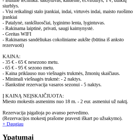
- Buitinė technika: šaldytuvas, kaitlentė, el.virdulys, TV, dulkių
siurblys.
- Visi reikalingi stalo įrankiai, indai, virtuvės indai, maisto ruošimo
įrankiai
- Patalynė, rankšluosčiai, lyginimo lenta, lygintuvas.
- Rakinama laiptinė, privati, saugi kaimynystė.
- Greitas WIFI
- Rakinamas sandėliukas cokoliniame aukšte (būtina iš anksto
rezervuoti)
KAINA:
- 35 € - 65 € nesezono metu.
- 65 € - 95 € sezono metu.
- Kaina priklauso nuo viešnagės trukmės, žmonių skaičiaus.
- Minimali viešnagės trukmė: - 2 naktys.
- Išankstinė rezervacija vasaros sezonui - 5 naktys.
Į KAINĄ NEĮSKAIČIUOTA:
Miesto mokestis asmenims nuo 18 m. - 2 eur. asmeniui už naktį.
Rezervacija įsigalioja po avanso pervedimo.
(Rezervacijos mokestį prašome pravesti iškart po užsakymo).
+ Daugiau
Ypatumai