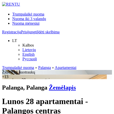
Trumpalaikė nuoma
Nuoma iki 3 valandų
Nuoma mėnesiui
Registracija
Prisijungti
Įdėti skelbimą
LT
Kalbos
Lietuvių
English
Русский
Trumpalaikė nuoma
»
Palanga
»
Apartamentai
Žiūrėti 18 nuotraukų
+13
Palanga, Palanga
Žemėlapis
Lunos 28 apartamentai -
Palangos centras