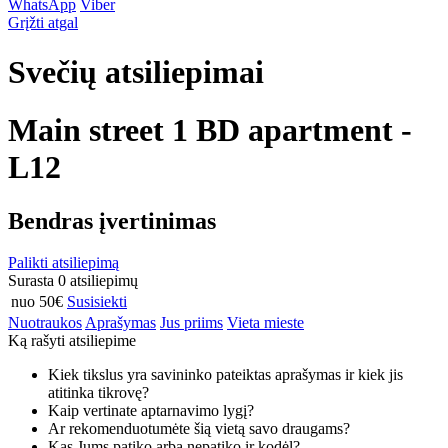
WhatsApp
Viber
Grįžti atgal
Svečių atsiliepimai
Main street 1 BD apartment -
L12
Bendras įvertinimas
Palikti atsiliepimą
Surasta 0 atsiliepimų
nuo 50€
Susisiekti
Nuotraukos
Aprašymas
Jus priims
Vieta mieste
Ką rašyti atsiliepime
Kiek tikslus yra savininko pateiktas aprašymas ir kiek jis
atitinka tikrovę?
Kaip vertinate aptarnavimo lygį?
Ar rekomenduotumėte šią vietą savo draugams?
Kas Jums patiko arba nepatiko ir kodėl?