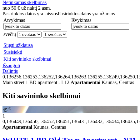
Netinkamas skelbimas
nuo
50
€
už naktį 2 asm.
Pasirinktos datos yra laisvos
Pasirinktos datos yra užimtos
Atvykimas
Išvykimas
svečių
Siųsti užklausą
Susisiekti
Kiti savininko skelbimai
Išsaugoti
Dalintis
0,136256,136253,136252,136264,136263,136255,136249,136250,1
Main street 1 BD apartment - L12
Apartamentai
Kaunas, Centras
Kiti savininko skelbimai
€
45
1
0,136449,136450,136452,136451,136431,136432,136434,136435,1
Apartamentai
Kaunas, Centras