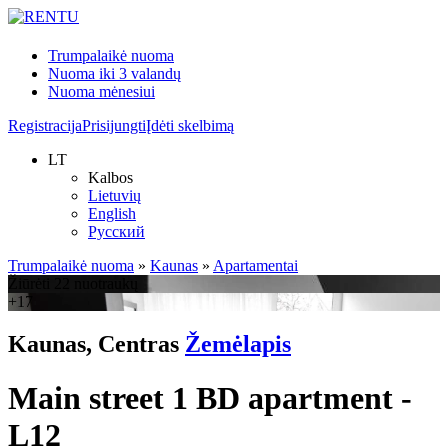
Trumpalaikė nuoma
Nuoma iki 3 valandų
Nuoma mėnesiui
Registracija
Prisijungti
Įdėti skelbimą
LT
Kalbos
Lietuvių
English
Русский
Trumpalaikė nuoma
»
Kaunas
»
Apartamentai
Žiūrėti 22 nuotraukų
+17
Kaunas, Centras
Žemėlapis
Main street 1 BD apartment -
L12