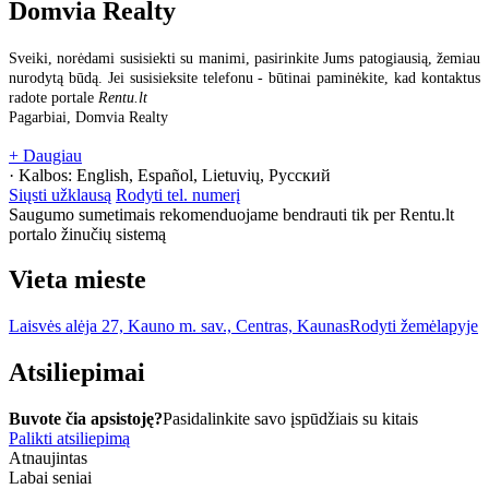
Domvia Realty
Sveiki, norėdami susisiekti su manimi, pasirinkite Jums patogiausią, žemiau
nurodytą būdą. Jei susisieksite telefonu - būtinai paminėkite, kad kontaktus
radote portale
Rentu.lt
Pagarbiai, Domvia Realty
+ Daugiau
· Kalbos:
English, Español, Lietuvių, Русский
Siųsti užklausą
Rodyti tel. numerį
Saugumo sumetimais rekomenduojame bendrauti tik per Rentu.lt
portalo žinučių sistemą
Vieta mieste
Laisvės alėja 27, Kauno m. sav., Centras, Kaunas
Rodyti žemėlapyje
Atsiliepimai
Buvote čia apsistoję?
Pasidalinkite savo įspūdžiais su kitais
Palikti atsiliepimą
Atnaujintas
Labai seniai