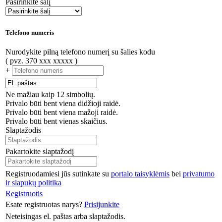
Pasirinkite šalį
Telefono numeris
Nurodykite pilną telefono numerį su šalies kodu
( pvz. 370 xxx xxxxx )
+
Ne mažiau kaip 12 simbolių.
Privalo būti bent viena didžioji raidė.
Privalo būti bent viena mažoji raidė.
Privalo būti bent vienas skaičius.
Slaptažodis
Pakartokite slaptažodį
Registruodamiesi jūs sutinkate su
portalo taisyklėmis
bei
privatumo
ir slapukų politika
Registruotis
Esate registruotas narys?
Prisijunkite
Neteisingas el. paštas arba slaptažodis.