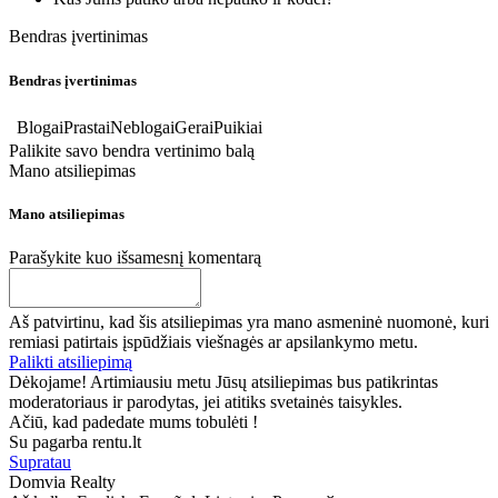
Bendras įvertinimas
Bendras įvertinimas
Blogai
Prastai
Neblogai
Gerai
Puikiai
Palikite savo bendra vertinimo balą
Mano atsiliepimas
Mano atsiliepimas
Parašykite kuo išsamesnį komentarą
Aš patvirtinu, kad šis atsiliepimas yra mano asmeninė nuomonė, kuri
remiasi patirtais įspūdžiais viešnagės ar apsilankymo metu.
Palikti atsiliepimą
Dėkojame! Artimiausiu metu Jūsų atsiliepimas bus patikrintas
moderatoriaus ir parodytas, jei atitiks svetainės taisykles.
Ačiū, kad padedate mums tobulėti !
Su pagarba rentu.lt
Supratau
Domvia Realty