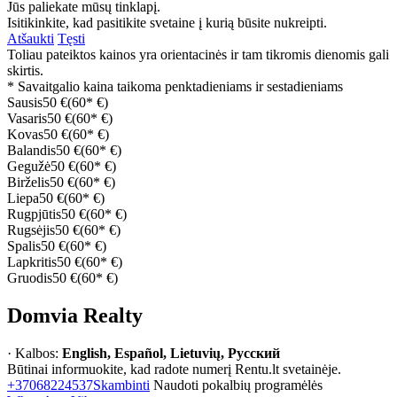
Jūs paliekate mūsų tinklapį.
Isitikinkite, kad pasitikite svetaine į kurią būsite nukreipti.
Atšaukti
Tęsti
Toliau pateiktos kainos yra orientacinės ir tam tikromis dienomis gali
skirtis.
* Savaitgalio kaina taikoma penktadieniams ir sestadieniams
Sausis
50 €
(60* €)
Vasaris
50 €
(60* €)
Kovas
50 €
(60* €)
Balandis
50 €
(60* €)
Gegužė
50 €
(60* €)
Birželis
50 €
(60* €)
Liepa
50 €
(60* €)
Rugpjūtis
50 €
(60* €)
Rugsėjis
50 €
(60* €)
Spalis
50 €
(60* €)
Lapkritis
50 €
(60* €)
Gruodis
50 €
(60* €)
Domvia Realty
· Kalbos:
English, Español, Lietuvių, Русский
Būtinai informuokite, kad radote numerį Rentu.lt svetainėje.
+37068224537
Skambinti
Naudoti pokalbių programėlės