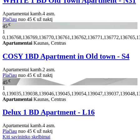
WHITE 1 BD Old Town Apartment - N31
Apartamentai
kamb.
4 asm.
Plačiau
nuo
45 €
už naktį
€
45
1
0,136768,136769,136770,136761,136762,136771,136772,136765,1
Apartamentai
Kaunas, Centras
COSY 1BD Apartment in Old town - S4
Apartamentai
kamb.
2 asm.
Plačiau
nuo
45 €
už naktį
€
45
1
0,139035,139038,139046,139045,139054,139047,139037,139048,1
Apartamentai
Kaunas, Centras
Delux 1 BD Apartment - L16
Apartamentai
kamb.
4 asm.
Plačiau
nuo
45 €
už naktį
Kiti savininko skelbimai