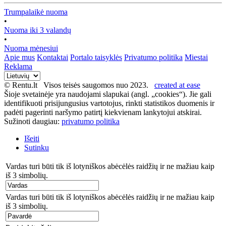
Trumpalaikė nuoma
•
Nuoma iki 3 valandų
•
Nuoma mėnesiui
Apie mus
Kontaktai
Portalo taisyklės
Privatumo politika
Miestai
Reklama
© Rentu.lt Visos teisės saugomos nuo 2023.
created at ease
Šioje svetainėje yra naudojami slapukai (angl. „cookies“). Jie gali
identifikuoti prisijungusius vartotojus, rinkti statistikos duomenis ir
padėti pagerinti naršymo patirtį kiekvienam lankytojui atskirai.
Sužinoti daugiau:
privatumo politika
Išeiti
Sutinku
Vardas turi būti tik iš lotyniškos abėcėlės raidžių ir ne mažiau kaip
iš 3 simbolių.
Vardas turi būti tik iš lotyniškos abėcėlės raidžių ir ne mažiau kaip
iš 3 simbolių.