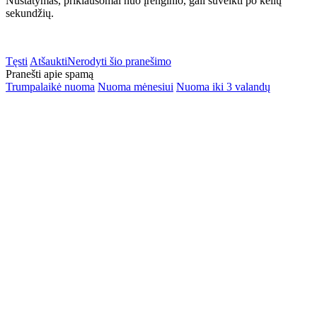
Nustatymas, priklausomai nuo įrenginio, gali suveikti po kelių
sekundžių.
Tęsti
Atšaukti
Nerodyti šio pranešimo
Pranešti apie spamą
Trumpalaikė nuoma
Nuoma mėnesiui
Nuoma iki 3 valandų