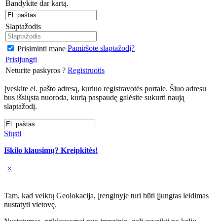
Bandykite dar kartą.
Slaptažodis
Pamiršote slaptažodį?
Prisiminti mane
Prisijungti
Neturite paskyros ?
Registruotis
Įveskite el. pašto adresą, kuriuo registravotės portale. Šiuo adresu
bus išsiųsta nuoroda, kurią paspaudę galėsite sukurti naują
slaptažodį.
Siųsti
Iškilo klausimų? Kreipkitės!
×
Tam, kad veiktų Geolokacija, įrenginyje turi būti įjungtas leidimas
nustatyti vietovę.