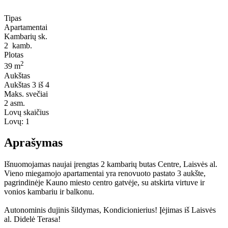
Tipas
Apartamentai
Kambarių sk.
2
kamb.
Plotas
2
39 m
Aukštas
Aukštas
3 iš 4
Maks. svečiai
2
asm.
Lovų skaičius
Lovų:
1
Aprašymas
Išnuomojamas naujai įrengtas 2 kambarių butas Centre, Laisvės al.
Vieno miegamojo apartamentai yra renovuoto pastato 3 aukšte,
pagrindinėje Kauno miesto centro gatvėje, su atskirta virtuve ir
vonios kambariu ir balkonu.
Autonominis dujinis šildymas, Kondicionierius! Įėjimas iš Laisvės
al. Didelė Terasa!