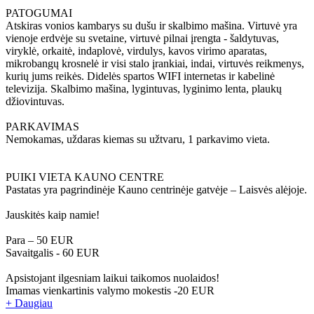
PATOGUMAI
Atskiras vonios kambarys su dušu ir skalbimo mašina. Virtuvė yra
vienoje erdvėje su svetaine, virtuvė pilnai įrengta - šaldytuvas,
viryklė, orkaitė, indaplovė, virdulys, kavos virimo aparatas,
mikrobangų krosnelė ir visi stalo įrankiai, indai, virtuvės reikmenys,
kurių jums reikės. Didelės spartos WIFI internetas ir kabelinė
televizija. Skalbimo mašina, lygintuvas, lyginimo lenta, plaukų
džiovintuvas.
PARKAVIMAS
Nemokamas, uždaras kiemas su užtvaru, 1 parkavimo vieta.
PUIKI VIETA KAUNO CENTRE
Pastatas yra pagrindinėje Kauno centrinėje gatvėje – Laisvės alėjoje.
Jauskitės kaip namie!
Para – 50 EUR
Savaitgalis - 60 EUR
Apsistojant ilgesniam laikui taikomos nuolaidos!
Imamas vienkartinis valymo mokestis -20 EUR
+ Daugiau