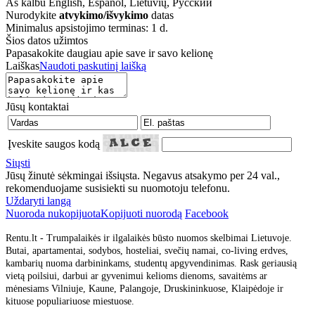
Aš kalbu
English, Español, Lietuvių, Русский
Nurodykite
atvykimo/išvykimo
datas
Minimalus apsistojimo terminas: 1 d.
Šios datos užimtos
Papasakokite daugiau apie save ir savo kelionę
Laiškas
Naudoti paskutinį laišką
Jūsų kontaktai
Įveskite saugos kodą
Siųsti
Jūsų žinutė sėkmingai išsiųsta. Negavus atsakymo per 24 val.,
rekomenduojame susisiekti su nuomotoju telefonu.
Uždaryti langą
Nuoroda nukopijuota
Kopijuoti nuorodą
Facebook
Rentu.lt - Trumpalaikės ir ilgalaikės būsto nuomos skelbimai Lietuvoje.
Butai, apartamentai, sodybos, hosteliai, svečių namai, co-living erdves,
kambarių nuoma darbininkams, studentų apgyvendinimas. Rask geriausią
vietą poilsiui, darbui ar gyvenimui kelioms dienoms, savaitėms ar
mėnesiams Vilniuje, Kaune, Palangoje, Druskininkuose, Klaipėdoje ir
kituose populiariuose miestuose.