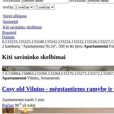
Atvykimas
Išvykimas
svečių
Siųsti užklausą
Susisiekti
Kiti savininko skelbimai
Išsaugoti
Dalintis
0,133233,133225,133240,133242,133224,133222,133226,133227,1
2 kambarių "Apartamentai Nr.24", 500 m iki jūros
Apartamentai
Pal
Kiti savininko skelbimai
€
98
1
0,156864,156863,133266,133264,133270,133273,133272,133267
Apartamentai
Vilnius, Senamiestis
Cosy old Vilnius - mėgstantiems ramybę i
Apartamentai
kamb.
5 asm.
€
Plačiau
98
už naktį
€
110