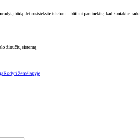
urodytą būdą. Jei susisieksite telefonu - būtinai paminėkite, kad kontaktus rado
lo žinučių sistemą
ga
Rodyti žemėlapyje