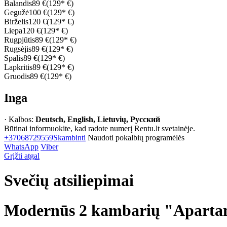
Balandis
89 €
(129* €)
Gegužė
100 €
(129* €)
Birželis
120 €
(129* €)
Liepa
120 €
(129* €)
Rugpjūtis
89 €
(129* €)
Rugsėjis
89 €
(129* €)
Spalis
89 €
(129* €)
Lapkritis
89 €
(129* €)
Gruodis
89 €
(129* €)
Inga
· Kalbos:
Deutsch, English, Lietuvių, Русский
Būtinai informuokite, kad radote numerį Rentu.lt svetainėje.
+37068729559
Skambinti
Naudoti pokalbių programėlės
WhatsApp
Viber
Grįžti atgal
Svečių atsiliepimai
Modernūs 2 kambarių "Apartame