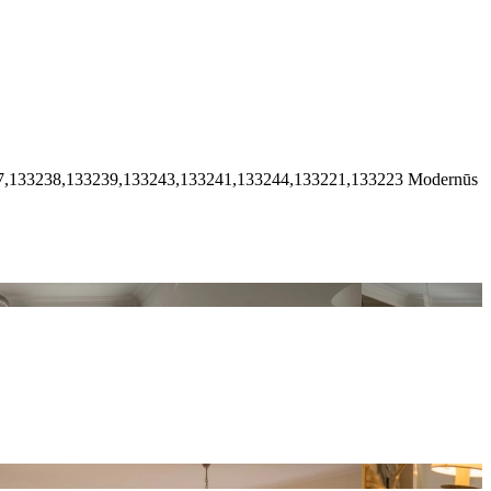
7,133238,133239,133243,133241,133244,133221,133223
Modernūs