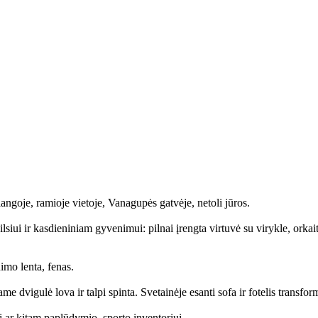
ngoje, ramioje vietoje, Vanagupės gatvėje, netoli jūros.
iui ir kasdieniniam gyvenimui: pilnai įrengta virtuvė su virykle, orkaite
imo lenta, fenas.
dvigulė lova ir talpi spinta. Svetainėje esanti sofa ir fotelis transform
 ar kitam paplūdymio, sporto inventoriui.