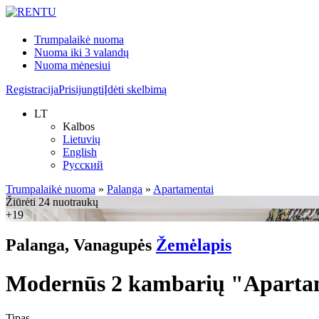
Trumpalaikė nuoma
Nuoma iki 3 valandų
Nuoma mėnesiui
Registracija
Prisijungti
Įdėti skelbimą
LT
Kalbos
Lietuvių
English
Русский
Trumpalaikė nuoma
»
Palanga
»
Apartamentai
Žiūrėti 24 nuotraukų
+19
Palanga, Vanagupės
Žemėlapis
Modernūs 2 kambarių "Apartame
Tipas