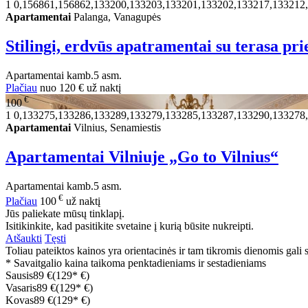
1
0,156861,156862,133200,133203,133201,133202,133217,133212
Apartamentai
Palanga, Vanagupės
Stilingi, erdvūs apatramentai su terasa pri
Apartamentai
kamb.
5 asm.
Plačiau
nuo
120 €
už naktį
€
100
1
0,133275,133286,133289,133279,133285,133287,133290,133278
Apartamentai
Vilnius, Senamiestis
Apartamentai Vilniuje „Go to Vilnius“
Apartamentai
kamb.
5 asm.
€
Plačiau
100
už naktį
Jūs paliekate mūsų tinklapį.
Isitikinkite, kad pasitikite svetaine į kurią būsite nukreipti.
Atšaukti
Tęsti
Toliau pateiktos kainos yra orientacinės ir tam tikromis dienomis gali sk
* Savaitgalio kaina taikoma penktadieniams ir sestadieniams
Sausis
89 €
(129* €)
Vasaris
89 €
(129* €)
Kovas
89 €
(129* €)