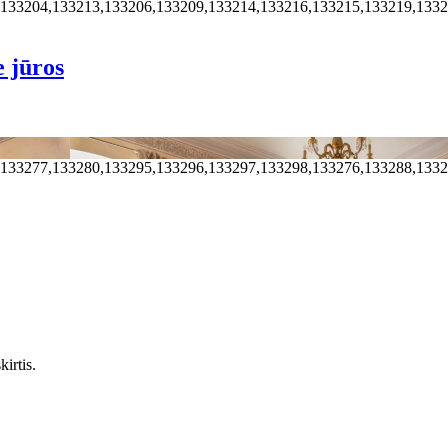
,133204,133213,133206,133209,133214,133216,133215,133219,133
e jūros
,133277,133280,133295,133296,133297,133298,133276,133288,133
irtis.