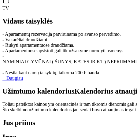
TV
Vidaus taisyklės
- Apartamentų rezervacija patvirtinama po avanso pervedimo.
- Vakarėliai draudžiami.
- Rūkyti apartamentuose draudžiama.
- Apartamentuose apsistoti gali tik užsakyme nurodyti asmenys.
-
NAMINIAI GYVŪNAI ( ŠUNYS, KATĖS IR KT.) NEPRIIMAMI
- Nesilaikant namų taisyklių, taikoma 200 € bauda.
+ Daugiau
Užimtumo kalendorius
Kalendorius atnauj
Toliau pateiktos kainos yra orientacinės ir tam tikromis dienomis gali sk
Šio skelbimo užimtumo kalendorius jau seniai buvo atnaujintas ir gali
Jus priims
Inga