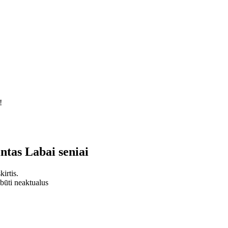
!
intas
Labai seniai
irtis.
 būti neaktualus