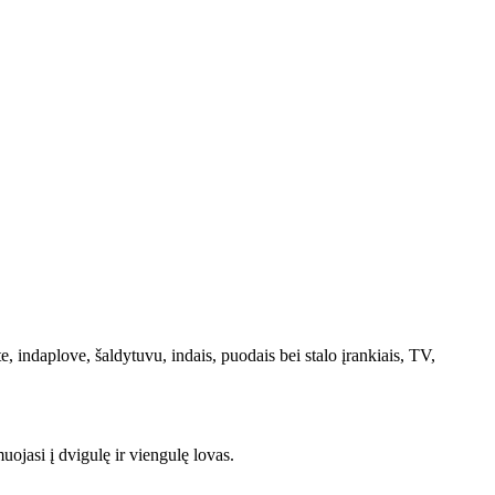
, indaplove, šaldytuvu, indais, puodais bei stalo įrankiais, TV,
uojasi į dvigulę ir viengulę lovas.