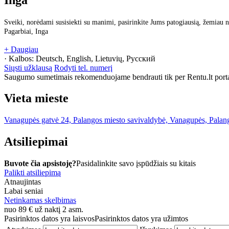
Sveiki, norėdami susisiekti su manimi, pasirinkite Jums patogiausią, žemiau n
Pagarbiai, Inga
+ Daugiau
· Kalbos:
Deutsch, English, Lietuvių, Русский
Siųsti užklausą
Rodyti tel. numerį
Saugumo sumetimais rekomenduojame bendrauti tik per Rentu.lt porta
Vieta mieste
Vanagupės gatvė 24, Palangos miesto savivaldybė, Vanagupės, Palan
Atsiliepimai
Buvote čia apsistoję?
Pasidalinkite savo įspūdžiais su kitais
Palikti atsiliepimą
Atnaujintas
Labai seniai
Netinkamas skelbimas
nuo
89
€
už naktį 2 asm.
Pasirinktos datos yra laisvos
Pasirinktos datos yra užimtos