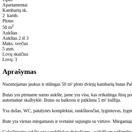
Apartamentai
Kambarių sk.
2
kamb.
Plotas
2
50 m
Aukštas
Aukštas
2 iš 3
Maks. svečiai
5
asm.
Lovų skaičius
Lovų:
3
Aprašymas
Nuomojamas jaukus ir stilingas 50 m² ploto dviejų kambarių butas Pala
Butas yra pirmame namo aukšte, jame yra visa, kas reikalinga Jūsų poils
automatinė skalbyklė. Butas su balkonu ir įstiklinta 5 m² lodžija.
Yra dušas, WC, patalynės komplektai, rankšluosčiai, lygintuvas, lygin
Bute yra vienas miegamasis ir svetainė sujungta su virtuve. Miegamajame 
Cokoliniame aukšte yra sandėliukas dviračiams , vaikiškam vežimėliui