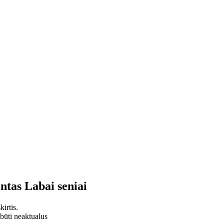
intas
Labai seniai
irtis.
 būti neaktualus