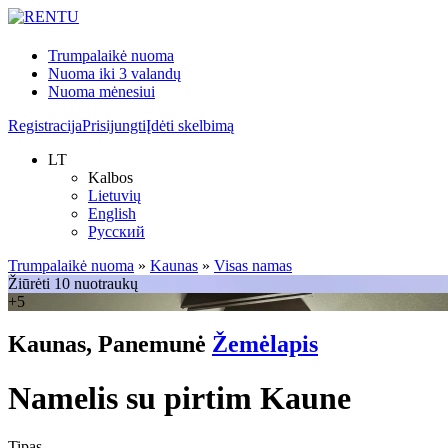
Trumpalaikė nuoma
Nuoma iki 3 valandų
Nuoma mėnesiui
Registracija
Prisijungti
Įdėti skelbimą
LT
Kalbos
Lietuvių
English
Русский
Trumpalaikė nuoma
»
Kaunas
»
Visas namas
Žiūrėti 10 nuotraukų
+5
Kaunas, Panemunė
Žemėlapis
Namelis su pirtim Kaune
Tipas