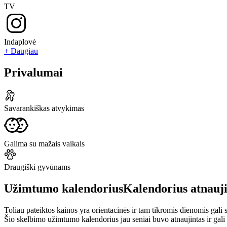
TV
Indaplovė
+ Daugiau
Privalumai
Savarankiškas atvykimas
Galima su mažais vaikais
Draugiški gyvūnams
Užimtumo kalendorius
Kalendorius atnauj
Toliau pateiktos kainos yra orientacinės ir tam tikromis dienomis gali sk
Šio skelbimo užimtumo kalendorius jau seniai buvo atnaujintas ir gali