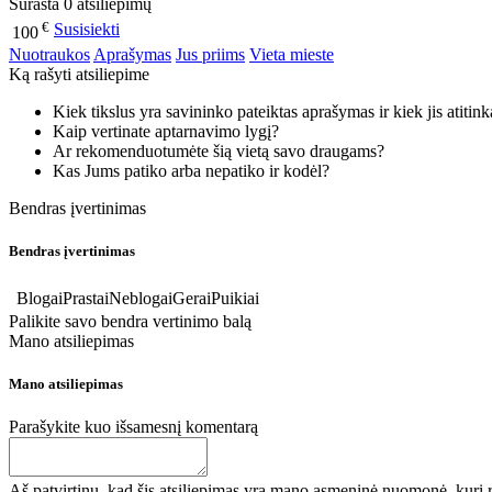
Surasta 0 atsiliepimų
€
Susisiekti
100
Nuotraukos
Aprašymas
Jus priims
Vieta mieste
Ką rašyti atsiliepime
Kiek tikslus yra savininko pateiktas aprašymas ir kiek jis atitin
Kaip vertinate aptarnavimo lygį?
Ar rekomenduotumėte šią vietą savo draugams?
Kas Jums patiko arba nepatiko ir kodėl?
Bendras įvertinimas
Bendras įvertinimas
Blogai
Prastai
Neblogai
Gerai
Puikiai
Palikite savo bendra vertinimo balą
Mano atsiliepimas
Mano atsiliepimas
Parašykite kuo išsamesnį komentarą
Aš patvirtinu, kad šis atsiliepimas yra mano asmeninė nuomonė, kuri r