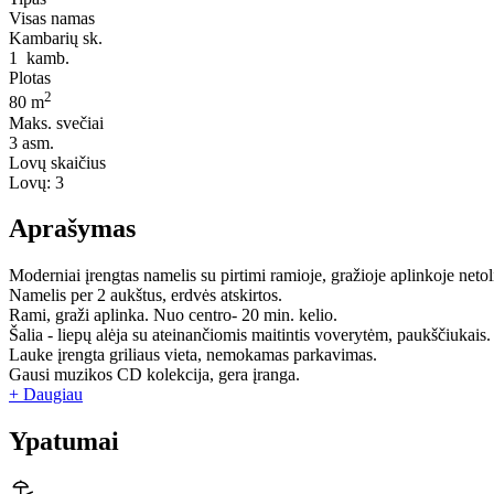
Visas namas
Kambarių sk.
1
kamb.
Plotas
2
80 m
Maks. svečiai
3
asm.
Lovų skaičius
Lovų:
3
Aprašymas
Moderniai įrengtas namelis su pirtimi ramioje, gražioje aplinkoje neto
Namelis per 2 aukštus, erdvės atskirtos.
Rami, graži aplinka. Nuo centro- 20 min. kelio.
Šalia - liepų alėja su ateinančiomis maitintis voverytėm, paukščiukais.
Lauke įrengta griliaus vieta, nemokamas parkavimas.
Gausi muzikos CD kolekcija, gera įranga.
+ Daugiau
Ypatumai