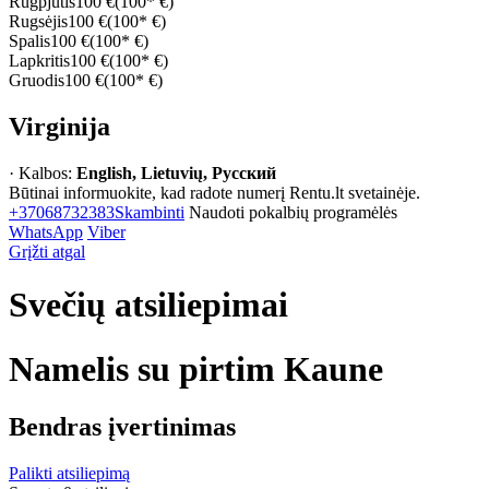
Rugpjūtis
100 €
(100* €)
Rugsėjis
100 €
(100* €)
Spalis
100 €
(100* €)
Lapkritis
100 €
(100* €)
Gruodis
100 €
(100* €)
Virginija
· Kalbos:
English, Lietuvių, Русский
Būtinai informuokite, kad radote numerį Rentu.lt svetainėje.
+37068732383
Skambinti
Naudoti pokalbių programėlės
WhatsApp
Viber
Grįžti atgal
Svečių atsiliepimai
Namelis su pirtim Kaune
Bendras įvertinimas
Palikti atsiliepimą