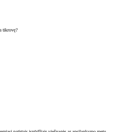
ka tikrovę?
emiasi patirtais įspūdžiais viešnagės ar apsilankymo metu.