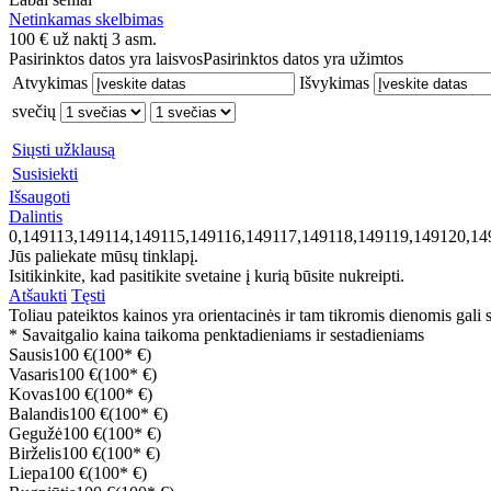
Netinkamas skelbimas
100
€
už naktį 3 asm.
Pasirinktos datos yra laisvos
Pasirinktos datos yra užimtos
Atvykimas
Išvykimas
svečių
Siųsti užklausą
Susisiekti
Išsaugoti
Dalintis
0,149113,149114,149115,149116,149117,149118,149119,149120,1
Jūs paliekate mūsų tinklapį.
Isitikinkite, kad pasitikite svetaine į kurią būsite nukreipti.
Atšaukti
Tęsti
Toliau pateiktos kainos yra orientacinės ir tam tikromis dienomis gali sk
* Savaitgalio kaina taikoma penktadieniams ir sestadieniams
Sausis
100 €
(100* €)
Vasaris
100 €
(100* €)
Kovas
100 €
(100* €)
Balandis
100 €
(100* €)
Gegužė
100 €
(100* €)
Birželis
100 €
(100* €)
Liepa
100 €
(100* €)