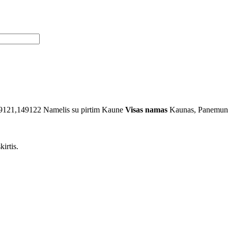
49121,149122
Namelis su pirtim Kaune
Visas namas
Kaunas, Panemun
irtis.