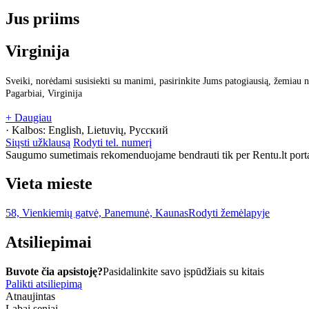
Jus priims
Virginija
Sveiki, norėdami susisiekti su manimi, pasirinkite Jums patogiausią, žemiau n
Pagarbiai, Virginija
+ Daugiau
· Kalbos:
English, Lietuvių, Русский
Siųsti užklausą
Rodyti tel. numerį
Saugumo sumetimais rekomenduojame bendrauti tik per Rentu.lt porta
Vieta mieste
58, Vienkiemių gatvė, Panemunė, Kaunas
Rodyti žemėlapyje
Atsiliepimai
Buvote čia apsistoję?
Pasidalinkite savo įspūdžiais su kitais
Palikti atsiliepimą
Atnaujintas
Labai seniai