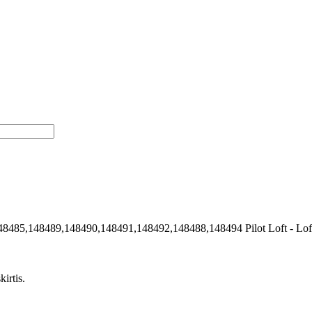
48485,148489,148490,148491,148492,148488,148494
Pilot Loft - Lo
irtis.