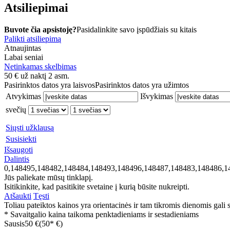
Atsiliepimai
Buvote čia apsistoję?
Pasidalinkite savo įspūdžiais su kitais
Palikti atsiliepimą
Atnaujintas
Labai seniai
Netinkamas skelbimas
50
€
už naktį 2 asm.
Pasirinktos datos yra laisvos
Pasirinktos datos yra užimtos
Atvykimas
Išvykimas
svečių
Siųsti užklausą
Susisiekti
Išsaugoti
Dalintis
0,148495,148482,148484,148493,148496,148487,148483,148486,1
Jūs paliekate mūsų tinklapį.
Isitikinkite, kad pasitikite svetaine į kurią būsite nukreipti.
Atšaukti
Tęsti
Toliau pateiktos kainos yra orientacinės ir tam tikromis dienomis gali sk
* Savaitgalio kaina taikoma penktadieniams ir sestadieniams
Sausis
50 €
(50* €)