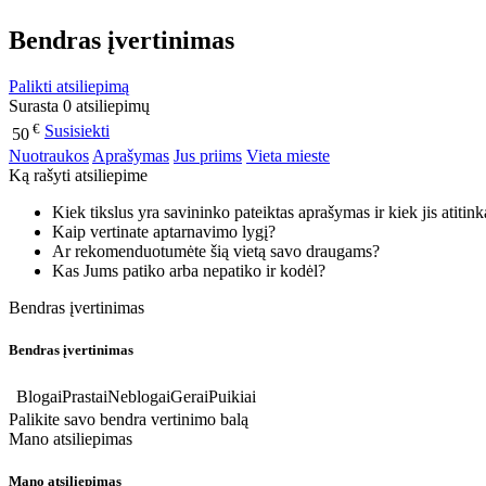
Bendras įvertinimas
Palikti atsiliepimą
Surasta 0 atsiliepimų
€
Susisiekti
50
Nuotraukos
Aprašymas
Jus priims
Vieta mieste
Ką rašyti atsiliepime
Kiek tikslus yra savininko pateiktas aprašymas ir kiek jis atitin
Kaip vertinate aptarnavimo lygį?
Ar rekomenduotumėte šią vietą savo draugams?
Kas Jums patiko arba nepatiko ir kodėl?
Bendras įvertinimas
Bendras įvertinimas
Blogai
Prastai
Neblogai
Gerai
Puikiai
Palikite savo bendra vertinimo balą
Mano atsiliepimas
Mano atsiliepimas