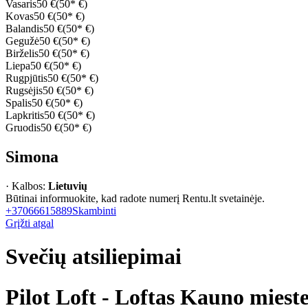
Vasaris
50 €
(50* €)
Kovas
50 €
(50* €)
Balandis
50 €
(50* €)
Gegužė
50 €
(50* €)
Birželis
50 €
(50* €)
Liepa
50 €
(50* €)
Rugpjūtis
50 €
(50* €)
Rugsėjis
50 €
(50* €)
Spalis
50 €
(50* €)
Lapkritis
50 €
(50* €)
Gruodis
50 €
(50* €)
Simona
· Kalbos:
Lietuvių
Būtinai informuokite, kad radote numerį Rentu.lt svetainėje.
+37066615889
Skambinti
Grįžti atgal
Svečių atsiliepimai
Pilot Loft - Loftas Kauno miest