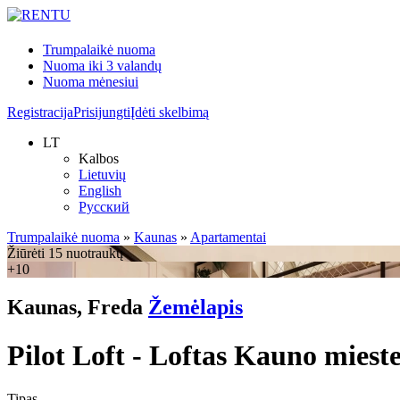
Trumpalaikė nuoma
Nuoma iki 3 valandų
Nuoma mėnesiui
Registracija
Prisijungti
Įdėti skelbimą
LT
Kalbos
Lietuvių
English
Русский
Trumpalaikė nuoma
»
Kaunas
»
Apartamentai
Žiūrėti 15 nuotraukų
+10
Kaunas, Freda
Žemėlapis
Pilot Loft - Loftas Kauno miest
Tipas