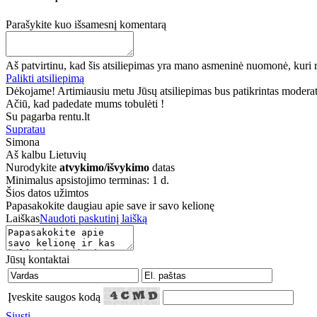
Parašykite kuo išsamesnį komentarą
Aš patvirtinu, kad šis atsiliepimas yra mano asmeninė nuomonė, kuri r
Palikti atsiliepimą
Dėkojame! Artimiausiu metu Jūsų atsiliepimas bus patikrintas moderatori
Ačiū, kad padedate mums tobulėti !
Su pagarba rentu.lt
Supratau
Simona
Aš kalbu
Lietuvių
Nurodykite
atvykimo/išvykimo
datas
Minimalus apsistojimo terminas: 1 d.
Šios datos užimtos
Papasakokite daugiau apie save ir savo kelionę
Laiškas
Naudoti paskutinį laišką
Jūsų kontaktai
Įveskite saugos kodą
Siųsti