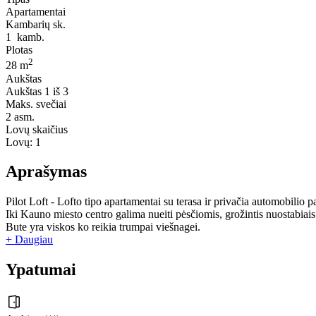
Apartamentai
Kambarių sk.
1
kamb.
Plotas
2
28 m
Aukštas
Aukštas
1 iš 3
Maks. svečiai
2
asm.
Lovų skaičius
Lovų:
1
Aprašymas
Pilot Loft - Lofto tipo apartamentai su terasa ir privačia automobilio 
Iki Kauno miesto centro galima nueiti pėsčiomis, grožintis nuostabiais
Bute yra viskos ko reikia trumpai viešnagei.
+ Daugiau
Ypatumai