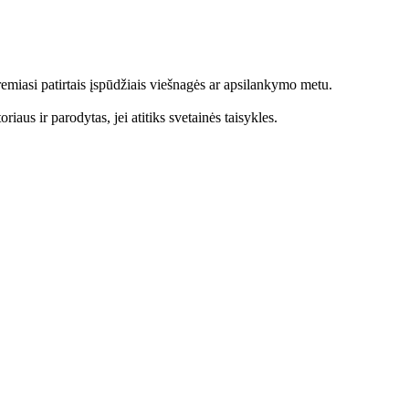
emiasi patirtais įspūdžiais viešnagės ar apsilankymo metu.
aus ir parodytas, jei atitiks svetainės taisykles.