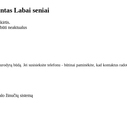
intas
Labai seniai
irtis.
 būti neaktualus
urodytą būdą. Jei susisieksite telefonu - būtinai paminėkite, kad kontaktus rado
lo žinučių sistemą