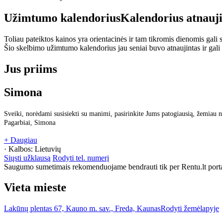
Užimtumo kalendorius
Kalendorius atnauj
Toliau pateiktos kainos yra orientacinės ir tam tikromis dienomis gali sk
Šio skelbimo užimtumo kalendorius jau seniai buvo atnaujintas ir gali
Jus priims
Simona
Sveiki, norėdami susisiekti su manimi, pasirinkite Jums patogiausią, žemiau n
Pagarbiai, Simona
+ Daugiau
· Kalbos:
Lietuvių
Siųsti užklausą
Rodyti tel. numerį
Saugumo sumetimais rekomenduojame bendrauti tik per Rentu.lt porta
Vieta mieste
Lakūnų plentas 67, Kauno m. sav., Freda, Kaunas
Rodyti žemėlapyje