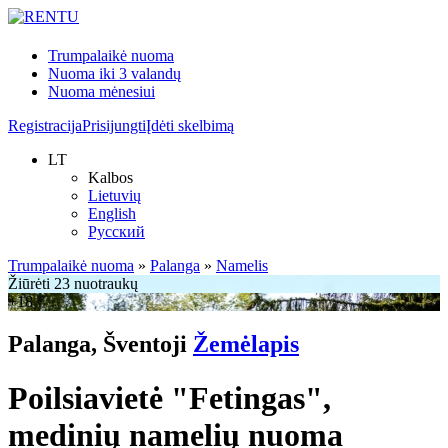
Trumpalaikė nuoma
Nuoma iki 3 valandų
Nuoma mėnesiui
Registracija
Prisijungti
Įdėti skelbimą
LT
Kalbos
Lietuvių
English
Русский
Trumpalaikė nuoma
»
Palanga
»
Namelis
Žiūrėti 23 nuotraukų
+18
Palanga, Šventoji
Žemėlapis
Poilsiavietė "Fetingas",
medinių namelių nuoma