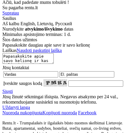
Ačiū, kad padedate mums tobulėti !
Su pagarba rentu.lt
Supratau
Saulius
Aš kalbu
English, Lietuvių, Русский
Nurodykite
atvykimo/išvykimo
datas
Minimalus apsistojimo terminas: 1 d.
Šios datos užimtos
Papasakokite daugiau apie save ir savo kelionę
Laiškas
Naudoti paskutinį laišką
Jūsų kontaktai
Įveskite saugos kodą
Siųsti
Jūsų žinutė sėkmingai išsiųsta. Negavus atsakymo per 24 val.,
rekomenduojame susisiekti su nuomotoju telefonu.
Uždaryti langą
Nuoroda nukopijuota
Kopijuoti nuorodą
Facebook
Rentu.lt - Trumpalaikės ir ilgalaikės būsto nuomos skelbimai Lietuvoje.
Butai, apartamentai, sodybos, hosteliai, svečių namai, co-living erdves,