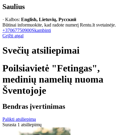
Saulius
· Kalbos:
English, Lietuvių, Русский
Būtinai informuokite, kad radote numerį Rentu.lt svetainėje.
+37067750900
Skambinti
Grįžti atgal
Svečių atsiliepimai
Poilsiavietė "Fetingas",
medinių namelių nuoma
Šventojoje
Bendras įvertinimas
Palikti atsiliepimą
Surasta 1 atsiliepimų