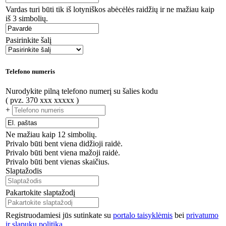
Vardas turi būti tik iš lotyniškos abėcėlės raidžių ir ne mažiau kaip
iš 3 simbolių.
Pasirinkite šalį
Telefono numeris
Nurodykite pilną telefono numerį su šalies kodu
( pvz. 370 xxx xxxxx )
+
Ne mažiau kaip 12 simbolių.
Privalo būti bent viena didžioji raidė.
Privalo būti bent viena mažoji raidė.
Privalo būti bent vienas skaičius.
Slaptažodis
Pakartokite slaptažodį
Registruodamiesi jūs sutinkate su
portalo taisyklėmis
bei
privatumo
ir slapukų politika