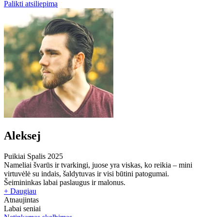
Palikti atsiliepimą
Aleksej
Puikiai
Spalis 2025
Nameliai švarūs ir tvarkingi, juose yra viskas, ko reikia – mini
virtuvėlė su indais, šaldytuvas ir visi būtini patogumai.
Šeimininkas labai paslaugus ir malonus.
+ Daugiau
Atnaujintas
Labai seniai