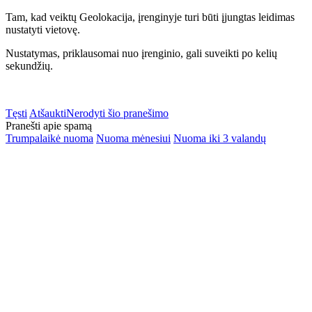
Tam, kad veiktų Geolokacija, įrenginyje turi būti įjungtas leidimas
nustatyti vietovę.
Nustatymas, priklausomai nuo įrenginio, gali suveikti po kelių
sekundžių.
Tęsti
Atšaukti
Nerodyti šio pranešimo
Pranešti apie spamą
Trumpalaikė nuoma
Nuoma mėnesiui
Nuoma iki 3 valandų