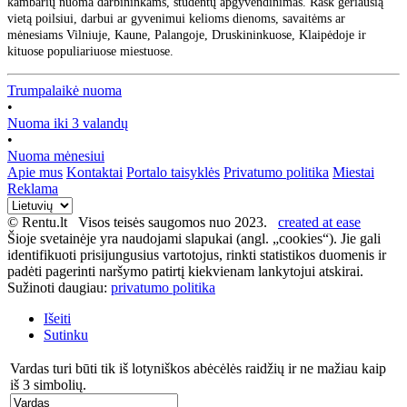
kambarių nuoma darbininkams, studentų apgyvendinimas. Rask geriausią
vietą poilsiui, darbui ar gyvenimui kelioms dienoms, savaitėms ar
mėnesiams Vilniuje, Kaune, Palangoje, Druskininkuose, Klaipėdoje ir
kituose populiariuose miestuose.
Trumpalaikė nuoma
•
Nuoma iki 3 valandų
•
Nuoma mėnesiui
Apie mus
Kontaktai
Portalo taisyklės
Privatumo politika
Miestai
Reklama
© Rentu.lt Visos teisės saugomos nuo 2023.
created at ease
Šioje svetainėje yra naudojami slapukai (angl. „cookies“). Jie gali
identifikuoti prisijungusius vartotojus, rinkti statistikos duomenis ir
padėti pagerinti naršymo patirtį kiekvienam lankytojui atskirai.
Sužinoti daugiau:
privatumo politika
Išeiti
Sutinku
Vardas turi būti tik iš lotyniškos abėcėlės raidžių ir ne mažiau kaip
iš 3 simbolių.