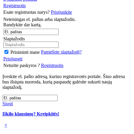
Registruotis
Esate registruotas narys?
Prisijunkite
Neteisingas el. paštas arba slaptažodis.
Bandykite dar kartą.
Slaptažodis
Pamiršote slaptažodį?
Prisiminti mane
Prisijungti
Neturite paskyros ?
Registruotis
Įveskite el. pašto adresą, kuriuo registravotės portale. Šiuo adresu
bus išsiųsta nuoroda, kurią paspaudę galėsite sukurti naują
slaptažodį.
Siųsti
Iškilo klausimų? Kreipkitės!
×