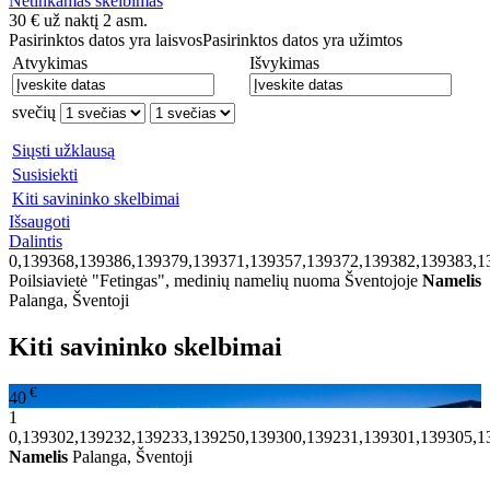
Netinkamas skelbimas
30
€
už naktį 2 asm.
Pasirinktos datos yra laisvos
Pasirinktos datos yra užimtos
Atvykimas
Išvykimas
svečių
Siųsti užklausą
Susisiekti
Kiti savininko skelbimai
Išsaugoti
Dalintis
0,139368,139386,139379,139371,139357,139372,139382,139383,1
Poilsiavietė "Fetingas", medinių namelių nuoma Šventojoje
Namelis
Palanga, Šventoji
Kiti savininko skelbimai
€
40
1
0,139302,139232,139233,139250,139300,139231,139301,139305,1
Namelis
Palanga, Šventoji