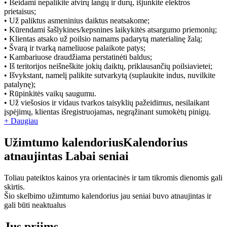
• Išeidami nepalikite atvirų langų ir durų, išjunkite elektros
prietaisus;
• Už paliktus asmeninius daiktus neatsakome;
• Kūrendami šašlykines/kepsnines laikykitės atsargumo priemonių;
• Klientas atsako už poilsio namams padarytą materialinę žalą;
• Švarą ir tvarką nameliuose palaikote patys;
• Kambariuose draudžiama perstatinėti baldus;
• Iš teritorijos neišneškite jokių daiktų, priklausančių poilsiavietei;
• Išvykstant, namelį palikite sutvarkytą (suplaukite indus, nuvilkite
patalynę);
• Rūpinkitės vaikų saugumu.
• Už viešosios ir vidaus tvarkos taisyklių pažeidimus, nesilaikant
įspėjimų, klientas išregistruojamas, negrąžinant sumokėtų pinigų.
+ Daugiau
Užimtumo kalendorius
Kalendorius
atnaujintas
Labai seniai
Toliau pateiktos kainos yra orientacinės ir tam tikromis dienomis gali
skirtis.
Šio skelbimo užimtumo kalendorius jau seniai buvo atnaujintas ir
gali būti neaktualus
Jus priims