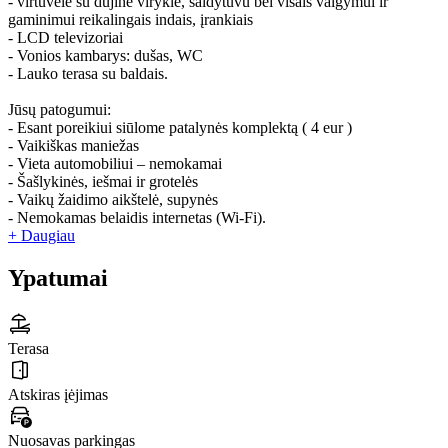
- virtuvėlė su dujine virykle, šaldytuvu bei visais valgymui ir
gaminimui reikalingais indais, įrankiais
- LCD televizoriai
- Vonios kambarys: dušas, WC
- Lauko terasa su baldais.
Jūsų patogumui:
- Esant poreikiui siūlome patalynės komplektą ( 4 eur )
- Vaikiškas maniežas
- Vieta automobiliui – nemokamai
- Šašlykinės, iešmai ir grotelės
- Vaikų žaidimo aikštelė, supynės
- Nemokamas belaidis internetas (Wi-Fi).
+ Daugiau
Ypatumai
Terasa
Atskiras įėjimas
Nuosavas parkingas