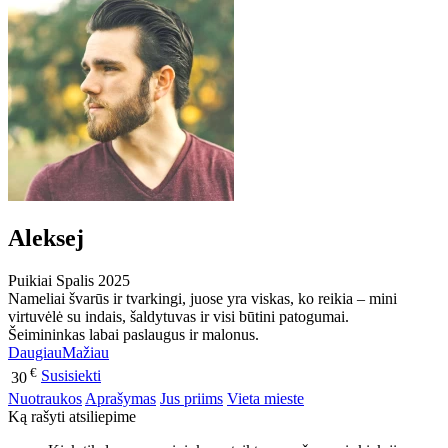
Aleksej
Puikiai
Spalis 2025
Nameliai švarūs ir tvarkingi, juose yra viskas, ko reikia – mini
virtuvėlė su indais, šaldytuvas ir visi būtini patogumai.
Šeimininkas labai paslaugus ir malonus.
Daugiau
Mažiau
€
Susisiekti
30
Nuotraukos
Aprašymas
Jus priims
Vieta mieste
Ką rašyti atsiliepime