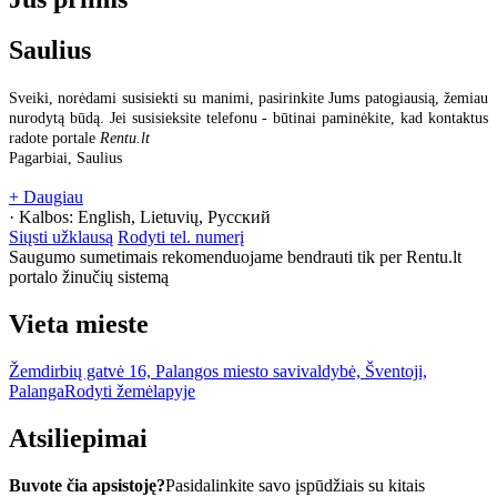
Saulius
Sveiki, norėdami susisiekti su manimi, pasirinkite Jums patogiausią, žemiau
nurodytą būdą. Jei susisieksite telefonu - būtinai paminėkite, kad kontaktus
radote portale
Rentu.lt
Pagarbiai, Saulius
+ Daugiau
· Kalbos:
English, Lietuvių, Русский
Siųsti užklausą
Rodyti tel. numerį
Saugumo sumetimais rekomenduojame bendrauti tik per Rentu.lt
portalo žinučių sistemą
Vieta mieste
Žemdirbių gatvė 16, Palangos miesto savivaldybė, Šventoji,
Palanga
Rodyti žemėlapyje
Atsiliepimai
Buvote čia apsistoję?
Pasidalinkite savo įspūdžiais su kitais