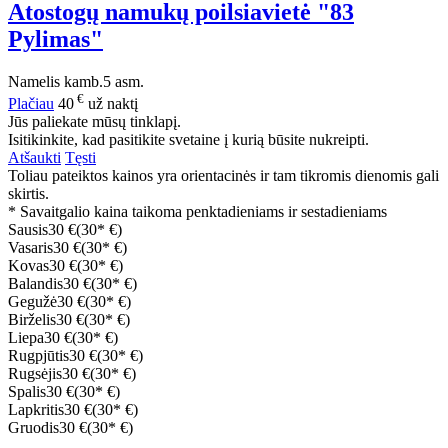
Atostogų namukų poilsiavietė "83
Pylimas"
Namelis
kamb.
5 asm.
€
Plačiau
40
už naktį
Jūs paliekate mūsų tinklapį.
Isitikinkite, kad pasitikite svetaine į kurią būsite nukreipti.
Atšaukti
Tęsti
Toliau pateiktos kainos yra orientacinės ir tam tikromis dienomis gali
skirtis.
* Savaitgalio kaina taikoma penktadieniams ir sestadieniams
Sausis
30 €
(30* €)
Vasaris
30 €
(30* €)
Kovas
30 €
(30* €)
Balandis
30 €
(30* €)
Gegužė
30 €
(30* €)
Birželis
30 €
(30* €)
Liepa
30 €
(30* €)
Rugpjūtis
30 €
(30* €)
Rugsėjis
30 €
(30* €)
Spalis
30 €
(30* €)
Lapkritis
30 €
(30* €)
Gruodis
30 €
(30* €)