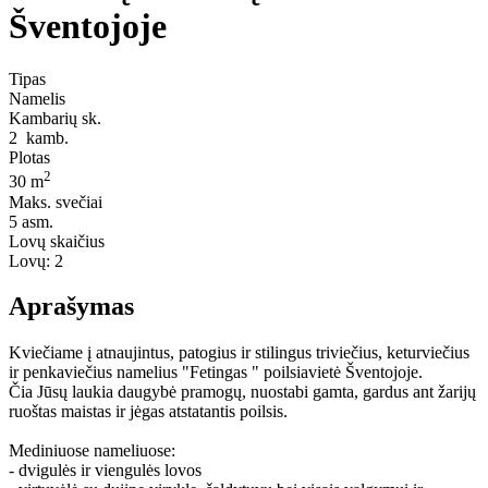
Šventojoje
Tipas
Namelis
Kambarių sk.
2
kamb.
Plotas
2
30 m
Maks. svečiai
5
asm.
Lovų skaičius
Lovų:
2
Aprašymas
Kviečiame į atnaujintus, patogius ir stilingus triviečius, keturviečius
ir penkaviečius namelius "Fetingas " poilsiavietė Šventojoje.
Čia Jūsų laukia daugybė pramogų, nuostabi gamta, gardus ant žarijų
ruoštas maistas ir jėgas atstatantis poilsis.
Mediniuose nameliuose:
- dvigulės ir viengulės lovos