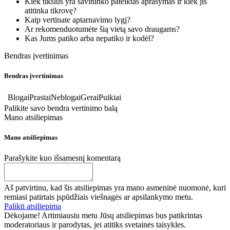
Kiek tikslus yra savininko pateiktas aprašymas ir kiek jis
atitinka tikrovę?
Kaip vertinate aptarnavimo lygį?
Ar rekomenduotumėte šią vietą savo draugams?
Kas Jums patiko arba nepatiko ir kodėl?
Bendras įvertinimas
Bendras įvertinimas
Blogai
Prastai
Neblogai
Gerai
Puikiai
Palikite savo bendra vertinimo balą
Mano atsiliepimas
Mano atsiliepimas
Parašykite kuo išsamesnį komentarą
Aš patvirtinu, kad šis atsiliepimas yra mano asmeninė nuomonė, kuri
remiasi patirtais įspūdžiais viešnagės ar apsilankymo metu.
Palikti atsiliepimą
Dėkojame! Artimiausiu metu Jūsų atsiliepimas bus patikrintas
moderatoriaus ir parodytas, jei atitiks svetainės taisykles.