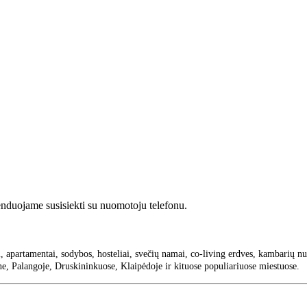
enduojame susisiekti su nuomotoju telefonu.
i, apartamentai, sodybos, hosteliai, svečių namai, co-living erdves, kambarių 
, Palangoje, Druskininkuose, Klaipėdoje ir kituose populiariuose miestuose.