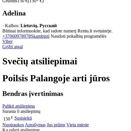
Gruodis
150 €
(150* €)
Adelina
· Kalbos:
Lietuvių, Русский
Būtinai informuokite, kad radote numerį Rentu.lt svetainėje.
+37060978978
Skambinti
Naudoti pokalbių programėlės
Viber
Grįžti atgal
Svečių atsiliepimai
Poilsis Palangoje arti jūros
Bendras įvertinimas
Palikti atsiliepimą
Surasta 0 atsiliepimų
€
Susisiekti
150
Nuotraukos
Aprašymas
Jus priims
Vieta mieste
Ką rašyti atsiliepime