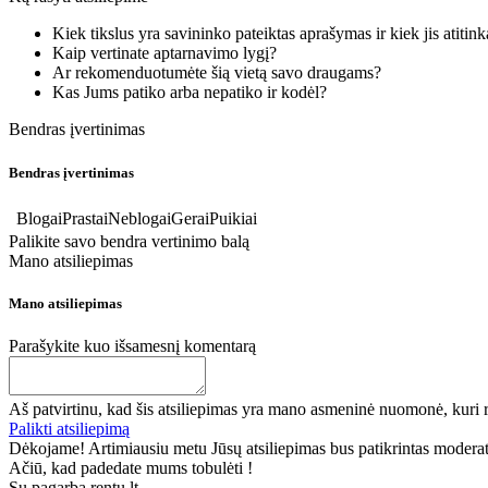
Kiek tikslus yra savininko pateiktas aprašymas ir kiek jis atitin
Kaip vertinate aptarnavimo lygį?
Ar rekomenduotumėte šią vietą savo draugams?
Kas Jums patiko arba nepatiko ir kodėl?
Bendras įvertinimas
Bendras įvertinimas
Blogai
Prastai
Neblogai
Gerai
Puikiai
Palikite savo bendra vertinimo balą
Mano atsiliepimas
Mano atsiliepimas
Parašykite kuo išsamesnį komentarą
Aš patvirtinu, kad šis atsiliepimas yra mano asmeninė nuomonė, kuri r
Palikti atsiliepimą
Dėkojame! Artimiausiu metu Jūsų atsiliepimas bus patikrintas moderatori
Ačiū, kad padedate mums tobulėti !
Su pagarba rentu.lt