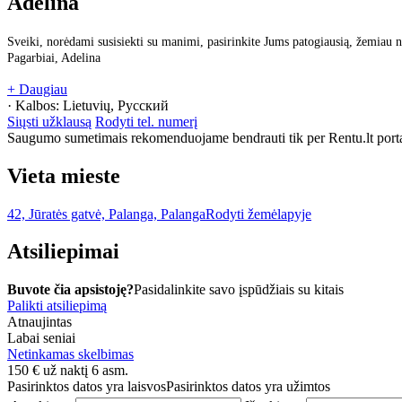
Adelina
Sveiki, norėdami susisiekti su manimi, pasirinkite Jums patogiausią, žemiau n
Pagarbiai, Adelina
+ Daugiau
· Kalbos:
Lietuvių, Русский
Siųsti užklausą
Rodyti tel. numerį
Saugumo sumetimais rekomenduojame bendrauti tik per Rentu.lt porta
Vieta mieste
42, Jūratės gatvė, Palanga, Palanga
Rodyti žemėlapyje
Atsiliepimai
Buvote čia apsistoję?
Pasidalinkite savo įspūdžiais su kitais
Palikti atsiliepimą
Atnaujintas
Labai seniai
Netinkamas skelbimas
150
€
už naktį 6 asm.
Pasirinktos datos yra laisvos
Pasirinktos datos yra užimtos