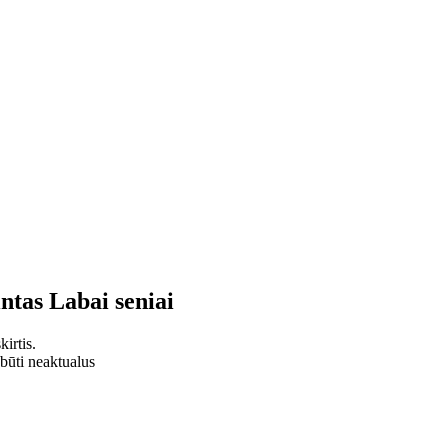
intas
Labai seniai
irtis.
 būti neaktualus