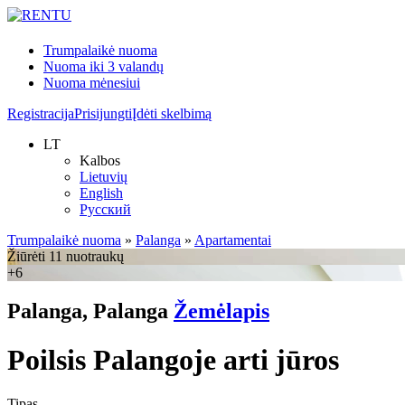
Trumpalaikė nuoma
Nuoma iki 3 valandų
Nuoma mėnesiui
Registracija
Prisijungti
Įdėti skelbimą
LT
Kalbos
Lietuvių
English
Русский
Trumpalaikė nuoma
»
Palanga
»
Apartamentai
Žiūrėti 11 nuotraukų
+6
Palanga, Palanga
Žemėlapis
Poilsis Palangoje arti jūros
Tipas