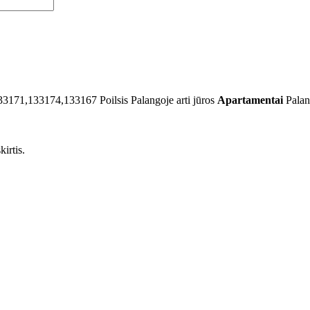
33171,133174,133167
Poilsis Palangoje arti jūros
Apartamentai
Palan
irtis.