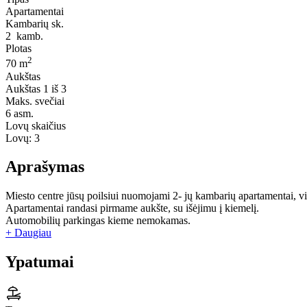
Apartamentai
Kambarių sk.
2
kamb.
Plotas
2
70 m
Aukštas
Aukštas
1 iš 3
Maks. svečiai
6
asm.
Lovų skaičius
Lovų:
3
Aprašymas
Miesto centre jūsų poilsiui nuomojami 2- jų kambarių apartamentai, v
Apartamentai randasi pirmame aukšte, su išėjimu į kiemelį.
Automobilių parkingas kieme nemokamas.
+ Daugiau
Ypatumai