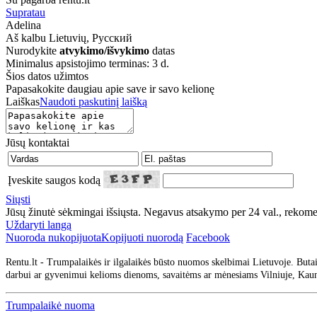
Supratau
Adelina
Aš kalbu
Lietuvių, Русский
Nurodykite
atvykimo/išvykimo
datas
Minimalus apsistojimo terminas: 3 d.
Šios datos užimtos
Papasakokite daugiau apie save ir savo kelionę
Laiškas
Naudoti paskutinį laišką
Jūsų kontaktai
Įveskite saugos kodą
Siųsti
Jūsų žinutė sėkmingai išsiųsta. Negavus atsakymo per 24 val., rekom
Uždaryti langą
Nuoroda nukopijuota
Kopijuoti nuorodą
Facebook
Rentu.lt - Trumpalaikės ir ilgalaikės būsto nuomos skelbimai Lietuvoje. Buta
darbui ar gyvenimui kelioms dienoms, savaitėms ar mėnesiams Vilniuje, Kaune
Trumpalaikė nuoma