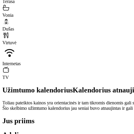
Terasa
Vonia
Dušas
Virtuvė
Internetas
TV
Užimtumo kalendorius
Kalendorius atnauj
Toliau pateiktos kainos yra orientacinės ir tam tikromis dienomis gali sk
Šio skelbimo užimtumo kalendorius jau seniai buvo atnaujintas ir gali
Jus priims