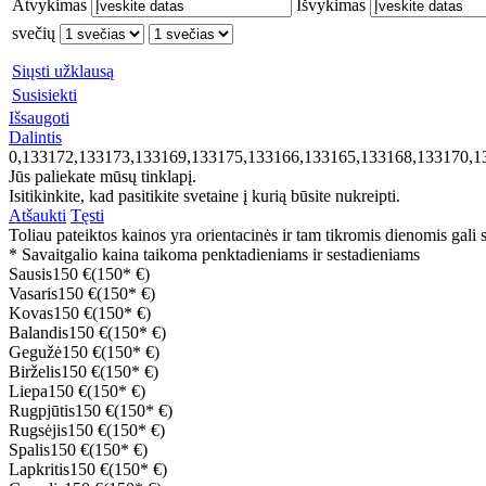
Atvykimas
Išvykimas
svečių
Siųsti užklausą
Susisiekti
Išsaugoti
Dalintis
0,133172,133173,133169,133175,133166,133165,133168,133170,1
Jūs paliekate mūsų tinklapį.
Isitikinkite, kad pasitikite svetaine į kurią būsite nukreipti.
Atšaukti
Tęsti
Toliau pateiktos kainos yra orientacinės ir tam tikromis dienomis gali sk
* Savaitgalio kaina taikoma penktadieniams ir sestadieniams
Sausis
150 €
(150* €)
Vasaris
150 €
(150* €)
Kovas
150 €
(150* €)
Balandis
150 €
(150* €)
Gegužė
150 €
(150* €)
Birželis
150 €
(150* €)
Liepa
150 €
(150* €)
Rugpjūtis
150 €
(150* €)
Rugsėjis
150 €
(150* €)
Spalis
150 €
(150* €)
Lapkritis
150 €
(150* €)