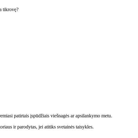
ka tikrovę?
emiasi patirtais įspūdžiais viešnagės ar apsilankymo metu.
aus ir parodytas, jei atitiks svetainės taisykles.