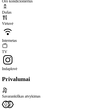
Oro kondicionierius
Dušas
Virtuvė
Internetas
TV
Indaplovė
Privalumai
Savarankiškas atvykimas