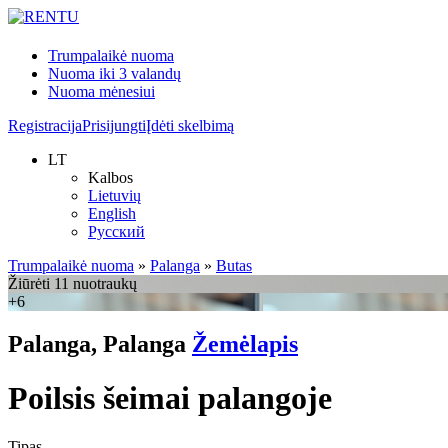
Trumpalaikė nuoma
Nuoma iki 3 valandų
Nuoma mėnesiui
Registracija
Prisijungti
Įdėti skelbimą
LT
Kalbos
Lietuvių
English
Русский
Trumpalaikė nuoma
»
Palanga
»
Butas
Žiūrėti 11 nuotraukų
+6
Palanga, Palanga
Žemėlapis
Poilsis šeimai palangoje
Tipas