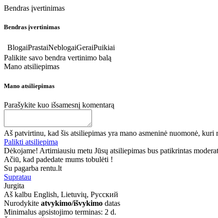
Bendras įvertinimas
Bendras įvertinimas
Blogai
Prastai
Neblogai
Gerai
Puikiai
Palikite savo bendra vertinimo balą
Mano atsiliepimas
Mano atsiliepimas
Parašykite kuo išsamesnį komentarą
Aš patvirtinu, kad šis atsiliepimas yra mano asmeninė nuomonė, kuri r
Palikti atsiliepimą
Dėkojame! Artimiausiu metu Jūsų atsiliepimas bus patikrintas moderatori
Ačiū, kad padedate mums tobulėti !
Su pagarba rentu.lt
Supratau
Jurgita
Aš kalbu
English, Lietuvių, Русский
Nurodykite
atvykimo/išvykimo
datas
Minimalus apsistojimo terminas: 2 d.