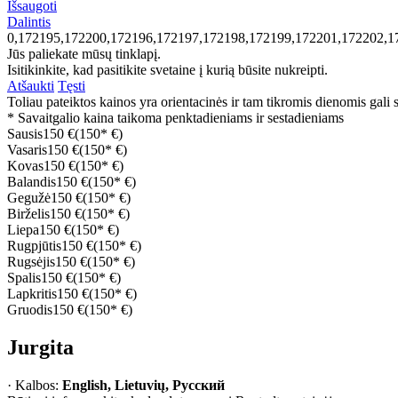
Išsaugoti
Dalintis
0,172195,172200,172196,172197,172198,172199,172201,172202,1
Jūs paliekate mūsų tinklapį.
Isitikinkite, kad pasitikite svetaine į kurią būsite nukreipti.
Atšaukti
Tęsti
Toliau pateiktos kainos yra orientacinės ir tam tikromis dienomis gali sk
* Savaitgalio kaina taikoma penktadieniams ir sestadieniams
Sausis
150 €
(150* €)
Vasaris
150 €
(150* €)
Kovas
150 €
(150* €)
Balandis
150 €
(150* €)
Gegužė
150 €
(150* €)
Birželis
150 €
(150* €)
Liepa
150 €
(150* €)
Rugpjūtis
150 €
(150* €)
Rugsėjis
150 €
(150* €)
Spalis
150 €
(150* €)
Lapkritis
150 €
(150* €)
Gruodis
150 €
(150* €)
Jurgita
· Kalbos:
English, Lietuvių, Русский