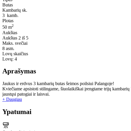
Butas
Kambarių sk.
3
kamb.
Plotas
2
50 m
Aukštas
Aukštas
2 iš 5
Maks. svečiai
8
asm.
Lovų skaičius
Lovų:
4
Aprašymas
Jaukus ir erdvus 3 kambarių butas šeimos poilsiui Palangoje!
Kviečiame apsistoti stilingame, šiuolaikiškai įrengtame trijų kambarių 
jaustųsi patogiai ir laisvai.
+ Daugiau
Ypatumai