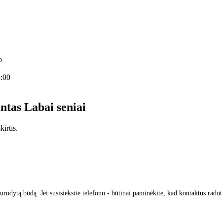
o
8:00
intas
Labai seniai
irtis.
urodytą būdą. Jei susisieksite telefonu - būtinai paminėkite, kad kontaktus rado