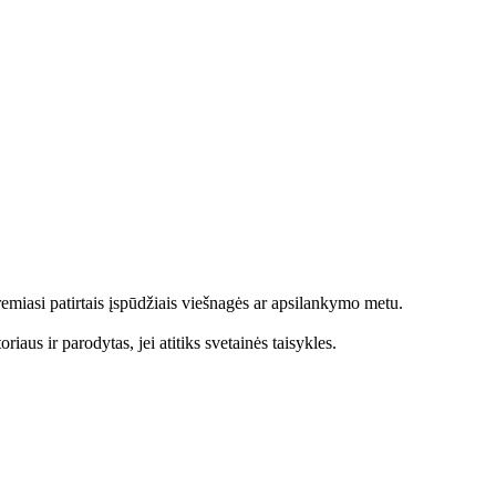
emiasi patirtais įspūdžiais viešnagės ar apsilankymo metu.
aus ir parodytas, jei atitiks svetainės taisykles.