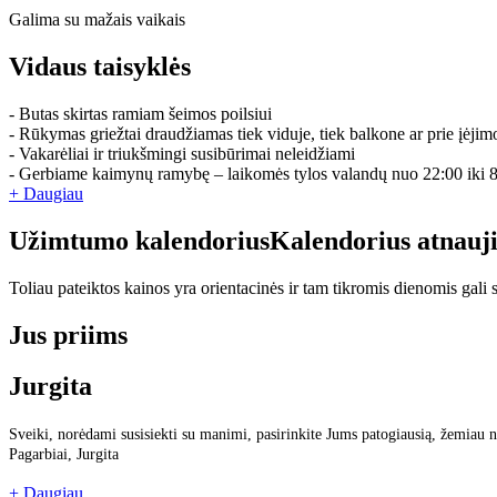
Galima su mažais vaikais
Vidaus taisyklės
- Butas skirtas ramiam šeimos poilsiui
- Rūkymas griežtai draudžiamas tiek viduje, tiek balkone ar prie įėjim
- Vakarėliai ir triukšmingi susibūrimai neleidžiami
- Gerbiame kaimynų ramybę – laikomės tylos valandų nuo 22:00 iki 
+ Daugiau
Užimtumo kalendorius
Kalendorius atnauj
Toliau pateiktos kainos yra orientacinės ir tam tikromis dienomis gali sk
Jus priims
Jurgita
Sveiki, norėdami susisiekti su manimi, pasirinkite Jums patogiausią, žemiau n
Pagarbiai, Jurgita
+ Daugiau