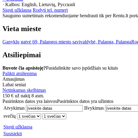
· Kalbos:
English, Lietuvių, Русский
Siųsti užklausą
Rodyti tel. numerį
Saugumo sumetimais rekomenduojame bendrauti tik per Rentu.lt porta
Vieta mieste
Ganyklų gatvė 69, Palangos miesto savivaldybė, Palanga, Palanga
Rod
Atsiliepimai
Buvote čia apsistoję?
Pasidalinkite savo įspūdžiais su kitais
Palikti atsiliepimą
Atnaujintas
Labai seniai
Netinkamas skelbimas
150
€
už naktį 8 asm.
Pasirinktos datos yra laisvos
Pasirinktos datos yra užimtos
Atvykimas
Išvykimas
svečių
Siųsti užklausą
Susisiekti