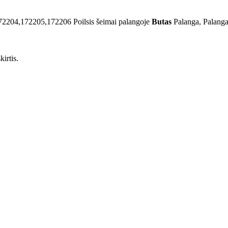
72204,172205,172206
Poilsis šeimai palangoje
Butas
Palanga, Palang
irtis.