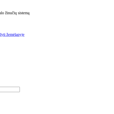
lo žinučių sistemą
yti žemėlapyje