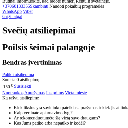
Būtinai informuokite, kad radote numerį Rentu.lt svetainėje.
+37060133355
Skambinti
Naudoti pokalbių programėlės
WhatsApp
Viber
Grįžti atgal
Svečių atsiliepimai
Poilsis šeimai palangoje
Bendras įvertinimas
Palikti atsiliepimą
Surasta 0 atsiliepimų
€
Susisiekti
150
Nuotraukos
Aprašymas
Jus priims
Vieta mieste
Ką rašyti atsiliepime
Kiek tikslus yra savininko pateiktas aprašymas ir kiek jis atitin
Kaip vertinate aptarnavimo lygį?
Ar rekomenduotumėte šią vietą savo draugams?
Kas Jums patiko arba nepatiko ir kodėl?