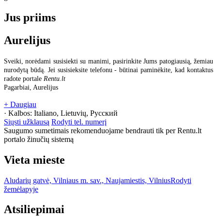
Jus priims
Aurelijus
Sveiki, norėdami susisiekti su manimi, pasirinkite Jums patogiausią, žemiau
nurodytą būdą. Jei susisieksite telefonu - būtinai paminėkite, kad kontaktus
radote portale
Rentu.lt
Pagarbiai, Aurelijus
+ Daugiau
· Kalbos:
Italiano, Lietuvių, Русский
Siųsti užklausą
Rodyti tel. numerį
Saugumo sumetimais rekomenduojame bendrauti tik per Rentu.lt
portalo žinučių sistemą
Vieta mieste
Aludarių gatvė, Vilniaus m. sav., Naujamiestis, Vilnius
Rodyti
žemėlapyje
Atsiliepimai