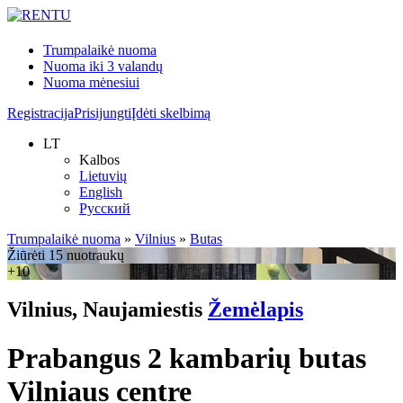
Trumpalaikė nuoma
Nuoma iki 3 valandų
Nuoma mėnesiui
Registracija
Prisijungti
Įdėti skelbimą
LT
Kalbos
Lietuvių
English
Русский
Trumpalaikė nuoma
»
Vilnius
»
Butas
Žiūrėti 15 nuotraukų
+10
Vilnius, Naujamiestis
Žemėlapis
Prabangus 2 kambarių butas
Vilniaus centre