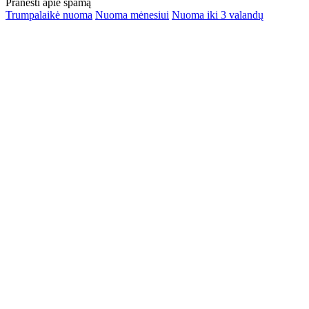
Pranešti apie spamą
Trumpalaikė nuoma
Nuoma mėnesiui
Nuoma iki 3 valandų