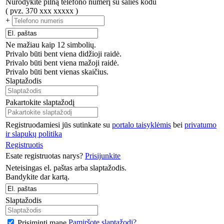
Nurodykite pilną telefono numerį su šalies kodu
( pvz. 370 xxx xxxxx )
+
Ne mažiau kaip 12 simbolių.
Privalo būti bent viena didžioji raidė.
Privalo būti bent viena mažoji raidė.
Privalo būti bent vienas skaičius.
Slaptažodis
Pakartokite slaptažodį
Registruodamiesi jūs sutinkate su
portalo taisyklėmis
bei
privatumo
ir slapukų politika
Registruotis
Esate registruotas narys?
Prisijunkite
Neteisingas el. paštas arba slaptažodis.
Bandykite dar kartą.
Slaptažodis
Pamiršote slaptažodį?
Prisiminti mane