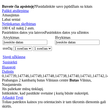
Buvote čia apsistoję?
Pasidalinkite savo įspūdžiais su kitais
Palikti atsiliepimą
Atnaujintas
Labai seniai
Netinkamas skelbimas
100
€
už naktį 2 asm.
Pasirinktos datos yra laisvos
Pasirinktos datos yra užimtos
Atvykimas
Išvykimas
svečių
Siųsti užklausą
Susisiekti
Išsaugoti
Dalintis
0,147739,147746,147749,147748,147738,147740,147741,147742,1
Prabangus 2 kambarių butas Vilniaus centre
Butas
Vilnius,
Naujamiestis
Jūs paliekate mūsų tinklapį.
Isitikinkite, kad pasitikite svetaine į kurią būsite nukreipti.
Atšaukti
Tęsti
Toliau pateiktos kainos yra orientacinės ir tam tikromis dienomis gali
skirtis.