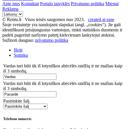
Apie mus
Kontaktai
Portalo taisyklės
Privatumo politika
Miestai
Reklama
© Rentu.lt Visos teisės saugomos nuo 2023.
created at ease
Šioje svetainėje yra naudojami slapukai (angl. „cookies“). Jie gali
identifikuoti prisijungusius vartotojus, rinkti statistikos duomenis ir
padėti pagerinti naršymo patirtį kiekvienam lankytojui atskirai.
Sužinoti daugiau:
privatumo politika
Išeiti
Sutinku
Vardas turi būti tik iš lotyniškos abėcėlės raidžių ir ne mažiau kaip
iš 3 simbolių.
Vardas turi būti tik iš lotyniškos abėcėlės raidžių ir ne mažiau kaip
iš 3 simbolių.
Pasirinkite šalį
Telefono numeris