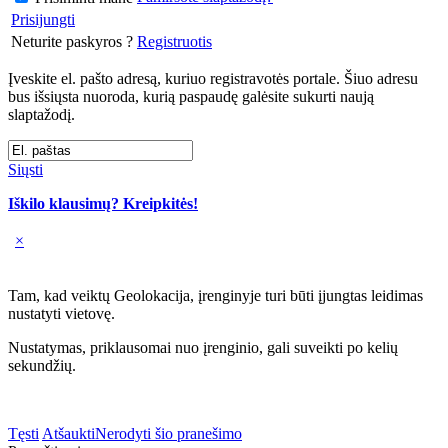
Prisijungti
Neturite paskyros ?
Registruotis
Įveskite el. pašto adresą, kuriuo registravotės portale. Šiuo adresu
bus išsiųsta nuoroda, kurią paspaudę galėsite sukurti naują
slaptažodį.
Siųsti
Iškilo klausimų? Kreipkitės!
×
Tam, kad veiktų Geolokacija, įrenginyje turi būti įjungtas leidimas
nustatyti vietovę.
Nustatymas, priklausomai nuo įrenginio, gali suveikti po kelių
sekundžių.
Tęsti
Atšaukti
Nerodyti šio pranešimo