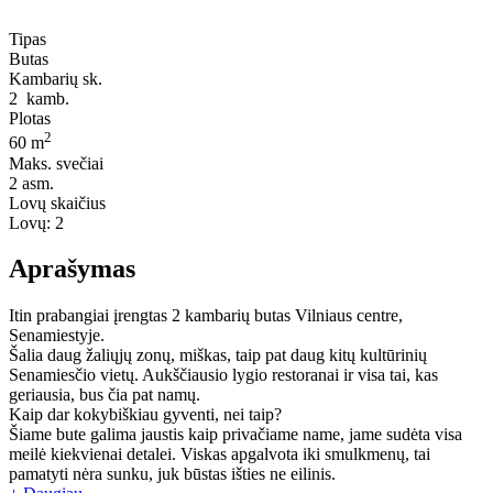
Tipas
Butas
Kambarių sk.
2
kamb.
Plotas
2
60 m
Maks. svečiai
2
asm.
Lovų skaičius
Lovų:
2
Aprašymas
Itin prabangiai įrengtas 2 kambarių butas Vilniaus centre,
Senamiestyje.
Šalia daug žaliųjų zonų, miškas, taip pat daug kitų kultūrinių
Senamiesčio vietų. Aukščiausio lygio restoranai ir visa tai, kas
geriausia, bus čia pat namų.
Kaip dar kokybiškiau gyventi, nei taip?
Šiame bute galima jaustis kaip privačiame name, jame sudėta visa
meilė kiekvienai detalei. Viskas apgalvota iki smulkmenų, tai
pamatyti nėra sunku, juk būstas išties ne eilinis.