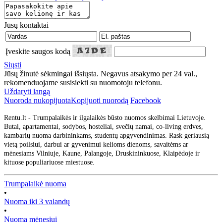
Jūsų kontaktai
Įveskite saugos kodą
Siųsti
Jūsų žinutė sėkmingai išsiųsta. Negavus atsakymo per 24 val.,
rekomenduojame susisiekti su nuomotoju telefonu.
Uždaryti langą
Nuoroda nukopijuota
Kopijuoti nuorodą
Facebook
Rentu.lt - Trumpalaikės ir ilgalaikės būsto nuomos skelbimai Lietuvoje.
Butai, apartamentai, sodybos, hosteliai, svečių namai, co-living erdves,
kambarių nuoma darbininkams, studentų apgyvendinimas. Rask geriausią
vietą poilsiui, darbui ar gyvenimui kelioms dienoms, savaitėms ar
mėnesiams Vilniuje, Kaune, Palangoje, Druskininkuose, Klaipėdoje ir
kituose populiariuose miestuose.
Trumpalaikė nuoma
•
Nuoma iki 3 valandų
•
Nuoma mėnesiui