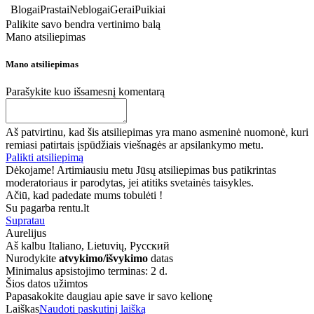
Blogai
Prastai
Neblogai
Gerai
Puikiai
Palikite savo bendra vertinimo balą
Mano atsiliepimas
Mano atsiliepimas
Parašykite kuo išsamesnį komentarą
Aš patvirtinu, kad šis atsiliepimas yra mano asmeninė nuomonė, kuri
remiasi patirtais įspūdžiais viešnagės ar apsilankymo metu.
Palikti atsiliepimą
Dėkojame! Artimiausiu metu Jūsų atsiliepimas bus patikrintas
moderatoriaus ir parodytas, jei atitiks svetainės taisykles.
Ačiū, kad padedate mums tobulėti !
Su pagarba rentu.lt
Supratau
Aurelijus
Aš kalbu
Italiano, Lietuvių, Русский
Nurodykite
atvykimo/išvykimo
datas
Minimalus apsistojimo terminas: 2 d.
Šios datos užimtos
Papasakokite daugiau apie save ir savo kelionę
Laiškas
Naudoti paskutinį laišką