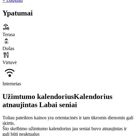
+ Daugiau
Ypatumai
Terasa
Dušas
Virtuvė
Internetas
Užimtumo kalendorius
Kalendorius
atnaujintas
Labai seniai
Toliau pateiktos kainos yra orientacinės ir tam tikromis dienomis gali
skirtis.
Šio skelbimo užimtumo kalendorius jau seniai buvo atnaujintas ir
gali būti neaktualus