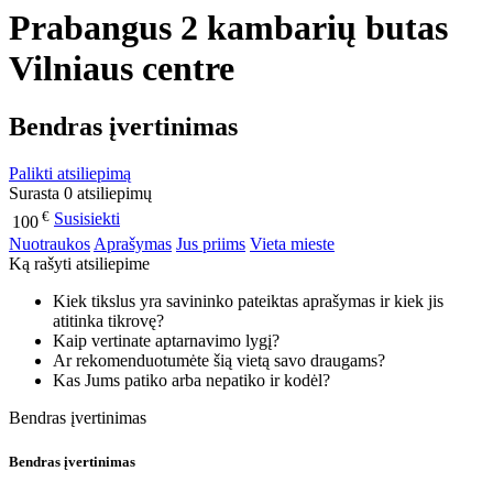
Prabangus 2 kambarių butas
Vilniaus centre
Bendras įvertinimas
Palikti atsiliepimą
Surasta 0 atsiliepimų
€
Susisiekti
100
Nuotraukos
Aprašymas
Jus priims
Vieta mieste
Ką rašyti atsiliepime
Kiek tikslus yra savininko pateiktas aprašymas ir kiek jis
atitinka tikrovę?
Kaip vertinate aptarnavimo lygį?
Ar rekomenduotumėte šią vietą savo draugams?
Kas Jums patiko arba nepatiko ir kodėl?
Bendras įvertinimas
Bendras įvertinimas