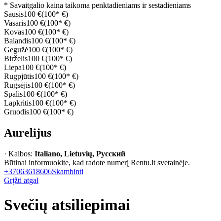
* Savaitgalio kaina taikoma penktadieniams ir sestadieniams
Sausis
100 €
(100* €)
Vasaris
100 €
(100* €)
Kovas
100 €
(100* €)
Balandis
100 €
(100* €)
Gegužė
100 €
(100* €)
Birželis
100 €
(100* €)
Liepa
100 €
(100* €)
Rugpjūtis
100 €
(100* €)
Rugsėjis
100 €
(100* €)
Spalis
100 €
(100* €)
Lapkritis
100 €
(100* €)
Gruodis
100 €
(100* €)
Aurelijus
· Kalbos:
Italiano, Lietuvių, Русский
Būtinai informuokite, kad radote numerį Rentu.lt svetainėje.
+37063618606
Skambinti
Grįžti atgal
Svečių atsiliepimai