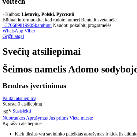
voitech
· Kalbos:
Lietuvių, Polski, Русский
Būtinai informuokite, kad radote numerį Rentu.lt svetainėje.
+37068981990
Skambinti
Naudoti pokalbių programėlės
WhatsApp
Viber
Grįžti atgal
Svečių atsiliepimai
Šeimos namelis Adomo sodyboj
Bendras įvertinimas
Palikti atsiliepimą
Surasta 0 atsiliepimų
€
Susisiekti
60
Nuotraukos
Aprašymas
Jus priims
Vieta mieste
Ką rašyti atsiliepime
Kiek tikslus yra savininko pateiktas aprašymas ir kiek jis atitin