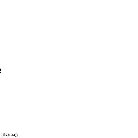
e
ka tikrovę?