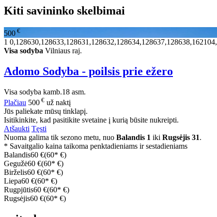
Kiti savininko skelbimai
€
500
1
0,128630,128633,128631,128632,128634,128637,128638,162104
Visa sodyba
Vilniaus raj.
Adomo Sodyba - poilsis prie ežero
Visa sodyba
kamb.
18 asm.
€
Plačiau
500
už naktį
Jūs paliekate mūsų tinklapį.
Isitikinkite, kad pasitikite svetaine į kurią būsite nukreipti.
Atšaukti
Tęsti
Nuoma galima tik sezono metu, nuo
Balandis 1
iki
Rugsėjis 31
.
* Savaitgalio kaina taikoma penktadieniams ir sestadieniams
Balandis
60 €
(60* €)
Gegužė
60 €
(60* €)
Birželis
60 €
(60* €)
Liepa
60 €
(60* €)
Rugpjūtis
60 €
(60* €)
Rugsėjis
60 €
(60* €)