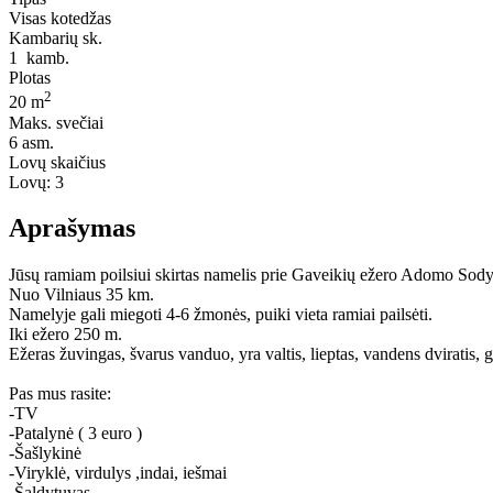
Visas kotedžas
Kambarių sk.
1
kamb.
Plotas
2
20 m
Maks. svečiai
6
asm.
Lovų skaičius
Lovų:
3
Aprašymas
Jūsų ramiam poilsiui skirtas namelis prie Gaveikių ežero Adomo Sody
Nuo Vilniaus 35 km.
Namelyje gali miegoti 4-6 žmonės, puiki vieta ramiai pailsėti.
Iki ežero 250 m.
Ežeras žuvingas, švarus vanduo, yra valtis, lieptas, vandens dviratis, g
Pas mus rasite:
-TV
-Patalynė ( 3 euro )
-Šašlykinė
-Viryklė, virdulys ,indai, iešmai
-Šaldytuvas