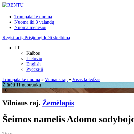
Trumpalaikė nuoma
Nuoma iki 3 valandų
Nuoma mėnesiui
Registracija
Prisijungti
Įdėti skelbimą
LT
Kalbos
Lietuvių
English
Русский
Trumpalaikė nuoma
»
Vilniaus raj.
»
Visas kotedžas
Žiūrėti 11 nuotraukų
+6
Vilniaus raj.
Žemėlapis
Šeimos namelis Adomo sodyboj
Tipas