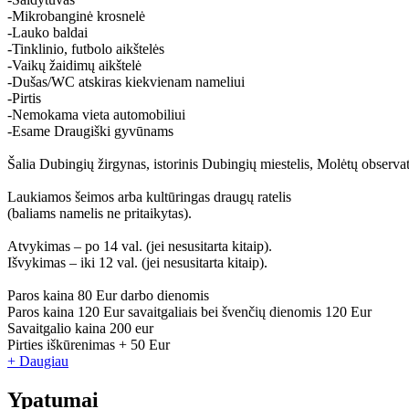
-Mikrobanginė krosnelė
-Lauko baldai
-Tinklinio, futbolo aikštelės
-Vaikų žaidimų aikštelė
-Dušas/WC atskiras kiekvienam nameliui
-Pirtis
-Nemokama vieta automobiliui
-Esame Draugiški gyvūnams
Šalia Dubingių žirgynas, istorinis Dubingių miestelis, Molėtų observat
Laukiamos šeimos arba kultūringas draugų ratelis
(baliams namelis ne pritaikytas).
Atvykimas – po 14 val. (jei nesusitarta kitaip).
Išvykimas – iki 12 val. (jei nesusitarta kitaip).
Paros kaina 80 Eur darbo dienomis
Paros kaina 120 Eur savaitgaliais bei švenčių dienomis 120 Eur
Savaitgalio kaina 200 eur
Pirties iškūrenimas + 50 Eur
+ Daugiau
Ypatumai