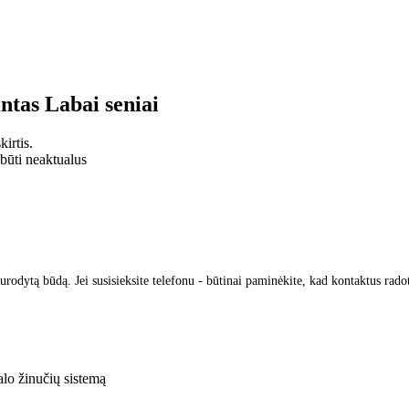
intas
Labai seniai
irtis.
 būti neaktualus
urodytą būdą. Jei susisieksite telefonu - būtinai paminėkite, kad kontaktus rado
lo žinučių sistemą