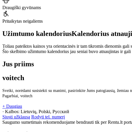
Draugiški gyvūnams
Pritaikytas neigaliems
Užimtumo kalendorius
Kalendorius atnauj
Toliau pateiktos kainos yra orientacinės ir tam tikromis dienomis gali sk
Šio skelbimo užimtumo kalendorius jau seniai buvo atnaujintas ir gali
Jus priims
voitech
Sveiki, norėdami susisiekti su manimi, pasirinkite Jums patogiausią, žemiau n
Pagarbiai, voitech
+ Daugiau
· Kalbos:
Lietuvių, Polski, Русский
Siųsti užklausą
Rodyti tel. numerį
Saugumo sumetimais rekomenduojame bendrauti tik per Rentu.lt porta