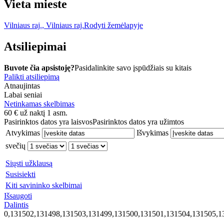
Vieta mieste
Vilniaus raj., Vilniaus raj.
Rodyti žemėlapyje
Atsiliepimai
Buvote čia apsistoję?
Pasidalinkite savo įspūdžiais su kitais
Palikti atsiliepimą
Atnaujintas
Labai seniai
Netinkamas skelbimas
60
€
už naktį 1 asm.
Pasirinktos datos yra laisvos
Pasirinktos datos yra užimtos
Atvykimas
Išvykimas
svečių
Siųsti užklausą
Susisiekti
Kiti savininko skelbimai
Išsaugoti
Dalintis
0,131502,131498,131503,131499,131500,131501,131504,131505,1