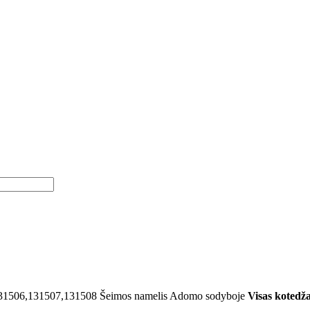
31506,131507,131508
Šeimos namelis Adomo sodyboje
Visas kotedž