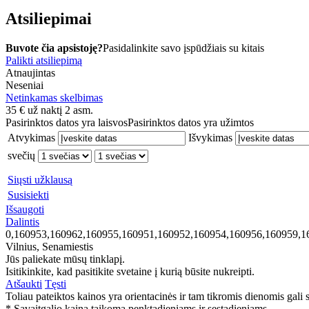
Atsiliepimai
Buvote čia apsistoję?
Pasidalinkite savo įspūdžiais su kitais
Palikti atsiliepimą
Atnaujintas
Neseniai
Netinkamas skelbimas
35
€
už naktį 2 asm.
Pasirinktos datos yra laisvos
Pasirinktos datos yra užimtos
Atvykimas
Išvykimas
svečių
Siųsti užklausą
Susisiekti
Išsaugoti
Dalintis
0,160953,160962,160955,160951,160952,160954,160956,160959,1
Vilnius, Senamiestis
Jūs paliekate mūsų tinklapį.
Isitikinkite, kad pasitikite svetaine į kurią būsite nukreipti.
Atšaukti
Tęsti
Toliau pateiktos kainos yra orientacinės ir tam tikromis dienomis gali sk
* Savaitgalio kaina taikoma penktadieniams ir sestadieniams