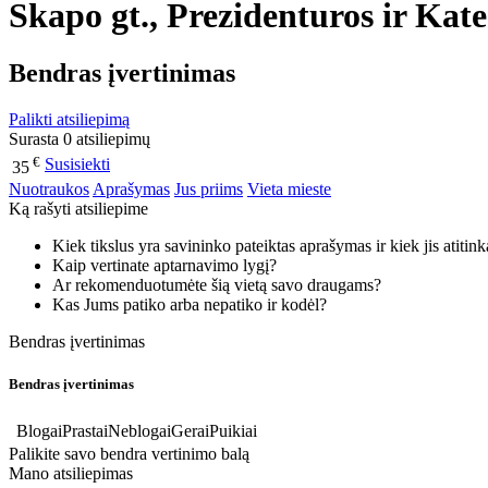
Skapo gt., Prezidenturos ir Kat
Bendras įvertinimas
Palikti atsiliepimą
Surasta 0 atsiliepimų
€
Susisiekti
35
Nuotraukos
Aprašymas
Jus priims
Vieta mieste
Ką rašyti atsiliepime
Kiek tikslus yra savininko pateiktas aprašymas ir kiek jis atitin
Kaip vertinate aptarnavimo lygį?
Ar rekomenduotumėte šią vietą savo draugams?
Kas Jums patiko arba nepatiko ir kodėl?
Bendras įvertinimas
Bendras įvertinimas
Blogai
Prastai
Neblogai
Gerai
Puikiai
Palikite savo bendra vertinimo balą
Mano atsiliepimas