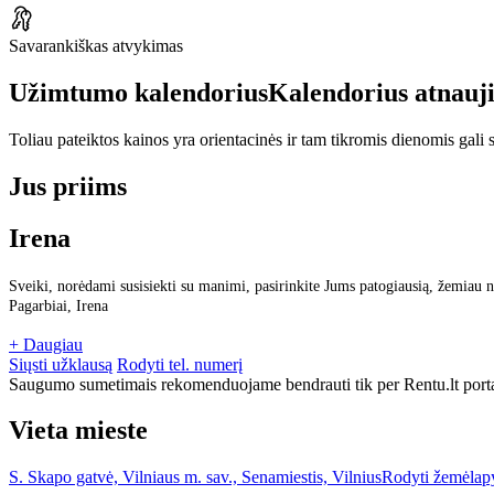
Savarankiškas atvykimas
Užimtumo kalendorius
Kalendorius atnauj
Toliau pateiktos kainos yra orientacinės ir tam tikromis dienomis gali sk
Jus priims
Irena
Sveiki, norėdami susisiekti su manimi, pasirinkite Jums patogiausią, žemiau n
Pagarbiai, Irena
+ Daugiau
Siųsti užklausą
Rodyti tel. numerį
Saugumo sumetimais rekomenduojame bendrauti tik per Rentu.lt porta
Vieta mieste
S. Skapo gatvė, Vilniaus m. sav., Senamiestis, Vilnius
Rodyti žemėlap