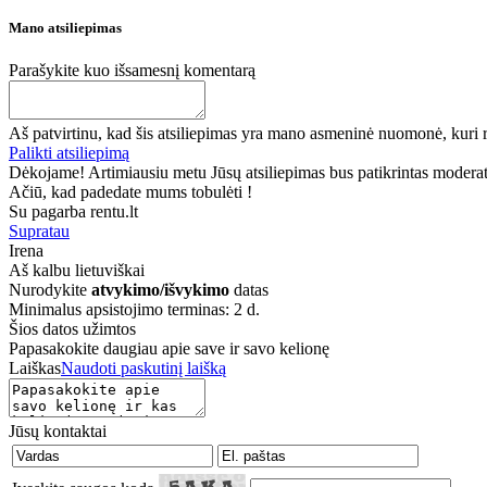
Mano atsiliepimas
Parašykite kuo išsamesnį komentarą
Aš patvirtinu, kad šis atsiliepimas yra mano asmeninė nuomonė, kuri r
Palikti atsiliepimą
Dėkojame! Artimiausiu metu Jūsų atsiliepimas bus patikrintas moderatori
Ačiū, kad padedate mums tobulėti !
Su pagarba rentu.lt
Supratau
Irena
Aš kalbu
lietuviškai
Nurodykite
atvykimo/išvykimo
datas
Minimalus apsistojimo terminas: 2 d.
Šios datos užimtos
Papasakokite daugiau apie save ir savo kelionę
Laiškas
Naudoti paskutinį laišką
Jūsų kontaktai