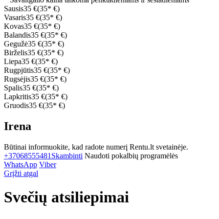
Sausis
35 €
(35* €)
Vasaris
35 €
(35* €)
Kovas
35 €
(35* €)
Balandis
35 €
(35* €)
Gegužė
35 €
(35* €)
Birželis
35 €
(35* €)
Liepa
35 €
(35* €)
Rugpjūtis
35 €
(35* €)
Rugsėjis
35 €
(35* €)
Spalis
35 €
(35* €)
Lapkritis
35 €
(35* €)
Gruodis
35 €
(35* €)
Irena
Būtinai informuokite, kad radote numerį Rentu.lt svetainėje.
+37068555481
Skambinti
Naudoti pokalbių programėlės
WhatsApp
Viber
Grįžti atgal
Svečių atsiliepimai