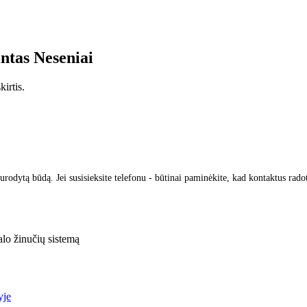
intas
Neseniai
irtis.
urodytą būdą. Jei susisieksite telefonu - būtinai paminėkite, kad kontaktus rado
lo žinučių sistemą
yje