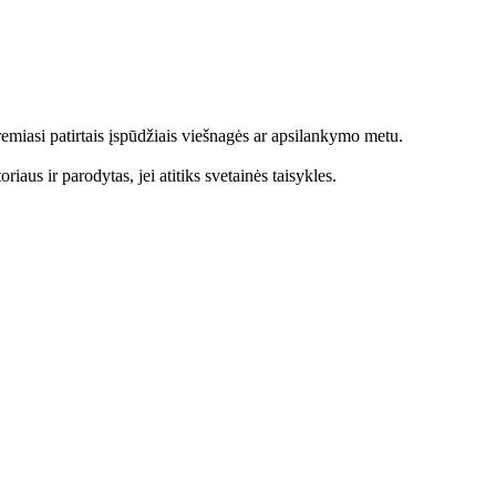
emiasi patirtais įspūdžiais viešnagės ar apsilankymo metu.
aus ir parodytas, jei atitiks svetainės taisykles.