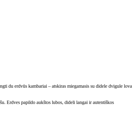
rengti du erdvūs kambariai – atskiras miegamasis su didele dvigule lova
u. Erdves papildo aukštos lubos, dideli langai ir autentiškos