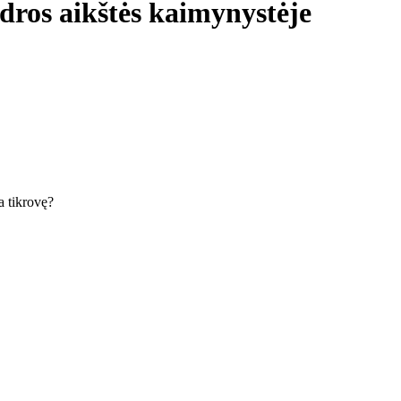
edros aikštės kaimynystėje
ka tikrovę?