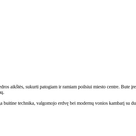
dros aikštės, sukurti patogiam ir ramiam poilsiui miesto centre. Bute į
mų.
inga buitine technika, valgomojo erdvę bei modernų vonios kambarį su duš