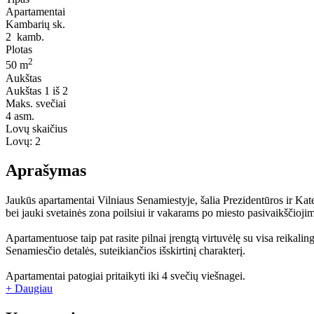
Apartamentai
Kambarių sk.
2
kamb.
Plotas
2
50 m
Aukštas
Aukštas
1 iš 2
Maks. svečiai
4
asm.
Lovų skaičius
Lovų:
2
Aprašymas
Jaukūs apartamentai Vilniaus Senamiestyje, šalia Prezidentūros ir Kate
bei jauki svetainės zona poilsiui ir vakarams po miesto pasivaikščioji
Apartamentuose taip pat rasite pilnai įrengtą virtuvėlę su visa reikal
Senamiesčio detalės, suteikiančios išskirtinį charakterį.
Apartamentai patogiai pritaikyti iki 4 svečių viešnagei.
+ Daugiau