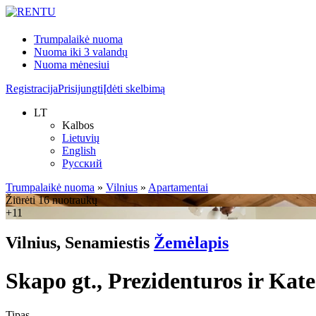
Trumpalaikė nuoma
Nuoma iki 3 valandų
Nuoma mėnesiui
Registracija
Prisijungti
Įdėti skelbimą
LT
Kalbos
Lietuvių
English
Русский
Trumpalaikė nuoma
»
Vilnius
»
Apartamentai
Žiūrėti 16 nuotraukų
+11
Vilnius, Senamiestis
Žemėlapis
Skapo gt., Prezidenturos ir Kat
Tipas