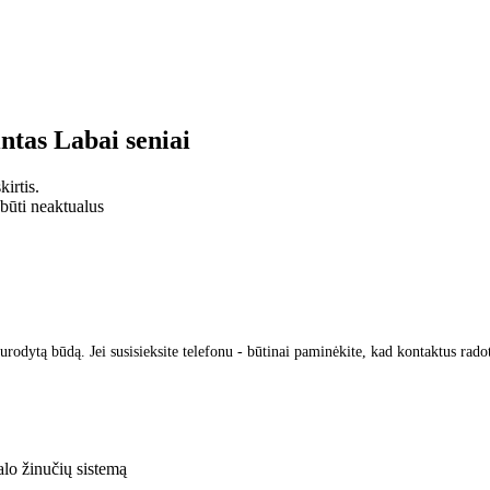
intas
Labai seniai
irtis.
 būti neaktualus
urodytą būdą. Jei susisieksite telefonu - būtinai paminėkite, kad kontaktus rado
lo žinučių sistemą