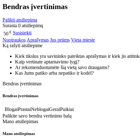
Bendras įvertinimas
Palikti atsiliepimą
Surasta 0 atsiliepimų
€
Susisiekti
50
Nuotraukos
Aprašymas
Jus priims
Vieta mieste
Ką rašyti atsiliepime
Kiek tikslus yra savininko pateiktas aprašymas ir kiek jis atitin
Kaip vertinate aptarnavimo lygį?
Ar rekomenduotumėte šią vietą savo draugams?
Kas Jums patiko arba nepatiko ir kodėl?
Bendras įvertinimas
Bendras įvertinimas
Blogai
Prastai
Neblogai
Gerai
Puikiai
Palikite savo bendra vertinimo balą
Mano atsiliepimas
Mano atsiliepimas