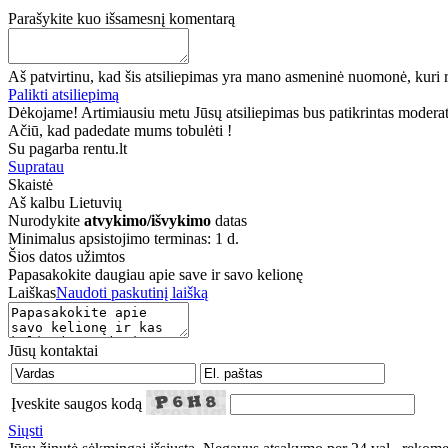
Parašykite kuo išsamesnį komentarą
Aš patvirtinu, kad šis atsiliepimas yra mano asmeninė nuomonė, kuri r
Palikti atsiliepimą
Dėkojame! Artimiausiu metu Jūsų atsiliepimas bus patikrintas moderatori
Ačiū, kad padedate mums tobulėti !
Su pagarba rentu.lt
Supratau
Skaistė
Aš kalbu
Lietuvių
Nurodykite
atvykimo/išvykimo
datas
Minimalus apsistojimo terminas: 1 d.
Šios datos užimtos
Papasakokite daugiau apie save ir savo kelionę
Laiškas
Naudoti paskutinį laišką
Jūsų kontaktai
Įveskite saugos kodą
Siųsti