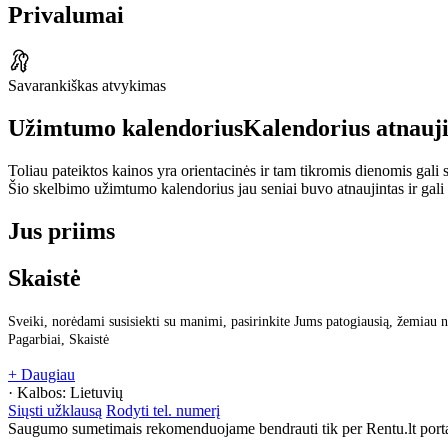
Privalumai
Savarankiškas atvykimas
Užimtumo kalendorius
Kalendorius atnauj
Toliau pateiktos kainos yra orientacinės ir tam tikromis dienomis gali sk
Šio skelbimo užimtumo kalendorius jau seniai buvo atnaujintas ir gali
Jus priims
Skaistė
Sveiki, norėdami susisiekti su manimi, pasirinkite Jums patogiausią, žemiau n
Pagarbiai, Skaistė
+ Daugiau
· Kalbos:
Lietuvių
Siųsti užklausą
Rodyti tel. numerį
Saugumo sumetimais rekomenduojame bendrauti tik per Rentu.lt porta