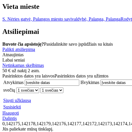
Vieta mieste
S. Nėries gatvė, Palangos miesto savivaldybė, Palanga, Palanga
Rodyt
Atsiliepimai
Buvote čia apsistoję?
Pasidalinkite savo įspūdžiais su kitais
Palikti atsiliepimą
Atnaujintas
Labai seniai
Netinkamas skelbimas
50
€
už naktį 2 asm.
Pasirinktos datos yra laisvos
Pasirinktos datos yra užimtos
Atvykimas
Išvykimas
svečių
Siųsti užklausą
Susisiekti
Išsaugoti
Dalintis
0,142175,142178,142179,142176,142177,142172,142173,142174,1
Jūs paliekate mūsų tinklapį.