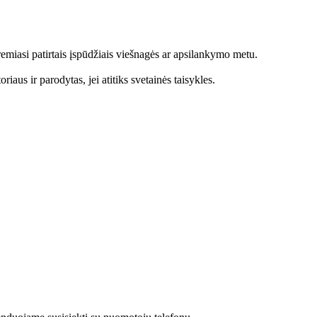
emiasi patirtais įspūdžiais viešnagės ar apsilankymo metu.
aus ir parodytas, jei atitiks svetainės taisykles.