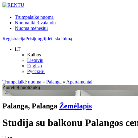
Trumpalaikė nuoma
Nuoma iki 3 valandų
Nuoma mėnesiui
Registracija
Prisijungti
Įdėti skelbimą
LT
Kalbos
Lietuvių
English
Русский
Trumpalaikė nuoma
»
Palanga
»
Apartamentai
Žiūrėti 9 nuotraukų
+4
Palanga, Palanga
Žemėlapis
Studija su balkonu Palangos ce
Tipas