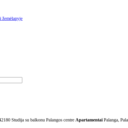
i žemėlapyje
42180
Studija su balkonu Palangos centre
Apartamentai
Palanga, Pal