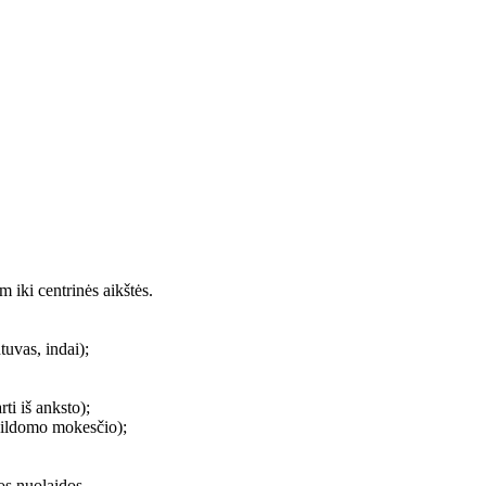
 iki centrinės aikštės.
tuvas, indai);
ti iš anksto);
apildomo mokesčio);
os nuolaidos.