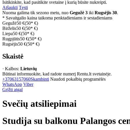
Isitikinkite, kad pasitikite svetaine į kurią būsite nukreipti.
Atšaukti
Tęsti
Nuoma galima tik sezono metu, nuo
Gegužė 3
iki
Rugsėjis 30
.
* Savaitgalio kaina taikoma penktadieniams ir sestadieniams
Gegužė
50 €
(50* €)
Birželis
50 €
(50* €)
Liepa
50 €
(50* €)
Rugpjūtis
50 €
(50* €)
Rugsėjis
50 €
(50* €)
Skaistė
· Kalbos:
Lietuvių
Būtinai informuokite, kad radote numerį Rentu.lt svetainėje.
+37063157060
Skambinti
Naudoti pokalbių programėlės
WhatsApp
Viber
Grįžti atgal
Svečių atsiliepimai
Studija su balkonu Palangos ce