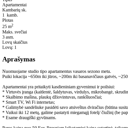
Apartamentai
Kambarių sk.
1
kamb.
Plotas
2
25 m
Maks. svečiai
3
asm.
Lovų skaičius
Lovų:
1
Aprašymas
Nuomuojame studio tipo apartamentus vasaros sezono metu.
Puiki lokacija ~650m iki jūros, ~200m iki basanavičiaus gatvės, ~250m
Apartamentai yra pritaikyti kasdieniniam gyvenimui ir poilsiui:
* Virtuvės įranga (kaitlentė, šaldytuvas, virdulys, mikrobangė, skrudin
* Skalbimo mašina, plaukų džiovintuvas, rankšluosčiai;
* Smart TV, Wi Fi internetas;
* Galimybė sandėliuke pasidėti savo atsiveštus dviračius (būtina susitar
* Vaikui iki 12 metų, galime pastatyti miegamąjį fotelį/ čiužinį (be p
* Esame draugiški gyvūnams.
Paros kaina nuo 50 Eur. Ilgesniam laikotarpiui kaina sutartinė, taikom