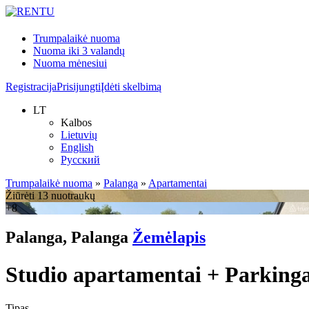
Trumpalaikė nuoma
Nuoma iki 3 valandų
Nuoma mėnesiui
Registracija
Prisijungti
Įdėti skelbimą
LT
Kalbos
Lietuvių
English
Русский
Trumpalaikė nuoma
»
Palanga
»
Apartamentai
Žiūrėti 13 nuotraukų
+8
Palanga, Palanga
Žemėlapis
Studio apartamentai + Parking
Tipas