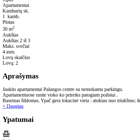
Apartamentai
Kambarių sk.
1
kamb.
Plotas
2
30 m
Aukštas
Aukštas
2 iš 3
Maks. svečiai
4
asm.
Lovų skaičius
Lovų:
2
Aprašymas
Jaukūs apartamentai Palangos centre su nemokamu parkingu.
Apartamentuose rasite visko ko prireiks patogiam poilsiui .
Baseinas šildomas. Ypač gera lokacinė vieta : atokiau nuo triukšmo; i
+ Daugiau
Ypatumai