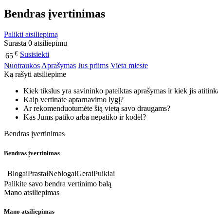
Bendras įvertinimas
Palikti atsiliepimą
Surasta 0 atsiliepimų
€
Susisiekti
65
Nuotraukos
Aprašymas
Jus priims
Vieta mieste
Ką rašyti atsiliepime
Kiek tikslus yra savininko pateiktas aprašymas ir kiek jis atitin
Kaip vertinate aptarnavimo lygį?
Ar rekomenduotumėte šią vietą savo draugams?
Kas Jums patiko arba nepatiko ir kodėl?
Bendras įvertinimas
Bendras įvertinimas
Blogai
Prastai
Neblogai
Gerai
Puikiai
Palikite savo bendra vertinimo balą
Mano atsiliepimas
Mano atsiliepimas