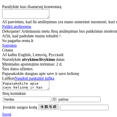
Parašykite kuo išsamesnį komentarą
Aš patvirtinu, kad šis atsiliepimas yra mano asmeninė nuomonė, kuri r
Palikti atsiliepimą
Dėkojame! Artimiausiu metu Jūsų atsiliepimas bus patikrintas moderatori
Ačiū, kad padedate mums tobulėti !
Su pagarba rentu.lt
Supratau
Gitana
Aš kalbu
English, Lietuvių, Русский
Nurodykite
atvykimo/išvykimo
datas
Minimalus apsistojimo terminas: 2 d.
Šios datos užimtos
Papasakokite daugiau apie save ir savo kelionę
Laiškas
Naudoti paskutinį laišką
Jūsų kontaktai
Įveskite saugos kodą
Siųsti