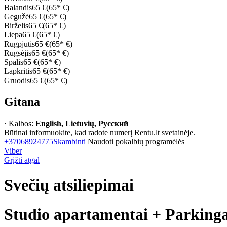
Balandis
65 €
(65* €)
Gegužė
65 €
(65* €)
Birželis
65 €
(65* €)
Liepa
65 €
(65* €)
Rugpjūtis
65 €
(65* €)
Rugsėjis
65 €
(65* €)
Spalis
65 €
(65* €)
Lapkritis
65 €
(65* €)
Gruodis
65 €
(65* €)
Gitana
· Kalbos:
English, Lietuvių, Русский
Būtinai informuokite, kad radote numerį Rentu.lt svetainėje.
+37068924775
Skambinti
Naudoti pokalbių programėlės
Viber
Grįžti atgal
Svečių atsiliepimai
Studio apartamentai + Parking