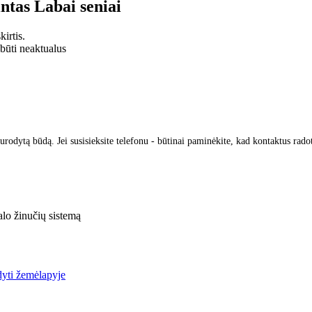
intas
Labai seniai
irtis.
 būti neaktualus
urodytą būdą. Jei susisieksite telefonu - būtinai paminėkite, kad kontaktus rado
lo žinučių sistemą
yti žemėlapyje