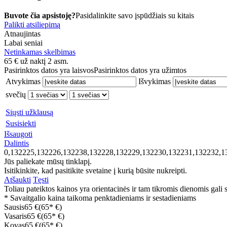
Buvote čia apsistoję?
Pasidalinkite savo įspūdžiais su kitais
Palikti atsiliepimą
Atnaujintas
Labai seniai
Netinkamas skelbimas
65
€
už naktį 2 asm.
Pasirinktos datos yra laisvos
Pasirinktos datos yra užimtos
Atvykimas
Išvykimas
svečių
Siųsti užklausą
Susisiekti
Išsaugoti
Dalintis
0,132225,132226,132238,132228,132229,132230,132231,132232,1
Jūs paliekate mūsų tinklapį.
Isitikinkite, kad pasitikite svetaine į kurią būsite nukreipti.
Atšaukti
Tęsti
Toliau pateiktos kainos yra orientacinės ir tam tikromis dienomis gali sk
* Savaitgalio kaina taikoma penktadieniams ir sestadieniams
Sausis
65 €
(65* €)
Vasaris
65 €
(65* €)
Kovas
65 €
(65* €)