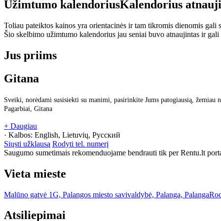
Užimtumo kalendorius
Kalendorius atnauj
Toliau pateiktos kainos yra orientacinės ir tam tikromis dienomis gali sk
Šio skelbimo užimtumo kalendorius jau seniai buvo atnaujintas ir gali
Jus priims
Gitana
Sveiki, norėdami susisiekti su manimi, pasirinkite Jums patogiausią, žemiau n
Pagarbiai, Gitana
+ Daugiau
· Kalbos:
English, Lietuvių, Русский
Siųsti užklausą
Rodyti tel. numerį
Saugumo sumetimais rekomenduojame bendrauti tik per Rentu.lt porta
Vieta mieste
Malūno gatvė 1G, Palangos miesto savivaldybė, Palanga, Palanga
Rod
Atsiliepimai