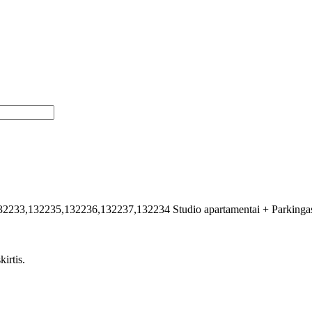
32233,132235,132236,132237,132234
Studio apartamentai + Parkinga
irtis.