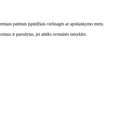
emiasi patirtais įspūdžiais viešnagės ar apsilankymo metu.
aus ir parodytas, jei atitiks svetainės taisykles.