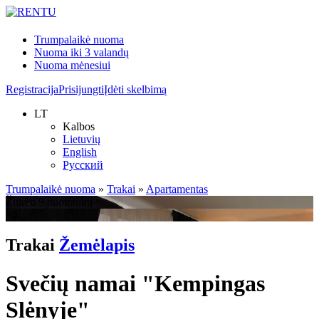
Trumpalaikė nuoma
Nuoma iki 3 valandų
Nuoma mėnesiui
Registracija
Prisijungti
Įdėti skelbimą
LT
Kalbos
Lietuvių
English
Русский
Trumpalaikė nuoma
»
Trakai
»
Apartamentas
Žiūrėti 9 nuotraukų
+4
Trakai
Žemėlapis
Svečių namai "Kempingas
Slėnyje"