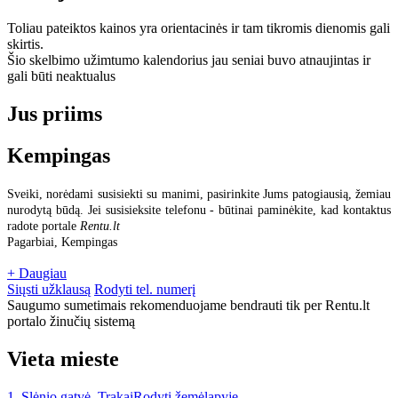
Toliau pateiktos kainos yra orientacinės ir tam tikromis dienomis gali
skirtis.
Šio skelbimo užimtumo kalendorius jau seniai buvo atnaujintas ir
gali būti neaktualus
Jus priims
Kempingas
Sveiki, norėdami susisiekti su manimi, pasirinkite Jums patogiausią, žemiau
nurodytą būdą. Jei susisieksite telefonu - būtinai paminėkite, kad kontaktus
radote portale
Rentu.lt
Pagarbiai, Kempingas
+ Daugiau
Siųsti užklausą
Rodyti tel. numerį
Saugumo sumetimais rekomenduojame bendrauti tik per Rentu.lt
portalo žinučių sistemą
Vieta mieste
1, Slėnio gatvė, Trakai
Rodyti žemėlapyje