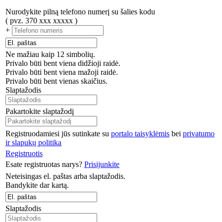
Nurodykite pilną telefono numerį su šalies kodu
( pvz. 370 xxx xxxxx )
+
Ne mažiau kaip 12 simbolių.
Privalo būti bent viena didžioji raidė.
Privalo būti bent viena mažoji raidė.
Privalo būti bent vienas skaičius.
Slaptažodis
Pakartokite slaptažodį
Registruodamiesi jūs sutinkate su
portalo taisyklėmis
bei
privatumo
ir slapukų politika
Registruotis
Esate registruotas narys?
Prisijunkite
Neteisingas el. paštas arba slaptažodis.
Bandykite dar kartą.
Slaptažodis