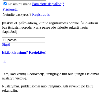
Pamiršote slaptažodį?
Prisiminti mane
Prisijungti
Neturite paskyros ?
Registruotis
Įveskite el. pašto adresą, kuriuo registravotės portale. Šiuo adresu
bus išsiųsta nuoroda, kurią paspaudę galėsite sukurti naują
slaptažodį.
Siųsti
Iškilo klausimų? Kreipkitės!
×
Tam, kad veiktų Geolokacija, įrenginyje turi būti įjungtas leidimas
nustatyti vietovę.
Nustatymas, priklausomai nuo įrenginio, gali suveikti po kelių
sekundžių.