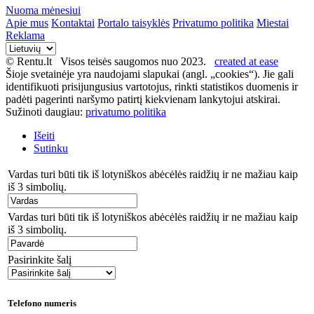
Nuoma mėnesiui
Apie mus
Kontaktai
Portalo taisyklės
Privatumo politika
Miestai
Reklama
© Rentu.lt Visos teisės saugomos nuo 2023.
created at ease
Šioje svetainėje yra naudojami slapukai (angl. „cookies“). Jie gali
identifikuoti prisijungusius vartotojus, rinkti statistikos duomenis ir
padėti pagerinti naršymo patirtį kiekvienam lankytojui atskirai.
Sužinoti daugiau:
privatumo politika
Išeiti
Sutinku
Vardas turi būti tik iš lotyniškos abėcėlės raidžių ir ne mažiau kaip
iš 3 simbolių.
Vardas turi būti tik iš lotyniškos abėcėlės raidžių ir ne mažiau kaip
iš 3 simbolių.
Pasirinkite šalį
Telefono numeris