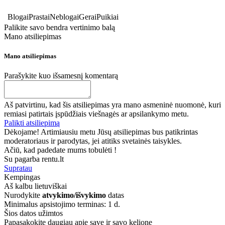
Blogai
Prastai
Neblogai
Gerai
Puikiai
Palikite savo bendra vertinimo balą
Mano atsiliepimas
Mano atsiliepimas
Parašykite kuo išsamesnį komentarą
Aš patvirtinu, kad šis atsiliepimas yra mano asmeninė nuomonė, kuri
remiasi patirtais įspūdžiais viešnagės ar apsilankymo metu.
Palikti atsiliepimą
Dėkojame! Artimiausiu metu Jūsų atsiliepimas bus patikrintas
moderatoriaus ir parodytas, jei atitiks svetainės taisykles.
Ačiū, kad padedate mums tobulėti !
Su pagarba rentu.lt
Supratau
Kempingas
Aš kalbu
lietuviškai
Nurodykite
atvykimo/išvykimo
datas
Minimalus apsistojimo terminas: 1 d.
Šios datos užimtos
Papasakokite daugiau apie save ir savo kelionę