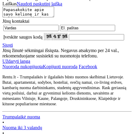
Laiškas
Naudoti paskutinį laišką
Jūsų kontaktai
Įveskite saugos kodą
Siųsti
Jūsų žinutė sėkmingai išsiųsta. Negavus atsakymo per 24 val.,
rekomenduojame susisiekti su nuomotoju telefonu.
Uždaryti langą
Nuoroda nukopijuota
Kopijuoti nuorodą
Facebook
Rentu.lt - Trumpalaikės ir ilgalaikės būsto nuomos skelbimai Lietuvoje.
Butai, apartamentai, sodybos, hosteliai, svečių namai, co-living erdves,
kambarių nuoma darbininkams, studentų apgyvendinimas. Rask geriausią
vietą poilsiui, darbui ar gyvenimui kelioms dienoms, savaitėms ar
mėnesiams Vilniuje, Kaune, Palangoje, Druskininkuose, Klaipėdoje ir
kituose populiariuose miestuose.
Trumpalaikė nuoma
•
Nuoma iki 3 valandų
•