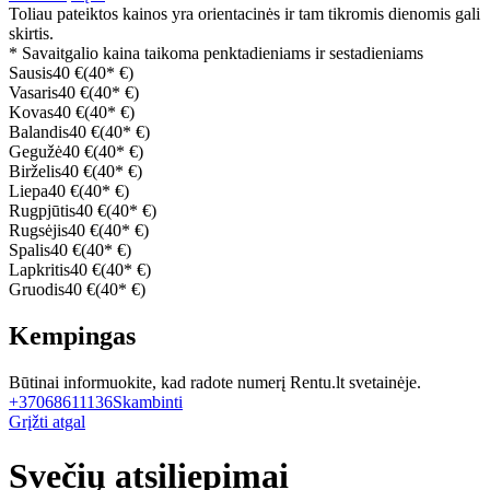
Toliau pateiktos kainos yra orientacinės ir tam tikromis dienomis gali
skirtis.
* Savaitgalio kaina taikoma penktadieniams ir sestadieniams
Sausis
40 €
(40* €)
Vasaris
40 €
(40* €)
Kovas
40 €
(40* €)
Balandis
40 €
(40* €)
Gegužė
40 €
(40* €)
Birželis
40 €
(40* €)
Liepa
40 €
(40* €)
Rugpjūtis
40 €
(40* €)
Rugsėjis
40 €
(40* €)
Spalis
40 €
(40* €)
Lapkritis
40 €
(40* €)
Gruodis
40 €
(40* €)
Kempingas
Būtinai informuokite, kad radote numerį Rentu.lt svetainėje.
+37068611136
Skambinti
Grįžti atgal
Svečių atsiliepimai