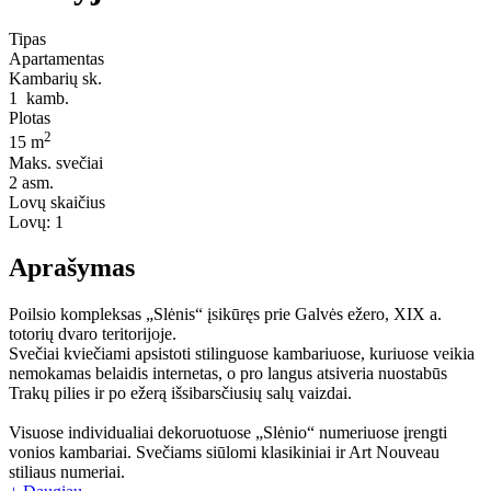
Tipas
Apartamentas
Kambarių sk.
1
kamb.
Plotas
2
15 m
Maks. svečiai
2
asm.
Lovų skaičius
Lovų:
1
Aprašymas
Poilsio kompleksas „Slėnis“ įsikūręs prie Galvės ežero, XIX a.
totorių dvaro teritorijoje.
Svečiai kviečiami apsistoti stilinguose kambariuose, kuriuose veikia
nemokamas belaidis internetas, o pro langus atsiveria nuostabūs
Trakų pilies ir po ežerą išsibarsčiusių salų vaizdai.
Visuose individualiai dekoruotuose „Slėnio“ numeriuose įrengti
vonios kambariai. Svečiams siūlomi klasikiniai ir Art Nouveau
stiliaus numeriai.