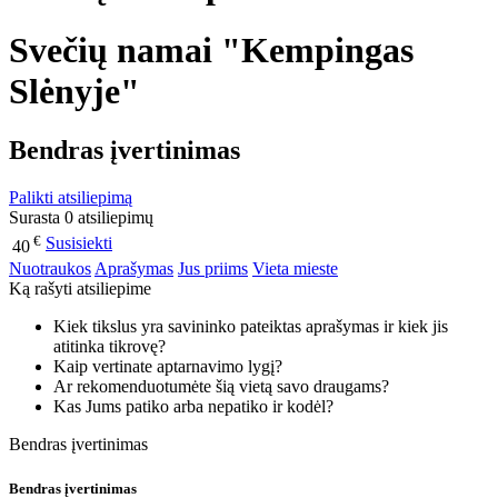
Svečių namai "Kempingas
Slėnyje"
Bendras įvertinimas
Palikti atsiliepimą
Surasta 0 atsiliepimų
€
Susisiekti
40
Nuotraukos
Aprašymas
Jus priims
Vieta mieste
Ką rašyti atsiliepime
Kiek tikslus yra savininko pateiktas aprašymas ir kiek jis
atitinka tikrovę?
Kaip vertinate aptarnavimo lygį?
Ar rekomenduotumėte šią vietą savo draugams?
Kas Jums patiko arba nepatiko ir kodėl?
Bendras įvertinimas
Bendras įvertinimas