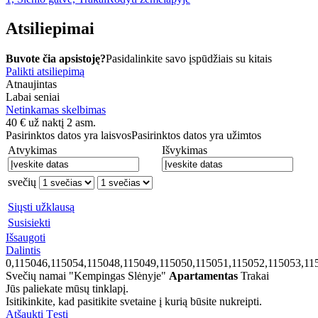
Atsiliepimai
Buvote čia apsistoję?
Pasidalinkite savo įspūdžiais su kitais
Palikti atsiliepimą
Atnaujintas
Labai seniai
Netinkamas skelbimas
40
€
už naktį 2 asm.
Pasirinktos datos yra laisvos
Pasirinktos datos yra užimtos
Atvykimas
Išvykimas
svečių
Siųsti užklausą
Susisiekti
Išsaugoti
Dalintis
0,115046,115054,115048,115049,115050,115051,115052,115053,11
Svečių namai "Kempingas Slėnyje"
Apartamentas
Trakai
Jūs paliekate mūsų tinklapį.
Isitikinkite, kad pasitikite svetaine į kurią būsite nukreipti.
Atšaukti
Tęsti