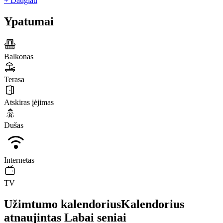
+ Daugiau
Ypatumai
Balkonas
Terasa
Atskiras įėjimas
Dušas
Internetas
TV
Užimtumo kalendorius
Kalendorius
atnaujintas
Labai seniai