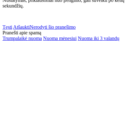
Nustatymas, priklausomai nuo įrenginio, gali suveikti po kelių
sekundžių.
Tęsti
Atšaukti
Nerodyti šio pranešimo
Pranešti apie spamą
Trumpalaikė nuoma
Nuoma mėnesiui
Nuoma iki 3 valandų