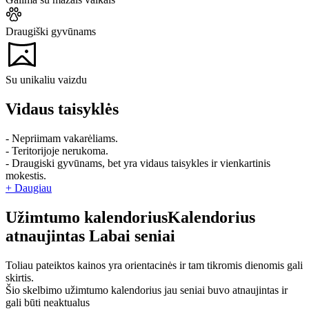
Draugiški gyvūnams
Su unikaliu vaizdu
Vidaus taisyklės
- Nepriimam vakarėliams.
- Teritorijoje nerukoma.
- Draugiski gyvūnams, bet yra vidaus taisykles ir vienkartinis
mokestis.
+ Daugiau
Užimtumo kalendorius
Kalendorius
atnaujintas
Labai seniai
Toliau pateiktos kainos yra orientacinės ir tam tikromis dienomis gali
skirtis.
Šio skelbimo užimtumo kalendorius jau seniai buvo atnaujintas ir
gali būti neaktualus