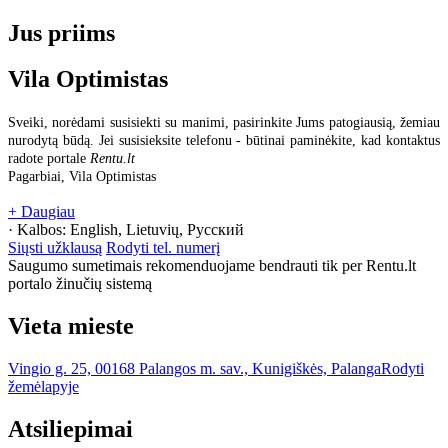
Jus priims
Vila Optimistas
Sveiki, norėdami susisiekti su manimi, pasirinkite Jums patogiausią, žemiau
nurodytą būdą. Jei susisieksite telefonu - būtinai paminėkite, kad kontaktus
radote portale
Rentu.lt
Pagarbiai, Vila Optimistas
+ Daugiau
· Kalbos:
English, Lietuvių, Русский
Siųsti užklausą
Rodyti tel. numerį
Saugumo sumetimais rekomenduojame bendrauti tik per Rentu.lt
portalo žinučių sistemą
Vieta mieste
Vingio g. 25, 00168 Palangos m. sav., Kunigiškės, Palanga
Rodyti
žemėlapyje
Atsiliepimai