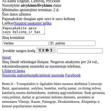
Aš kalbu
English, Lietuvių, Русский
Nurodykite
atvykimo/išvykimo
datas
Minimalus apsistojimo terminas: 2 d.
Šios datos užimtos
Papasakokite daugiau apie save ir savo kelionę
Laiškas
Naudoti paskutinį laišką
Jūsų kontaktai
Įveskite saugos kodą
Siųsti
Jūsų žinutė sėkmingai išsiųsta. Negavus atsakymo per 24 val.,
rekomenduojame susisiekti su nuomotoju telefonu.
Uždaryti langą
Nuoroda nukopijuota
Kopijuoti nuorodą
Facebook
Rentu.lt - Trumpalaikės ir ilgalaikės būsto nuomos skelbimai Lietuvoje.
Butai, apartamentai, sodybos, hosteliai, svečių namai, co-living erdves,
kambarių nuoma darbininkams, studentų apgyvendinimas. Rask geriausią
vietą poilsiui, darbui ar gyvenimui kelioms dienoms, savaitėms ar
mėnesiams Vilniuje, Kaune, Palangoje, Druskininkuose, Klaipėdoje ir
kituose populiariuose miestuose.