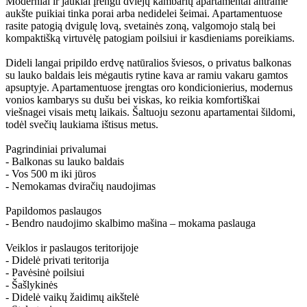
Moderniai ir jaukiai įrengti dviejų kambarių apartamentai antrame
aukšte puikiai tinka porai arba nedidelei šeimai. Apartamentuose
rasite patogią dvigulę lovą, svetainės zoną, valgomojo stalą bei
kompaktišką virtuvėlę patogiam poilsiui ir kasdieniams poreikiams.
Dideli langai pripildo erdvę natūralios šviesos, o privatus balkonas
su lauko baldais leis mėgautis rytine kava ar ramiu vakaru gamtos
apsuptyje. Apartamentuose įrengtas oro kondicionierius, modernus
vonios kambarys su dušu bei viskas, ko reikia komfortiškai
viešnagei visais metų laikais. Šaltuoju sezonu apartamentai šildomi,
todėl svečių laukiama ištisus metus.
Pagrindiniai privalumai
- Balkonas su lauko baldais
- Vos 500 m iki jūros
- Nemokamas dviračių naudojimas
Papildomos paslaugos
- Bendro naudojimo skalbimo mašina – mokama paslauga
Veiklos ir paslaugos teritorijoje
- Didelė privati teritorija
- Pavėsinė poilsiui
- Šašlykinės
- Didelė vaikų žaidimų aikštelė