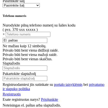
Pasirinkite šalį
Telefono numeris
Nurodykite pilną telefono numerį su šalies kodu
( pvz. 370 xxx xxxxx )
+
Ne mažiau kaip 12 simbolių.
Privalo būti bent viena didžioji raidė.
Privalo būti bent viena mažoji raidė.
Privalo būti bent vienas skaičius.
Slaptažodis
Pakartokite slaptažodį
Registruodamiesi jūs sutinkate su
portalo taisyklėmis
bei
privatumo
ir slapukų politika
Registruotis
Esate registruotas narys?
Prisijunkite
Neteisingas el. paštas arba slaptažodis.