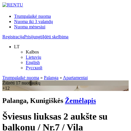
Trumpalaikė nuoma
Nuoma iki 3 valandų
Nuoma mėnesiui
Registracija
Prisijungti
Įdėti skelbimą
LT
Kalbos
Lietuvių
English
Русский
Trumpalaikė nuoma
»
Palanga
»
Apartamentai
Žiūrėti 17 nuotraukų
+12
Palanga, Kunigiškės
Žemėlapis
Šviesus liuksas 2 aukšte su
balkonu / Nr.7 / Vila