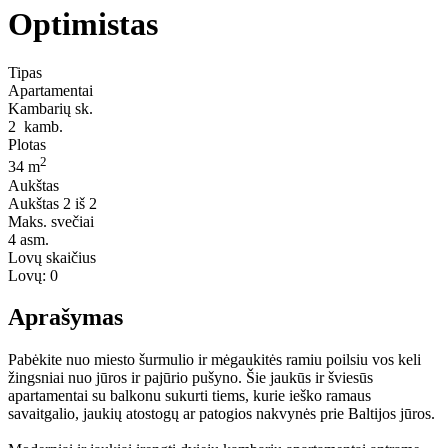
Optimistas
Tipas
Apartamentai
Kambarių sk.
2
kamb.
Plotas
2
34 m
Aukštas
Aukštas
2 iš 2
Maks. svečiai
4
asm.
Lovų skaičius
Lovų:
0
Aprašymas
Pabėkite nuo miesto šurmulio ir mėgaukitės ramiu poilsiu vos keli
žingsniai nuo jūros ir pajūrio pušyno. Šie jaukūs ir šviesūs
apartamentai su balkonu sukurti tiems, kurie ieško ramaus
savaitgalio, jaukių atostogų ar patogios nakvynės prie Baltijos jūros.