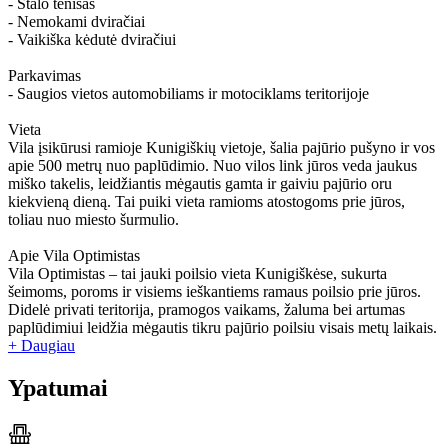
- Stalo tenisas
- Nemokami dviračiai
- Vaikiška kėdutė dviračiui
Parkavimas
- Saugios vietos automobiliams ir motociklams teritorijoje
Vieta
Vila įsikūrusi ramioje Kunigiškių vietoje, šalia pajūrio pušyno ir vos
apie 500 metrų nuo paplūdimio. Nuo vilos link jūros veda jaukus
miško takelis, leidžiantis mėgautis gamta ir gaiviu pajūrio oru
kiekvieną dieną. Tai puiki vieta ramioms atostogoms prie jūros,
toliau nuo miesto šurmulio.
Apie Vila Optimistas
Vila Optimistas – tai jauki poilsio vieta Kunigiškėse, sukurta
šeimoms, poroms ir visiems ieškantiems ramaus poilsio prie jūros.
Didelė privati teritorija, pramogos vaikams, žaluma bei artumas
paplūdimiui leidžia mėgautis tikru pajūrio poilsiu visais metų laikais.
+ Daugiau
Ypatumai