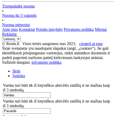
Trumpalaikė nuoma
•
Nuoma iki 3 valandų
•
Nuoma mėnesiui
Apie mus
Kontaktai
Portalo taisyklės
Privatumo politika
Miestai
Reklama
© Rentu.lt Visos teisės saugomos nuo 2023.
created at ease
Šioje svetainėje yra naudojami slapukai (angl. „cookies“). Jie gali
identifikuoti prisijungusius vartotojus, rinkti statistikos duomenis ir
padėti pagerinti naršymo patirtį kiekvienam lankytojui atskirai.
Sužinoti daugiau:
privatumo politika
Išeiti
Sutinku
Vardas turi būti tik iš lotyniškos abėcėlės raidžių ir ne mažiau kaip
iš 3 simbolių.
Vardas turi būti tik iš lotyniškos abėcėlės raidžių ir ne mažiau kaip
iš 3 simbolių.