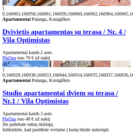
€
40
1
0,166963,166958,166961,166959,166960,166962,166964,166965,1
Apartamentai
Palanga, Kunigiškės
Dvivietis apartamentas su terasa / Nr. 4 /
Vila Optimistas
Apartamentai
kamb.
2 asm.
Plačiau
nuo
70 €
už naktį
€
40
1
0,166929,166938,166933,166944,166934,166935,166937,166936,1
Apartamentai
Palanga, Kunigiškės
Studio apartamentai dviem su terasa /
Nr.1 / Vila Optimistas
Apartamentai
kamb.
3 asm.
Plačiau
nuo
40 €
už naktį
Jūs paliekate mūsų tinklapį.
Isitikinkite, kad pasitikite svetaine į kurią būsite nukreipti.