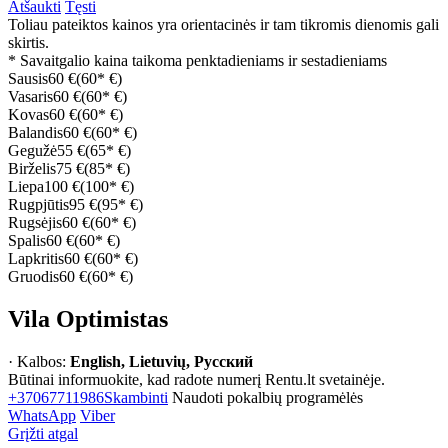
Atšaukti
Tęsti
Toliau pateiktos kainos yra orientacinės ir tam tikromis dienomis gali
skirtis.
* Savaitgalio kaina taikoma penktadieniams ir sestadieniams
Sausis
60 €
(60* €)
Vasaris
60 €
(60* €)
Kovas
60 €
(60* €)
Balandis
60 €
(60* €)
Gegužė
55 €
(65* €)
Birželis
75 €
(85* €)
Liepa
100 €
(100* €)
Rugpjūtis
95 €
(95* €)
Rugsėjis
60 €
(60* €)
Spalis
60 €
(60* €)
Lapkritis
60 €
(60* €)
Gruodis
60 €
(60* €)
Vila Optimistas
· Kalbos:
English, Lietuvių, Русский
Būtinai informuokite, kad radote numerį Rentu.lt svetainėje.
+37067711986
Skambinti
Naudoti pokalbių programėlės
WhatsApp
Viber
Grįžti atgal