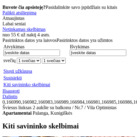
Buvote čia apsistoję?
Pasidalinkite savo įspūdžiais su kitais
Palikti atsiliepimą
Atnaujintas
Labai seniai
Netinkamas skelbimas
nuo
55
€
už naktį 4 asm.
Pasirinktos datos yra laisvos
Pasirinktos datos yra užimtos
Atvykimas
Išvykimas
svečių
Siųsti užklausą
Susisiekti
Kiti savininko skelbimai
Išsaugoti
Dalintis
0,166990,166982,166983,166989,166984,166981,166985,166986,1
Šviesus liuksas 2 aukšte su balkonu / Nr.7 / Vila Optimistas
Apartamentai
Palanga, Kunigiškės
Kiti savininko skelbimai