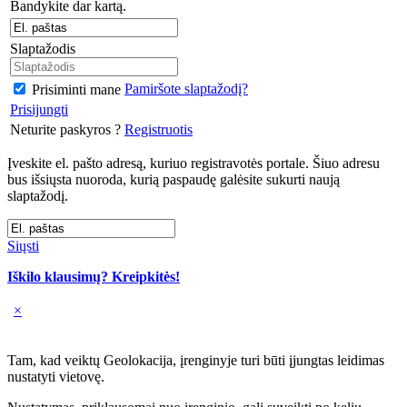
Bandykite dar kartą.
Slaptažodis
Pamiršote slaptažodį?
Prisiminti mane
Prisijungti
Neturite paskyros ?
Registruotis
Įveskite el. pašto adresą, kuriuo registravotės portale. Šiuo adresu
bus išsiųsta nuoroda, kurią paspaudę galėsite sukurti naują
slaptažodį.
Siųsti
Iškilo klausimų? Kreipkitės!
×
Tam, kad veiktų Geolokacija, įrenginyje turi būti įjungtas leidimas
nustatyti vietovę.