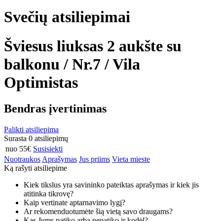
Svečių atsiliepimai
Šviesus liuksas 2 aukšte su
balkonu / Nr.7 / Vila
Optimistas
Bendras įvertinimas
Palikti atsiliepimą
Surasta 0 atsiliepimų
nuo 55€
Susisiekti
Nuotraukos
Aprašymas
Jus priims
Vieta mieste
Ką rašyti atsiliepime
Kiek tikslus yra savininko pateiktas aprašymas ir kiek jis
atitinka tikrovę?
Kaip vertinate aptarnavimo lygį?
Ar rekomenduotumėte šią vietą savo draugams?
Kas Jums patiko arba nepatiko ir kodėl?