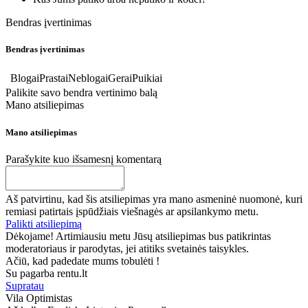
Bendras įvertinimas
Bendras įvertinimas
Blogai
Prastai
Neblogai
Gerai
Puikiai
Palikite savo bendra vertinimo balą
Mano atsiliepimas
Mano atsiliepimas
Parašykite kuo išsamesnį komentarą
Aš patvirtinu, kad šis atsiliepimas yra mano asmeninė nuomonė, kuri
remiasi patirtais įspūdžiais viešnagės ar apsilankymo metu.
Palikti atsiliepimą
Dėkojame! Artimiausiu metu Jūsų atsiliepimas bus patikrintas
moderatoriaus ir parodytas, jei atitiks svetainės taisykles.
Ačiū, kad padedate mums tobulėti !
Su pagarba rentu.lt
Supratau
Vila Optimistas