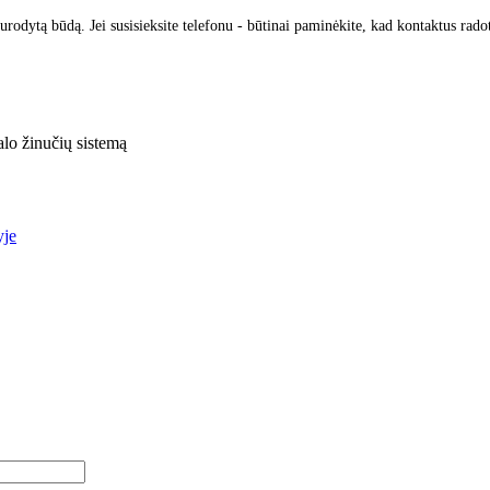
urodytą būdą. Jei susisieksite telefonu - būtinai paminėkite, kad kontaktus rado
lo žinučių sistemą
yje