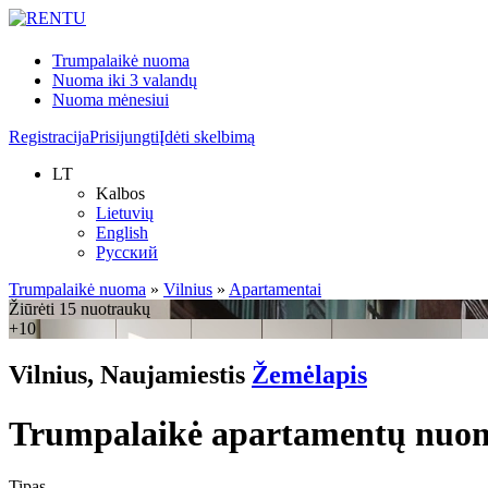
Trumpalaikė nuoma
Nuoma iki 3 valandų
Nuoma mėnesiui
Registracija
Prisijungti
Įdėti skelbimą
LT
Kalbos
Lietuvių
English
Русский
Trumpalaikė nuoma
»
Vilnius
»
Apartamentai
Žiūrėti 15 nuotraukų
+10
Vilnius, Naujamiestis
Žemėlapis
Trumpalaikė apartamentų nuom
Tipas