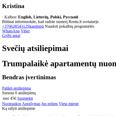
Kristina
· Kalbos:
English, Lietuvių, Polski, Русский
Būtinai informuokite, kad radote numerį Rentu.lt svetainėje.
+37062854312
Skambinti
Naudoti pokalbių programėlės
WhatsApp
Viber
Grįžti atgal
Svečių atsiliepimai
Trumpalaikė apartamentų nuom
Bendras įvertinimas
Palikti atsiliepimą
Surasta 0 atsiliepimų
nuo 45€
Susisiekti
Nuotraukos
Aprašymas
Jus priims
Vieta mieste
Ką rašyti atsiliepime