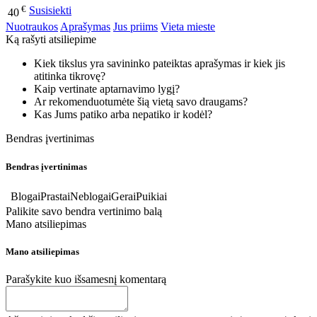
€
Susisiekti
40
Nuotraukos
Aprašymas
Jus priims
Vieta mieste
Ką rašyti atsiliepime
Kiek tikslus yra savininko pateiktas aprašymas ir kiek jis
atitinka tikrovę?
Kaip vertinate aptarnavimo lygį?
Ar rekomenduotumėte šią vietą savo draugams?
Kas Jums patiko arba nepatiko ir kodėl?
Bendras įvertinimas
Bendras įvertinimas
Blogai
Prastai
Neblogai
Gerai
Puikiai
Palikite savo bendra vertinimo balą
Mano atsiliepimas
Mano atsiliepimas
Parašykite kuo išsamesnį komentarą