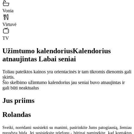
Vonia
Virtuvė
TV
Užimtumo kalendorius
Kalendorius
atnaujintas
Labai seniai
Toliau pateiktos kainos yra orientacinės ir tam tikromis dienomis gali
skirtis.
Šio skelbimo užimtumo kalendorius jau seniai buvo atnaujintas ir
gali būti neaktualus
Jus priims
Rolandas
Sveiki, norėdami susisiekti su manimi, pasirinkite Jums patogiausią, žemiau
nurodytą būdą. Jei susisieksite telefonu - būtinai paminėkite, kad kontaktus