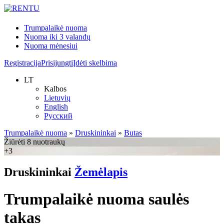
Trumpalaikė nuoma
Nuoma iki 3 valandų
Nuoma mėnesiui
Registracija
Prisijungti
Įdėti skelbimą
LT
Kalbos
Lietuvių
English
Русский
Trumpalaikė nuoma
»
Druskininkai
»
Butas
Žiūrėti 8 nuotraukų
+3
Druskininkai
Žemėlapis
Trumpalaikė nuoma saulės
takas