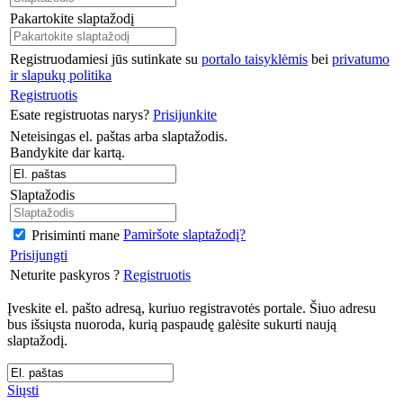
Pakartokite slaptažodį
Registruodamiesi jūs sutinkate su
portalo taisyklėmis
bei
privatumo
ir slapukų politika
Registruotis
Esate registruotas narys?
Prisijunkite
Neteisingas el. paštas arba slaptažodis.
Bandykite dar kartą.
Slaptažodis
Pamiršote slaptažodį?
Prisiminti mane
Prisijungti
Neturite paskyros ?
Registruotis
Įveskite el. pašto adresą, kuriuo registravotės portale. Šiuo adresu
bus išsiųsta nuoroda, kurią paspaudę galėsite sukurti naują
slaptažodį.
Siųsti