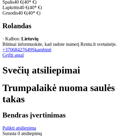
Spalis
40 €
(40* €)
Lapkritis
40 €
(40* €)
Gruodis
40 €
(40* €)
Rolandas
· Kalbos:
Lietuvių
Būtinai informuokite, kad radote numerį Rentu.lt svetainėje.
+37068427649
Skambinti
Grįžti atgal
Svečių atsiliepimai
Trumpalaikė nuoma saulės
takas
Bendras įvertinimas
Palikti atsiliepimą
Surasta 0 atsiliepimų