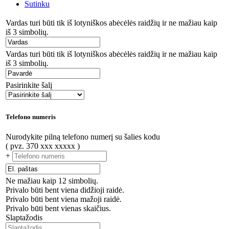
Sutinku
Vardas turi būti tik iš lotyniškos abėcėlės raidžių ir ne mažiau kaip
iš 3 simbolių.
Vardas turi būti tik iš lotyniškos abėcėlės raidžių ir ne mažiau kaip
iš 3 simbolių.
Pasirinkite šalį
Telefono numeris
Nurodykite pilną telefono numerį su šalies kodu
( pvz. 370 xxx xxxxx )
+
Ne mažiau kaip 12 simbolių.
Privalo būti bent viena didžioji raidė.
Privalo būti bent viena mažoji raidė.
Privalo būti bent vienas skaičius.
Slaptažodis