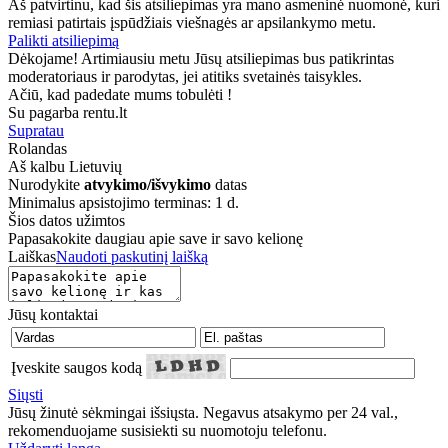
Aš patvirtinu, kad šis atsiliepimas yra mano asmeninė nuomonė, kuri
remiasi patirtais įspūdžiais viešnagės ar apsilankymo metu.
Palikti atsiliepimą
Dėkojame! Artimiausiu metu Jūsų atsiliepimas bus patikrintas
moderatoriaus ir parodytas, jei atitiks svetainės taisykles.
Ačiū, kad padedate mums tobulėti !
Su pagarba rentu.lt
Supratau
Rolandas
Aš kalbu
Lietuvių
Nurodykite
atvykimo/išvykimo
datas
Minimalus apsistojimo terminas: 1 d.
Šios datos užimtos
Papasakokite daugiau apie save ir savo kelionę
Laiškas
Naudoti paskutinį laišką
Jūsų kontaktai
Įveskite saugos kodą
Siųsti
Jūsų žinutė sėkmingai išsiųsta. Negavus atsakymo per 24 val.,
rekomenduojame susisiekti su nuomotoju telefonu.