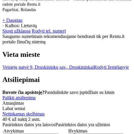
radote portale
Rentu.lt
Pagarbiai, Rolandas
+ Daugiau
· Kalbos:
Lietuvių
Siųsti užklausą
Rodyti tel. numerį
Saugumo sumetimais rekomenduojame bendrauti tik per Rentu.lt
portalo žinučių sistemą
Vieta mieste
Veisiejų gatvė 9, Druskininkų sav., Druskininkai
Rodyti žemėlapyje
Atsiliepimai
Buvote čia apsistoję?
Pasidalinkite savo įspūdžiais su kitais
Palikti atsiliepimą
Atnaujintas
Labai seniai
Netinkamas skelbimas
40
€
už naktį 2 asm.
Pasirinktos datos yra laisvos
Pasirinktos datos yra užimtos
Atvykimas
Išvykimas