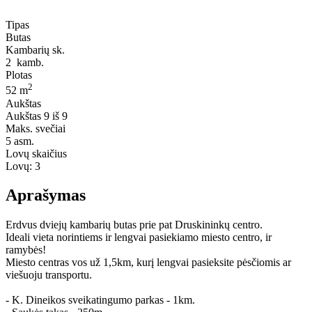
Tipas
Butas
Kambarių sk.
2
kamb.
Plotas
2
52 m
Aukštas
Aukštas
9 iš 9
Maks. svečiai
5
asm.
Lovų skaičius
Lovų:
3
Aprašymas
Erdvus dviejų kambarių butas prie pat Druskininkų centro.
Ideali vieta norintiems ir lengvai pasiekiamo miesto centro, ir
ramybės!
Miesto centras vos už 1,5km, kurį lengvai pasieksite pėsčiomis ar
viešuoju transportu.
- K. Dineikos sveikatingumo parkas - 1km.