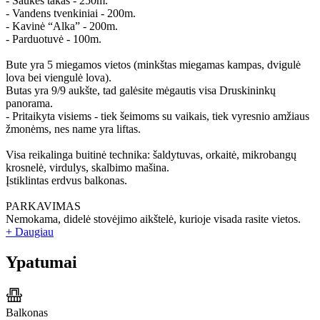
- Saukės takas - 250m.
- Vandens tvenkiniai - 200m.
- Kavinė “Alka” - 200m.
- Parduotuvė - 100m.
Bute yra 5 miegamos vietos (minkštas miegamas kampas, dvigulė
lova bei viengulė lova).
Butas yra 9/9 aukšte, tad galėsite mėgautis visa Druskininkų
panorama.
- Pritaikyta visiems - tiek šeimoms su vaikais, tiek vyresnio amžiaus
žmonėms, nes name yra liftas.
Visa reikalinga buitinė technika: šaldytuvas, orkaitė, mikrobangų
krosnelė, virdulys, skalbimo mašina.
Įstiklintas erdvus balkonas.
PARKAVIMAS
Nemokama, didelė stovėjimo aikštelė, kurioje visada rasite vietos.
+ Daugiau
Ypatumai
Balkonas