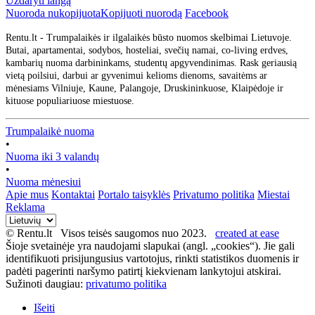
Uždaryti langą
Nuoroda nukopijuota
Kopijuoti nuorodą
Facebook
Rentu.lt - Trumpalaikės ir ilgalaikės būsto nuomos skelbimai Lietuvoje.
Butai, apartamentai, sodybos, hosteliai, svečių namai, co-living erdves,
kambarių nuoma darbininkams, studentų apgyvendinimas. Rask geriausią
vietą poilsiui, darbui ar gyvenimui kelioms dienoms, savaitėms ar
mėnesiams Vilniuje, Kaune, Palangoje, Druskininkuose, Klaipėdoje ir
kituose populiariuose miestuose.
Trumpalaikė nuoma
•
Nuoma iki 3 valandų
•
Nuoma mėnesiui
Apie mus
Kontaktai
Portalo taisyklės
Privatumo politika
Miestai
Reklama
© Rentu.lt Visos teisės saugomos nuo 2023.
created at ease
Šioje svetainėje yra naudojami slapukai (angl. „cookies“). Jie gali
identifikuoti prisijungusius vartotojus, rinkti statistikos duomenis ir
padėti pagerinti naršymo patirtį kiekvienam lankytojui atskirai.
Sužinoti daugiau:
privatumo politika
Išeiti