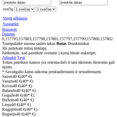
svečių
Siųsti užklausą
Susisiekti
Išsaugoti
Dalintis
0,157795,157803,157798,157801,157797,157799,157800,157802
Trumpalaikė nuoma saulės takas
Butas
Druskininkai
Jūs paliekate mūsų tinklapį.
Isitikinkite, kad pasitikite svetaine į kurią būsite nukreipti.
Atšaukti
Tęsti
Toliau pateiktos kainos yra orientacinės ir tam tikromis dienomis gali
skirtis.
* Savaitgalio kaina taikoma penktadieniams ir sestadieniams
Sausis
40 €
(40* €)
Vasaris
40 €
(40* €)
Kovas
40 €
(40* €)
Balandis
40 €
(40* €)
Gegužė
40 €
(40* €)
Birželis
40 €
(40* €)
Liepa
40 €
(40* €)
Rugpjūtis
40 €
(40* €)
Rugsėjis
40 €
(40* €)