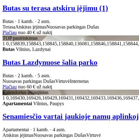
Butas su terasa atskiru įėjimu (1)
Butas · 1 kamb. · 2 asm.
Terasa
Atskiras įėjimas
Nuosavas parkingas
Dušas
Plačiau
nuo
40 €
už naktį
TOP pasirinkimas
1
0,158839,158843,158845,158840,136081,158846,158841,158844
Butas
Vilnius, Lazdynai
Butas Lazdynuose šalia parko
Butas · 2 kamb. · 5 asm.
Nuosavas parkingas
Dušas
Virtuvė
Internetas
Plačiau
nuo
60 €
už naktį
Kalendorius atnaujintas
1
0,169430,169426,169429,169431,169432,169433,169436,169437
Apartamentai
Vilnius, Paupys
Senamiesčio vartai jaukioje namų aplinkoj
Apartamentai · 1 kamb. · 4 asm.
Atskiras įėjimas
Nuosavas parkingas
Dušas
Virtuvė