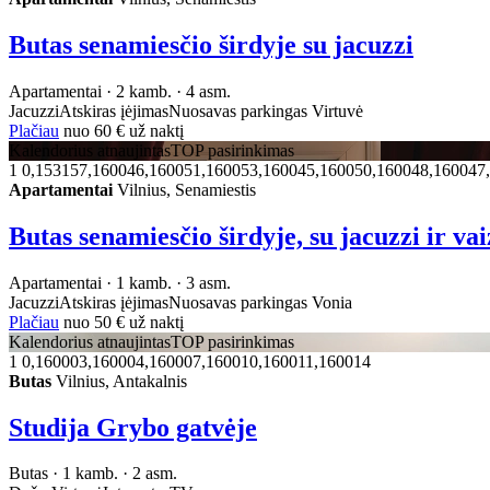
Butas senamiesčio širdyje su jacuzzi
Apartamentai · 2 kamb. · 4 asm.
Jacuzzi
Atskiras įėjimas
Nuosavas parkingas
Virtuvė
Plačiau
nuo
60 €
už naktį
Kalendorius atnaujintas
TOP pasirinkimas
1
0,153157,160046,160051,160053,160045,160050,160048,160047
Apartamentai
Vilnius, Senamiestis
Butas senamiesčio širdyje, su jacuzzi ir vaiz
Apartamentai · 1 kamb. · 3 asm.
Jacuzzi
Atskiras įėjimas
Nuosavas parkingas
Vonia
Plačiau
nuo
50 €
už naktį
Kalendorius atnaujintas
TOP pasirinkimas
1
0,160003,160004,160007,160010,160011,160014
Butas
Vilnius, Antakalnis
Studija Grybo gatvėje
Butas · 1 kamb. · 2 asm.