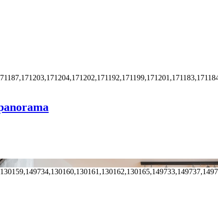
171187,171203,171204,171202,171192,171199,171201,171183,17118
o panorama
,130159,149734,130160,130161,130162,130165,149733,149737,149