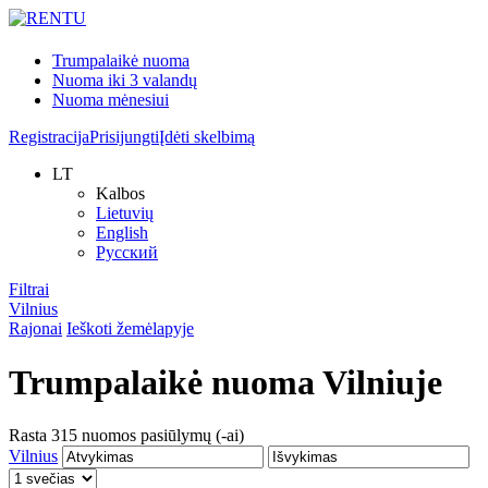
Trumpalaikė nuoma
Nuoma iki 3 valandų
Nuoma mėnesiui
Registracija
Prisijungti
Įdėti skelbimą
LT
Kalbos
Lietuvių
English
Русский
Filtrai
Vilnius
Rajonai
Ieškoti žemėlapyje
Trumpalaikė nuoma
Vilniuje
Rasta
315
nuomos pasiūlymų (-ai)
Vilnius