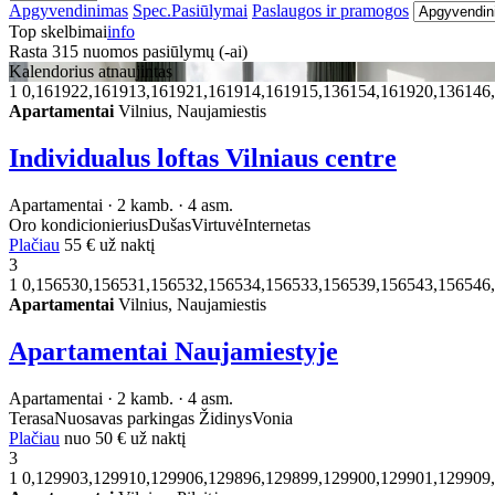
Apgyvendinimas
Spec.Pasiūlymai
Paslaugos ir pramogos
Top skelbimai
info
Rasta
315
nuomos pasiūlymų (-ai)
Kalendorius atnaujintas
1
0,161922,161913,161921,161914,161915,136154,161920,136146
Apartamentai
Vilnius, Naujamiestis
Individualus loftas Vilniaus centre
Apartamentai · 2 kamb. · 4 asm.
Oro kondicionierius
Dušas
Virtuvė
Internetas
Plačiau
55 €
už naktį
3
1
0,156530,156531,156532,156534,156533,156539,156543,156546
Apartamentai
Vilnius, Naujamiestis
Apartamentai Naujamiestyje
Apartamentai · 2 kamb. · 4 asm.
Terasa
Nuosavas parkingas
Židinys
Vonia
Plačiau
nuo
50 €
už naktį
3
1
0,129903,129910,129906,129896,129899,129900,129901,129909