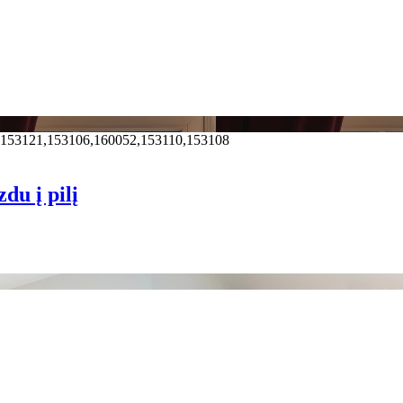
,153121,153106,160052,153110,153108
du į pilį