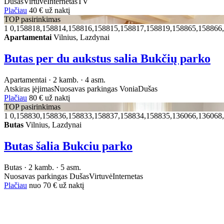
Dušas
Virtuvė
Internetas
TV
Plačiau
40 €
už naktį
TOP pasirinkimas
1
0,158818,158814,158816,158815,158817,158819,158865,158866
Apartamentai
Vilnius, Lazdynai
Butas per du aukstus salia Bukčių parko
Apartamentai · 2 kamb. · 4 asm.
Atskiras įėjimas
Nuosavas parkingas
Vonia
Dušas
Plačiau
80 €
už naktį
TOP pasirinkimas
1
0,158830,158836,158833,158837,158834,158835,136066,136068
Butas
Vilnius, Lazdynai
Butas šalia Bukciu parko
Butas · 2 kamb. · 5 asm.
Nuosavas parkingas
Dušas
Virtuvė
Internetas
Plačiau
nuo
70 €
už naktį