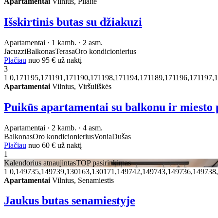
Apartamentai
Vilnius, Pilaitė
Išskirtinis butas su džiakuzi
Apartamentai · 1 kamb. · 2 asm.
Jacuzzi
Balkonas
Terasa
Oro kondicionierius
Plačiau
nuo
95 €
už naktį
3
1
0,171195,171191,171190,171198,171194,171189,171196,171197,
Apartamentai
Vilnius, Viršuliškės
Puikūs apartamentai su balkonu ir miest
Apartamentai · 2 kamb. · 4 asm.
Balkonas
Oro kondicionierius
Vonia
Dušas
Plačiau
nuo
60 €
už naktį
1
Kalendorius atnaujintas
TOP pasirinkimas
1
0,149735,149739,130163,130171,149742,149743,149736,149738
Apartamentai
Vilnius, Senamiestis
Jaukus butas senamiestyje