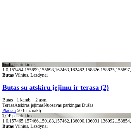
TOP pasirinkimas
1
0,157454,155699,155698,162463,162462,158826,158825,155697
Butas
Vilnius, Lazdynai
Butas su atskiru įejimu ir terasa (2)
Butas · 1 kamb. · 2 asm.
Terasa
Atskiras įėjimas
Nuosavas parkingas
Dušas
Plačiau
50 €
už naktį
TOP pasirinkimas
1
0,157465,157466,159183,157462,136090,136091,136092,158854
Butas
Vilnius, Lazdynai