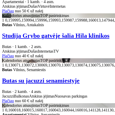
Apartamentai · 1 kamb. · 4 asm.
Atskiras įėjimas
Dušas
Virtuvė
Internetas
Plačiau
nuo
50 €
už naktį
Kalendorius atnaujintas
TOP pasirinkimas
1
0,159995,159994,159996,159993,159987,159988,160013,147944
Butas
Vilnius, Antakalnis
Studija Grybo gatvėje šalia Hila klinikos
Butas · 1 kamb. · 2 asm.
Atskiras įėjimas
Dušas
Internetas
TV
Plačiau
nuo
40 €
už naktį
Kalendorius atnaujintas
TOP pasirinkimas
1
0,130071,130072,130069,130070,130073,130074,130075,130076
Butas
Vilnius, Senamiestis
Butas su jacuzzi senamiestyje
Butas · 2 kamb. · 4 asm.
Jacuzzi
Balkonas
Atskiras įėjimas
Nuosavas parkingas
Plačiau
nuo
60 €
už naktį
Kalendorius atnaujintas
TOP pasirinkimas
1
0,160018,160015,160017,160043,160044,160016,141128,141130,
Apartamentai
Vilnius, Senamiestis