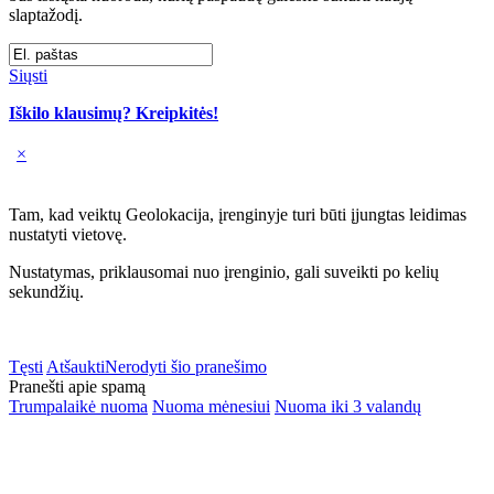
slaptažodį.
Siųsti
Iškilo klausimų? Kreipkitės!
×
Tam, kad veiktų Geolokacija, įrenginyje turi būti įjungtas leidimas
nustatyti vietovę.
Nustatymas, priklausomai nuo įrenginio, gali suveikti po kelių
sekundžių.
Tęsti
Atšaukti
Nerodyti šio pranešimo
Pranešti apie spamą
Trumpalaikė nuoma
Nuoma mėnesiui
Nuoma iki 3 valandų