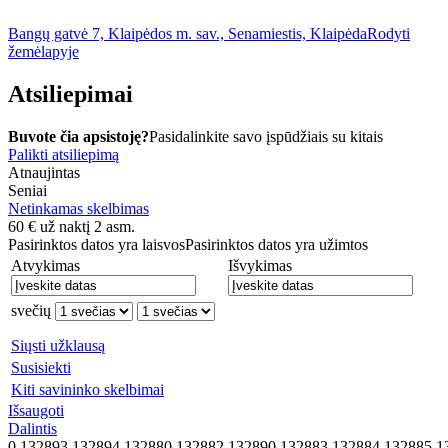
Bangų gatvė 7, Klaipėdos m. sav., Senamiestis, Klaipėda
Rodyti
žemėlapyje
Atsiliepimai
Buvote čia apsistoję?
Pasidalinkite savo įspūdžiais su kitais
Palikti atsiliepimą
Atnaujintas
Seniai
Netinkamas skelbimas
60
€
už naktį 2 asm.
Pasirinktos datos yra laisvos
Pasirinktos datos yra užimtos
Atvykimas
Išvykimas
svečių
Siųsti užklausą
Susisiekti
Kiti savininko skelbimai
Išsaugoti
Dalintis
0,132893,132894,132880,132882,132890,132883,132884,132885,1