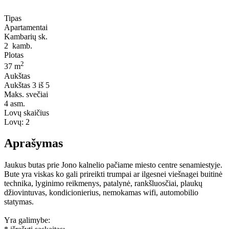
Tipas
Apartamentai
Kambarių sk.
2
kamb.
Plotas
2
37 m
Aukštas
Aukštas
3 iš 5
Maks. svečiai
4
asm.
Lovų skaičius
Lovų:
2
Aprašymas
Jaukus butas prie Jono kalnelio pačiame miesto centre senamiestyje.
Bute yra viskas ko gali prireikti trumpai ar ilgesnei viešnagei buitinė
technika, lyginimo reikmenys, patalynė, rankšluosčiai, plaukų
džiovintuvas, kondicionierius, nemokamas wifi, automobilio
statymas.
Yra galimybe: