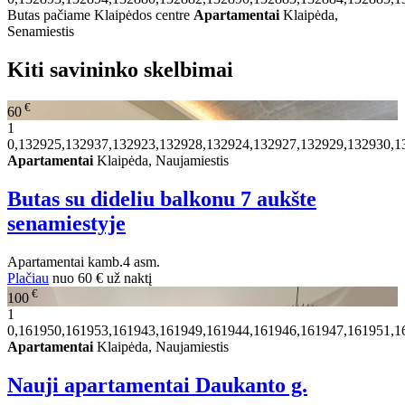
Butas pačiame Klaipėdos centre
Apartamentai
Klaipėda,
Senamiestis
Kiti savininko skelbimai
€
60
1
0,132925,132937,132923,132928,132924,132927,132929,132930,1
Apartamentai
Klaipėda, Naujamiestis
Butas su dideliu balkonu 7 aukšte
senamiestyje
Apartamentai
kamb.
4 asm.
Plačiau
nuo
60 €
už naktį
€
100
1
0,161950,161953,161943,161949,161944,161946,161947,161951,1
Apartamentai
Klaipėda, Naujamiestis
Nauji apartamentai Daukanto g.