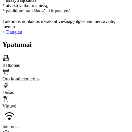
* išrašyti sąskaitas;
* atvežti vaikui maniežą;
* papildomi rankšluosčiai ir patalynė.
Taikomos nuolaidos užsakant viešnagę ilgesniam nei savaitė,
mėnuo.
+ Daugiau
Ypatumai
Balkonas
Oro kondicionierius
Dušas
Virtuvė
Internetas