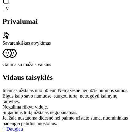
TV
Privalumai
Savarankiškas atvykimas
Galima su mažais vaikais
Vidaus taisyklės
Imamas užstatas nuo 50 eur. Nemažesnė nei 50% nuomos sumos.
Elgtis kaip savo namuose, saugoti turtą, netrugdyti kaimynų
ramybės.
Negalima rūkyti viduje.
Sugadinus turtą užstatas negražinamas.
Jei žala nustatoma didesnė nei paimto užstato suma, nuomininkas
padengia patirtus nuostolius.
+ Daugiau