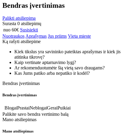
Bendras įvertinimas
Palikti atsiliepimą
Surasta 0 atsiliepimų
nuo 60€
Susisiekti
Nuotraukos
Aprašymas
Jus priims
Vieta mieste
Ką rašyti atsiliepime
Kiek tikslus yra savininko pateiktas aprašymas ir kiek jis
atitinka tikrovę?
Kaip vertinate aptarnavimo lygį?
Ar rekomenduotumėte šią vietą savo draugams?
Kas Jums patiko arba nepatiko ir kodėl?
Bendras įvertinimas
Bendras įvertinimas
Blogai
Prastai
Neblogai
Gerai
Puikiai
Palikite savo bendra vertinimo balą
Mano atsiliepimas
Mano atsiliepimas