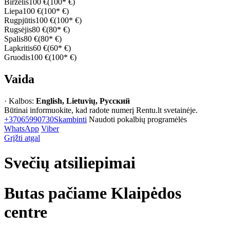
Birželis
100 €
(100* €)
Liepa
100 €
(100* €)
Rugpjūtis
100 €
(100* €)
Rugsėjis
80 €
(80* €)
Spalis
80 €
(80* €)
Lapkritis
60 €
(60* €)
Gruodis
100 €
(100* €)
Vaida
· Kalbos:
English, Lietuvių, Русский
Būtinai informuokite, kad radote numerį Rentu.lt svetainėje.
+37065990730
Skambinti
Naudoti pokalbių programėlės
WhatsApp
Viber
Grįžti atgal
Svečių atsiliepimai
Butas pačiame Klaipėdos
centre