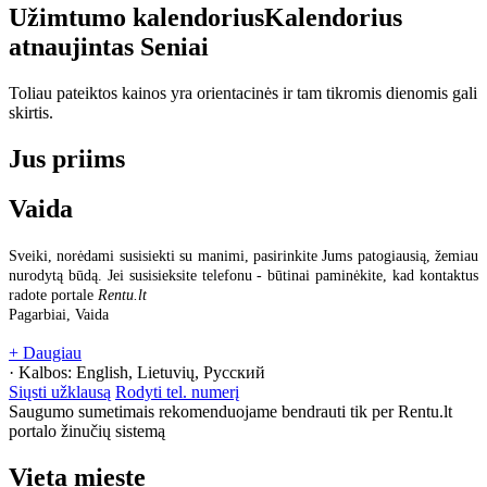
Užimtumo kalendorius
Kalendorius
atnaujintas
Seniai
Toliau pateiktos kainos yra orientacinės ir tam tikromis dienomis gali
skirtis.
Jus priims
Vaida
Sveiki, norėdami susisiekti su manimi, pasirinkite Jums patogiausią, žemiau
nurodytą būdą. Jei susisieksite telefonu - būtinai paminėkite, kad kontaktus
radote portale
Rentu.lt
Pagarbiai, Vaida
+ Daugiau
· Kalbos:
English, Lietuvių, Русский
Siųsti užklausą
Rodyti tel. numerį
Saugumo sumetimais rekomenduojame bendrauti tik per Rentu.lt
portalo žinučių sistemą
Vieta mieste