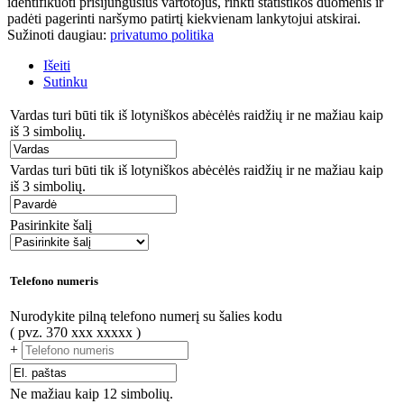
identifikuoti prisijungusius vartotojus, rinkti statistikos duomenis ir
padėti pagerinti naršymo patirtį kiekvienam lankytojui atskirai.
Sužinoti daugiau:
privatumo politika
Išeiti
Sutinku
Vardas turi būti tik iš lotyniškos abėcėlės raidžių ir ne mažiau kaip
iš 3 simbolių.
Vardas turi būti tik iš lotyniškos abėcėlės raidžių ir ne mažiau kaip
iš 3 simbolių.
Pasirinkite šalį
Telefono numeris
Nurodykite pilną telefono numerį su šalies kodu
( pvz. 370 xxx xxxxx )
+
Ne mažiau kaip 12 simbolių.