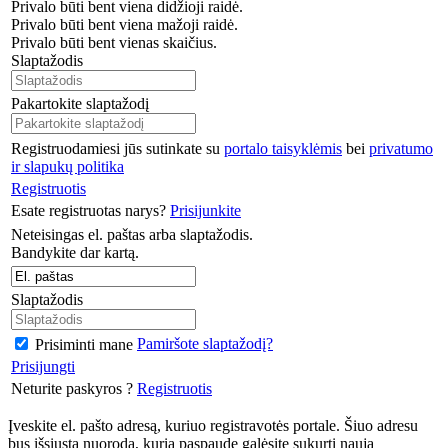
Privalo būti bent viena didžioji raidė.
Privalo būti bent viena mažoji raidė.
Privalo būti bent vienas skaičius.
Slaptažodis
Pakartokite slaptažodį
Registruodamiesi jūs sutinkate su
portalo taisyklėmis
bei
privatumo
ir slapukų politika
Registruotis
Esate registruotas narys?
Prisijunkite
Neteisingas el. paštas arba slaptažodis.
Bandykite dar kartą.
Slaptažodis
Pamiršote slaptažodį?
Prisiminti mane
Prisijungti
Neturite paskyros ?
Registruotis
Įveskite el. pašto adresą, kuriuo registravotės portale. Šiuo adresu
bus išsiųsta nuoroda, kurią paspaudę galėsite sukurti naują