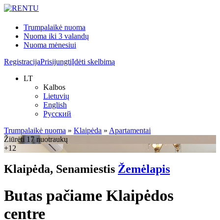
Trumpalaikė nuoma
Nuoma iki 3 valandų
Nuoma mėnesiui
Registracija
Prisijungti
Įdėti skelbimą
LT
Kalbos
Lietuvių
English
Русский
Trumpalaikė nuoma
»
Klaipėda
»
Apartamentai
Žiūrėti 17 nuotraukų
+12
Klaipėda, Senamiestis
Žemėlapis
Butas pačiame Klaipėdos
centre