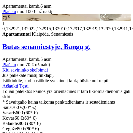
Apartamentai
kamb.
6 asm.
Plačiau
nuo
100 €
už naktį
€
70
1
0,132921,132922,132915,132910,132917,132919,132920,132911,1
Apartamentai
Klaipėda, Senamiestis
Butas senamiestyje, Bangų g.
Apartamentai
kamb.
5 asm.
Plačiau
nuo
70 €
už naktį
Kiti savininko skelbimai
Jūs paliekate mūsų tinklapį.
Isitikinkite, kad pasitikite svetaine į kurią būsite nukreipti.
Atšaukti
Tęsti
Toliau pateiktos kainos yra orientacinės ir tam tikromis dienomis gali
skirtis.
* Savaitgalio kaina taikoma penktadieniams ir sestadieniams
Sausis
60 €
(60* €)
Vasaris
60 €
(60* €)
Kovas
60 €
(60* €)
Balandis
80 €
(80* €)
Gegužė
80 €
(80* €)