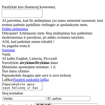
Parašykite kuo išsamesnį komentarą
Aš patvirtinu, kad šis atsiliepimas yra mano asmeninė nuomonė, kuri
remiasi patirtais įspūdžiais viešnagės ar apsilankymo metu.
Palikti atsiliepimą
Dėkojame! Artimiausiu metu Jūsų atsiliepimas bus patikrintas
moderatoriaus ir parodytas, jei atitiks svetainės taisykles.
Ačiū, kad padedate mums tobulėti !
Su pagarba rentu.lt
Supratau
Vaida
Aš kalbu
English, Lietuvių, Русский
Nurodykite
atvykimo/išvykimo
datas
Minimalus apsistojimo terminas: 1 d.
Šios datos užimtos
Papasakokite daugiau apie save ir savo kelionę
Laiškas
Naudoti paskutinį laišką
Jūsų kontaktai