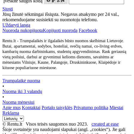
Įveskite saugos kodą
Siųsti
Jūsų žinutė sėkmingai išsiųsta. Negavus atsakymo per 24 val.,
rekomenduojame susisiekti su nuomotoju telefonu.
Uždaryti langą
Nuoroda nukopijuota
Kopijuoti nuorodą
Facebook
Rentu.lt - Trumpalaikės ir ilgalaikės būsto nuomos skelbimai Lietuvoje.
Butai, apartamentai, sodybos, hosteliai, svečių namai, co-living erdves,
kambarių nuoma darbininkams, studentų apgyvendinimas. Rask geriausią
vietą poilsiui, darbui ar gyvenimui kelioms dienoms, savaitėms ar
mėnesiams Vilniuje, Kaune, Palangoje, Druskininkuose, Klaipėdoje ir
kituose populiariuose miestuose.
Trumpalaikė nuoma
•
Nuoma iki 3 valandų
•
Nuoma mėnesiui
Apie mus
Kontaktai
Portalo taisyklės
Privatumo politika
Miestai
Reklama
© Rentu.lt Visos teisės saugomos nuo 2023.
created at ease
Šioje svetainėje yra naudojami slapukai (angl. „cookies“). Jie gali