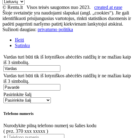
© Rentu.lt Visos teisės saugomos nuo 2023.
created at ease
Šioje svetainėje yra naudojami slapukai (angl. „cookies“). Jie gali
identifikuoti prisijungusius vartotojus, rinkti statistikos duomenis ir
padėti pagerinti naršymo patirtį kiekvienam lankytojui atskirai.
Sužinoti daugiau:
privatumo politika
Išeiti
Sutinku
Vardas turi būti tik iš lotyniškos abėcėlės raidžių ir ne mažiau kaip
iš 3 simbolių.
Vardas turi būti tik iš lotyniškos abėcėlės raidžių ir ne mažiau kaip
iš 3 simbolių.
Pasirinkite šalį
Telefono numeris
Nurodykite pilną telefono numerį su šalies kodu
( pvz. 370 xxx xxxxx )
+