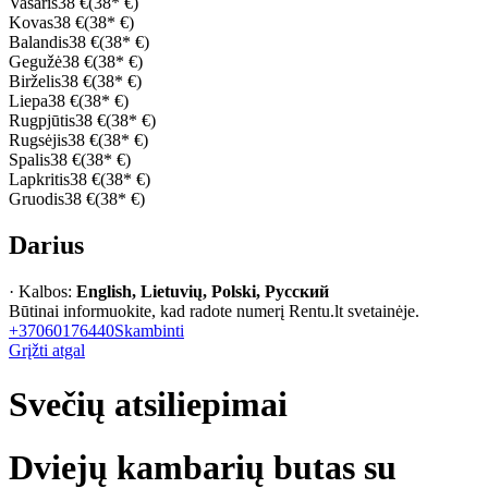
Vasaris
38 €
(38* €)
Kovas
38 €
(38* €)
Balandis
38 €
(38* €)
Gegužė
38 €
(38* €)
Birželis
38 €
(38* €)
Liepa
38 €
(38* €)
Rugpjūtis
38 €
(38* €)
Rugsėjis
38 €
(38* €)
Spalis
38 €
(38* €)
Lapkritis
38 €
(38* €)
Gruodis
38 €
(38* €)
Darius
· Kalbos:
English, Lietuvių, Polski, Русский
Būtinai informuokite, kad radote numerį Rentu.lt svetainėje.
+37060176440
Skambinti
Grįžti atgal
Svečių atsiliepimai
Dviejų kambarių butas su