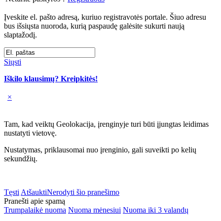
Įveskite el. pašto adresą, kuriuo registravotės portale. Šiuo adresu
bus išsiųsta nuoroda, kurią paspaudę galėsite sukurti naują
slaptažodį.
Siųsti
Iškilo klausimų? Kreipkitės!
×
Tam, kad veiktų Geolokacija, įrenginyje turi būti įjungtas leidimas
nustatyti vietovę.
Nustatymas, priklausomai nuo įrenginio, gali suveikti po kelių
sekundžių.
Tęsti
Atšaukti
Nerodyti šio pranešimo
Pranešti apie spamą
Trumpalaikė nuoma
Nuoma mėnesiui
Nuoma iki 3 valandų