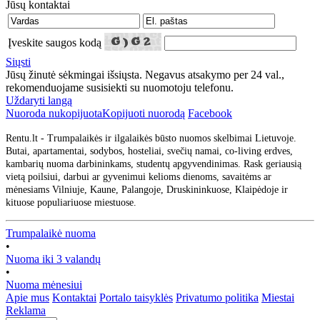
Jūsų kontaktai
Įveskite saugos kodą
Siųsti
Jūsų žinutė sėkmingai išsiųsta. Negavus atsakymo per 24 val.,
rekomenduojame susisiekti su nuomotoju telefonu.
Uždaryti langą
Nuoroda nukopijuota
Kopijuoti nuorodą
Facebook
Rentu.lt - Trumpalaikės ir ilgalaikės būsto nuomos skelbimai Lietuvoje.
Butai, apartamentai, sodybos, hosteliai, svečių namai, co-living erdves,
kambarių nuoma darbininkams, studentų apgyvendinimas. Rask geriausią
vietą poilsiui, darbui ar gyvenimui kelioms dienoms, savaitėms ar
mėnesiams Vilniuje, Kaune, Palangoje, Druskininkuose, Klaipėdoje ir
kituose populiariuose miestuose.
Trumpalaikė nuoma
•
Nuoma iki 3 valandų
•
Nuoma mėnesiui
Apie mus
Kontaktai
Portalo taisyklės
Privatumo politika
Miestai
Reklama