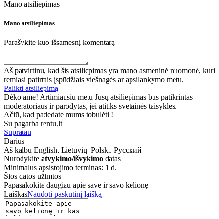
Mano atsiliepimas
Mano atsiliepimas
Parašykite kuo išsamesnį komentarą
Aš patvirtinu, kad šis atsiliepimas yra mano asmeninė nuomonė, kuri
remiasi patirtais įspūdžiais viešnagės ar apsilankymo metu.
Palikti atsiliepimą
Dėkojame! Artimiausiu metu Jūsų atsiliepimas bus patikrintas
moderatoriaus ir parodytas, jei atitiks svetainės taisykles.
Ačiū, kad padedate mums tobulėti !
Su pagarba rentu.lt
Supratau
Darius
Aš kalbu
English, Lietuvių, Polski, Русский
Nurodykite
atvykimo/išvykimo
datas
Minimalus apsistojimo terminas: 1 d.
Šios datos užimtos
Papasakokite daugiau apie save ir savo kelionę
Laiškas
Naudoti paskutinį laišką