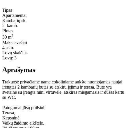
Tipas
Apartamentai
Kambarių sk.
2
kamb.
Plotas
2
30 m
Maks. svečiai
4
asm.
Lovų skaičius
Lovų:
3
Aprašymas
Trakuose privačiame name cokoliniame aukšte nuomojamas naujai
įrengtas 2 kambarių butas su atskiru įėjimu ir terasa. Bute yra
svetainė su įrengta mini virtuvėle, atskiras miegamasis ir dušas kartu
su WC.
Patogumai jūsų poilsiui:
Terasa,
Kepsninė,
Vaikų žaidimo aikštelė.