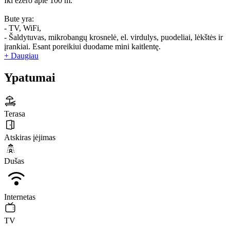
Iki ežero apie 100 m.
Bute yra:
- TV, WiFi,
- Šaldytuvas, mikrobangų krosnelė, el. virdulys, puodeliai, lėkštės ir
įrankiai. Esant poreikiui duodame mini kaitlentę.
+ Daugiau
Ypatumai
Terasa
Atskiras įėjimas
Dušas
Internetas
TV