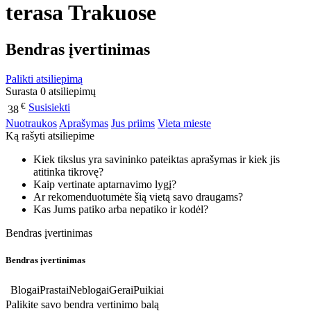
terasa Trakuose
Bendras įvertinimas
Palikti atsiliepimą
Surasta 0 atsiliepimų
€
Susisiekti
38
Nuotraukos
Aprašymas
Jus priims
Vieta mieste
Ką rašyti atsiliepime
Kiek tikslus yra savininko pateiktas aprašymas ir kiek jis
atitinka tikrovę?
Kaip vertinate aptarnavimo lygį?
Ar rekomenduotumėte šią vietą savo draugams?
Kas Jums patiko arba nepatiko ir kodėl?
Bendras įvertinimas
Bendras įvertinimas
Blogai
Prastai
Neblogai
Gerai
Puikiai
Palikite savo bendra vertinimo balą