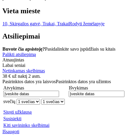
Vieta mieste
10, Skirgailos gatvė, Trakai, Trakai
Rodyti žemėlapyje
Atsiliepimai
Buvote čia apsistoję?
Pasidalinkite savo įspūdžiais su kitais
Palikti atsiliepimą
Atnaujintas
Labai seniai
Netinkamas skelbimas
38
€
už naktį 2 asm.
Pasirinktos datos yra laisvos
Pasirinktos datos yra užimtos
Atvykimas
Išvykimas
svečių
Siųsti užklausą
Susisiekti
Kiti savininko skelbimai
Išsaugoti