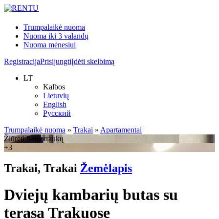
Trumpalaikė nuoma
Nuoma iki 3 valandų
Nuoma mėnesiui
Registracija
Prisijungti
Įdėti skelbimą
LT
Kalbos
Lietuvių
English
Русский
Trumpalaikė nuoma
»
Trakai
»
Apartamentai
Žiūrėti 8 nuotraukų
+3
Trakai, Trakai
Žemėlapis
Dviejų kambarių butas su
terasa Trakuose