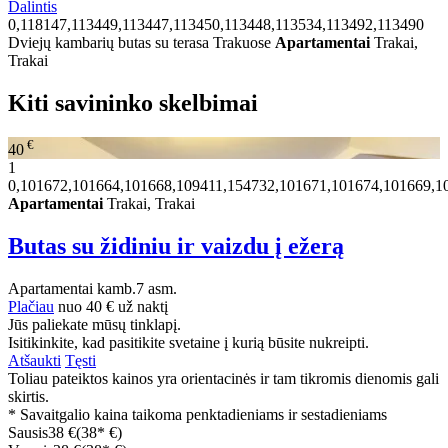
Dalintis
0,118147,113449,113447,113450,113448,113534,113492,113490
Dviejų kambarių butas su terasa Trakuose
Apartamentai
Trakai,
Trakai
Kiti savininko skelbimai
€
40
1
0,101672,101664,101668,109411,154732,101671,101674,101669,1
Apartamentai
Trakai, Trakai
Butas su židiniu ir vaizdu į ežerą
Apartamentai
kamb.
7 asm.
Plačiau
nuo
40 €
už naktį
Jūs paliekate mūsų tinklapį.
Isitikinkite, kad pasitikite svetaine į kurią būsite nukreipti.
Atšaukti
Tęsti
Toliau pateiktos kainos yra orientacinės ir tam tikromis dienomis gali
skirtis.
* Savaitgalio kaina taikoma penktadieniams ir sestadieniams
Sausis
38 €
(38* €)