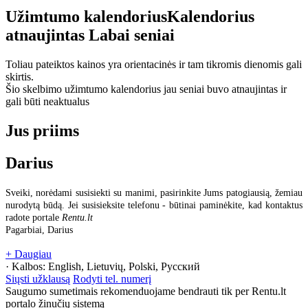
Užimtumo kalendorius
Kalendorius
atnaujintas
Labai seniai
Toliau pateiktos kainos yra orientacinės ir tam tikromis dienomis gali
skirtis.
Šio skelbimo užimtumo kalendorius jau seniai buvo atnaujintas ir
gali būti neaktualus
Jus priims
Darius
Sveiki, norėdami susisiekti su manimi, pasirinkite Jums patogiausią, žemiau
nurodytą būdą. Jei susisieksite telefonu - būtinai paminėkite, kad kontaktus
radote portale
Rentu.lt
Pagarbiai, Darius
+ Daugiau
· Kalbos:
English, Lietuvių, Polski, Русский
Siųsti užklausą
Rodyti tel. numerį
Saugumo sumetimais rekomenduojame bendrauti tik per Rentu.lt
portalo žinučių sistemą