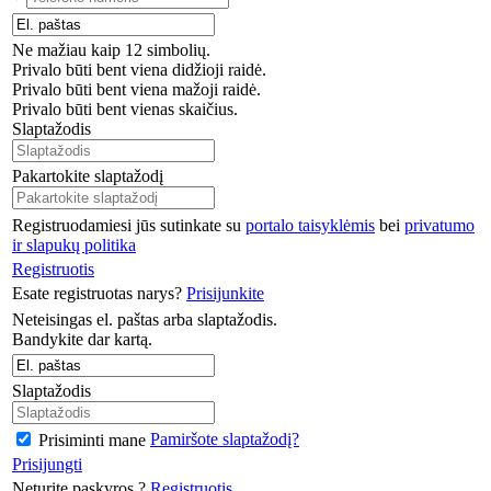
Ne mažiau kaip 12 simbolių.
Privalo būti bent viena didžioji raidė.
Privalo būti bent viena mažoji raidė.
Privalo būti bent vienas skaičius.
Slaptažodis
Pakartokite slaptažodį
Registruodamiesi jūs sutinkate su
portalo taisyklėmis
bei
privatumo
ir slapukų politika
Registruotis
Esate registruotas narys?
Prisijunkite
Neteisingas el. paštas arba slaptažodis.
Bandykite dar kartą.
Slaptažodis
Pamiršote slaptažodį?
Prisiminti mane
Prisijungti
Neturite paskyros ?
Registruotis