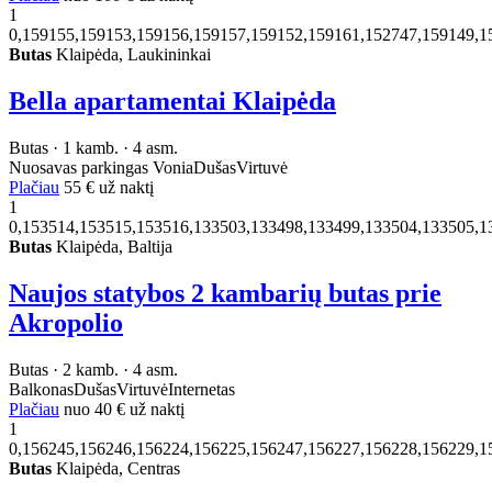
1
0,159155,159153,159156,159157,159152,159161,152747,159149,1
Butas
Klaipėda, Laukininkai
Bella apartamentai Klaipėda
Butas · 1 kamb. · 4 asm.
Nuosavas parkingas
Vonia
Dušas
Virtuvė
Plačiau
55 €
už naktį
1
0,153514,153515,153516,133503,133498,133499,133504,133505,1
Butas
Klaipėda, Baltija
Naujos statybos 2 kambarių butas prie
Akropolio
Butas · 2 kamb. · 4 asm.
Balkonas
Dušas
Virtuvė
Internetas
Plačiau
nuo
40 €
už naktį
1
0,156245,156246,156224,156225,156247,156227,156228,156229,1
Butas
Klaipėda, Centras