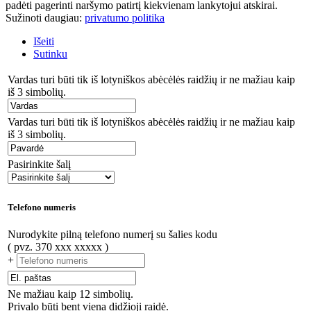
padėti pagerinti naršymo patirtį kiekvienam lankytojui atskirai.
Sužinoti daugiau:
privatumo politika
Išeiti
Sutinku
Vardas turi būti tik iš lotyniškos abėcėlės raidžių ir ne mažiau kaip
iš 3 simbolių.
Vardas turi būti tik iš lotyniškos abėcėlės raidžių ir ne mažiau kaip
iš 3 simbolių.
Pasirinkite šalį
Telefono numeris
Nurodykite pilną telefono numerį su šalies kodu
( pvz. 370 xxx xxxxx )
+
Ne mažiau kaip 12 simbolių.
Privalo būti bent viena didžioji raidė.