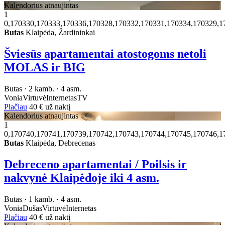
Kalendorius atnaujintas
1
0,170330,170333,170336,170328,170332,170331,170334,170329,1
Butas
Klaipėda, Žardininkai
Šviesūs apartamentai atostogoms netoli
MOLAS ir BIG
Butas · 2 kamb. · 4 asm.
Vonia
Virtuvė
Internetas
TV
Plačiau
40 €
už naktį
Kalendorius atnaujintas
1
0,170740,170741,170739,170742,170743,170744,170745,170746,1
Butas
Klaipėda, Debrecenas
Debreceno apartamentai / Poilsis ir
nakvynė Klaipėdoje iki 4 asm.
Butas · 1 kamb. · 4 asm.
Vonia
Dušas
Virtuvė
Internetas
Plačiau
40 €
už naktį