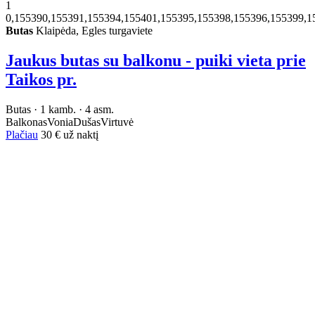
1
0,155390,155391,155394,155401,155395,155398,155396,155399,1
Butas
Klaipėda, Egles turgaviete
Jaukus butas su balkonu - puiki vieta prie
Taikos pr.
Butas · 1 kamb. · 4 asm.
Balkonas
Vonia
Dušas
Virtuvė
Plačiau
30 €
už naktį