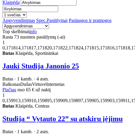
Klaipėda
Apgyvendinimas
Spec.Pasiūlymai
Paslaugos ir pramogos
Top skelbimai
info
Rasta
73
nuomos pasiūlymų (-ai)
1
0,171814,171817,171820,171822,171824,171815,171816,171818,1
Butas
Klaipėda, Sportininkai
Jauki Studija Janonio 25
Butas · 1 kamb. · 4 asm.
Balkonas
Dušas
Virtuvė
Internetas
Plačiau
nuo
65 €
už naktį
1
0,159913,159910,159895,159909,159897,159905,159903,159911,1
Butas
Klaipėda, Centras
Studija “ Vytauto 22” su atskiru įėjimu
Butas · 1 kamb. · 2 asm.