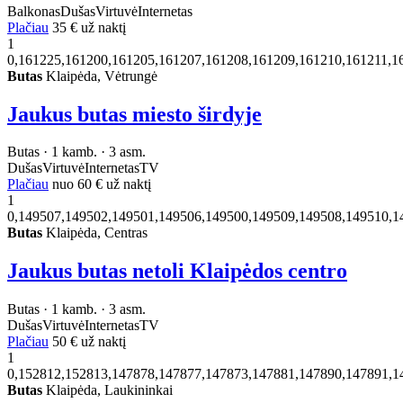
Balkonas
Dušas
Virtuvė
Internetas
Plačiau
35 €
už naktį
1
0,161225,161200,161205,161207,161208,161209,161210,161211,1
Butas
Klaipėda, Vėtrungė
Jaukus butas miesto širdyje
Butas · 1 kamb. · 3 asm.
Dušas
Virtuvė
Internetas
TV
Plačiau
nuo
60 €
už naktį
1
0,149507,149502,149501,149506,149500,149509,149508,149510,1
Butas
Klaipėda, Centras
Jaukus butas netoli Klaipėdos centro
Butas · 1 kamb. · 3 asm.
Dušas
Virtuvė
Internetas
TV
Plačiau
50 €
už naktį
1
0,152812,152813,147878,147877,147873,147881,147890,147891,1
Butas
Klaipėda, Laukininkai