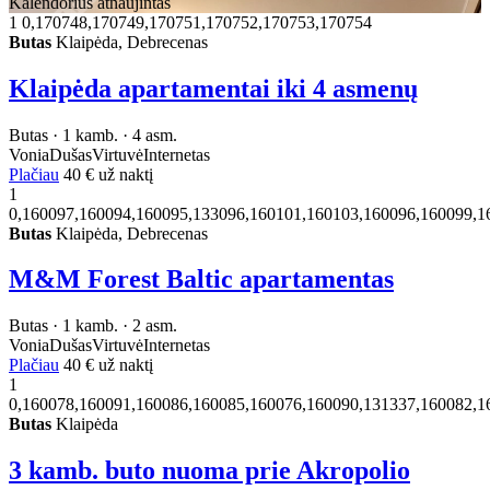
Kalendorius atnaujintas
1
0,170748,170749,170751,170752,170753,170754
Butas
Klaipėda, Debrecenas
Klaipėda apartamentai iki 4 asmenų
Butas · 1 kamb. · 4 asm.
Vonia
Dušas
Virtuvė
Internetas
Plačiau
40 €
už naktį
1
0,160097,160094,160095,133096,160101,160103,160096,160099,1
Butas
Klaipėda, Debrecenas
M&M Forest Baltic apartamentas
Butas · 1 kamb. · 2 asm.
Vonia
Dušas
Virtuvė
Internetas
Plačiau
40 €
už naktį
1
0,160078,160091,160086,160085,160076,160090,131337,160082,1
Butas
Klaipėda
3 kamb. buto nuoma prie Akropolio