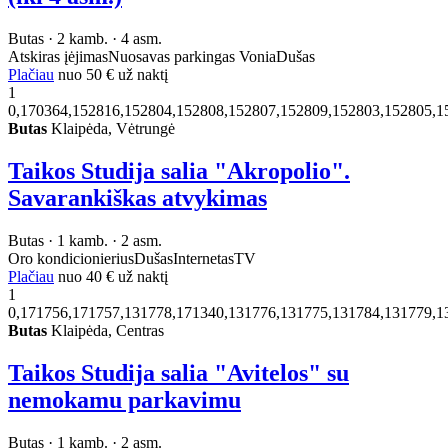
Butas · 2 kamb. · 4 asm.
Atskiras įėjimas
Nuosavas parkingas
Vonia
Dušas
Plačiau
nuo
50 €
už naktį
1
0,170364,152816,152804,152808,152807,152809,152803,152805,1
Butas
Klaipėda, Vėtrungė
Taikos Studija salia "Akropolio".
Savarankiškas atvykimas
Butas · 1 kamb. · 2 asm.
Oro kondicionierius
Dušas
Internetas
TV
Plačiau
nuo
40 €
už naktį
1
0,171756,171757,131778,171340,131776,131775,131784,131779,1
Butas
Klaipėda, Centras
Taikos Studija salia "Avitelos" su
nemokamu parkavimu
Butas · 1 kamb. · 2 asm.