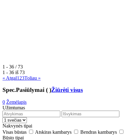
1 - 36 / 73
1 - 36 iš
73
« Atgal
1
2
3
Toliau »
Spec.Pasiūlymai
(
)
Žiūrėti visus
0
Žemėlapis
Užimtumas
Nakvynės tipai
Visas būstas
Atskiras kambarys
Bendras kambarys
Būsto tipai