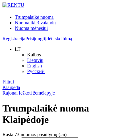
Trumpalaikė nuoma
Nuoma iki 3 valandų
Nuoma mėnesiui
Registracija
Prisijungti
Įdėti skelbimą
LT
Kalbos
Lietuvių
English
Русский
Filtrai
Klaipėda
Rajonai
Ieškoti žemėlapyje
Trumpalaikė nuoma
Klaipėdoje
Rasta
73
nuomos pasiūlymų (-ai)