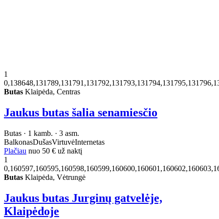
1
0,138648,131789,131791,131792,131793,131794,131795,131796,1
Butas
Klaipėda, Centras
Jaukus butas šalia senamiesčio
Butas · 1 kamb. · 3 asm.
Balkonas
Dušas
Virtuvė
Internetas
Plačiau
nuo
50 €
už naktį
1
0,160597,160595,160598,160599,160600,160601,160602,160603,1
Butas
Klaipėda, Vėtrungė
Jaukus butas Jurginų gatvelėje,
Klaipėdoje