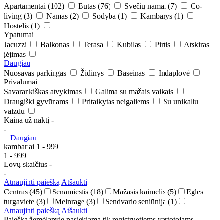
Apartamentai
(102)
Butas
(76)
Svečių namai
(7)
Co-
living
(3)
Namas
(2)
Sodyba
(1)
Kambarys
(1)
Hostelis
(1)
Ypatumai
Jacuzzi
Balkonas
Terasa
Kubilas
Pirtis
Atskiras
įėjimas
Daugiau
Nuosavas parkingas
Židinys
Baseinas
Indaplovė
Privalumai
Savarankiškas atvykimas
Galima su mažais vaikais
Draugiški gyvūnams
Pritaikytas neigaliems
Su unikaliu
vaizdu
Kaina už naktį
-
-
+ Daugiau
kambariai
1
-
999
1
-
999
Lovų skaičius
-
-
Atnaujinti paiešką
Atšaukti
Centras
(45)
Senamiestis
(18)
Mažasis kaimelis
(5)
Egles
turgaviete
(3)
Melnrage
(3)
Sendvario seniūnija
(1)
Atnaujinti paiešką
Atšaukti
Paieška žemėlapyje pasiekiama tik registruotiems vartotojams.