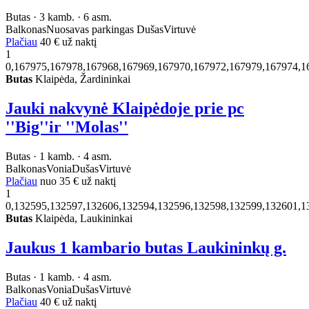
Butas · 3 kamb. · 6 asm.
Balkonas
Nuosavas parkingas
Dušas
Virtuvė
Plačiau
40 €
už naktį
1
0,167975,167978,167968,167969,167970,167972,167979,167974,1
Butas
Klaipėda, Žardininkai
Jauki nakvynė Klaipėdoje prie pc
''Big''ir ''Molas''
Butas · 1 kamb. · 4 asm.
Balkonas
Vonia
Dušas
Virtuvė
Plačiau
nuo
35 €
už naktį
1
0,132595,132597,132606,132594,132596,132598,132599,132601,1
Butas
Klaipėda, Laukininkai
Jaukus 1 kambario butas Laukininkų g.
Butas · 1 kamb. · 4 asm.
Balkonas
Vonia
Dušas
Virtuvė
Plačiau
40 €
už naktį