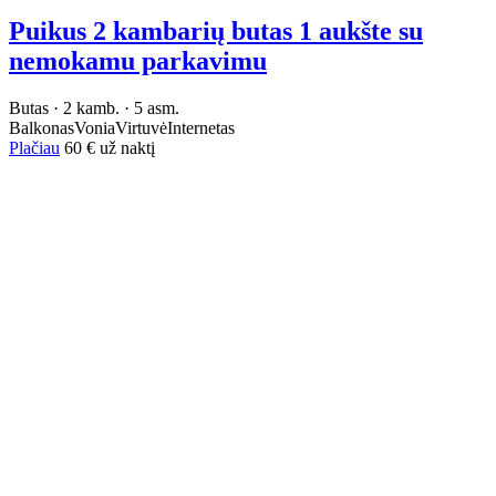
Puikus 2 kambarių butas 1 aukšte su
nemokamu parkavimu
Butas · 2 kamb. · 5 asm.
Balkonas
Vonia
Virtuvė
Internetas
Plačiau
60 €
už naktį