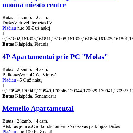
nuoma miesto centre
Butas · 1 kamb. · 2 asm.
Dušas
Virtuvė
Internetas
TV
Plačiau
nuo
38 €
už naktį
1
0,161802,161803,161811,161808,161800,161804,161805,161801,1
Butas
Klaipėda, Pietinis
4P Apartamentai prie PC "Molas"
Butas · 2 kamb. · 4 asm.
Balkonas
Vonia
Dušas
Virtuvė
Plačiau
45 €
už naktį
1
0,170948,170947,170949,170946,170944,170929,170941,170927,1
Butas
Klaipėda, Senamiestis
Memelio Apartamentai
Butas · 2 kamb. · 4 asm.
Atskiras įėjimas
Oro kondicionierius
Nuosavas parkingas
Dušas
Plačiau
nuo
100 €
už naktį