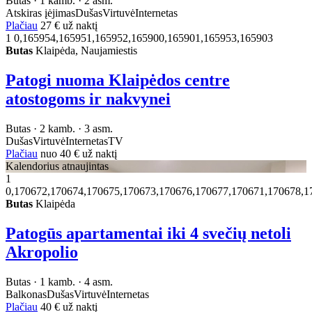
Butas · 1 kamb. · 2 asm.
Atskiras įėjimas
Dušas
Virtuvė
Internetas
Plačiau
27 €
už naktį
1
0,165954,165951,165952,165900,165901,165953,165903
Butas
Klaipėda, Naujamiestis
Patogi nuoma Klaipėdos centre
atostogoms ir nakvynei
Butas · 2 kamb. · 3 asm.
Dušas
Virtuvė
Internetas
TV
Plačiau
nuo
40 €
už naktį
Kalendorius atnaujintas
1
0,170672,170674,170675,170673,170676,170677,170671,170678,1
Butas
Klaipėda
Patogūs apartamentai iki 4 svečių netoli
Akropolio
Butas · 1 kamb. · 4 asm.
Balkonas
Dušas
Virtuvė
Internetas
Plačiau
40 €
už naktį