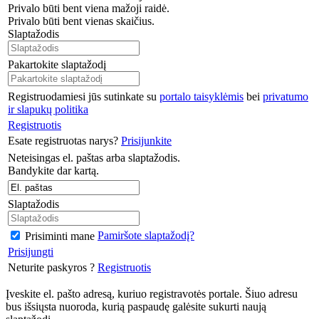
Privalo būti bent viena mažoji raidė.
Privalo būti bent vienas skaičius.
Slaptažodis
Pakartokite slaptažodį
Registruodamiesi jūs sutinkate su
portalo taisyklėmis
bei
privatumo
ir slapukų politika
Registruotis
Esate registruotas narys?
Prisijunkite
Neteisingas el. paštas arba slaptažodis.
Bandykite dar kartą.
Slaptažodis
Pamiršote slaptažodį?
Prisiminti mane
Prisijungti
Neturite paskyros ?
Registruotis
Įveskite el. pašto adresą, kuriuo registravotės portale. Šiuo adresu
bus išsiųsta nuoroda, kurią paspaudę galėsite sukurti naują