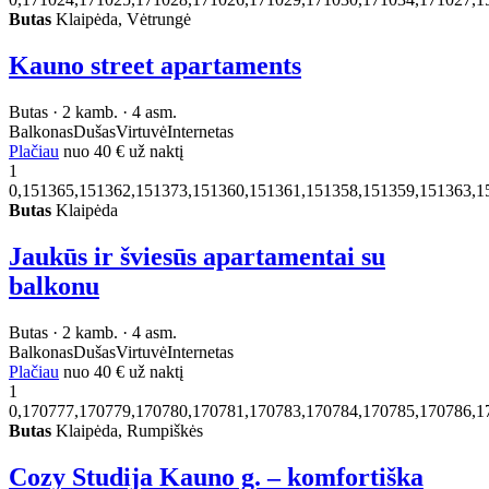
Butas
Klaipėda, Vėtrungė
Kauno street apartaments
Butas · 2 kamb. · 4 asm.
Balkonas
Dušas
Virtuvė
Internetas
Plačiau
nuo
40 €
už naktį
1
0,151365,151362,151373,151360,151361,151358,151359,151363,1
Butas
Klaipėda
Jaukūs ir šviesūs apartamentai su
balkonu
Butas · 2 kamb. · 4 asm.
Balkonas
Dušas
Virtuvė
Internetas
Plačiau
nuo
40 €
už naktį
1
0,170777,170779,170780,170781,170783,170784,170785,170786,1
Butas
Klaipėda, Rumpiškės
Cozy Studija Kauno g. – komfortiška