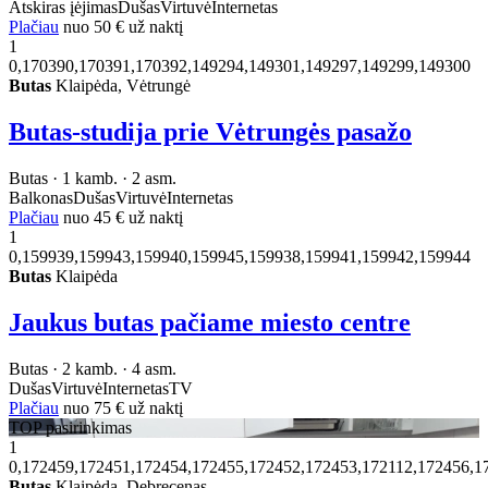
Atskiras įėjimas
Dušas
Virtuvė
Internetas
Plačiau
nuo
50 €
už naktį
1
0,170390,170391,170392,149294,149301,149297,149299,149300
Butas
Klaipėda, Vėtrungė
Butas-studija prie Vėtrungės pasažo
Butas · 1 kamb. · 2 asm.
Balkonas
Dušas
Virtuvė
Internetas
Plačiau
nuo
45 €
už naktį
1
0,159939,159943,159940,159945,159938,159941,159942,159944
Butas
Klaipėda
Jaukus butas pačiame miesto centre
Butas · 2 kamb. · 4 asm.
Dušas
Virtuvė
Internetas
TV
Plačiau
nuo
75 €
už naktį
TOP pasirinkimas
1
0,172459,172451,172454,172455,172452,172453,172112,172456,1
Butas
Klaipėda, Debrecenas