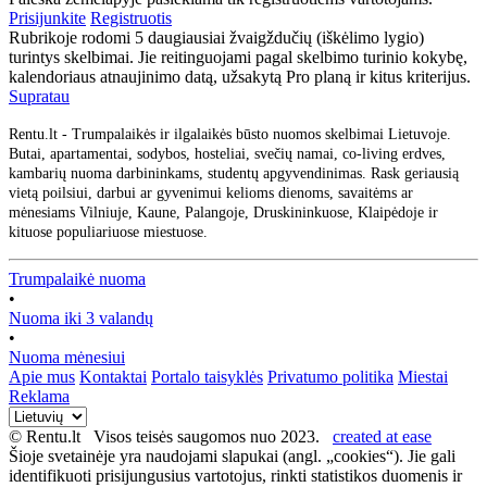
Prisijunkite
Registruotis
Rubrikoje rodomi 5 daugiausiai žvaigždučių (iškėlimo lygio)
turintys skelbimai. Jie reitinguojami pagal skelbimo turinio kokybę,
kalendoriaus atnaujinimo datą, užsakytą Pro planą ir kitus kriterijus.
Supratau
Rentu.lt - Trumpalaikės ir ilgalaikės būsto nuomos skelbimai Lietuvoje.
Butai, apartamentai, sodybos, hosteliai, svečių namai, co-living erdves,
kambarių nuoma darbininkams, studentų apgyvendinimas. Rask geriausią
vietą poilsiui, darbui ar gyvenimui kelioms dienoms, savaitėms ar
mėnesiams Vilniuje, Kaune, Palangoje, Druskininkuose, Klaipėdoje ir
kituose populiariuose miestuose.
Trumpalaikė nuoma
•
Nuoma iki 3 valandų
•
Nuoma mėnesiui
Apie mus
Kontaktai
Portalo taisyklės
Privatumo politika
Miestai
Reklama
© Rentu.lt Visos teisės saugomos nuo 2023.
created at ease
Šioje svetainėje yra naudojami slapukai (angl. „cookies“). Jie gali
identifikuoti prisijungusius vartotojus, rinkti statistikos duomenis ir