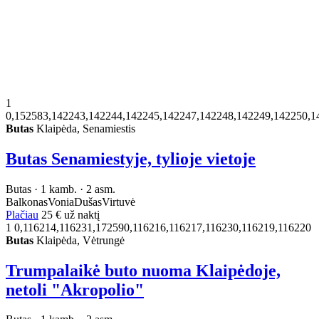
1
0,152583,142243,142244,142245,142247,142248,142249,142250,1
Butas
Klaipėda, Senamiestis
Butas Senamiestyje, tylioje vietoje
Butas · 1 kamb. · 2 asm.
Balkonas
Vonia
Dušas
Virtuvė
Plačiau
25 €
už naktį
1
0,116214,116231,172590,116216,116217,116230,116219,116220
Butas
Klaipėda, Vėtrungė
Trumpalaikė buto nuoma Klaipėdoje,
netoli "Akropolio"