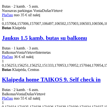
Butas · 2 kamb. · 5 asm.
Nuosavas parkingas
Vonia
Dušas
Virtuvė
Plačiau
nuo
35 €
už naktį
1
0,157004,157006,157007,106497,106502,157003,106503,106506,1
Butas
Klaipėda
Jaukus 1.5 kamb. butas su balkonu
Butas · 1 kamb. · 3 asm.
Balkonas
Vonia
Virtuvė
Internetas
Plačiau
36 €
už naktį
1
0,156253,156251,156252,151333,170953,170952,157044,170954,1
Butas
Klaipėda, Centras
Klaipeda home TAIKOS 9. Self check in
Butas · 2 kamb. · 6 asm.
Balkonas
Vonia
Dušas
Virtuvė
Plačiau
nuo
55 €
už naktį
1
0,171024,171025,171028,171026,171029,171030,171034,171027,1