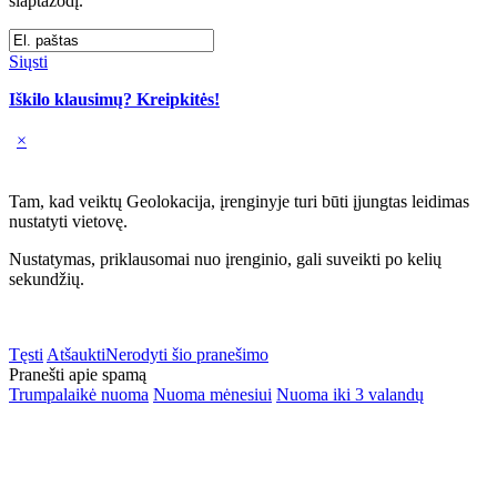
slaptažodį.
Siųsti
Iškilo klausimų? Kreipkitės!
×
Tam, kad veiktų Geolokacija, įrenginyje turi būti įjungtas leidimas
nustatyti vietovę.
Nustatymas, priklausomai nuo įrenginio, gali suveikti po kelių
sekundžių.
Tęsti
Atšaukti
Nerodyti šio pranešimo
Pranešti apie spamą
Trumpalaikė nuoma
Nuoma mėnesiui
Nuoma iki 3 valandų