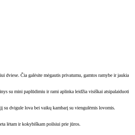
liui dviese. Čia galėsite mėgautis privatumu, gamtos ramybe ir jaukia
ys su mini paplūdimiu ir rami aplinka leidžia visiškai atsipalaiduoti
mąjį su dvigule lova bei vaikų kambarį su viengulėmis lovomis.
ieta lėtam ir kokybiškam poilsiui prie jūros.