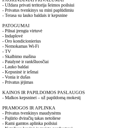
- Uždara privati teritorija šeimos poilsiui
- Privatus tvenkinys su mini paplūdimiu
- Terasa su lauko baldais ir kepsnine
PATOGUMAI
- Pilnai įrengta virtuvė
- Indaplovė
- Oro kondicionierius
- Nemokamas Wi-Fi
- TV
- Skalbimo mašina
- Patalynė ir rankšluosčiai
- Lauko baldai
- Kepsninė ir iešmai
- Vonia ir dušas
- Privatus įėjimas
KAINOS IR PAPILDOMOS PASLAUGOS
- Malkos kepsninei – už papildomą mokestį
PRAMOGOS IR APLINKA
- Privatus tvenkinys maudynėms
- Pajūrio dviračių takas netoliese
- Rami gamtos aplinka poilsiui