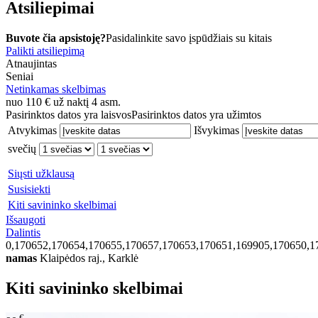
Atsiliepimai
Buvote čia apsistoję?
Pasidalinkite savo įspūdžiais su kitais
Palikti atsiliepimą
Atnaujintas
Seniai
Netinkamas skelbimas
nuo
110
€
už naktį 4 asm.
Pasirinktos datos yra laisvos
Pasirinktos datos yra užimtos
Atvykimas
Išvykimas
svečių
Siųsti užklausą
Susisiekti
Kiti savininko skelbimai
Išsaugoti
Dalintis
0,170652,170654,170655,170657,170653,170651,169905,170650,1
namas
Klaipėdos raj., Karklė
Kiti savininko skelbimai
€