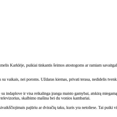
amelis Karklėje, puikiai tinkantis šeimos atostogoms ar ramiam savaitga
su vaikais, nei poroms. Uždaras kiemas, privati terasa, nedidelis tvenkin
vę su indaplove ir visa reikalinga įranga maisto gamybai, atskirą miega
s, televizorius, skalbimo mašina bei du vonios kambariai.
ivaikščiojimais pajūriu ar dviračių taku, kuris yra netoliese. Tai puiki v