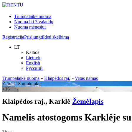
Trumpalaikė nuoma
Nuoma iki 3 valandų
Nuoma mėnesiui
Registracija
Prisijungti
Įdėti skelbimą
LT
Kalbos
Lietuvių
English
Русский
Trumpalaikė nuoma
»
Klaipėdos raj.
»
Visas namas
Žiūrėti 18 nuotraukų
+13
Klaipėdos raj., Karklė
Žemėlapis
Namelis atostogoms Karklėje su 
Tipas