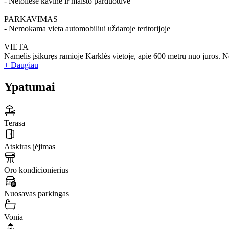
- Netoliese kavinė ir maisto parduotuvė
PARKAVIMAS
- Nemokama vieta automobiliui uždaroje teritorijoje
VIETA
Namelis įsikūręs ramioje Karklės vietoje, apie 600 metrų nuo jūros. Net
+ Daugiau
Ypatumai
Terasa
Atskiras įėjimas
Oro kondicionierius
Nuosavas parkingas
Vonia