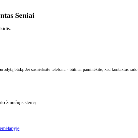
intas
Seniai
irtis.
urodytą būdą. Jei susisieksite telefonu - būtinai paminėkite, kad kontaktus rado
lo žinučių sistemą
žemėlapyje