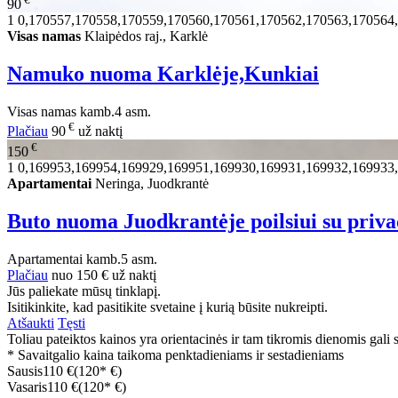
90
1
0,170557,170558,170559,170560,170561,170562,170563,170564
Visas namas
Klaipėdos raj., Karklė
Namuko nuoma Karklėje,Kunkiai
Visas namas
kamb.
4 asm.
€
Plačiau
90
už naktį
€
150
1
0,169953,169954,169929,169951,169930,169931,169932,169933
Apartamentai
Neringa, Juodkrantė
Buto nuoma Juodkrantėje poilsiui su priva
Apartamentai
kamb.
5 asm.
Plačiau
nuo
150 €
už naktį
Jūs paliekate mūsų tinklapį.
Isitikinkite, kad pasitikite svetaine į kurią būsite nukreipti.
Atšaukti
Tęsti
Toliau pateiktos kainos yra orientacinės ir tam tikromis dienomis gali sk
* Savaitgalio kaina taikoma penktadieniams ir sestadieniams
Sausis
110 €
(120* €)
Vasaris
110 €
(120* €)