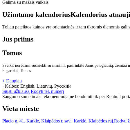
Galima su mažais vaikais
Užimtumo kalendorius
Kalendorius atnauj
Toliau pateiktos kainos yra orientacinės ir tam tikromis dienomis gali sk
Jus priims
Tomas
Sveiki, norėdami susisiekti su manimi, pasirinkite Jums patogiausią, žemiau n
Pagarbiai, Tomas
+ Daugiau
· Kalbos:
English, Lietuvių, Русский
Siųsti užklausą
Rodyti tel. numerį
Saugumo sumetimais rekomenduojame bendrauti tik per Rentu.lt porta
Vieta mieste
Placio g. 41, Karklė, Klaipėdos r. sav., Karklė, Klaipėdos raj.
Rodyti 