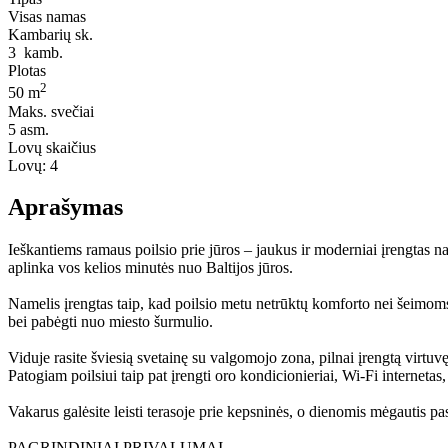
Visas namas
Kambarių sk.
3
kamb.
Plotas
2
50 m
Maks. svečiai
5
asm.
Lovų skaičius
Lovų:
4
Aprašymas
Ieškantiems ramaus poilsio prie jūros – jaukus ir moderniai įrengtas n
aplinka vos kelios minutės nuo Baltijos jūros.
Namelis įrengtas taip, kad poilsio metu netrūktų komforto nei šeimoms 
bei pabėgti nuo miesto šurmulio.
Viduje rasite šviesią svetainę su valgomojo zona, pilnai įrengtą virtu
Patogiam poilsiui taip pat įrengti oro kondicionieriai, Wi-Fi interneta
Vakarus galėsite leisti terasoje prie kepsninės, o dienomis mėgautis pas
PAGRINDINIAI PRIVALUMAI