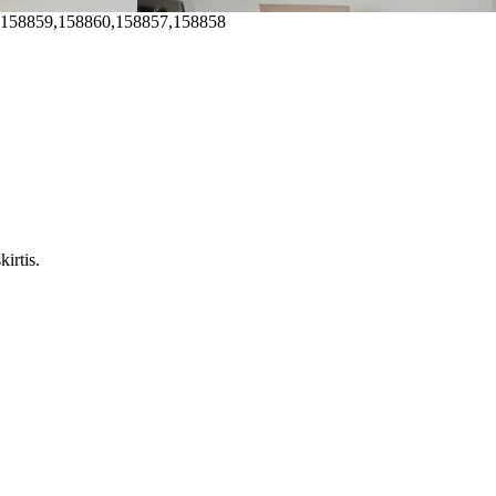
,158859,158860,158857,158858
irtis.