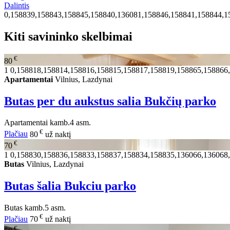
Dalintis
0,158839,158843,158845,158840,136081,158846,158841,158844,1
Kiti savininko skelbimai
€
80
1
0,158818,158814,158816,158815,158817,158819,158865,158866
Apartamentai
Vilnius, Lazdynai
Butas per du aukstus salia Bukčių parko
Apartamentai
kamb.
4 asm.
€
Plačiau
80
už naktį
€
70
1
0,158830,158836,158833,158837,158834,158835,136066,136068
Butas
Vilnius, Lazdynai
Butas šalia Bukciu parko
Butas
kamb.
5 asm.
€
Plačiau
70
už naktį
€