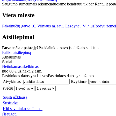
Saugumo sumetimais rekomenduojame bendrauti tik per Rentu.lt porta
Vieta mieste
Pakalnučių gatvė 16, Vilniaus m. sav., Lazdynai, Vilnius
Rodyti žemėl
Atsiliepimai
Buvote čia apsistoję?
Pasidalinkite savo įspūdžiais su kitais
Palikti atsiliepimą
Atnaujintas
Seniai
Netinkamas skelbimas
nuo
60
€
už naktį 2 asm.
Pasirinktos datos yra laisvos
Pasirinktos datos yra užimtos
Atvykimas
Išvykimas
svečių
Siųsti užklausą
Susisiekti
Kiti savininko skelbimai
Išsaugoti