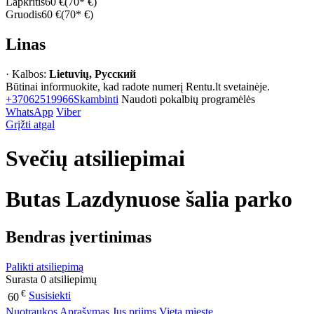
Lapkritis
60 €
(70* €)
Gruodis
60 €
(70* €)
Linas
· Kalbos:
Lietuvių, Русский
Būtinai informuokite, kad radote numerį Rentu.lt svetainėje.
+37062519966
Skambinti
Naudoti pokalbių programėlės
WhatsApp
Viber
Grįžti atgal
Svečių atsiliepimai
Butas Lazdynuose šalia parko
Bendras įvertinimas
Palikti atsiliepimą
Surasta 0 atsiliepimų
€
Susisiekti
60
Nuotraukos
Aprašymas
Jus priims
Vieta mieste