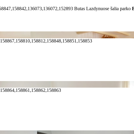
58847,158842,136073,136072,152893
Butas Lazdynuose šalia parko
,158867,158810,158812,158848,158851,158853
,158864,158861,158862,158863