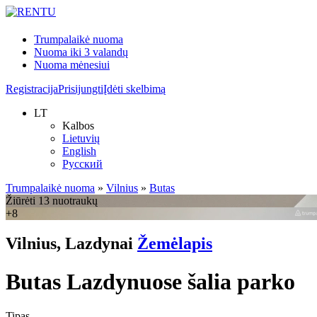
Trumpalaikė nuoma
Nuoma iki 3 valandų
Nuoma mėnesiui
Registracija
Prisijungti
Įdėti skelbimą
LT
Kalbos
Lietuvių
English
Русский
Trumpalaikė nuoma
»
Vilnius
»
Butas
Žiūrėti 13 nuotraukų
+8
Vilnius, Lazdynai
Žemėlapis
Butas Lazdynuose šalia parko
Tipas