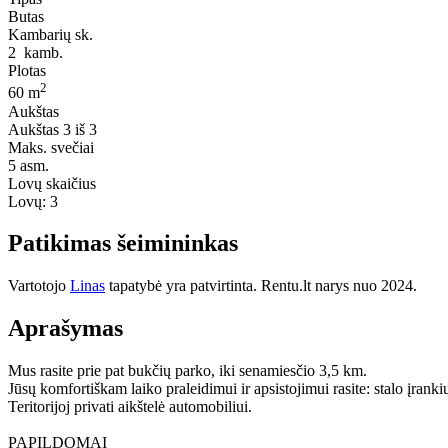
Butas
Kambarių sk.
2
kamb.
Plotas
2
60 m
Aukštas
Aukštas
3 iš 3
Maks. svečiai
5
asm.
Lovų skaičius
Lovų:
3
Patikimas šeimininkas
Vartotojo
Linas
tapatybė yra patvirtinta. Rentu.lt narys nuo 2024.
Aprašymas
Mus rasite prie pat bukčių parko, iki senamiesčio 3,5 km.
Jūsų komfortiškam laiko praleidimui ir apsistojimui rasite: stalo įranki
Teritorijoj privati aikštelė automobiliui.
PAPILDOMAI