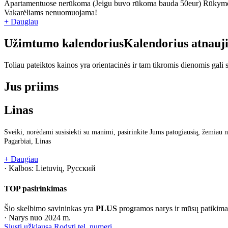
Apartamentuose nerūkoma (Jeigu buvo rūkoma bauda 50eur) Rūkymo v
Vakarėliams nenuomuojama!
+ Daugiau
Užimtumo kalendorius
Kalendorius atnauj
Toliau pateiktos kainos yra orientacinės ir tam tikromis dienomis gali sk
Jus priims
Linas
Sveiki, norėdami susisiekti su manimi, pasirinkite Jums patogiausią, žemiau n
Pagarbiai, Linas
+ Daugiau
· Kalbos:
Lietuvių, Русский
TOP pasirinkimas
Šio skelbimo savininkas yra
PLUS
programos narys ir mūsų patikima
· Narys nuo 2024 m.
Siųsti užklausą
Rodyti tel. numerį