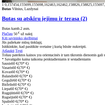
50
1
0,157454,155699,155698,162463,162462,158826,158825,155697
Butas
Vilnius, Lazdynai
Butas su atskiru įejimu ir terasa (2)
Butas
kamb.
2 asm.
€
Plačiau
50
už naktį
Kiti savininko skelbimai
Jūs paliekate mūsų tinklapį.
Isitikinkite, kad pasitikite svetaine į kurią būsite nukreipti.
Atšaukti
Tęsti
Toliau pateiktos kainos yra orientacinės ir tam tikromis dienomis gali sk
* Savaitgalio kaina taikoma penktadieniams ir sestadieniams
Sausis
60 €
(70* €)
Vasaris
60 €
(70* €)
Kovas
60 €
(70* €)
Balandis
60 €
(70* €)
Gegužė
60 €
(70* €)
Birželis
60 €
(70* €)
Liepa
60 €
(70* €)
Rugpjūtis
60 €
(70* €)
Rugsėjis
60 €
(70* €)
Spalis
60 €
(70* €)