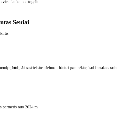
ieta lauke po stogeliu.
intas
Seniai
irtis.
urodytą būdą. Jei susisieksite telefonu - būtinai paminėkite, kad kontaktus rado
s partneris nuo 2024 m.