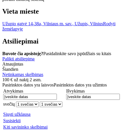
Vieta mieste
Užupio gatvė 14-38a, Vilniaus m. sav., Užupis, Vilnius
Rodyti
žemėlapyje
Atsiliepimai
Buvote čia apsistoję?
Pasidalinkite savo įspūdžiais su kitais
Palikti atsiliepimą
Atnaujintas
Šiandien
Netinkamas skelbimas
100
€
už naktį 2 asm.
Pasirinktos datos yra laisvos
Pasirinktos datos yra užimtos
Atvykimas
Išvykimas
svečių
Siųsti užklausą
Susisiekti
Kiti savininko skelbimai