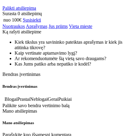
Palikti atsiliepimą
Surasta 0 atsiliepimų
nuo 100€
Susisiekti
Nuotraukos
Aprašymas
Jus priims
Vieta mieste
Ką rašyti atsiliepime
Kiek tikslus yra savininko pateiktas aprašymas ir kiek jis
atitinka tikrovę?
Kaip vertinate aptarnavimo lygį?
Ar rekomenduotumėte šią vietą savo draugams?
Kas Jums patiko arba nepatiko ir kodėl?
Bendras įvertinimas
Bendras įvertinimas
Blogai
Prastai
Neblogai
Gerai
Puikiai
Palikite savo bendra vertinimo balą
Mano atsiliepimas
Mano atsiliepimas
Parašykite kuo išsamesnį komentarą