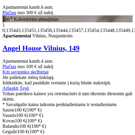
Apartamentai
kamb.
6 asm.
Plačiau
nuo
300 €
už naktį
€
100
Kalendorius atnaujintas
1
0,135443,135451,135458,135444,135457,135454,135448,135449,1
Apartamentai
Vilnius, Naujamiestis
Angel House Vilnius, 149
Apartamentai
kamb.
4 asm.
Plačiau
nuo
100 €
už naktį
Kiti savininko skelbimai
Jūs paliekate mūsų tinklapį.
Isitikinkite, kad pasitikite svetaine į kurią būsite nukreipti.
Atšaukti
Tęsti
Toliau pateiktos kainos yra orientacinės ir tam tikromis dienomis gali
skirtis.
* Savaitgalio kaina taikoma penktadieniams ir sestadieniams
Sausis
100 €
(100* €)
Vasaris
100 €
(100* €)
Kovas
100 €
(100* €)
Balandis
100 €
(100* €)
Gegužė
100 €
(100* €)