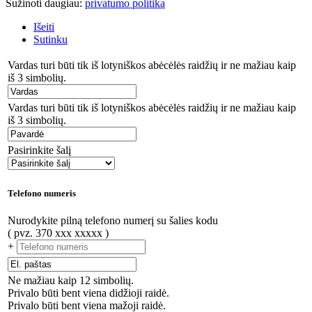
Sužinoti daugiau:
privatumo politika
Išeiti
Sutinku
Vardas turi būti tik iš lotyniškos abėcėlės raidžių ir ne mažiau kaip
iš 3 simbolių.
Vardas turi būti tik iš lotyniškos abėcėlės raidžių ir ne mažiau kaip
iš 3 simbolių.
Pasirinkite šalį
Telefono numeris
Nurodykite pilną telefono numerį su šalies kodu
( pvz. 370 xxx xxxxx )
+
Ne mažiau kaip 12 simbolių.
Privalo būti bent viena didžioji raidė.
Privalo būti bent viena mažoji raidė.