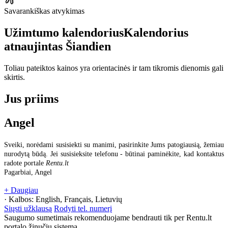
Savarankiškas atvykimas
Užimtumo kalendorius
Kalendorius
atnaujintas
Šiandien
Toliau pateiktos kainos yra orientacinės ir tam tikromis dienomis gali
skirtis.
Jus priims
Angel
Sveiki, norėdami susisiekti su manimi, pasirinkite Jums patogiausią, žemiau
nurodytą būdą. Jei susisieksite telefonu - būtinai paminėkite, kad kontaktus
radote portale
Rentu.lt
Pagarbiai, Angel
+ Daugiau
· Kalbos:
English, Français, Lietuvių
Siųsti užklausą
Rodyti tel. numerį
Saugumo sumetimais rekomenduojame bendrauti tik per Rentu.lt
portalo žinučių sistemą