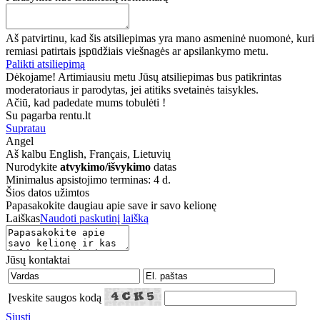
Aš patvirtinu, kad šis atsiliepimas yra mano asmeninė nuomonė, kuri
remiasi patirtais įspūdžiais viešnagės ar apsilankymo metu.
Palikti atsiliepimą
Dėkojame! Artimiausiu metu Jūsų atsiliepimas bus patikrintas
moderatoriaus ir parodytas, jei atitiks svetainės taisykles.
Ačiū, kad padedate mums tobulėti !
Su pagarba rentu.lt
Supratau
Angel
Aš kalbu
English, Français, Lietuvių
Nurodykite
atvykimo/išvykimo
datas
Minimalus apsistojimo terminas: 4 d.
Šios datos užimtos
Papasakokite daugiau apie save ir savo kelionę
Laiškas
Naudoti paskutinį laišką
Jūsų kontaktai
Įveskite saugos kodą
Siųsti