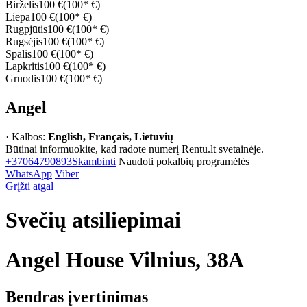
Birželis
100 €
(100* €)
Liepa
100 €
(100* €)
Rugpjūtis
100 €
(100* €)
Rugsėjis
100 €
(100* €)
Spalis
100 €
(100* €)
Lapkritis
100 €
(100* €)
Gruodis
100 €
(100* €)
Angel
· Kalbos:
English, Français, Lietuvių
Būtinai informuokite, kad radote numerį Rentu.lt svetainėje.
+37064790893
Skambinti
Naudoti pokalbių programėlės
WhatsApp
Viber
Grįžti atgal
Svečių atsiliepimai
Angel House Vilnius, 38A
Bendras įvertinimas