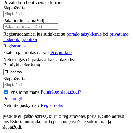
Privalo būti bent vienas skaičius.
Slaptažodis
Pakartokite slaptažodį
Registruodamiesi jūs sutinkate su
portalo taisyklėmis
bei
privatumo
ir slapukų politika
Registruotis
Esate registruotas narys?
Prisijunkite
Neteisingas el. paštas arba slaptažodis.
Bandykite dar kartą.
Slaptažodis
Pamiršote slaptažodį?
Prisiminti mane
Prisijungti
Neturite paskyros ?
Registruotis
Įveskite el. pašto adresą, kuriuo registravotės portale. Šiuo adresu
bus išsiųsta nuoroda, kurią paspaudę galėsite sukurti naują
slaptažodį.