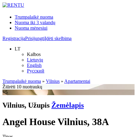
Trumpalaikė nuoma
Nuoma iki 3 valandų
Nuoma mėnesiui
Registracija
Prisijungti
Įdėti skelbimą
LT
Kalbos
Lietuvių
English
Русский
Trumpalaikė nuoma
»
Vilnius
»
Apartamentai
Žiūrėti 10 nuotraukų
+5
Vilnius, Užupis
Žemėlapis
Angel House Vilnius, 38A
Tipas