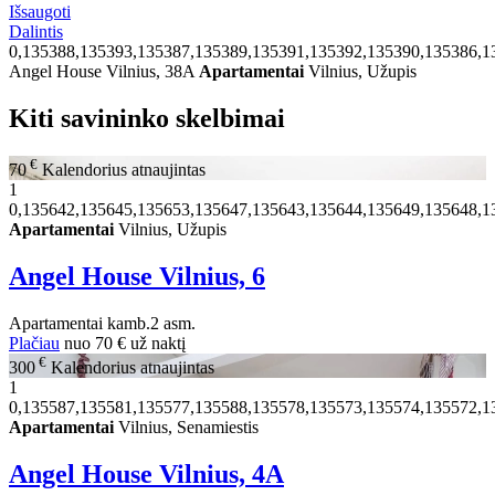
Išsaugoti
Dalintis
0,135388,135393,135387,135389,135391,135392,135390,135386,1
Angel House Vilnius, 38A
Apartamentai
Vilnius, Užupis
Kiti savininko skelbimai
€
70
Kalendorius atnaujintas
1
0,135642,135645,135653,135647,135643,135644,135649,135648,1
Apartamentai
Vilnius, Užupis
Angel House Vilnius, 6
Apartamentai
kamb.
2 asm.
Plačiau
nuo
70 €
už naktį
€
300
Kalendorius atnaujintas
1
0,135587,135581,135577,135588,135578,135573,135574,135572,1
Apartamentai
Vilnius, Senamiestis
Angel House Vilnius, 4A