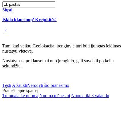
Siųsti
Iškilo klausimų? Kreipkitės!
×
Tam, kad veiktų Geolokacija, įrenginyje turi būti įjungtas leidimas
nustatyti vietovę.
Nustatymas, priklausomai nuo įrenginio, gali suveikti po kelių
sekundžių.
Tęsti
Atšaukti
Nerodyti šio pranešimo
Pranešti apie spamą
Trumpalaikė nuoma
Nuoma mėnesiui
Nuoma iki 3 valandų