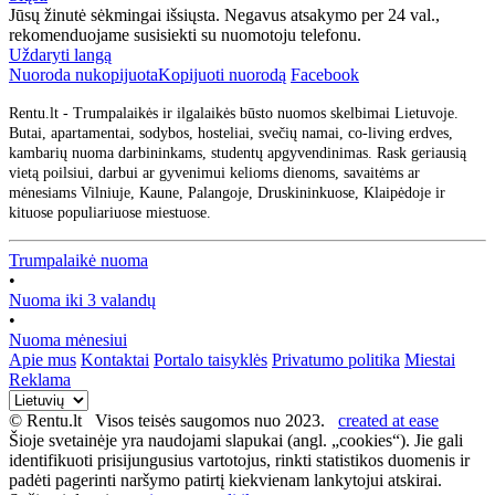
Jūsų žinutė sėkmingai išsiųsta. Negavus atsakymo per 24 val.,
rekomenduojame susisiekti su nuomotoju telefonu.
Uždaryti langą
Nuoroda nukopijuota
Kopijuoti nuorodą
Facebook
Rentu.lt - Trumpalaikės ir ilgalaikės būsto nuomos skelbimai Lietuvoje.
Butai, apartamentai, sodybos, hosteliai, svečių namai, co-living erdves,
kambarių nuoma darbininkams, studentų apgyvendinimas. Rask geriausią
vietą poilsiui, darbui ar gyvenimui kelioms dienoms, savaitėms ar
mėnesiams Vilniuje, Kaune, Palangoje, Druskininkuose, Klaipėdoje ir
kituose populiariuose miestuose.
Trumpalaikė nuoma
•
Nuoma iki 3 valandų
•
Nuoma mėnesiui
Apie mus
Kontaktai
Portalo taisyklės
Privatumo politika
Miestai
Reklama
© Rentu.lt Visos teisės saugomos nuo 2023.
created at ease
Šioje svetainėje yra naudojami slapukai (angl. „cookies“). Jie gali
identifikuoti prisijungusius vartotojus, rinkti statistikos duomenis ir
padėti pagerinti naršymo patirtį kiekvienam lankytojui atskirai.