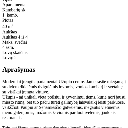
Apartamentai
Kambarių sk.
1
kamb.
Plotas
2
40 m
Aukštas
Aukštas
4 iš 4
Maks. svečiai
4
asm.
Lovų skaičius
Lovų:
2
Aprašymas
Moderniai įrengti apartamentai Užupio centre. Jame rasite miegamąjį
su dviem didelėmis dvigulėmis lovomis, vonios kambarį ir svetainę
su visiškai įrengta virtuve.
Užupis - tai unikali vieta poilsiui ir gyvenimui tiems, kurie nori jausti
miesto ritmą, bet tuo pačiu turėti galimybę laisvalaikį leisti parkuose,
vaikščioti Paupiu ar Senamiesčio gatvėlemis, mėgautis vietinėmis
meno galerijomis, mažomis žaviomis parduotuvėlėmis, jaukiais
restoranais.
Taip pat šiame name turime dar vieną beveik identišką apartamentą.