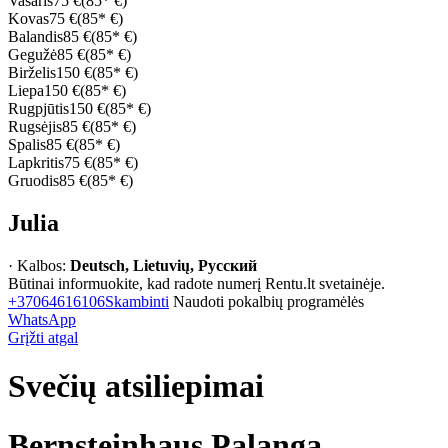
Vasaris
75 €
(85* €)
Kovas
75 €
(85* €)
Balandis
85 €
(85* €)
Gegužė
85 €
(85* €)
Birželis
150 €
(85* €)
Liepa
150 €
(85* €)
Rugpjūtis
150 €
(85* €)
Rugsėjis
85 €
(85* €)
Spalis
85 €
(85* €)
Lapkritis
75 €
(85* €)
Gruodis
85 €
(85* €)
Julia
· Kalbos:
Deutsch, Lietuvių, Русский
Būtinai informuokite, kad radote numerį Rentu.lt svetainėje.
+37064616106
Skambinti
Naudoti pokalbių programėlės
WhatsApp
Grįžti atgal
Svečių atsiliepimai
Bernsteinhaus Palanga