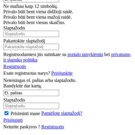
Ne mažiau kaip 12 simbolių.
Privalo būti bent viena didžioji raidė.
Privalo būti bent viena mažoji raidė.
Privalo būti bent vienas skaičius.
Slaptažodis
Pakartokite slaptažodį
Registruodamiesi jūs sutinkate su
portalo taisyklėmis
bei
privatumo
ir slapukų politika
Registruotis
Esate registruotas narys?
Prisijunkite
Neteisingas el. paštas arba slaptažodis.
Bandykite dar kartą.
Slaptažodis
Pamiršote slaptažodį?
Prisiminti mane
Prisijungti
Neturite paskyros ?
Registruotis