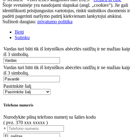
Šioje svetainėje yra naudojami slapukai (angl. „cookies“). Jie gali
identifikuoti prisijungusius vartotojus, rinkti statistikos duomenis ir
padėti pagerinti naršymo patirtį kiekvienam lankytojui atskirai.
Sužinoti daugiau:
privatumo politika
Išeiti
Sutinku
Vardas turi būti tik iš lotyniškos abėcėlės raidžių ir ne mažiau kaip
iš 3 simbolių.
Vardas turi būti tik iš lotyniškos abėcėlės raidžių ir ne mažiau kaip
iš 3 simbolių.
Pasirinkite šalį
Telefono numeris
Nurodykite pilną telefono numerį su šalies kodu
( pvz. 370 xxx xxxxx )
+