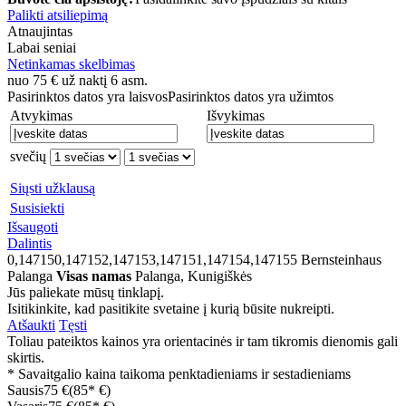
Palikti atsiliepimą
Atnaujintas
Labai seniai
Netinkamas skelbimas
nuo
75
€
už naktį 6 asm.
Pasirinktos datos yra laisvos
Pasirinktos datos yra užimtos
Atvykimas
Išvykimas
svečių
Siųsti užklausą
Susisiekti
Išsaugoti
Dalintis
0,147150,147152,147153,147151,147154,147155
Bernsteinhaus
Palanga
Visas namas
Palanga, Kunigiškės
Jūs paliekate mūsų tinklapį.
Isitikinkite, kad pasitikite svetaine į kurią būsite nukreipti.
Atšaukti
Tęsti
Toliau pateiktos kainos yra orientacinės ir tam tikromis dienomis gali
skirtis.
* Savaitgalio kaina taikoma penktadieniams ir sestadieniams
Sausis
75 €
(85* €)