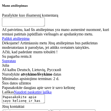
Mano atsiliepimas
Parašykite kuo išsamesnį komentarą
Aš patvirtinu, kad šis atsiliepimas yra mano asmeninė nuomonė, kuri
remiasi patirtais įspūdžiais viešnagės ar apsilankymo metu.
Palikti atsiliepimą
Dėkojame! Artimiausiu metu Jūsų atsiliepimas bus patikrintas
moderatoriaus ir parodytas, jei atitiks svetainės taisykles.
Ačiū, kad padedate mums tobulėti !
Su pagarba rentu.lt
Supratau
Julia
Aš kalbu
Deutsch, Lietuvių, Русский
Nurodykite
atvykimo/išvykimo
datas
Minimalus apsistojimo terminas: 2 d.
Šios datos užimtos
Papasakokite daugiau apie save ir savo kelionę
Laiškas
Naudoti paskutinį laišką
Jūsų kontaktai