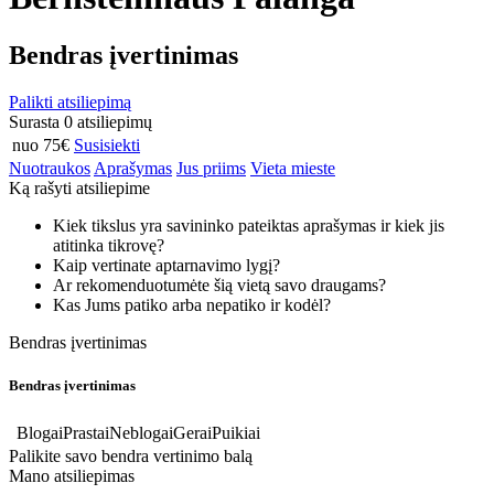
Bendras įvertinimas
Palikti atsiliepimą
Surasta 0 atsiliepimų
nuo 75€
Susisiekti
Nuotraukos
Aprašymas
Jus priims
Vieta mieste
Ką rašyti atsiliepime
Kiek tikslus yra savininko pateiktas aprašymas ir kiek jis
atitinka tikrovę?
Kaip vertinate aptarnavimo lygį?
Ar rekomenduotumėte šią vietą savo draugams?
Kas Jums patiko arba nepatiko ir kodėl?
Bendras įvertinimas
Bendras įvertinimas
Blogai
Prastai
Neblogai
Gerai
Puikiai
Palikite savo bendra vertinimo balą
Mano atsiliepimas