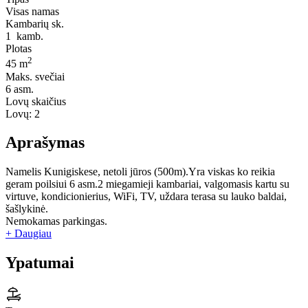
Visas namas
Kambarių sk.
1
kamb.
Plotas
2
45 m
Maks. svečiai
6
asm.
Lovų skaičius
Lovų:
2
Aprašymas
Namelis Kunigiskese, netoli jūros (500m).Yra viskas ko reikia
geram poilsiui 6 asm.2 miegamieji kambariai, valgomasis kartu su
virtuve, kondicionierius, WiFi, TV, uždara terasa su lauko baldai,
šašlykinė.
Nemokamas parkingas.
+ Daugiau
Ypatumai