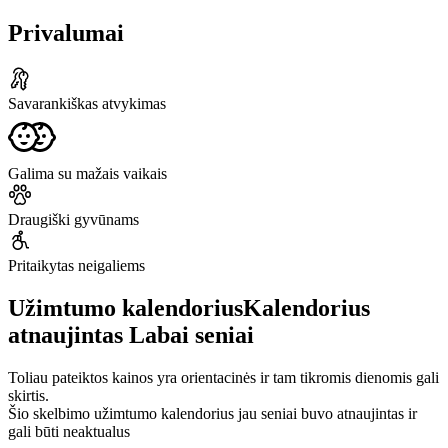
Privalumai
Savarankiškas atvykimas
Galima su mažais vaikais
Draugiški gyvūnams
Pritaikytas neigaliems
Užimtumo kalendorius
Kalendorius
atnaujintas
Labai seniai
Toliau pateiktos kainos yra orientacinės ir tam tikromis dienomis gali
skirtis.
Šio skelbimo užimtumo kalendorius jau seniai buvo atnaujintas ir
gali būti neaktualus