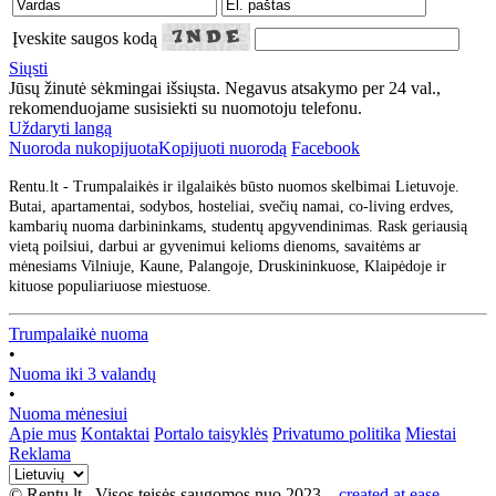
Įveskite saugos kodą
Siųsti
Jūsų žinutė sėkmingai išsiųsta. Negavus atsakymo per 24 val.,
rekomenduojame susisiekti su nuomotoju telefonu.
Uždaryti langą
Nuoroda nukopijuota
Kopijuoti nuorodą
Facebook
Rentu.lt - Trumpalaikės ir ilgalaikės būsto nuomos skelbimai Lietuvoje.
Butai, apartamentai, sodybos, hosteliai, svečių namai, co-living erdves,
kambarių nuoma darbininkams, studentų apgyvendinimas. Rask geriausią
vietą poilsiui, darbui ar gyvenimui kelioms dienoms, savaitėms ar
mėnesiams Vilniuje, Kaune, Palangoje, Druskininkuose, Klaipėdoje ir
kituose populiariuose miestuose.
Trumpalaikė nuoma
•
Nuoma iki 3 valandų
•
Nuoma mėnesiui
Apie mus
Kontaktai
Portalo taisyklės
Privatumo politika
Miestai
Reklama
© Rentu.lt Visos teisės saugomos nuo 2023.
created at ease