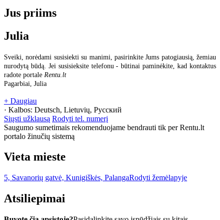
Jus priims
Julia
Sveiki, norėdami susisiekti su manimi, pasirinkite Jums patogiausią, žemiau
nurodytą būdą. Jei susisieksite telefonu - būtinai paminėkite, kad kontaktus
radote portale
Rentu.lt
Pagarbiai, Julia
+ Daugiau
· Kalbos:
Deutsch, Lietuvių, Русский
Siųsti užklausą
Rodyti tel. numerį
Saugumo sumetimais rekomenduojame bendrauti tik per Rentu.lt
portalo žinučių sistemą
Vieta mieste
5, Savanorių gatvė, Kunigiškės, Palanga
Rodyti žemėlapyje
Atsiliepimai
Buvote čia apsistoję?
Pasidalinkite savo įspūdžiais su kitais