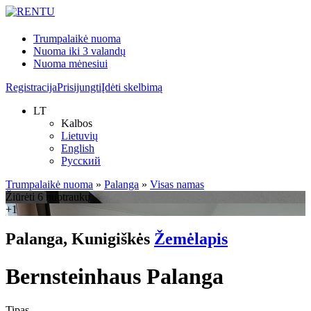
Trumpalaikė nuoma
Nuoma iki 3 valandų
Nuoma mėnesiui
Registracija
Prisijungti
Įdėti skelbimą
LT
Kalbos
Lietuvių
English
Русский
Trumpalaikė nuoma
»
Palanga
»
Visas namas
Žiūrėti 6 nuotraukų
+1
Palanga, Kunigiškės
Žemėlapis
Bernsteinhaus Palanga
Tipas