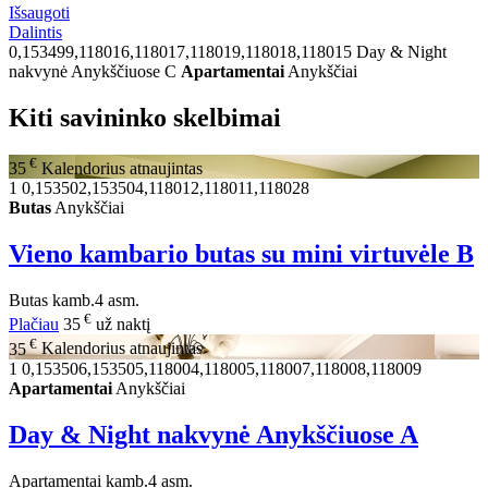
Išsaugoti
Dalintis
0,153499,118016,118017,118019,118018,118015
Day & Night
nakvynė Anykščiuose C
Apartamentai
Anykščiai
Kiti savininko skelbimai
€
35
Kalendorius atnaujintas
1
0,153502,153504,118012,118011,118028
Butas
Anykščiai
Vieno kambario butas su mini virtuvėle B
Butas
kamb.
4 asm.
€
Plačiau
35
už naktį
€
35
Kalendorius atnaujintas
1
0,153506,153505,118004,118005,118007,118008,118009
Apartamentai
Anykščiai
Day & Night nakvynė Anykščiuose A
Apartamentai
kamb.
4 asm.