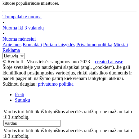
kituose populiariuose miestuose.
Trumpalaikė nuoma
•
Nuoma iki 3 valandų
•
Nuoma mėnesiui
Apie mus
Kontaktai
Portalo taisyklės
Privatumo politika
Miestai
Reklama
© Rentu.lt Visos teisės saugomos nuo 2023.
created at ease
Šioje svetainėje yra naudojami slapukai (angl. „cookies“). Jie gali
identifikuoti prisijungusius vartotojus, rinkti statistikos duomenis ir
padėti pagerinti naršymo patirtį kiekvienam lankytojui atskirai.
Sužinoti daugiau:
privatumo politika
Išeiti
Sutinku
Vardas turi būti tik iš lotyniškos abėcėlės raidžių ir ne mažiau kaip
iš 3 simbolių.
Vardas turi būti tik iš lotyniškos abėcėlės raidžių ir ne mažiau kaip
iš 3 simbolių.