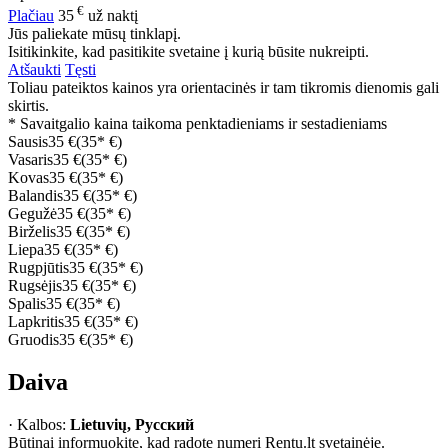
€
Plačiau
35
už naktį
Jūs paliekate mūsų tinklapį.
Isitikinkite, kad pasitikite svetaine į kurią būsite nukreipti.
Atšaukti
Tęsti
Toliau pateiktos kainos yra orientacinės ir tam tikromis dienomis gali
skirtis.
* Savaitgalio kaina taikoma penktadieniams ir sestadieniams
Sausis
35 €
(35* €)
Vasaris
35 €
(35* €)
Kovas
35 €
(35* €)
Balandis
35 €
(35* €)
Gegužė
35 €
(35* €)
Birželis
35 €
(35* €)
Liepa
35 €
(35* €)
Rugpjūtis
35 €
(35* €)
Rugsėjis
35 €
(35* €)
Spalis
35 €
(35* €)
Lapkritis
35 €
(35* €)
Gruodis
35 €
(35* €)
Daiva
· Kalbos:
Lietuvių, Русский
Būtinai informuokite, kad radote numerį Rentu.lt svetainėje.