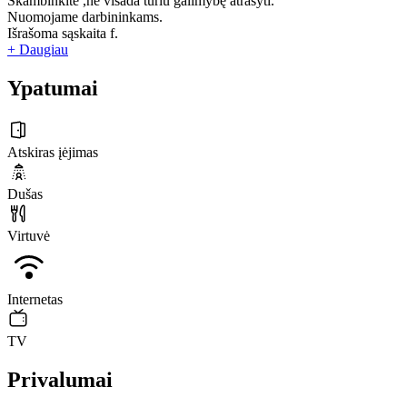
Skambinkite ,ne visada turiu galimybę atrašyti.
Nuomojame darbininkams.
Išrašoma sąskaita f.
+ Daugiau
Ypatumai
Atskiras įėjimas
Dušas
Virtuvė
Internetas
TV
Privalumai