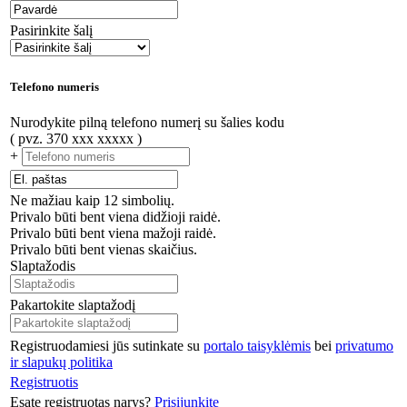
Pasirinkite šalį
Telefono numeris
Nurodykite pilną telefono numerį su šalies kodu
( pvz. 370 xxx xxxxx )
+
Ne mažiau kaip 12 simbolių.
Privalo būti bent viena didžioji raidė.
Privalo būti bent viena mažoji raidė.
Privalo būti bent vienas skaičius.
Slaptažodis
Pakartokite slaptažodį
Registruodamiesi jūs sutinkate su
portalo taisyklėmis
bei
privatumo
ir slapukų politika
Registruotis
Esate registruotas narys?
Prisijunkite