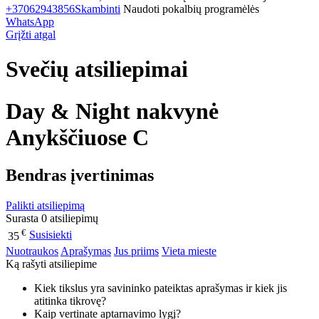
+37062943856
Skambinti
Naudoti pokalbių programėlės
WhatsApp
Grįžti atgal
Svečių atsiliepimai
Day & Night nakvynė
Anykščiuose C
Bendras įvertinimas
Palikti atsiliepimą
Surasta 0 atsiliepimų
€
Susisiekti
35
Nuotraukos
Aprašymas
Jus priims
Vieta mieste
Ką rašyti atsiliepime
Kiek tikslus yra savininko pateiktas aprašymas ir kiek jis
atitinka tikrovę?
Kaip vertinate aptarnavimo lygį?