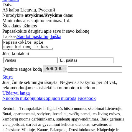
Daiva
Aš kalbu
Lietuvių, Русский
Nurodykite
atvykimo/išvykimo
datas
Minimalus apsistojimo terminas: 1 d.
Šios datos užimtos
Papasakokite daugiau apie save ir savo kelionę
Laiškas
Naudoti paskutinį laišką
Jūsų kontaktai
Įveskite saugos kodą
Siųsti
Jūsų žinutė sėkmingai išsiųsta. Negavus atsakymo per 24 val.,
rekomenduojame susisiekti su nuomotoju telefonu.
Uždaryti langą
Nuoroda nukopijuota
Kopijuoti nuorodą
Facebook
Rentu.lt - Trumpalaikės ir ilgalaikės būsto nuomos skelbimai Lietuvoje.
Butai, apartamentai, sodybos, hosteliai, svečių namai, co-living erdves,
kambarių nuoma darbininkams, studentų apgyvendinimas. Rask geriausią
vietą poilsiui, darbui ar gyvenimui kelioms dienoms, savaitėms ar
mėnesiams Vilniuje, Kaune, Palangoje, Druskininkuose, Klaipėdoje ir