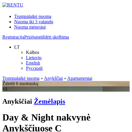
Trumpalaikė nuoma
Nuoma iki 3 valandų
Nuoma mėnesiui
Registracija
Prisijungti
Įdėti skelbimą
LT
Kalbos
Lietuvių
English
Русский
Trumpalaikė nuoma
»
Anykščiai
»
Apartamentai
Žiūrėti 6 nuotraukų
+1
Anykščiai
Žemėlapis
Day & Night nakvynė
Anykščiuose C