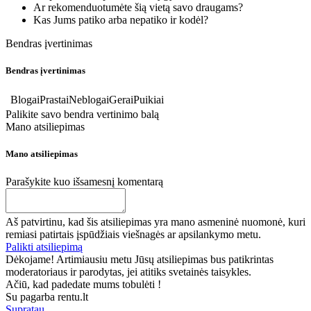
Ar rekomenduotumėte šią vietą savo draugams?
Kas Jums patiko arba nepatiko ir kodėl?
Bendras įvertinimas
Bendras įvertinimas
Blogai
Prastai
Neblogai
Gerai
Puikiai
Palikite savo bendra vertinimo balą
Mano atsiliepimas
Mano atsiliepimas
Parašykite kuo išsamesnį komentarą
Aš patvirtinu, kad šis atsiliepimas yra mano asmeninė nuomonė, kuri
remiasi patirtais įspūdžiais viešnagės ar apsilankymo metu.
Palikti atsiliepimą
Dėkojame! Artimiausiu metu Jūsų atsiliepimas bus patikrintas
moderatoriaus ir parodytas, jei atitiks svetainės taisykles.
Ačiū, kad padedate mums tobulėti !
Su pagarba rentu.lt
Supratau