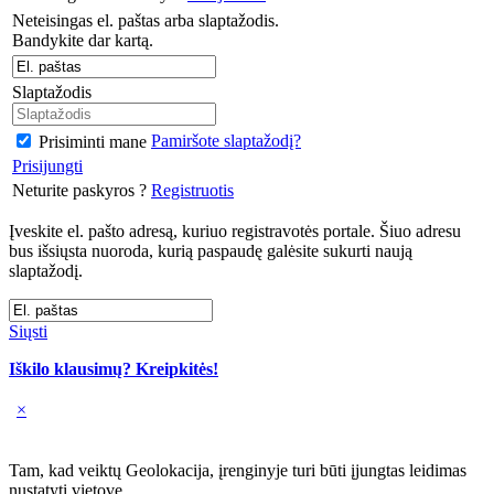
Neteisingas el. paštas arba slaptažodis.
Bandykite dar kartą.
Slaptažodis
Pamiršote slaptažodį?
Prisiminti mane
Prisijungti
Neturite paskyros ?
Registruotis
Įveskite el. pašto adresą, kuriuo registravotės portale. Šiuo adresu
bus išsiųsta nuoroda, kurią paspaudę galėsite sukurti naują
slaptažodį.
Siųsti
Iškilo klausimų? Kreipkitės!
×
Tam, kad veiktų Geolokacija, įrenginyje turi būti įjungtas leidimas
nustatyti vietovę.