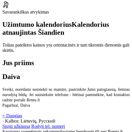
Savarankiškas atvykimas
Užimtumo kalendorius
Kalendorius
atnaujintas
Šiandien
Toliau pateiktos kainos yra orientacinės ir tam tikromis dienomis gali
skirtis.
Jus priims
Daiva
Sveiki, norėdami susisiekti su manimi, pasirinkite Jums patogiausią, žemiau
nurodytą būdą. Jei susisieksite telefonu - būtinai paminėkite, kad kontaktus
radote portale
Rentu.lt
Pagarbiai, Daiva
+ Daugiau
· Kalbos:
Lietuvių, Русский
Siųsti užklausą
Rodyti tel. numerį
Saugumo sumetimais rekomenduojame bendrauti tik per Rentu.lt