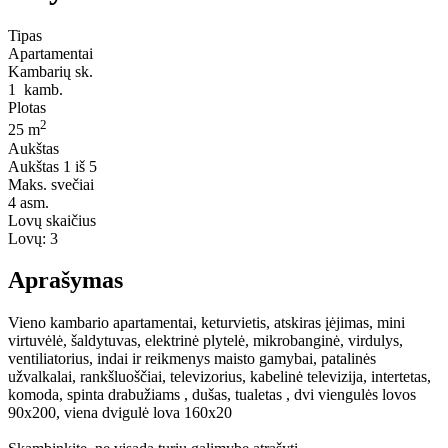
Tipas
Apartamentai
Kambarių sk.
1
kamb.
Plotas
2
25 m
Aukštas
Aukštas
1 iš 5
Maks. svečiai
4
asm.
Lovų skaičius
Lovų:
3
Aprašymas
Vieno kambario apartamentai, keturvietis, atskiras įėjimas, mini
virtuvėlė, šaldytuvas, elektrinė plytelė, mikrobanginė, virdulys,
ventiliatorius, indai ir reikmenys maisto gamybai, patalinės
užvalkalai, rankšluoščiai, televizorius, kabelinė televizija, intertetas,
komoda, spinta drabužiams , dušas, tualetas , dvi viengulės lovos
90x200, viena dvigulė lova 160x20