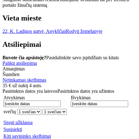
portalo žinučių sistemą
Vieta mieste
22, K. Ladigos gatvė, Anykščiai
Rodyti žemėlapyje
Atsiliepimai
Buvote čia apsistoję?
Pasidalinkite savo įspūdžiais su kitais
Palikti atsiliepimą
Atnaujintas
Šiandien
Netinkamas skelbimas
35
€
už naktį 4 asm.
Pasirinktos datos yra laisvos
Pasirinktos datos yra užimtos
Atvykimas
Išvykimas
svečių
Siųsti užklausą
Susisiekti
Kiti savininko skelbimai