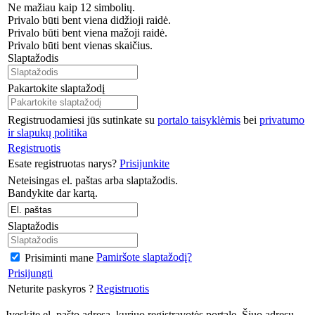
Ne mažiau kaip 12 simbolių.
Privalo būti bent viena didžioji raidė.
Privalo būti bent viena mažoji raidė.
Privalo būti bent vienas skaičius.
Slaptažodis
Pakartokite slaptažodį
Registruodamiesi jūs sutinkate su
portalo taisyklėmis
bei
privatumo
ir slapukų politika
Registruotis
Esate registruotas narys?
Prisijunkite
Neteisingas el. paštas arba slaptažodis.
Bandykite dar kartą.
Slaptažodis
Pamiršote slaptažodį?
Prisiminti mane
Prisijungti
Neturite paskyros ?
Registruotis
Įveskite el. pašto adresą, kuriuo registravotės portale. Šiuo adresu