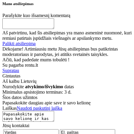
Mano atsiliepimas
Parašykite kuo išsamesnį komentarą
Aš patvirtinu, kad šis atsiliepimas yra mano asmeninė nuomonė, kuri
remiasi patirtais įspūdžiais viešnagės ar apsilankymo metu.
Palikti atsiliepimą
Dėkojame! Artimiausiu metu Jūsų atsiliepimas bus patikrintas
moderatoriaus ir parodytas, jei atitiks svetainės taisykles.
Ačiū, kad padedate mums tobulėti !
Su pagarba rentu.lt
Supratau
Gintautas
Aš kalbu
Lietuvių
Nurodykite
atvykimo/išvykimo
datas
Minimalus apsistojimo terminas: 3 d.
Šios datos užimtos
Papasakokite daugiau apie save ir savo kelionę
Laiškas
Naudoti paskutinį laišką
Jūsų kontaktai