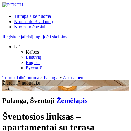
Trumpalaikė nuoma
Nuoma iki 3 valandų
Nuoma mėnesiui
Registracija
Prisijungti
Įdėti skelbimą
LT
Kalbos
Lietuvių
English
Русский
Trumpalaikė nuoma
»
Palanga
»
Apartamentai
Žiūrėti 17 nuotraukų
+12
Palanga, Šventoji
Žemėlapis
Šventosios liuksas –
apartamentai su terasa