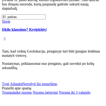
bus išsiųsta nuoroda, kurią paspaudę galėsite sukurti naują
slaptažodį.
Siųsti
Iškilo klausimų? Kreipkitės!
×
Tam, kad veiktų Geolokacija, įrenginyje turi būti įjungtas leidimas
nustatyti vietovę.
Nustatymas, priklausomai nuo įrenginio, gali suveikti po kelių
sekundžių.
Tęsti
Atšaukti
Nerodyti šio pranešimo
Pranešti apie spamą
Trumpalaikė nuoma
Nuoma mėnesiui
Nuoma iki 3 valandų