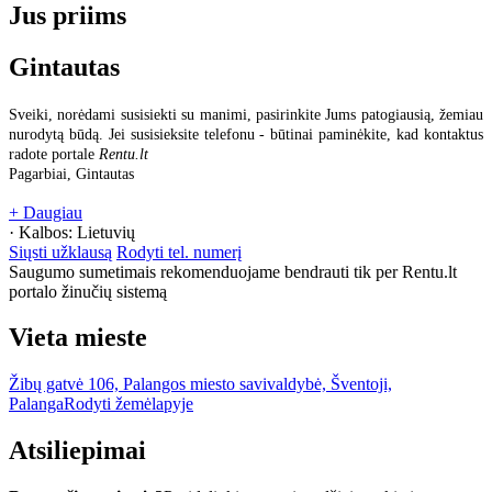
Jus priims
Gintautas
Sveiki, norėdami susisiekti su manimi, pasirinkite Jums patogiausią, žemiau
nurodytą būdą. Jei susisieksite telefonu - būtinai paminėkite, kad kontaktus
radote portale
Rentu.lt
Pagarbiai, Gintautas
+ Daugiau
· Kalbos:
Lietuvių
Siųsti užklausą
Rodyti tel. numerį
Saugumo sumetimais rekomenduojame bendrauti tik per Rentu.lt
portalo žinučių sistemą
Vieta mieste
Žibų gatvė 106, Palangos miesto savivaldybė, Šventoji,
Palanga
Rodyti žemėlapyje
Atsiliepimai