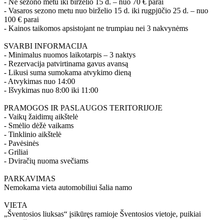
- Ne sezono metu iki birželio 15 d. – nuo 70 € parai
- Vasaros sezono metu nuo birželio 15 d. iki rugpjūčio 25 d. – nuo
100 € parai
- Kainos taikomos apsistojant ne trumpiau nei 3 nakvynėms
SVARBI INFORMACIJA
- Minimalus nuomos laikotarpis – 3 naktys
- Rezervacija patvirtinama gavus avansą
- Likusi suma sumokama atvykimo dieną
- Atvykimas nuo 14:00
- Išvykimas nuo 8:00 iki 11:00
PRAMOGOS IR PASLAUGOS TERITORIJOJE
- Vaikų žaidimų aikštelė
- Smėlio dėžė vaikams
- Tinklinio aikštelė
- Pavėsinės
- Griliai
- Dviračių nuoma svečiams
PARKAVIMAS
Nemokama vieta automobiliui šalia namo
VIETA
„Šventosios liuksas“ įsikūręs ramioje Šventosios vietoje, puikiai