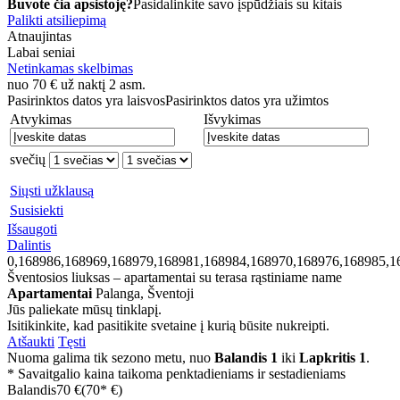
Buvote čia apsistoję?
Pasidalinkite savo įspūdžiais su kitais
Palikti atsiliepimą
Atnaujintas
Labai seniai
Netinkamas skelbimas
nuo
70
€
už naktį 2 asm.
Pasirinktos datos yra laisvos
Pasirinktos datos yra užimtos
Atvykimas
Išvykimas
svečių
Siųsti užklausą
Susisiekti
Išsaugoti
Dalintis
0,168986,168969,168979,168981,168984,168970,168976,168985,1
Šventosios liuksas – apartamentai su terasa rąstiniame name
Apartamentai
Palanga, Šventoji
Jūs paliekate mūsų tinklapį.
Isitikinkite, kad pasitikite svetaine į kurią būsite nukreipti.
Atšaukti
Tęsti
Nuoma galima tik sezono metu, nuo
Balandis 1
iki
Lapkritis 1
.
* Savaitgalio kaina taikoma penktadieniams ir sestadieniams
Balandis
70 €
(70* €)