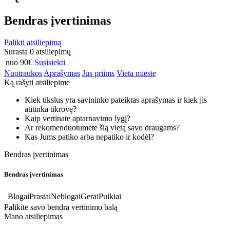
Bendras įvertinimas
Palikti atsiliepimą
Surasta 0 atsiliepimų
nuo 90€
Susisiekti
Nuotraukos
Aprašymas
Jus priims
Vieta mieste
Ką rašyti atsiliepime
Kiek tikslus yra savininko pateiktas aprašymas ir kiek jis
atitinka tikrovę?
Kaip vertinate aptarnavimo lygį?
Ar rekomenduotumėte šią vietą savo draugams?
Kas Jums patiko arba nepatiko ir kodėl?
Bendras įvertinimas
Bendras įvertinimas
Blogai
Prastai
Neblogai
Gerai
Puikiai
Palikite savo bendra vertinimo balą
Mano atsiliepimas