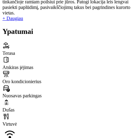
tinkančioje ramiam poilsiui prie jūros. Patogi lokacija leis lengvai
pasiekti paplūdimį, pasivaikščiojimų takus bei pagrindines kurorto
vietas.
+ Daugiau
Ypatumai
Terasa
Atskiras įėjimas
Oro kondicionierius
Nuosavas parkingas
Dušas
Virtuvė