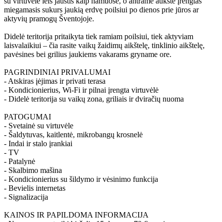
su virtuvėle leis jaustis kaip namuose, o antrame aukšte įrengtas
miegamasis sukurs jaukią erdvę poilsiui po dienos prie jūros ar
aktyvių pramogų Šventojoje.
Didelė teritorija pritaikyta tiek ramiam poilsiui, tiek aktyviam
laisvalaikiui – čia rasite vaikų žaidimų aikštelę, tinklinio aikštelę,
pavėsines bei grilius jaukiems vakarams gryname ore.
PAGRINDINIAI PRIVALUMAI
- Atskiras įėjimas ir privati terasa
- Kondicionierius, Wi-Fi ir pilnai įrengta virtuvėlė
- Didelė teritorija su vaikų zona, griliais ir dviračių nuoma
PATOGUMAI
- Svetainė su virtuvėle
- Šaldytuvas, kaitlentė, mikrobangų krosnelė
- Indai ir stalo įrankiai
- TV
- Patalynė
- Skalbimo mašina
- Kondicionierius su šildymo ir vėsinimo funkcija
- Bevielis internetas
- Signalizacija
KAINOS IR PAPILDOMA INFORMACIJA