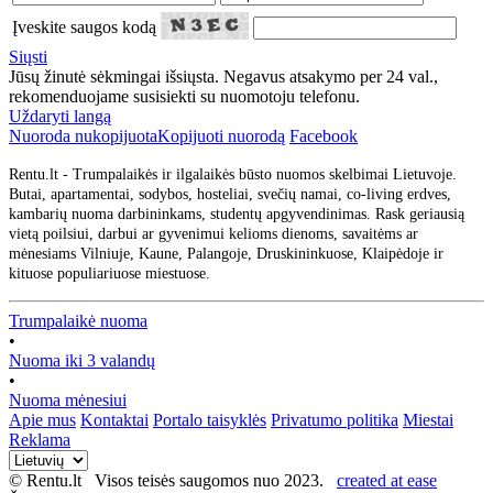
Įveskite saugos kodą
Siųsti
Jūsų žinutė sėkmingai išsiųsta. Negavus atsakymo per 24 val.,
rekomenduojame susisiekti su nuomotoju telefonu.
Uždaryti langą
Nuoroda nukopijuota
Kopijuoti nuorodą
Facebook
Rentu.lt - Trumpalaikės ir ilgalaikės būsto nuomos skelbimai Lietuvoje.
Butai, apartamentai, sodybos, hosteliai, svečių namai, co-living erdves,
kambarių nuoma darbininkams, studentų apgyvendinimas. Rask geriausią
vietą poilsiui, darbui ar gyvenimui kelioms dienoms, savaitėms ar
mėnesiams Vilniuje, Kaune, Palangoje, Druskininkuose, Klaipėdoje ir
kituose populiariuose miestuose.
Trumpalaikė nuoma
•
Nuoma iki 3 valandų
•
Nuoma mėnesiui
Apie mus
Kontaktai
Portalo taisyklės
Privatumo politika
Miestai
Reklama
© Rentu.lt Visos teisės saugomos nuo 2023.
created at ease