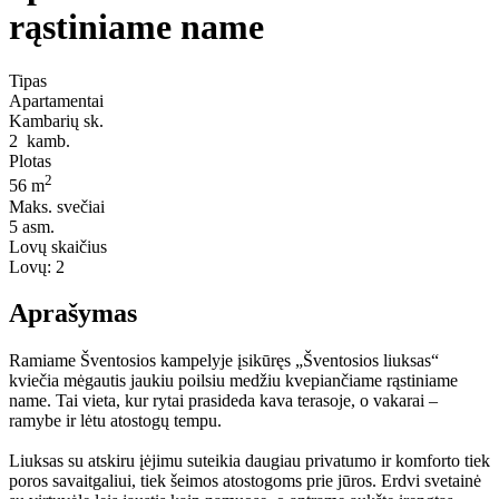
rąstiniame name
Tipas
Apartamentai
Kambarių sk.
2
kamb.
Plotas
2
56 m
Maks. svečiai
5
asm.
Lovų skaičius
Lovų:
2
Aprašymas
Ramiame Šventosios kampelyje įsikūręs „Šventosios liuksas“
kviečia mėgautis jaukiu poilsiu medžiu kvepiančiame rąstiniame
name. Tai vieta, kur rytai prasideda kava terasoje, o vakarai –
ramybe ir lėtu atostogų tempu.
Liuksas su atskiru įėjimu suteikia daugiau privatumo ir komforto tiek
poros savaitgaliui, tiek šeimos atostogoms prie jūros. Erdvi svetainė