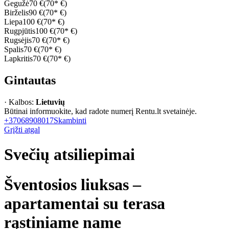
Gegužė
70 €
(70* €)
Birželis
90 €
(70* €)
Liepa
100 €
(70* €)
Rugpjūtis
100 €
(70* €)
Rugsėjis
70 €
(70* €)
Spalis
70 €
(70* €)
Lapkritis
70 €
(70* €)
Gintautas
· Kalbos:
Lietuvių
Būtinai informuokite, kad radote numerį Rentu.lt svetainėje.
+37068908017
Skambinti
Grįžti atgal
Svečių atsiliepimai
Šventosios liuksas –
apartamentai su terasa
rąstiniame name