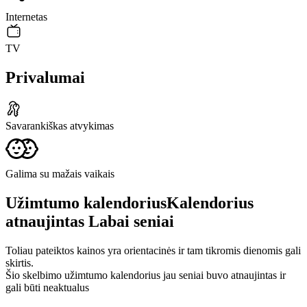
Internetas
TV
Privalumai
Savarankiškas atvykimas
Galima su mažais vaikais
Užimtumo kalendorius
Kalendorius
atnaujintas
Labai seniai
Toliau pateiktos kainos yra orientacinės ir tam tikromis dienomis gali
skirtis.
Šio skelbimo užimtumo kalendorius jau seniai buvo atnaujintas ir
gali būti neaktualus